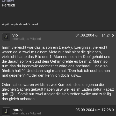
@mew
Perfekt!
Besucht
Teilgenommen
Alle
Neue
Geschlossen
Lesenswert
Schlüsselwörter
stupid people shouldn´t breed
vio
04.09.2004 um 14:24
ehemaliges Mitglied
hmm vielleicht war das ja son ein Deja-Vju Erergniss, vielleicht
waren da ja zwei mit einem Mofa nur halt nicht die gleichen,
vielleicht haste das Bild des 1. Mannes noch im Kopf gehabt und
die darauf so fixiert und dein Gehirn drehte es beim 2. Mann so
rum das du irgendwie dachtest er wäre das nochmal.....naja so
ähnlich halt ^^ Und dann sagt man halt "Den hab ich doch schon
mal gesehen"+"Oder den kenn ich doch" usw...
Oder halt es waren wirklich zwei Kumpels die sich genau die
gleichen Sachen gekauft haben usw weil es im Laden dafür Rabatt
gab
...Somit nur zwei Angler die sich treffen wollte und zufällig
das gleich anhatten...
housi
05.09.2004 um 17:28
ehemaliges Mitglied