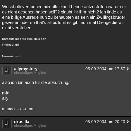
Wesshalb versuchen hier alle eine Theorie aufzustellen warum er
es nicht gesehen haben soll?? glaubt ihr ihm nicht? Ich finde es
eine billige Ausrede nun zu behaupten es sein ein Zwillingsbruder
gewesen oder so that's all bullshit es gibt nun mal Dienge die wir
nicht verstehen.
Barbarus hic ergo sum, quia non
intellegor ulli.
Memento mori
allymystery
05.09.2004 um 17:57
ehemaliges Mitglied
also ich bin auch für die abkürzung.
mfg
ally
!!!!!!!!!Pink is Punk!!!!!!!!!
drusilla
05.09.2004 um 20:20
ehemaliges Mitglied