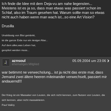
Ich finde die Idee mit dem Deja-vu am nahe liegensten...
Meistens ist es ja so, dass man etwas was passiert schon im
Schlaf, also im Traum gesehen hat. Warum sollte man so etwas
nicht auch haben wenn man wach ist...so eine Art Vision?
Drusilla
Unablässig von Blut getränkt,
ist die ganze Erde nur ein riesiger Altar...
Auf dem alles,was Leben hat,
geopfert werden muss...
aznsoul
05.09.2004 um 23:06
ehemaliges Mitglied
war betimmt ne verwechslung... ist ja nicht das erste mal, dass
Jemand zwei ältere heeren miteinander verwechselt, passiert mir
andauernd!!!
Der Krieg ist ein Massaker von Leuten, die sich nicht kennen, zum Nutzen von Leuten, die
sich kennen, aber nicht massakrieren.
Paul Valéry