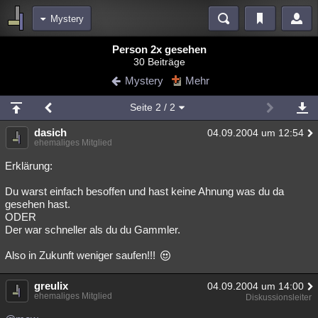
Mystery
Bereiche
Person 2x gesehen
30 Beiträge
Echtzeit
Diskussionen
Blogs
Videos
Statistiken
Mystery
Mehr
Chat
Wiki
Neuigkeiten
2
Seite
2
/ 2
meine Rubriken
dasich
04.09.2004 um 12:54
Menschen
Wissenschaft
Politik
Mystery
Kriminalfälle
ehemaliges Mitglied
Spiritualität
Verschwörungen
Technologie
Ufologie
Erklärung:
Du warst einfach besoffen und hast keine Ahnung was du da
Natur
Umfragen
Unterhaltung
gesehen hast.
weitere Rubriken
ODER
Der war schneller als du du Gammler.
Philosophie
Träume
Orte
Esoterik
Literatur
Also in Zukunft weniger saufen!!!
Astronomie
Helpdesk
Gruppen
Gaming
Filme
greulix
04.09.2004 um 14:00
Musik
Clash
Verbesserungen
Allmystery
English
ehemaliges Mitglied
Diskussionsleiter
Übersichten