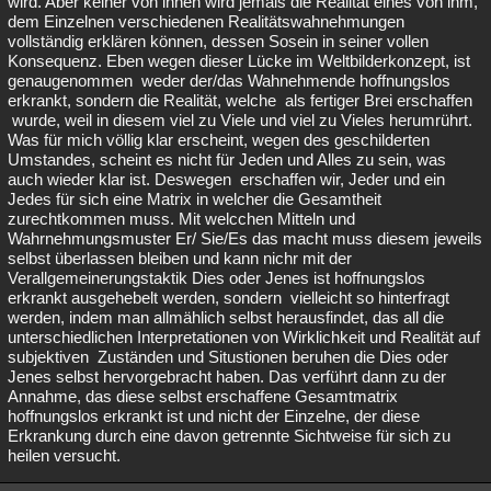
wird. Aber keiner von ihnen wird jemals die Realität eines von ihm,
dem Einzelnen verschiedenen Realitätswahnehmungen
vollständig erklären können, dessen Sosein in seiner vollen
Konsequenz. Eben wegen dieser Lücke im Weltbilderkonzept, ist
genaugenommen weder der/das Wahnehmende hoffnungslos
erkrankt, sondern die Realität, welche als fertiger Brei erschaffen
wurde, weil in diesem viel zu Viele und viel zu Vieles herumrührt.
Was für mich völlig klar erscheint, wegen des geschilderten
Umstandes, scheint es nicht für Jeden und Alles zu sein, was
auch wieder klar ist. Deswegen erschaffen wir, Jeder und ein
Jedes für sich eine Matrix in welcher die Gesamtheit
zurechtkommen muss. Mit welcchen Mitteln und
Wahrnehmungsmuster Er/ Sie/Es das macht muss diesem jeweils
selbst überlassen bleiben und kann nichr mit der
Verallgemeinerungstaktik Dies oder Jenes ist hoffnungslos
erkrankt ausgehebelt werden, sondern vielleicht so hinterfragt
werden, indem man allmählich selbst herausfindet, das all die
unterschiedlichen Interpretationen von Wirklichkeit und Realität auf
subjektiven Zuständen und Situstionen beruhen die Dies oder
Jenes selbst hervorgebracht haben. Das verführt dann zu der
Annahme, das diese selbst erschaffene Gesamtmatrix
hoffnungslos erkrankt ist und nicht der Einzelne, der diese
Erkrankung durch eine davon getrennte Sichtweise für sich zu
heilen versucht.