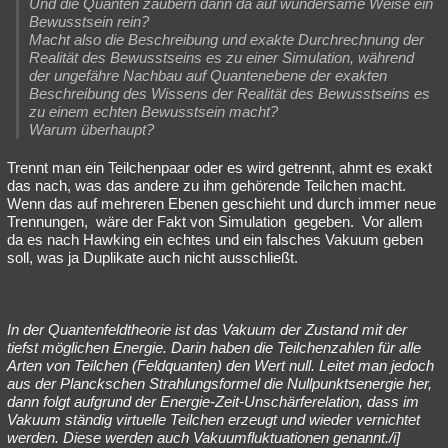
Und die Quanten zaubern dann da auf wundersame Weise ein
Bewusstsein rein?
Macht also die Beschreibung und exakte Durchrechnung der
Realität des Bewusstseins es zu einer Simulation, während
der ungefähre Nachbau auf Quantenebene der exakten
Beschreibung des Wissens der Realität des Bewusstseins es
zu einem echten Bewusstsein macht?
Warum überhaupt?
Trennt man ein Teilchenpaar oder es wird getrennt, ahmt es exakt
das nach, was das andere zu ihm gehörende Teilchen macht.
Wenn das auf mehreren Ebenen geschieht und durch immer neue
Trennungen, wäre der Fakt von Simulation gegeben. Vor allem
da es nach Hawking ein echtes und ein falsches Vakuum geben
soll, was ja Duplikate auch nicht ausschließt.
In der Quantenfeldtheorie ist das Vakuum der Zustand mit der
tiefst möglichen Energie. Darin haben die Teilchenzahlen für alle
Arten von Teilchen (Feldquanten) den Wert null. Leitet man jedoch
aus der Planckschen Strahlungsformel die Nullpunktsenergie her,
dann folgt aufgrund der Energie-Zeit-Unschärferelation, dass im
Vakuum ständig virtuelle Teilchen erzeugt und wieder vernichtet
werden. Diese werden auch Vakuumfluktuationen genannt./i]