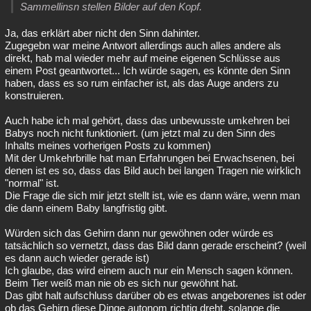
Sammellinsn stellen Bilder auf den Kopf.
Ja, das erklärt aber nicht den Sinn dahinter.
Zugegebn war meine Antwort allerdings auch alles andere als
direkt, hab mal wieder mehr auf meine eigenen Schlüsse aus
einem Post geantwortet... Ich würde sagen, es könnte den Sinn
haben, dass es so rum einfacher ist, als das Auge anders zu
konstruieren.
Auch habe ich mal gehört, dass das unbewusste umkehren bei
Babys noch nicht funktioniert. (um jetzt mal zu den Sinn des
Inhalts meines vorherigen Posts zu kommen)
Mit der Umkehrbrille hat man Erfahrungen bei Erwachsenen, bei
denen ist es so, dass das Bild auch bei langen Tragen nie wirklich
"normal" ist.
Die Frage die sich mir jetzt stellt ist, wie es dann wäre, wenn man
die dann einem Baby langfristig gibt.
Würden sich das Gehirn dann nur gewöhnen oder würde es
tatsächlich so vernetzt, dass das Bild dann gerade erscheint? (weil
es dann auch wieder gerade ist)
Ich glaube, das wird einem auch nur ein Mensch sagen können.
Beim Tier weiß man nie ob es sich nur gewöhnt hat.
Das gibt halt aufschluss darüber ob es etwas angeborenes ist oder
ob das Gehirn diese Dinge autonom richtig dreht, solange die