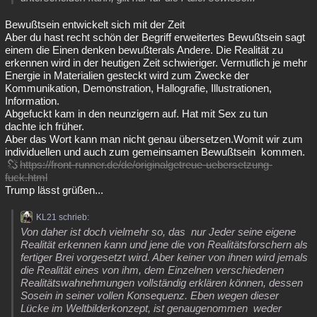
Bewußtsein entwickelt sich mit der Zeit
Aber du hast recht schön der Begriff erweitertes Bewußtsein sagt
einem die Einen denken bewußterals Andere. Die Realität zu
erkennen wird in der heutigen Zeit schwieriger. Vermutlich je mehr
Energie in Materialien gesteckt wird zum Zwecke der
Kommunikation, Demonstration, Hallografie, Illustrationen,
Information.
Abgefuckt kam in den neunzigern auf. Hat mit Sex zu tun
dachte ich früher.
Aber das Wort kann man nicht genau übersetzen.Womit wir zum
individuellen und auch zum gemeinsamen Bewußtsein kommen.
https://front-runner.de/de/originalgetreue-uebersetzung-
fuck.html
Trump lässt grüßen...
KL21 schrieb:
Von daher ist doch vielmehr so, das nur Jeder seine eigene
Realität erkennen kann und jene die von Realitätsforschern als
fertiger Brei vorgesetzt wird. Aber keiner von ihnen wird jemals
die Realität eines von ihm, dem Einzelnen verschiedenen
Realitätswahnehmungen vollständig erklären können, dessen
Sosein in seiner vollen Konsequenz. Eben wegen dieser
Lücke im Weltbilderkonzept, ist genaugenommen weder