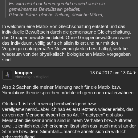
Es wird nicht nur herumgeruhrt es wird auch ein
gemeinsames Bewußtsein gebildet,
Gleiche Filme, gleiche Zeitung, ähnliche Möbel,...
In welchem eine Matrix von Gleichschaltung entsteht und das
individuelle Bewußtsein durch die gemeinsame Gleichschaltung,
das Gruppenbewußtsein bildet. Ohne Gruppenbewußtsein wäre
das Individuum, völlig auf sich allein fixiert und nur mit den
Vorgängen naturgemäßer Notwendigkeiten beschäftigt, welche
wiederum von der physikalisch, biologischen Matrix vorgegeben
sind.
knopper
18.04.2017 um 13:04
ehemaliges Mitglied
Also 2 Sachen die meiner Meinung nach für die Matrix bzw.
Simulationstheorie sprechen möchte ich gern noch mal erwähnen.
Ok das 1. ist evt. n wenig herabwürdigend bzw.
verallgemeinernd...aber ich hab es erst letztens wieder erlebt, das
es von den Menschentypen her so Art "Prototypen" gibt also
Menschen die sehr ähnlich sind in ihrem Verhalten bzw. Auftreten
usw... ziemlich deutlich erkennen lässt sich das auch meist an der
Stimme bzw. dem Stimmfall....manche ähneln sich da wirklich
sehr verblüffend.