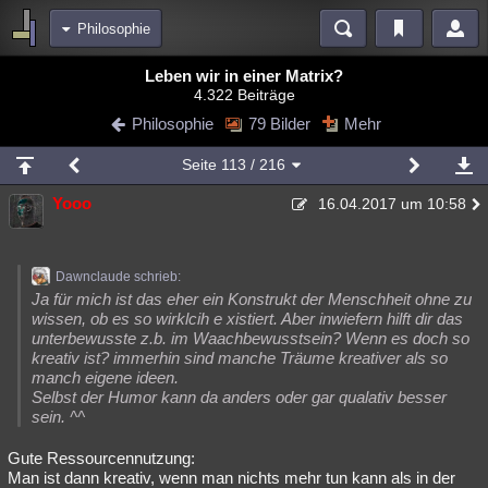
Philosophie
Bereiche
Leben wir in einer Matrix?
4.322 Beiträge
Echtzeit
Diskussionen
Blogs
Videos
Statistiken
Philosophie
79 Bilder
Mehr
Chat
Wiki
Neuigkeiten
Seite
113
/ 216
meine Rubriken
Yooo
16.04.2017 um 10:58
Menschen
Wissenschaft
Politik
Mystery
Kriminalfälle
Spiritualität
Verschwörungen
Technologie
Ufologie
Dawnclaude schrieb:
Natur
Umfragen
Unterhaltung
Ja für mich ist das eher ein Konstrukt der Menschheit ohne zu
wissen, ob es so wirklcih e xistiert. Aber inwiefern hilft dir das
weitere Rubriken
unterbewusste z.b. im Waachbewusstsein? Wenn es doch so
kreativ ist? immerhin sind manche Träume kreativer als so
Philosophie
Träume
Orte
Esoterik
Literatur
manch eigene ideen.
Selbst der Humor kann da anders oder gar qualativ besser
Astronomie
Helpdesk
Gruppen
Gaming
Filme
sein. ^^
Musik
Clash
Verbesserungen
Allmystery
English
Gute Ressourcennutzung:
Man ist dann kreativ, wenn man nichts mehr tun kann als in der
Übersichten