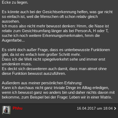
Ecke zu liegen.
Besucht
Teilgenommen
Alle
Neue
Geschlossen
Es könnte auch bei der Gesichtserkennung helfen, was gar nicht
Lesenswert
Schlüsselwörter
so einfach ist, weil die Menschen oft schon relativ gleich
aussehen.
Ich muss also nicht mehr bewusst denken: Hmm, die Nase ist
relativ zum Gesichtsumfang länger als bei Person A, H oder T,
suche ich noch weitere Erkennungsmerkmalen, hmm die
Augenfarbe...
Es steht doch außer Frage, dass es unterbewusste Funktionen
gibt, da ist es enfach kein großer Schritt mehr.
Dass ich die Welt nicht spiegelverkehrt sehe und immer erst
umdenken muss.
Es deckt sich desweiteren auch damit, dass man atmet ohne
diese Funktion bewusst auszuführen.
Außerdem aus meiner persönlichen Erfahrung:
Kann ich durchaus nicht ganz triviale Dinge im Alltag erledigen,
wenn ich bewusst ganz wo anders bin und daher nichts davon mit
bekomme, zum Beispiel bei der Frage: Leben wir in einer Matrix.
Phhu
16.04.2017 um 18:04