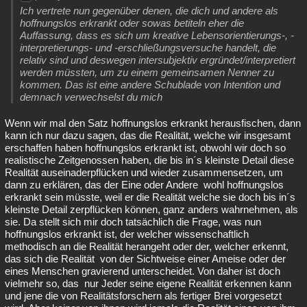
Ich vertrete nun gegenüber denen, die dich und andere als
hoffnungslos erkrankt oder sowas betiteln eher die
Auffassung, dass es sich um kreative Lebensorientierungs-, -
interpretierungs- und -erschließungsversuche handelt, die
relativ sind und deswegen intersubjektiv ergründet/interpretiert
werden müssten, um zu einem gemeinsamen Nenner zu
kommen. Das ist eine andere Schublade von Intention und
demnach verwechselst du mich
Wenn wir mal den Satz hoffnungslos erkrankt herausfischen, dann
kann ich nur dazu sagen, das die Realität, welche wir insgesamt
erschaffen haben hoffnungslos erkrankt ist, obwohl wir doch so
realistische Zeitgenossen haben, die bis in´s kleinste Detail diese
Realität auseinaderpflücken und wieder zusammensetzen, um
dann zu erklären, das der Eine oder Andere wohl hoffnungslos
erkrankt sein müsste, weil er die Realität welche sie doch bis in´s
kleinste Detail zerpflücken können, ganz anders wahrnehmen, als
sie. Da stellt sich mir doch tatsächlich die Frage, was nun
hoffnungslos erkrankt ist, der welcher wissenschaftlich
methodisch an die Realität herangeht oder der, welcher erkennt,
das sich die Realität von der Sichtweise einer Ameise oder der
eines Menschen gravierend unterscheidet. Von daher ist doch
vielmehr so, das nur Jeder seine eigene Realität erkennen kann
und jene die von Realitätsforschern als fertiger Brei vorgesetzt