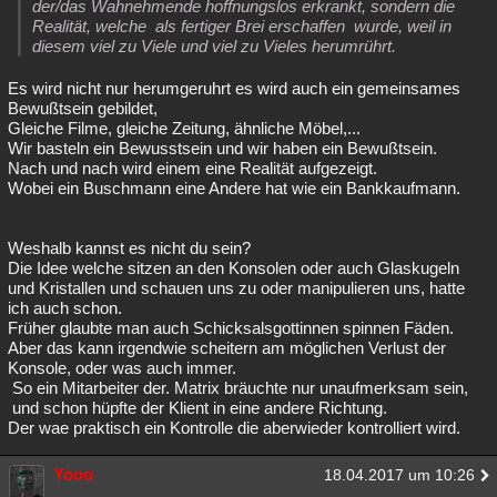
der/das Wahnehmende hoffnungslos erkrankt, sondern die
Realität, welche als fertiger Brei erschaffen wurde, weil in
diesem viel zu Viele und viel zu Vieles herumrührt.
Es wird nicht nur herumgeruhrt es wird auch ein gemeinsames
Bewußtsein gebildet,
Gleiche Filme, gleiche Zeitung, ähnliche Möbel,...
Wir basteln ein Bewusstsein und wir haben ein Bewußtsein.
Nach und nach wird einem eine Realität aufgezeigt.
Wobei ein Buschmann eine Andere hat wie ein Bankkaufmann.
Weshalb kannst es nicht du sein?
Die Idee welche sitzen an den Konsolen oder auch Glaskugeln
und Kristallen und schauen uns zu oder manipulieren uns, hatte
ich auch schon.
Früher glaubte man auch Schicksalsgottinnen spinnen Fäden.
Aber das kann irgendwie scheitern am möglichen Verlust der
Konsole, oder was auch immer.
So ein Mitarbeiter der. Matrix bräuchte nur unaufmerksam sein,
und schon hüpfte der Klient in eine andere Richtung.
Der wae praktisch ein Kontrolle die aberwieder kontrolliert wird.
Yooo
18.04.2017 um 10:26