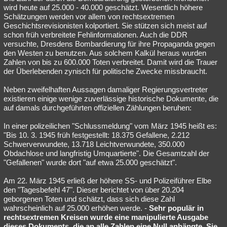
wird heute auf 25.000 - 40.000 geschätzt. Wesentlich höhere
Schätzungen werden vor allem von rechtsextremen
Geschichtsrevisionisten kolportiert. Sie stützen sich meist auf
schon früh verbreitete Fehlinformationen. Auch die DDR
versuchte, Dresdens Bombardierung für ihre Propaganda gegen
den Westen zu benutzen. Aus solchem Kalkül heraus wurden
Zahlen von bis zu 600.000 Toten verbreitet. Damit wird die Trauer
der Überlebenden zynisch für politische Zwecke missbraucht.
Neben zweifelhaften Aussagen damaliger Regierungsvertreter
existieren einige wenige zuverlässige historische Dokumente, die
auf damals durchgeführten offiziellen Zählungen beruhen:
In einer polizeilichen "Schlussmeldung" vom März 1945 heißt es:
"Bis 10. 3. 1945 früh festgestellt: 18.375 Gefallene, 2.212
Schwerverwundete, 13.718 Leichtverwundete, 350.000
Obdachlose und langfristig Umquartierte". Die Gesamtzahl der
"Gefallenen" wurde dort "auf etwa 25.000 geschätzt".
Am 22. März 1945 erließ der höhere SS- und Polizeiführer Elbe
den "Tagesbefehl 47". Dieser berichtet von über 20.204
geborgenen Toten und schätzt, dass sich diese Zahl
wahrscheinlich auf 25.000 erhöhen werde. -
Sehr populär in
rechtsextremen Kreisen wurde eine manipulierte Ausgabe
dieses Dokuments, die an alle Zahlen eine Null anhängte. Sie