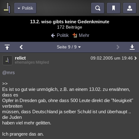
Politik
Bereiche
13.2. wiso gibts keine Gedenkminute
172 Beiträge
Echtzeit
Diskussionen
Blogs
Videos
Statistiken
Politik
Mehr
Chat
Wiki
Neuigkeiten
Seite
9
/ 9
meine Rubriken
relict
09.02.2005 um 19:46
Menschen
Wissenschaft
Politik
Mystery
Kriminalfälle
ehemaliges Mitglied
Spiritualität
Verschwörungen
Technologie
Ufologie
@mrs
>>
Natur
Umfragen
Unterhaltung
Es ist so gut wie unmöglich, z.B. an einem 13.02. zu erwähnen,
weitere Rubriken
dass es
Opfer in Dresden gab, ohne dass 500 Leute direkt die "Neuigkeit"
Philosophie
Träume
Orte
Esoterik
Literatur
verbreiten
müssen, dass Deutschland ja selber Schuld ist und überhaupt ..
Astronomie
Helpdesk
Gruppen
Gaming
Filme
die Juden
haben viel mehr gelitten.
Musik
Clash
Verbesserungen
Allmystery
English
Ich prangere das an.
Übersichten