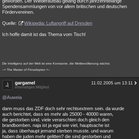
geworden. Der Wiederaufbau gelang durch jahrzehntelange
Spendensammlungen von vor allem britischen und deutschen
Fördervereinen.
Quelle:
Wikipedia: Luftangriff auf Dresden
Ich hoffe damit ist das Thema vom Tisch!
Die Intelligenz auf der Welt ist eine Konstante, die Weltbevölkerung wächst.
--= The Master of Fönadepten =--
gargamel
11.02.2005 um 13:11
ehemaliges Mitglied
@Auweia
dann muss das ZDF doch sehr rechtsextrem sein. da wurde
auch berichtet, dass es mehr als 25000 - 40000 waren,
die gestorben sind. viele verarschten doch gleich den
brandbomben. naja ist ja egal wie viel, hauptsache ist
ja, dass überhaupt jemand sterben musste. und warum
haben die juden mehr gelitten? die sind gestorben und