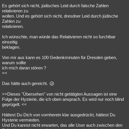
Es gehört sich nicht, jüdisches Leid durch falsche Zahlen
Besucht
Teilgenommen
Alle
Neue
Geschlossen
relativieren zu
wollen. Und es gehört sich nicht, dresdner Leid durch jüdische
Lesenswert
Schlüsselwörter
Zahlen zu
relativieren.
Ich wünschte, man würde das Relativieren nicht so furchtbar
einseitig
beklagen.
Von mir aus kann es 100 Gedenkminuten für Dresden geben,
warum sollte
ich mich daran stören ?
<<
Das hätte auch gereicht.
>>Dieses "Übersehen" von nicht getätigten Aussagen ist eine
Folge der Hysterie, die ich oben ansprach. Es wird nur noch blind
geprügelt. <<
Hättest Du Dich von vornherein klar ausgedrückt, hättest Du
Hysterie vermieden.
Und Du kannst nicht erwarten, das alle User auch zwischen den