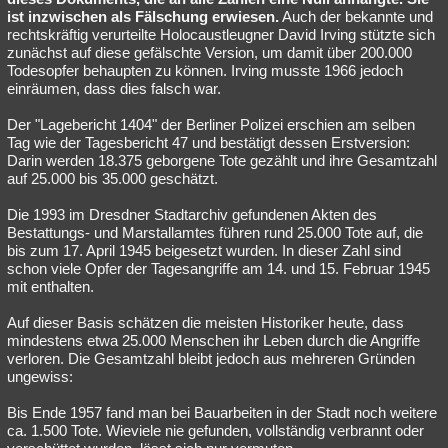
ist inzwischen als Fälschung erwiesen.
Auch der bekannte und
rechtskräftig verurteilte Holocaustleugner David Irving stützte sich
zunächst auf diese gefälschte Version, um damit über 200.000
Todesopfer behaupten zu können. Irving musste 1966 jedoch
einräumen, dass dies falsch war.
Der "Lagebericht 1404" der Berliner Polizei erschien am selben
Tag wie der Tagesbericht 47 und bestätigt dessen Erstversion:
Darin werden 18.375 geborgene Tote gezählt und ihre Gesamtzahl
auf 25.000 bis 35.000 geschätzt.
Die 1993 im Dresdner Stadtarchiv gefundenen Akten des
Bestattungs- und Marstallamtes führen rund 25.000 Tote auf, die
bis zum 17. April 1945 beigesetzt wurden. In dieser Zahl sind
schon viele Opfer der Tagesangriffe am 14. und 15. Februar 1945
mit enthalten.
Auf dieser Basis schätzen die meisten Historiker heute, dass
mindestens etwa 25.000 Menschen ihr Leben durch die Angriffe
verloren. Die Gesamtzahl bleibt jedoch aus mehreren Gründen
ungewiss:
Bis Ende 1957 fand man bei Bauarbeiten in der Stadt noch weitere
ca. 1.500 Tote. Wieviele nie gefunden, vollständig verbrannt oder