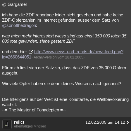
@ Gargamel
ich habe die ZDF reportage leider nicht gesehen und habe keine
ZDF-Opferzahlen im Internet gefunden, ausser dem Satz von
@sonofthedragon
:
was mich mehr interessiert wieso sind aus einst 350 000 toten 35
000 tote gewurden. siehe gestern ZDF
und dem hier
http://www.news-und-trends.de/newsfeed.php?
id=2660644051
(Archiv-Version vom 28.02.2005)
Für mich liest sich der Satz so, dass das ZDF von 35.000 Opfern
ausgeht.
Wieviele Opfer haben sie denn deines Wissens nach genannt?
Die Intelligenz auf der Welt ist eine Konstante, die Weltbevölkerung
wächst.
--= The Master of Fönadepten =--
relict
12.02.2005 um 14:12
ehemaliges Mitglied