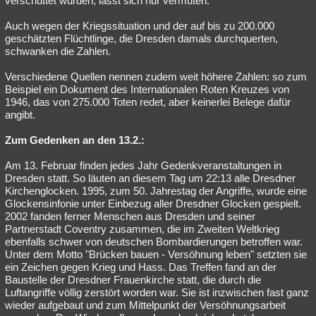
verschüttet wurden, lässt sich nur vermuten.
Auch wegen der Kriegssituation und der auf bis zu 200.000
geschätzten Flüchtlinge, die Dresden damals durchquerten,
schwanken die Zahlen.
Verschiedene Quellen nennen zudem weit höhere Zahlen: so zum
Beispiel ein Dokument des Internationalen Roten Kreuzes von
1946, das von 275.000 Toten redet, aber keinerlei Belege dafür
angibt.
Zum Gedenken an den 13.2.:
Am 13. Februar finden jedes Jahr Gedenkveranstaltungen in
Dresden statt. So läuten an diesem Tag um 22:13 alle Dresdner
Kirchenglocken. 1995, zum 50. Jahrestag der Angriffe, wurde eine
Glockensinfonie unter Einbezug aller Dresdner Glocken gespielt.
2002 fanden ferner Menschen aus Dresden und seiner
Partnerstadt Coventry zusammen, die im Zweiten Weltkrieg
ebenfalls schwer von deutschen Bombardierungen betroffen war.
Unter dem Motto "Brücken bauen - Versöhnung leben" setzten sie
ein Zeichen gegen Krieg und Hass. Das Treffen fand an der
Baustelle der Dresdner Frauenkirche statt, die durch die
Luftangriffe völlig zerstört worden war. Sie ist inzwischen fast ganz
wieder aufgebaut und zum Mittelpunkt der Versöhnungsarbeit