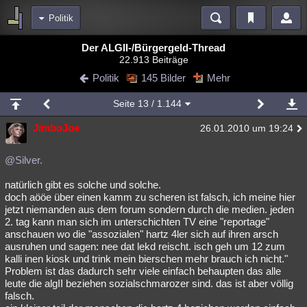
Politik
Bereiche
Der ALGII-/Bürgergeld-Thread
22.913 Beiträge
Echtzeit
Diskussionen
Blogs
Videos
Statistiken
Politik
145 Bilder
Mehr
Chat
Wiki
Neuigkeiten
3
Seite
13
/ 1.144
meine Rubriken
JimboJoe
26.01.2010 um 19:24
Menschen
Wissenschaft
Politik
Mystery
Kriminalfälle
Spiritualität
Verschwörungen
Technologie
Ufologie
@Silver.
natürlich gibt es solche und solche.
Natur
Umfragen
Unterhaltung
doch aööe über einen kamm zu scheren ist falsch, ich meine hier
weitere Rubriken
jetzt niemanden aus dem forum sondern durch die medien. jeden
2. tag kann man sich im unterschichten TV eine "reportage"
Philosophie
Träume
Orte
Esoterik
Literatur
anschauen wo die "assozialen" hartz 4ler sich auf ihren arsch
ausruhen und sagen: nee dat lekd reischt. isch geh um 12 zum
Astronomie
Helpdesk
Gruppen
Gaming
Filme
kalli inen kiosk und trink mein bierschen mehr brauch ich nicht."
Problem ist das dadurch sehr viele einfach behaupten das alle
Musik
Clash
Verbesserungen
Allmystery
English
leute die algII beziehen sozialschmarozer sind. das ist aber völlig
falsch.
Übersichten