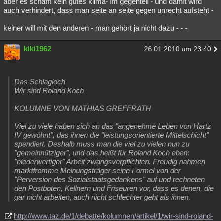
aber es schafft kein gutes klima- im gegenteil - und damit wird
auch verhindert, dass man seite an seite gegen unrecht aufsteht -
keiner will mit den anderen - man gehört ja nicht dazu - - -
kiki1962
26.01.2010 um 23:40
Das Schlagloch
Wir sind Roland Koch
KOLUMNE VON MATHIAS GREFFRATH
Viel zu viele haben sich an das "angenehme Leben von Hartz
IV gewöhnt", das ihnen die "leistungsorientierte Mittelschicht"
spendiert. Deshalb muss man die viel zu vielen nun zu
"gemeinnütziger", und das heißt für Roland Koch eben:
"niederwertiger" Arbeit zwangsverpflichten. Freudig nahmen
marktfromme Meinungsträger seine Formel von der
"Perversion des Sozialstaatsgedankens" auf und rechneten
den Postboten, Kellnern und Friseuren vor, dass es denen, die
gar nicht arbeiten, auch nicht schlechter geht als ihnen.
http://www.taz.de/1/debatte/kolumnen/artikel/1/wir-sind-roland-