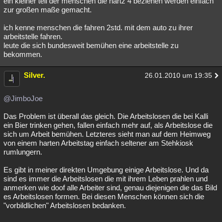
ein kleiner teil der menschen die hartz 4 beziehen werden einfach
zur großen maße gemacht.
Besucht
Teilgenommen
Alle
Neue
Geschlossen
ich kenne menschen die fahren 2std. mit dem auto zu ihrer
Lesenswert
Schlüsselwörter
arbeitstelle fahren.
leute die sich bundesweit bemühen eine arbeitstelle zu
bekommen.
Silver.
26.01.2010 um 19:35
@JimboJoe
Das Problem ist überall das gleich. Die Arbeitslosen die bei Kalli
ein Bier trinken gehen, fallen einfach mehr auf, als Arbeitslose die
sich um Arbeit bemühen. Letzteres sieht man auf dem Heimweg
von einem harten Arbeitstag einfach seltener am Stehkiosk
rumlungern.
Es gibt in meiner direkten Umgebung einige Arbeitslose. Und da
sind es immer die Arbeitslosen die mit ihrem Leben prahlen und
anmerken wie doof alle Arbeiter sind, genau diejenigen die das Bild
es Arbeitslosen formen. Bei diesen Menschen können sich die
"vorbildlichen" Arbeitslosen bedanken.