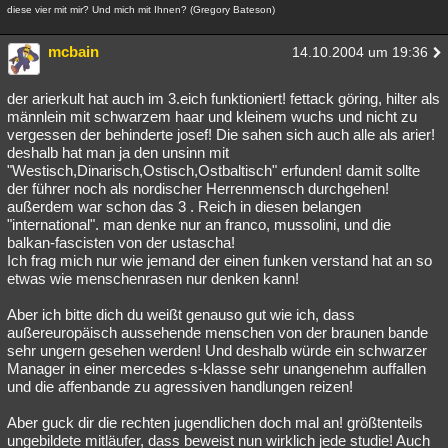
diese vier mit mir? Und mich mit Ihnen? (Gregory Bateson)
mcbain
14.10.2004 um 19:36
der arierkult hat auch im 3.eich funktioniert! fettack göring, hilter als
männlein mit schwarzem haar und kleinem wuchs und nicht zu
vergessen der behinderte josef! Die sahen sich auch alle als arier!
deshalb hat man ja den unsinn mit
"Westisch,Dinarisch,Ostisch,Ostbaltisch" erfunden! damit sollte
der führer noch als nordischer Herrenmensch durchgehen!
außerdem war schon das 3 . Reich in diesen belangen
"international". man denke nur an franco, mussolini, und die
balkan-fascisten von der ustascha!
Ich frag mich nur wie jemand der einen funken verstand hat an so
etwas wie menschenrasen nur denken kann!
Aber ich bitte dich du weißt genauso gut wie ich, dass
außereuropäisch aussehende menschen von der braunen bande
sehr ungern gesehen werden! Und deshalb würde ein schwarzer
Manager in einer mercedes s-klasse sehr unangenehm auffallen
und die affenbande zu agressiven handlungen reizen!
Aber guck dir die rechten jugendlichen doch mal an! größtenteils
ungebildete mitläufer, dass beweist nun wirklich jede studie! Auch