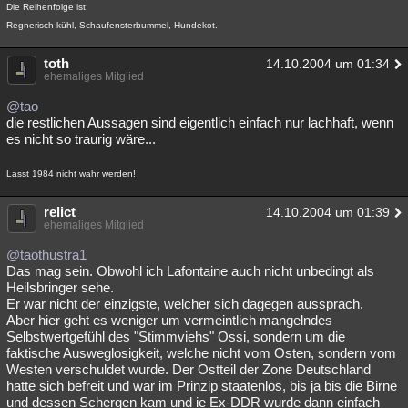
Die Reihenfolge ist:
Besucht
Teilgenommen
Alle
Neue
Geschlossen
Regnerisch kühl, Schaufensterbummel, Hundekot.
Lesenswert
Schlüsselwörter
toth
14.10.2004 um 01:34
ehemaliges Mitglied
@tao
die restlichen Aussagen sind eigentlich einfach nur lachhaft, wenn
es nicht so traurig wäre...
Lasst 1984 nicht wahr werden!
relict
14.10.2004 um 01:39
ehemaliges Mitglied
@taothustra1
Das mag sein. Obwohl ich Lafontaine auch nicht unbedingt als
Heilsbringer sehe.
Er war nicht der einzigste, welcher sich dagegen aussprach.
Aber hier geht es weniger um vermeintlich mangelndes
Selbstwertgefühl des "Stimmviehs" Ossi, sondern um die
faktische Ausweglosigkeit, welche nicht vom Osten, sondern vom
Westen verschuldet wurde. Der Ostteil der Zone Deutschland
hatte sich befreit und war im Prinzip staatenlos, bis ja bis die Birne
und dessen Schergen kam und ie Ex-DDR wurde dann einfach