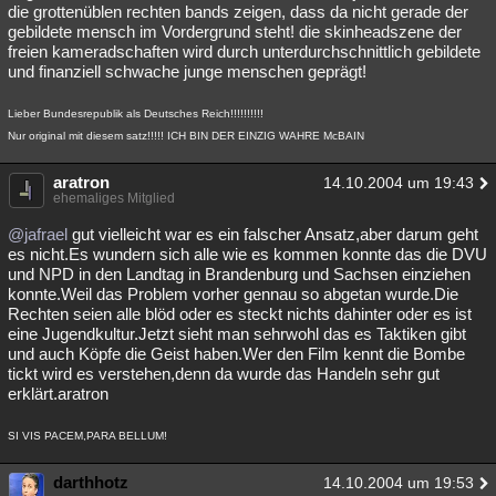
die grottenüblen rechten bands zeigen, dass da nicht gerade der
gebildete mensch im Vordergrund steht! die skinheadszene der
freien kameradschaften wird durch unterdurchschnittlich gebildete
und finanziell schwache junge menschen geprägt!
Lieber Bundesrepublik als Deutsches Reich!!!!!!!!!!
Nur original mit diesem satz!!!!! ICH BIN DER EINZIG WAHRE McBAIN
aratron
14.10.2004 um 19:43
ehemaliges Mitglied
@jafrael
gut vielleicht war es ein falscher Ansatz,aber darum geht
es nicht.Es wundern sich alle wie es kommen konnte das die DVU
und NPD in den Landtag in Brandenburg und Sachsen einziehen
konnte.Weil das Problem vorher gennau so abgetan wurde.Die
Rechten seien alle blöd oder es steckt nichts dahinter oder es ist
eine Jugendkultur.Jetzt sieht man sehrwohl das es Taktiken gibt
und auch Köpfe die Geist haben.Wer den Film kennt die Bombe
tickt wird es verstehen,denn da wurde das Handeln sehr gut
erklärt.aratron
SI VIS PACEM,PARA BELLUM!
darthhotz
14.10.2004 um 19:53