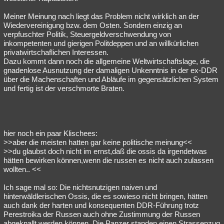
Meiner Meinung nach liegt das Problem nicht wirklich an der
Wiedervereinigung bzw. dem Osten. Sondern einzig an
verpfuschter Politik, Steuergeldverschwendung von
inkompetenten und gierigen Politdeppen und an willkürlichen
privatwirtschaflichen Interessen.
Dazu kommt dann noch die allgemeine Weltwirtschaftslage, die
gnadenlose Ausnutzung der damaligen Unkenntnis in der ex-DDR
über die Machenschaften und Abläufe im gegensätzlichen System
und fertig ist der verschmorte Braten.
hier noch ein paar Klischees:
>>aber die meisten hatten gar keine politische meinung<<
>>du glaubst doch nicht im ernst,daß die ossis da irgendetwas
hätten bewirken können,wenn die russen es nicht auch zulassen
wollten.. <<
Ich sage mal so: Die nichtsnutzigen naiven und
hinterwäldlerischen Ossis, die es sowieso nicht bringen, hätten
auch dank der harten und konsequenten DDR-Führung trotz
Perestroika der Russen auch ohne Zustimmung der Russen
abgeknallt werden können. Die Panzer standen einen Strassenzug