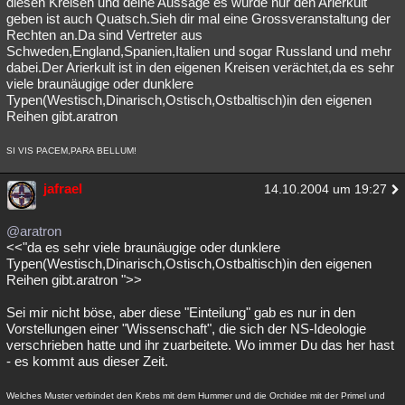
diesen Kreisen und deine Aussage es würde nur den Arierkult
geben ist auch Quatsch.Sieh dir mal eine Grossveranstaltung der
Rechten an.Da sind Vertreter aus
Schweden,England,Spanien,Italien und sogar Russland und mehr
dabei.Der Arierkult ist in den eigenen Kreisen verächtet,da es sehr
viele braunäugige oder dunklere
Typen(Westisch,Dinarisch,Ostisch,Ostbaltisch)in den eigenen
Reihen gibt.aratron
SI VIS PACEM,PARA BELLUM!
jafrael
14.10.2004 um 19:27
@aratron
<<"da es sehr viele braunäugige oder dunklere
Typen(Westisch,Dinarisch,Ostisch,Ostbaltisch)in den eigenen
Reihen gibt.aratron ">>
Sei mir nicht böse, aber diese "Einteilung" gab es nur in den
Vorstellungen einer "Wissenschaft", die sich der NS-Ideologie
verschrieben hatte und ihr zuarbeitete. Wo immer Du das her hast
- es kommt aus dieser Zeit.
Welches Muster verbindet den Krebs mit dem Hummer und die Orchidee mit der Primel und