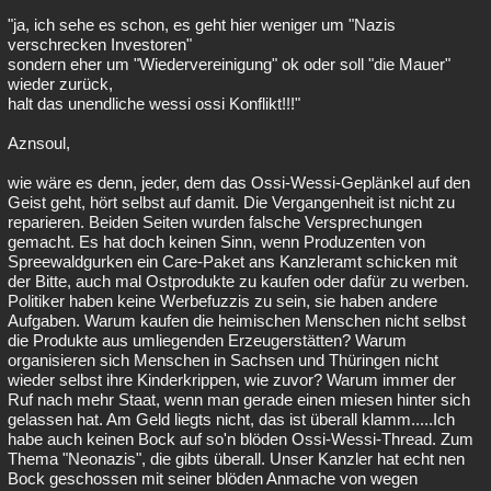
"ja, ich sehe es schon, es geht hier weniger um "Nazis
verschrecken Investoren"
sondern eher um "Wiedervereinigung" ok oder soll "die Mauer"
wieder zurück,
halt das unendliche wessi ossi Konflikt!!!"
Aznsoul,
wie wäre es denn, jeder, dem das Ossi-Wessi-Geplänkel auf den
Geist geht, hört selbst auf damit. Die Vergangenheit ist nicht zu
reparieren. Beiden Seiten wurden falsche Versprechungen
gemacht. Es hat doch keinen Sinn, wenn Produzenten von
Spreewaldgurken ein Care-Paket ans Kanzleramt schicken mit
der Bitte, auch mal Ostprodukte zu kaufen oder dafür zu werben.
Politiker haben keine Werbefuzzis zu sein, sie haben andere
Aufgaben. Warum kaufen die heimischen Menschen nicht selbst
die Produkte aus umliegenden Erzeugerstätten? Warum
organisieren sich Menschen in Sachsen und Thüringen nicht
wieder selbst ihre Kinderkrippen, wie zuvor? Warum immer der
Ruf nach mehr Staat, wenn man gerade einen miesen hinter sich
gelassen hat. Am Geld liegts nicht, das ist überall klamm.....Ich
habe auch keinen Bock auf so'n blöden Ossi-Wessi-Thread. Zum
Thema "Neonazis", die gibts überall. Unser Kanzler hat echt nen
Bock geschossen mit seiner blöden Anmache von wegen