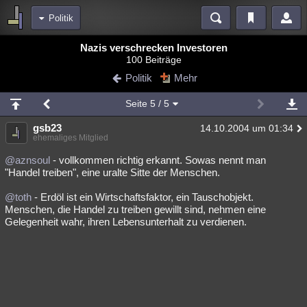
Politik
Bereiche
Nazis verschrecken Investoren
100 Beiträge
Echtzeit
Diskussionen
Blogs
Videos
Statistiken
Politik
Mehr
Chat
Wiki
Neuigkeiten
Seite
5
/ 5
meine Rubriken
gsb23
14.10.2004 um 01:34
Menschen
Wissenschaft
Politik
Mystery
Kriminalfälle
ehemaliges Mitglied
Spiritualität
Verschwörungen
Technologie
Ufologie
@aznsoul
- vollkommen richtig erkannt. Sowas nennt man
"Handel treiben", eine uralte Sitte der Menschen.
Natur
Umfragen
Unterhaltung
@toth
- Erdöl ist ein Wirtschaftsfaktor, ein Tauschobjekt.
weitere Rubriken
Menschen, die Handel zu treiben gewillt sind, nehmen eine
Gelegenheit wahr, ihren Lebensunterhalt zu verdienen.
Philosophie
Träume
Orte
Esoterik
Literatur
Astronomie
Helpdesk
Gruppen
Gaming
Filme
Musik
Clash
Verbesserungen
Allmystery
English
Übersichten