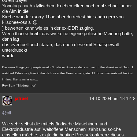
ob ein Bayer
Sonntags nach idyllischem Kuehemelken noch mal schnell ueber
die Alm in die
Kirche wander (sorry Thao aber du redest hier auch gern von
klischee-ossis
) bewerten kann wie es in der ex-DDR zuging.
Wenn thao schreibt das wir keine eigene politische Meinung hatte,
dann lag
das eventuell auch daran, das eben diese mit Staatsgewalt
unterdrueckt
wurde.
I've seen things you people wouldn't believe. Attacks ships on fire off the shoulder of Orion. I
watched C-beams glitter in the dark near the Tannhauser gate. All those moments will be lost
in time, like tears in rain...
Roy Baty, "Bladerunner"
jafrael
14.10.2004 um 18:12
@all
Wie sehr selbst die mittelständische Maschinen- und
Elektroindustrie auf "weltoffene Menschen" zählt und solche
einstellen möchte, zeigte die heutige Pressekonferenz dieses