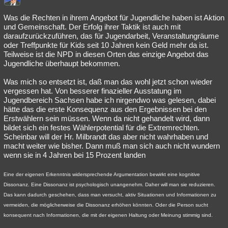
Was die Rechten in ihrem Angebot für Jugendliche haben ist Aktion
und Gemeinschaft. Der Erfolg ihrer Taktik ist auch mit
daraufzurückzuführen, das für Jugendarbeit, Veranstaltungräume
oder Treffpunkte für Kids seit 10 Jahren kein Geld mehr da ist.
Teilweise ist die NPD in diesen Orten das einzige Angebot das
Jugendliche überhaupt bekommen.
Was mich so entsetzt ist, daß man das wohl jetzt schon wieder
vergessen hat. Von besserer finazieller Ausstatung im
Jugendbereich Sachsen habe ich nirgendwo was gelesen, dabei
hätte das die erste Konsequenz aus den Ergebnissen bei den
Erstwählern sein müssen. Wenn da nicht gehandelt wird, dann
bildet sich ein festes Wählerpotential für die Extremrechten.
Scheinbar will der Hr. Milbrandt das aber nicht wahrhaben und
macht weiter wie bisher. Dann muß man sich auch nicht wundern
wenn sie in 4 Jahren bei 15 Prozent landen
Eine der eigenen Erkenntnis widersprechende Argumentation bewirkt eine kognitive
Dissonanz. Eine Dissonanz ist psychologisch unangenehm. Daher will man sie reduzieren.
Das kann dadurch geschehen, dass man versucht, aktiv Situationen und Informationen zu
vermeiden, die möglicherweise die Dissonanz erhöhen könnten. Oder die Person sucht
konsequent nach Informationen, die mit der eigenen Haltung oder Meinung stimmig sind.