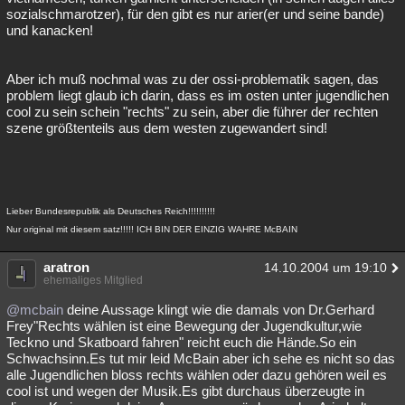
sozialschmarotzer), für den gibt es nur arier(er und seine bande)
und kanacken!
Aber ich muß nochmal was zu der ossi-problematik sagen, das
problem liegt glaub ich darin, dass es im osten unter jugendlichen
cool zu sein schein "rechts" zu sein, aber die führer der rechten
szene größtenteils aus dem westen zugewandert sind!
Lieber Bundesrepublik als Deutsches Reich!!!!!!!!!!
Nur original mit diesem satz!!!!! ICH BIN DER EINZIG WAHRE McBAIN
aratron
14.10.2004 um 19:10
ehemaliges Mitglied
@mcbain
deine Aussage klingt wie die damals von Dr.Gerhard
Frey"Rechts wählen ist eine Bewegung der Jugendkultur,wie
Teckno und Skatboard fahren" reicht euch die Hände.So ein
Schwachsinn.Es tut mir leid McBain aber ich sehe es nicht so das
alle Jugendlichen bloss rechts wählen oder dazu gehören weil es
cool ist und wegen der Musik.Es gibt durchaus überzeugte in