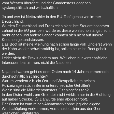
vom Westen überannt und der Gnadenstoss gegeben,
systempolitisch und wirtschaftlich.
Ja und wer ist Nettozahler in den EU-Topf, genau wie immer
Deutschland.
Würden Deutschland und Frankreich nicht ihre Steuereinnahmen
zuhauf in die EU pumpen, würde es diese wohl schon längst nicht
mehr geben und andere Länder könnten sich nicht auf unsere
Knochen gesundstossen.
Das Boot ist meine Meinung nach schon lange voll. Und erst wenn
der Kahn wieder schwimmfähig ist, sollten neue ins Boot geholt
werden.
Leider sieht die Praxis anders aus. Weil eben nur wirtschaftliche
Interessen bestimmen, nicht die Nationen.
Naja und warum geht es dem Osten nach 14 Jahren immernoch
durchschnittlich schlechter?
Warum verdient z.b. ein Ost- und Westpolizist im selben
Polizeiwagen z.b. in Berlin unterschiedliche Gehälter?
Wohin sind die Milliardentransfers Ost hingeflossen?
In den Osten wohl zum Grossteil nicht wirklich nur in die Richtung
auf halber Strecke.
Da wurde eher abgeschröpft.
Der Osten ist zum reinen Absatzmarkt ohne jegliche eigene
Wertschöpfung verkommen, verschuldet allein aus der Gier
westlicher Kapitalisten.