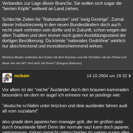
Verbandes zur Lage dieser Branche. Sie wollen sich sogar die
"besten Köpfe" weltweit an Land ziehen.
Schlechte Zeiten für "Nationalisten" und "ewig Gestrige". Zumal
dieser Industriezweig in den neuen Bundesländern doch auch
recht stark vertreten sein dürfte und in Zukunft, schon wegen der
alten Tradition und dem immer noch guten Ausbildungsstand der
dortigen Bevölkerung. Da könnte "nationales Gedröhne" wirklich
nur abschreckend und investitionshemmend wirken.
Welches Muster verbindet den Krebs mit dem Hummer und die Orchidee mit der Primel und
diese vier mit mir? Und mich mit Ihnen? (Gregory Bateson)
mcbain
14.10.2004 um 18:32
Vor allem ist der "reiche" Ausländer doch den braunen kameraden
besonders ein dorn im auge! ich erinnere nur an postings wie:
"deutsche schlafen unter brücken und deie ausländer fahren audi
a8 vom sozialamt"
also gnade dem japanischen manager gott, der im großen auto
durch braunlande fährt! Denn der normale nazi kann doch japaner,
vietnamesen, türken garnicht unterscheiden (in seinen augen alles