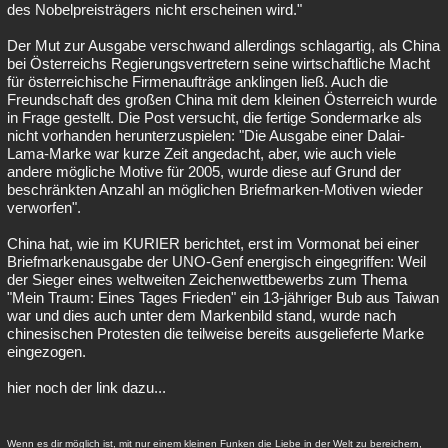
des Nobelpreisträgers nicht erscheinen wird."
Der Mut zur Ausgabe verschwand allerdings schlagartig, als China
bei Österreichs Regierungsvertretern seine wirtschaftliche Macht
für österreichische Firmenaufträge anklingen ließ. Auch die
Freundschaft des großen China mit dem kleinen Österreich wurde
in Frage gestellt. Die Post versucht, die fertige Sondermarke als
nicht vorhanden herunterzuspielen: "Die Ausgabe einer Dalai-
Lama-Marke war kurze Zeit angedacht, aber, wie auch viele
andere mögliche Motive für 2005, wurde diese auf Grund der
beschränkten Anzahl an möglichen Briefmarken-Motiven wieder
verworfen".
China hat, wie im KURIER berichtet, erst im Vormonat bei einer
Briefmarkenausgabe der UNO-Genf energisch eingegriffen: Weil
der Sieger eines weltweiten Zeichenwettbewerbs zum Thema
"Mein Traum: Eines Tages Frieden" ein 13-jähriger Bub aus Taiwan
war und dies auch unter dem Markenbild stand, wurde nach
chinesischen Protesten die teilweise bereits ausgelieferte Marke
eingezogen.
hier noch der link dazu...
Wenn es dir möglich ist, mit nur einem kleinen Funken die Liebe in der Welt zu bereichern,