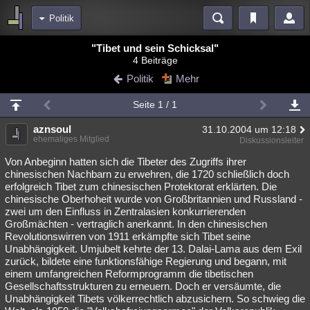
Politik
Bereiche
"Tibet und sein Schicksal"
4 Beiträge
Echtzeit
Diskussionen
Blogs
Videos
Statistiken
Politik
Mehr
Chat
Wiki
Neuigkeiten
Seite 1 / 1
meine Rubriken
aznsoul
31.10.2004 um 12:18
Menschen
Wissenschaft
Politik
Mystery
Kriminalfälle
ehemaliges Mitglied
Diskussionsleiter
Spiritualität
Verschwörungen
Technologie
Ufologie
Von Anbeginn hatten sich die Tibeter des Zugriffs ihrer
chinesischen Nachbarn zu erwehren, die 1720 schließlich doch
erfolgreich Tibet zum chinesischen Protektorat erklärten. Die
Natur
Umfragen
Unterhaltung
chinesische Oberhoheit wurde von Großbritannien und Russland -
weitere Rubriken
zwei um den Einfluss in Zentralasien konkurrierenden
Großmächten - vertraglich anerkannt. In den chinesischen
Philosophie
Träume
Orte
Esoterik
Literatur
Revolutionswirren von 1911 erkämpfte sich Tibet seine
Unabhängigkeit. Umjubelt kehrte der 13. Dalai-Lama aus dem Exil
Astronomie
Helpdesk
Gruppen
Gaming
Filme
zurück, bildete eine funktionsfähige Regierung und begann, mit
einem umfangreichen Reformprogramm die tibetischen
Musik
Clash
Verbesserungen
Allmystery
English
Gesellschaftsstrukturen zu erneuern. Doch er versäumte, die
Unabhängigkeit Tibets völkerrechtlich abzusichern. So schwieg die
Übersichten