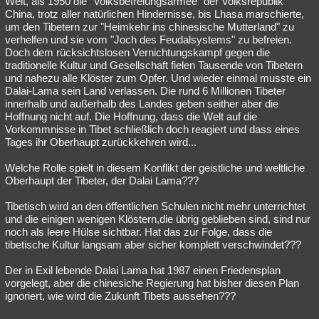
Welt, als 1950 die "Volksbefreiungsarmee" der Volksrepublik
China, trotz aller natürlichen Hindernisse, bis Lhasa marschierte,
Besucht
Teilgenommen
Alle
Neue
Geschlossen
um den Tibetern zur "Heimkehr ins chinesische Mutterland" zu
verhelfen und sie vom "Joch des Feudalsystems" zu befreien.
Lesenswert
Schlüsselwörter
Doch dem rücksichtslosen Vernichtungskampf gegen die
traditionelle Kultur und Gesellschaft fielen Tausende von Tibetern
und nahezu alle Klöster zum Opfer. Und wieder einmal musste ein
Dalai-Lama sein Land verlassen. Die rund 6 Millionen Tibeter
innerhalb und außerhalb des Landes geben seither aber die
Hoffnung nicht auf. Die Hoffnung, dass die Welt auf die
Vorkommnisse in Tibet schließlich doch reagiert und dass eines
Tages ihr Oberhaupt zurückkehren wird...
Welche Rolle spielt in diesem Konflikt der geistliche und weltliche
Oberhaupt der Tibeter, der Dalai Lama???
Tibetisch wird an den öffentlichen Schulen nicht mehr unterrichtet
und die einigen wenigen Klöstern,die übrig geblieben sind, sind nur
noch als leere Hülse sichtbar. Hat das zur Folge, dass die
tibetische Kultur langsam aber sicher komplett verschwindet???
Der in Exil lebende Dalai Lama hat 1987 einen Friedensplan
vorgelegt, aber die chinesiche Regierung hat bisher diesen Plan
ignoriert, wie wird die Zukunft Tibets aussehen???