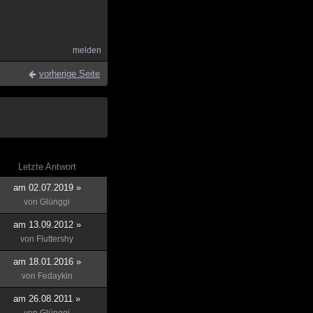
melden
vorherige Seite
Letzte Antwort
am 02.07.2019 »
von
Glünggi
am 13.09.2012 »
von
Fluttershy
am 18.01.2016 »
von
Fedaykin
am 26.08.2011 »