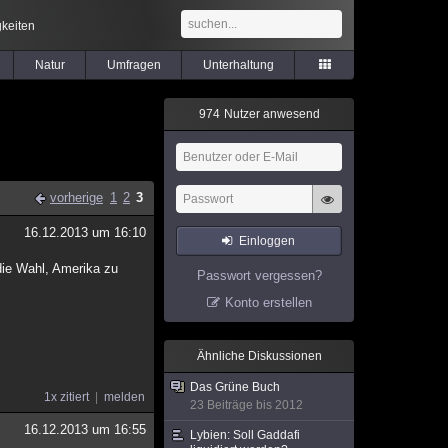
keiten
Natur
Umfragen
Unterhaltung
9
7
4
Nutzer anwesend
vorherige
1
2
3
16.12.2013 um 16:10
Einloggen
die Wahl, Amerika zu
Passwort vergessen?
Konto erstellen
Ähnliche Diskussionen
Das Grüne Buch
1x zitiert
melden
23 Beiträge bis 2012
16.12.2013 um 16:55
Lybien: Soll Gaddafi