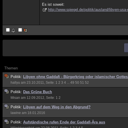
Es ist soweit:
http://www.spiegel.de/politik/ausland/libyen-usa
Themen
Politik:
Libyen ohne Gaddafi - Bürgerkrieg oder islamischer Gottes
hallyu
am 23.10.2011, Seite:
1
2
3
4
...
49
50
51
52
Politik:
Das Grüne Buch
Misan
am 12.09.2012, Seite:
1
2
Politik:
Libyen auf dem Weg in den Abgrund?
lawine
am 18.01.2016
Politik:
Aufständische rufen Ende der Gaddafi-Ära aus