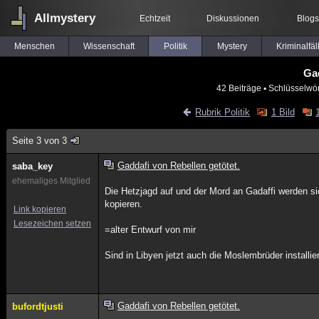
Allmystery
Echtzeit
Diskussionen
Blogs
Menschen
Wissenschaft
Politik
Mystery
Kriminalfäl
Gad
42 Beiträge
▪ Schlüsselwör
Rubrik Politik
1 Bild
Seite 3 von 3
Gaddafi von Rebellen getötet.
saba_key
ehemaliges Mitglied
Die Hetzjagd auf und der Mord an Gadaffi werden si
kopieren.
Link kopieren
Lesezeichen setzen
=alter Entwurf von mir
Sind in Libyen jetzt auch die Moslembrüder installier
Gaddafi von Rebellen getötet.
bufordtjusti