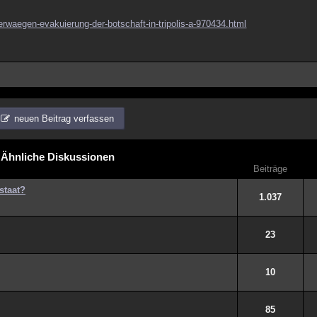
-erwaegen-evakuierung-der-botschaft-in-tripolis-a-970434.html
neuen Beitrag verfassen
Ähnliche Diskussionen
Beiträge
staat?
1.037
23
10
85