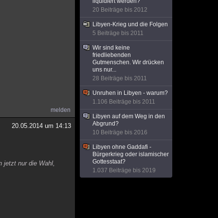
liquidiert werden?
20 Beiträge bis 2012
Libyen-Krieg und die Folgen
5 Beiträge bis 2011
Wir sind keine
friedliebenden
Gutmenschen. Wir drücken
uns nur...
28 Beiträge bis 2011
Unruhen in Libyen - warum?
1.106 Beiträge bis 2011
melden
Libyen auf dem Weg in den
Abgrund?
20.05.2014 um 14:13
10 Beiträge bis 2016
Libyen ohne Gaddafi -
Bürgerkrieg oder islamischer
Gottesstaat?
 jetzt nur die Wahl,
1.037 Beiträge bis 2019