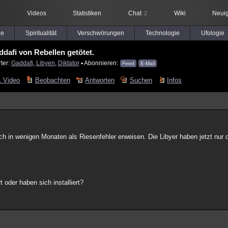
Videos
Statistiken
Chat
Wiki
Neuig
2
le
Spiritualität
Verschwörungen
Technologie
Ufologie
dafi von Rebellen getötet.
ter:
Gaddafi
,
Libyen
,
Diktator
▪ Abonnieren:
Feed
E-Mail
1 Video
Beobachten
Antworten
Suchen
Infos
ch in wenigen Monaten als Riesenfehler erweisen. Die Libyer haben jetzt nur 
t oder haben sich installiert?