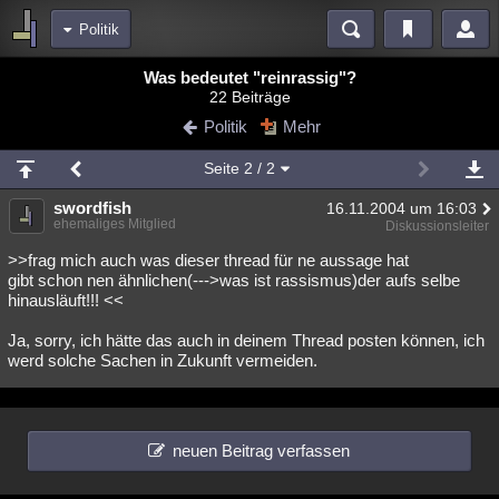
Politik
Bereiche
Was bedeutet "reinrassig"?
22 Beiträge
Echtzeit
Diskussionen
Blogs
Videos
Statistiken
Politik
Mehr
Chat
Wiki
Neuigkeiten
2
Seite
2
/ 2
meine Rubriken
swordfish
16.11.2004 um 16:03
Menschen
Wissenschaft
Politik
Mystery
Kriminalfälle
ehemaliges Mitglied
Diskussionsleiter
Spiritualität
Verschwörungen
Technologie
Ufologie
>>frag mich auch was dieser thread für ne aussage hat
gibt schon nen ähnlichen(--->was ist rassismus)der aufs selbe
hinausläuft!!! <<
Natur
Umfragen
Unterhaltung
weitere Rubriken
Ja, sorry, ich hätte das auch in deinem Thread posten können, ich
werd solche Sachen in Zukunft vermeiden.
Philosophie
Träume
Orte
Esoterik
Literatur
Astronomie
Helpdesk
Gruppen
Gaming
Filme
neuen Beitrag verfassen
Musik
Clash
Verbesserungen
Allmystery
English
Übersichten