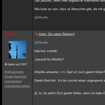
Das passiert, wenn zwei angebliche Wahrheiten aufei
Wie kann es sein, dass es Menschen gibt, die mit g
@Afterlife
Islam: Die wahre Religion?
bekchris
@Afterlife
bekchris schrieb:
„Speziell für Afterlife?“
dabei seit 2007
Profil anzeigen
Afterlife antwortet: <<<
Darf ich mich geehrt fühlen
Private Nachricht
Danke Bekchris. Ich bin zurzeit etwas angespannt a
Link kopieren
Lesezeichen setzen
((( Ja, Du darfst Dich geehrt fühlen, denn ich habe