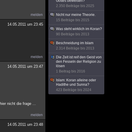
Gottes beweisen?
2.350 Beiträge bis 2025
melden
Nicht nur meine Theorie.
15 Beiträge bis 2015
14.05.2011 um 23:45
Was steht wirklich im Koran?
90 Beiträge bis 2013
Beschneidung im Islam
2.314 Beiträge bis 2013
melden
Die Zeit ist reif den Geist von
den Fesseln der Religion zu
lösen
14.05.2011 um 23:47
1 Beitrag bis 2016
Islam: Koran alleine oder
Hadithe und Sunna?
423 Beiträge bis 2024
er nicht die frage ...
melden
14.05.2011 um 23:48