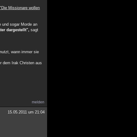
 "Die Missionare wollen
fe und sogar Morde an
ter dargestellt",
sagt
enutzt, wann immer sie
r dem Irak Christen aus
melden
15.05.2011 um 21:04