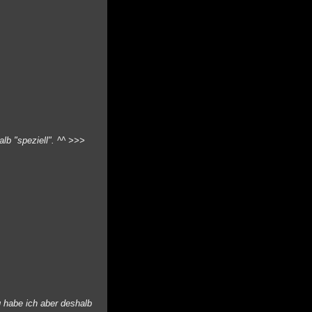
lb "speziell". ^^
>>>
g habe ich aber deshalb