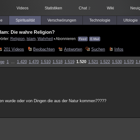
Videos
Statistiken
Chat
Wiki
Neuig
2
le
Spiritualität
Verschwörungen
Technologie
Ufologie
slam: Die wahre Religion?
örter:
Religion
,
Islam
,
Wahrheit
▪ Abonnieren:
Feed
E-Mail
201 Videos
Beobachten
Antworten
Suchen
Infos
ige
1
...
1.420
1.470
1.510
1.518
1.519
1.520
1.521
1.522
1.530
1.570
1.
den wurde oder von Dingen die aus der Natur kommen?????