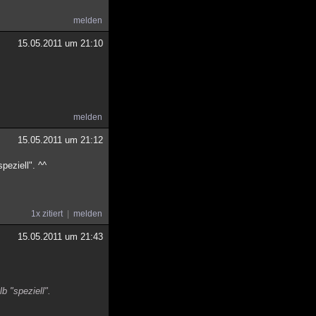
melden
15.05.2011 um 21:10
melden
15.05.2011 um 21:12
eziell". ^^
1x zitiert
melden
15.05.2011 um 21:43
 "speziell".