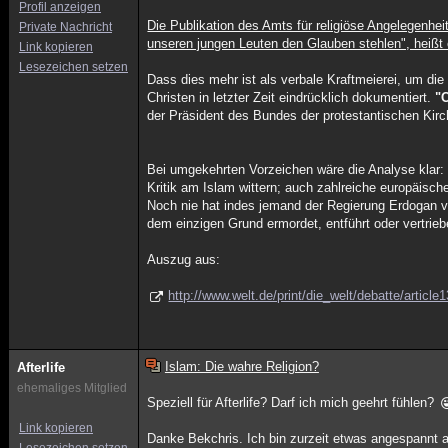
Profil anzeigen
Die Publikation des Amts für religiöse Angelegenhei
Private Nachricht
unseren jungen Leuten den Glauben stehlen", heißt 
Link kopieren
Lesezeichen setzen
Dass dies mehr ist als verbale Kraftmeierei, um di
Christen in letzter Zeit eindrücklich dokumentiert.
"C
der Präsident des Bundes der protestantischen Kirch
Bei umgekehrten Vorzeichen wäre die Analyse klar: 
Kritik am Islam wittern; auch zahlreiche europäische
Noch nie hat indes jemand der Regierung Erdogan vo
dem einzigen Grund ermordet, entführt oder vertrie
Auszug aus:
http://www.welt.de/print/die_welt/debatte/artic
Islam: Die wahre Religion?
Afterlife
ehemaliges Mitglied
Speziell für Afterlife? Darf ich mich geehrt fühlen?
Link kopieren
Danke Bekchris. Ich bin zurzeit etwas angespannt a