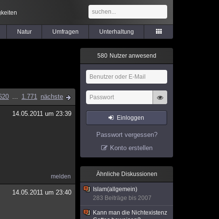
keiten
Natur
Umfragen
Unterhaltung
5
8
0
Nutzer anwesend
620
...
1.771
nächste
14.05.2011 um 23:39
Einloggen
Passwort vergessen?
Konto erstellen
Ähnliche Diskussionen
melden
Islam(allgemein)
14.05.2011 um 23:40
283 Beiträge bis 2007
Kann man die Nichtexistenz