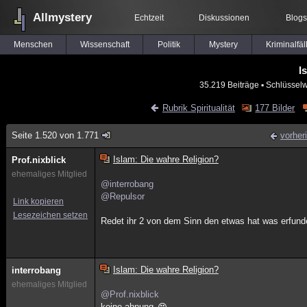
Allmystery
Echtzeit
Diskussionen
Blogs
Menschen
Wissenschaft
Politik
Mystery
Kriminalfäl
I
35.219 Beiträge
▪ Schlüsselw
Rubrik Spiritualität
177 Bilder
Seite 1.520 von 1.771
vorher
Islam: Die wahre Religion?
Prof.nixblick
ehemaliges Mitglied
@interrobang
@Repulsor
Link kopieren
Lesezeichen setzen
Redet ihr 2 von dem Sinn den etwas hat was erfun
Islam: Die wahre Religion?
interrobang
ehemaliges Mitglied
@Prof.nixblick
keine ahnung