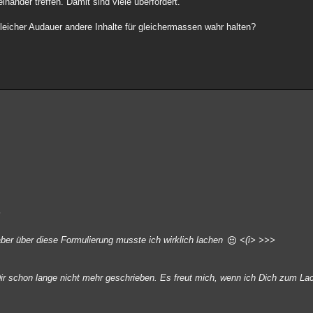
nander treffen. Damit sind viele überfordert.
leicher Audauer andere Inhalte für gleichermassen wahr halten?
?
ber über diese Formulierung musste ich wirklich lachen
<(i> >>>
 Dir schon lange nicht mehr geschrieben. Es freut mich, wenn ich Dich zum La