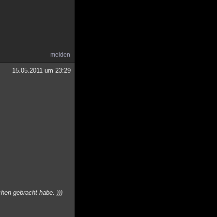
melden
15.05.2011 um 23:29
chen gebracht habe. )))