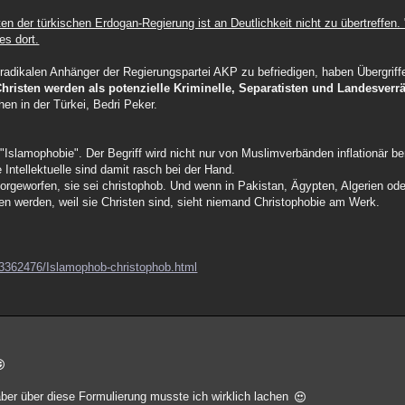
ten der türkischen Erdogan-Regierung ist an Deutlichkeit nicht zu übertreffen.
es dort.
e radikalen Anhänger der Regierungspartei AKP zu befriedigen, haben Übergrif
hristen werden als potenzielle Kriminelle, Separatisten und Landesverrä
en in der Türkei, Bedri Peker.
"Islamophobie". Der Begriff wird nicht nur von Muslimverbänden inflationär b
 Intellektuelle sind damit rasch bei der Hand.
rgeworfen, sie sei christophob. Und wenn in Pakistan, Ägypten, Algerien ode
ben werden, weil sie Christen sind, sieht niemand Christophobie am Werk.
le13362476/Islamophob-christophob.html
ber über diese Formulierung musste ich wirklich lachen