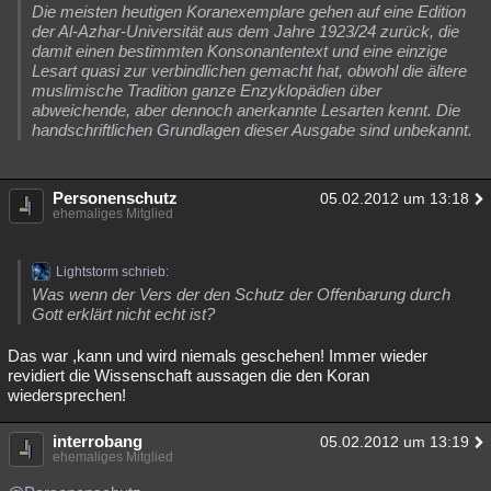
Die meisten heutigen Koranexemplare gehen auf eine Edition
Besucht
Teilgenommen
Alle
Neue
Geschlossen
der Al-Azhar-Universität aus dem Jahre 1923/24 zurück, die
damit einen bestimmten Konsonantentext und eine einzige
Lesenswert
Schlüsselwörter
Lesart quasi zur verbindlichen gemacht hat, obwohl die ältere
muslimische Tradition ganze Enzyklopädien über
abweichende, aber dennoch anerkannte Lesarten kennt. Die
handschriftlichen Grundlagen dieser Ausgabe sind unbekannt.
Personenschutz
05.02.2012 um 13:18
ehemaliges Mitglied
Lightstorm schrieb:
Was wenn der Vers der den Schutz der Offenbarung durch
Gott erklärt nicht echt ist?
Das war ,kann und wird niemals geschehen! Immer wieder
revidiert die Wissenschaft aussagen die den Koran
wiedersprechen!
interrobang
05.02.2012 um 13:19
ehemaliges Mitglied