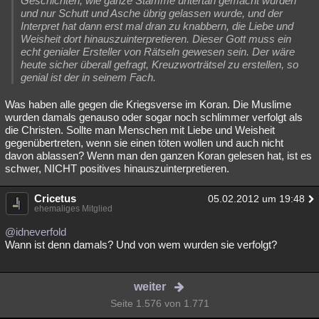
Geschichten, wie ganze Stämme untertan gemacht wurden
und nur Schutt und Asche übrig gelassen wurde, und der
Interpret hat dann erst mal dran zu knabbern, die Liebe und
Weisheit dort hinauszuinterpretieren. Dieser Gott muss ein
echt genialer Ersteller von Rätseln gewesen sein. Der wäre
heute sicher überall gefragt, Kreuzworträtsel zu erstellen, so
genial ist der in seinem Fach.
Was haben alle gegen die Kriegsverse im Koran. Die Muslime
wurden damals genauso oder sogar noch schlimmer verfolgt als
die Christen. Sollte man Menschen mit Liebe und Weisheit
gegenübertreten, wenn sie einen töten wollen und auch nicht
davon ablassen? Wenn man den ganzen Koran gelesen hat, ist es
schwer, NICHT positives hinauszuinterpretieren.
Cricetus
05.02.2012 um 19:48
ehemaliges Mitglied
@idneverfold
Wann ist denn damals? Und von wem wurden sie verfolgt?
weiter
Seite 1.576 von 1.771