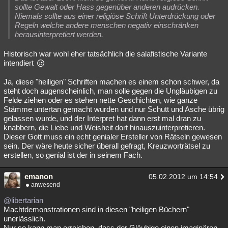
sollte Gewalt oder Hass gegenüber anderen audrücken.
Niemals sollte aus einer religiöse Schrift Unterdrückung oder
Regeln welche andere menschen negativ einschränken
herausinterpretiert werden.
Historisch war wohl eher tatsächlich die salafistische Variante
intendiert
Ja, diese "heiligen" Schriften machen es einem schon schwer, da
steht doch augenscheinlich, man solle gegen die Ungläubigen zu
Felde ziehen oder es stehen nette Geschichten, wie ganze
Stämme untertan gemacht wurden und nur Schutt und Asche übrig
gelassen wurde, und der Interpret hat dann erst mal dran zu
knabbern, die Liebe und Weisheit dort hinauszuinterpretieren.
Dieser Gott muss ein echt genialer Ersteller von Rätseln gewesen
sein. Der wäre heute sicher überall gefragt, Kreuzworträtsel zu
erstellen, so genial ist der in seinem Fach.
emanon
05.02.2012 um 14:54
anwesend
@libertarian
Machtdemonstrationen sind in diesen "heiligen Büchern"
unerlässlich.
Nur so kann man erreichen, dass der Gläubige einen imaginären