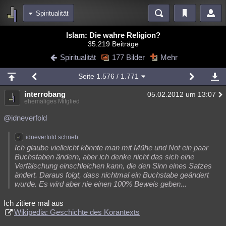
Spiritualität
Bereiche
Islam: Die wahre Religion?
35.219 Beiträge
Echtzeit
Diskussionen
Blogs
Videos
Statistiken
Spiritualität
177 Bilder
Mehr
Chat
Wiki
Neuigkeiten
Seite
1.576
/ 1.771
meine Rubriken
interrobang
05.02.2012 um 13:07
Menschen
Wissenschaft
Politik
Mystery
Kriminalfälle
ehemaliges Mitglied
Spiritualität
Verschwörungen
Technologie
Ufologie
@idneverfold
Natur
Umfragen
Unterhaltung
idneverfold schrieb:
Ich glaube vielleicht könnte man mit Mühe und Not ein paar
weitere Rubriken
Buchstaben ändern, aber ich denke nicht das sich eine
Verfälschung einschleichen kann, die den Sinn eines Satzes
Philosophie
Träume
Orte
Esoterik
Literatur
ändert. Daraus folgt, dass nichtmal ein Buchstabe geändert
wurde. Es wird aber nie einen 100% Beweis geben...
Astronomie
Helpdesk
Gruppen
Gaming
Filme
Ich zitiere mal aus
Musik
Clash
Verbesserungen
Allmystery
English
Wikipedia: Geschichte des Korantexts
Übersichten