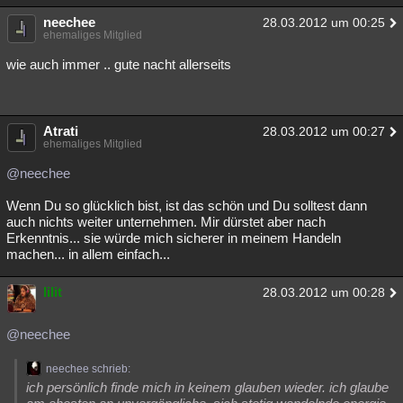
Besucht
Teilgenommen
Alle
Neue
Geschlossen
neechee
28.03.2012 um 00:25
ehemaliges Mitglied
Lesenswert
Schlüsselwörter
wie auch immer .. gute nacht allerseits
Atrati
28.03.2012 um 00:27
ehemaliges Mitglied
@neechee
Wenn Du so glücklich bist, ist das schön und Du solltest dann
auch nichts weiter unternehmen. Mir dürstet aber nach
Erkenntnis... sie würde mich sicherer in meinem Handeln
machen... in allem einfach...
lilit
28.03.2012 um 00:28
@neechee
neechee schrieb:
ich persönlich finde mich in keinem glauben wieder. ich glaube