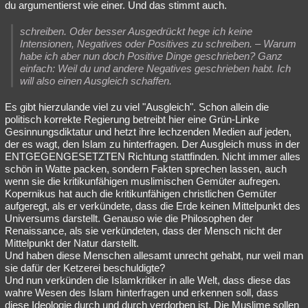
du argumentierst wie einer. Und das stimmt auch.
schreiben. Oder besser Ausgedrückt hege ich keine
Intensionen, Negatives oder Positives zu schreiben. – Warum
habe ich aber nun doch Positive Dinge geschrieben? Ganz
einfach: Weil du und andere Negatives geschrieben habt. Ich
will also einen Ausgleich schaffen.
Es gibt hierzulande viel zu viel "Ausgleich". Schon allein die
politisch korrekte Regierung betreibt hier eine Grün-Linke
Gesinnungsdiktatur und hetzt ihre lechzenden Medien auf jeden,
der es wagt, den Islam zu hinterfragen. Der Ausgleich muss in der
ENTGEGENGESETZTEN Richtung stattfinden. Nicht immer alles
schön in Watte packen, sondern Fakten sprechen lassen, auch
wenn sie die kritikunfähigen muslimischen Gemüter aufregen.
Kopernikus hat auch die kritikunfähigen christlichen Gemüter
aufgeregt, als er verkündete, dass die Erde keinen Mittelpunkt des
Universums darstellt. Genauso wie die Philosophen der
Renaissance, als sie verkündeten, dass der Mensch nicht der
Mittelpunkt der Natur darstellt.
Und haben diese Menschen allesamt unrecht gehabt, nur weil man
sie dafür der Ketzerei beschuldigte?
Und nun verkünden die Islamkritiker in alle Welt, dass diese das
wahre Wesen des Islam hinterfragen und erkennen soll, dass
diese Ideologie durch und durch verdorben ist. Die Muslime sollen