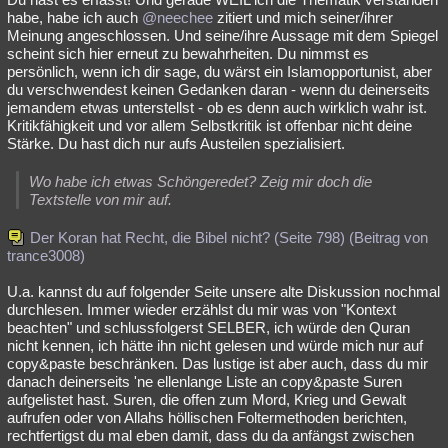
habe, habe ich auch
@neechee
zitiert und mich seiner/ihrer
Meinung angeschlossen. Und seine/ihre Aussage mit dem Spiegel
scheint sich hier erneut zu bewahrheiten. Du nimmst es
persönlich, wenn ich dir sage, du wärst ein Islamopportunist, aber
du verschwendest keinen Gedanken daran - wenn du deinerseits
jemandem etwas unterstellst - ob es denn auch wirklich wahr ist.
Kritikfähigkeit und vor allem Selbstkritik ist offenbar nicht deine
Stärke. Du hast dich nur aufs Austeilen spezialisiert.
Wo habe ich etwas Schöngeredet? Zeig mir doch die
Textstelle von mir auf.
Der Koran hat Recht, die Bibel nicht? (Seite 798) (Beitrag von
trance3008)
U.a. kannst du auf folgender Seite unsere alte Diskussion nochmal
durchlesen. Immer wieder erzählst du mir was von "Kontext
beachten" und schlussfolgerst SELBER, ich würde den Quran
nicht kennen, ich hätte ihn nicht gelesen und würde mich nur auf
copy&paste beschränken. Das lustige ist aber auch, dass du mir
danach deinerseits 'ne ellenlange Liste an copy&paste Suren
aufgelistet hast. Suren, die offen zum Mord, Krieg und Gewalt
aufrufen oder von Allahs höllischen Foltermethoden berichten,
rechtfertigst du mal eben damit, dass du da anfängst zwischen