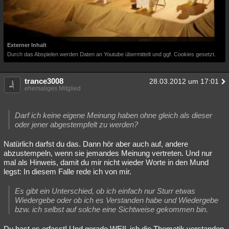
Externer Inhalt
Durch das Abspielen werden Daten an Youtube übermittelt und ggf. Cookies gesetzt.
trance3008
28.03.2012 um 17:01
ehemaliges Mitglied
Darf ich keine eigene Meinung haben ohne gleich als dieser
oder jener abgestempfelt zu werden?
Natürlich darfst du das. Dann hör aber auch auf, andere
abzustempeln, wenn sie jemandes Meinung vertreten. Und nur
mal als Hinweis, damit du mir nicht wieder Worte in den Mund
legst: In diesem Falle rede ich von mir.
Es gibt ein Unterschied, ob ich einfach nur Sturr etwas
Wiedergebe oder ob ich es Verstanden habe und Wiedergebe
bzw. ich selbst auf solche eine Sichtweise gekommen bin.
Du hast es erfasst! Und gerade WEIL ich die Thematik verstanden