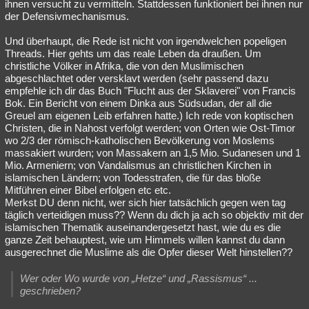
ihnen versucht zu vermitteln. Stattdessen funktioniert bei ihnen nur
der Defensivmechanismus.
Und überhaupt, die Rede ist nicht von irgendwelchen popeligen
Threads. Hier gehts um das reale Leben da draußen. Um
christliche Völker in Afrika, die von den Muslimischen
abgeschlachtet oder versklavt werden (sehr passend dazu
empfehle ich dir das Buch "Flucht aus der Sklaverei" von Francis
Bok. Ein Bericht von einem Dinka aus Südsudan, der all die
Greuel am eigenen Leib erfahren hatte.) Ich rede von koptischen
Christen, die in Nahost verfolgt werden; von Orten wie Ost-Timor
wo 2/3 der römisch-katholischen Bevölkerung von Moslems
massakiert wurden; von Massakern an 1,5 Mio. Sudanesen und 1
Mio. Armeniern; von Vandalismus an christlichen Kirchen in
islamischen Ländern; von Todesstrafen, die für das bloße
Mitführen einer Bibel erfolgen etc etc.
Merkst DU denn nicht, wer sich hier tatsächlich gegen wen tag
täglich verteidigen muss?? Wenn du dich ja ach so objektiv mit der
islamischen Thematik auseinandergesetzt hast, wie du es die
ganze Zeit behauptest, wie um Himmels willen kannst du dann
ausgerechnet die Muslime als die Opfer dieser Welt hinstellen??
Wer oder Wo wurde von „Hetze“ und „Rassismus“ ...
geschrieben?