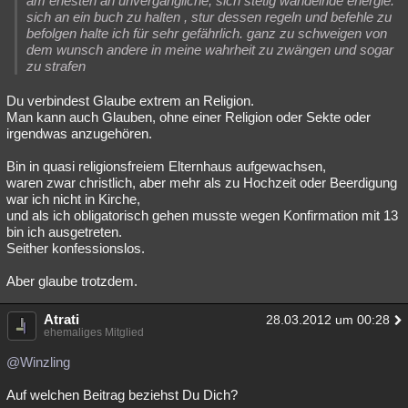
am ehesten an unvergängliche, sich stetig wandelnde energie.
sich an ein buch zu halten , stur dessen regeln und befehle zu
befolgen halte ich für sehr gefährlich. ganz zu schweigen von
dem wunsch andere in meine wahrheit zu zwängen und sogar
zu strafen
Du verbindest Glaube extrem an Religion.
Man kann auch Glauben, ohne einer Religion oder Sekte oder
irgendwas anzugehören.
Bin in quasi religionsfreiem Elternhaus aufgewachsen,
waren zwar christlich, aber mehr als zu Hochzeit oder Beerdigung
war ich nicht in Kirche,
und als ich obligatorisch gehen musste wegen Konfirmation mit 13
bin ich ausgetreten.
Seither konfessionslos.
Aber glaube trotzdem.
Atrati
28.03.2012 um 00:28
ehemaliges Mitglied
@Winzling
Auf welchen Beitrag beziehst Du Dich?