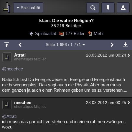
Spiritualität
Bereiche
Islam: Die wahre Religion?
35.219 Beiträge
Echtzeit
Diskussionen
Blogs
Videos
Statistiken
Spiritualität
177 Bilder
Mehr
Chat
Wiki
Neuigkeiten
2
Seite
1.656
/ 1.771
meine Rubriken
Atrati
28.03.2012 um 00:24
Menschen
Wissenschaft
Politik
Mystery
Kriminalfälle
ehemaliges Mitglied
Spiritualität
Verschwörungen
Technologie
Ufologie
@neechee
Natürlich bist Du Energie. Jeder ist Energie und Energie ist auch
Natur
Umfragen
Unterhaltung
nie bewegungslos. Das sagt auch die Physik. Aber man muss
weitere Rubriken
dem ganzen ja auch einen Rahmen geben um es zu verstehen....
Philosophie
Träume
Orte
Esoterik
Literatur
neechee
28.03.2012 um 00:25
ehemaliges Mitglied
Astronomie
Helpdesk
Gruppen
Gaming
Filme
@Atrati
Musik
Clash
Verbesserungen
Allmystery
English
ich muss das garnicht verstehen und in einen rahmen zwängen .
wozu
Übersichten