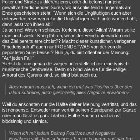
Folter und Strafe zu diferenzieren, oder du betonst nur jene
gewaltverherrlichenden Suren, wo anschließend sinngemäß am
Ende geschrieben steht: "Wenn sich die Ungläubigen euch aber
unterwerfen bzw. wenn ihr die Ungläubigen euch unterworfen habt,
dann lasst von ihnen ab."
Ja ach ne! Was ein schlaues Kerlchen, dieser Allah! Warum sollte
man auch weiter Krieg führen, wenn der Feind unterworfen und
das Ziel bereits erreicht ist?? Macht dieser künstlicher, verlogener
"Friedensaufruf" auch nur IRGENDETWAS von der von dir
geposteten Sure besser? Nun ja, du bist offenbar der Meinung:
"Auf jeden Fall!"
Siehst du, und genau deswegen unterstelle ich dir eine typisch
muslimische Denkweise. Denn so blind wie sie für die völlige
Amoral des Qurans sind, so blind bist auch du.
Aber warum muss ich, wenn ich mal was Positives über den
Islam schreibe, auch gleichzeitig alles Negative erwähnen?
Weil du ansonsten nur die Hälfte deiner Meinung vertrittst, und das
ist nonsense. Entweder man vertritt seinen Standpunkt zur Gänze
oder man lässt es ganz bleiben. Halbe Sachen machen ist
blödsinnig und sinnlos.
Wenn ich mit jedem Beitrag Positives und Negatives
Erwähnen soll, dann schreibe ich mich ja dumm und dämlich