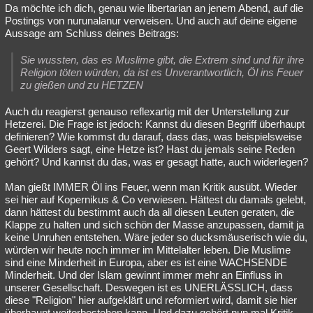
Da möchte ich dich, genau wie libertarian an jenem Abend, auf die
Postings von nurunalanur verweisen. Und auch auf deine eigene
Aussage am Schluss deines Beitrags:
Sie wussten, das es Muslime gibt, die Extrem sind und für ihre
Religion töten würden, da ist es Unverantwortlich, Öl ins Feuer
zu gießen und zu HETZEN
Auch du reagierst genauso reflexartig mit der Unterstellung zur
Hetzerei. Die Frage ist jedoch: Kannst du diesen Begriff überhaupt
definieren? Wie kommst du darauf, dass das, was beispielsweise
Geert Wilders sagt, eine Hetze ist? Hast du jemals seine Reden
gehört? Und kannst du das, was er gesagt hatte, auch widerlegen?
Man gießt IMMER Öl ins Feuer, wenn man Kritik ausübt. Wieder
sei hier auf Kopernikus & Co verwiesen. Hättest du damals gelebt,
dann hättest du bestimmt auch da all diesen Leuten geraten, die
Klappe zu halten und sich schön der Masse anzupassen, damit ja
keine Unruhen entstehen. Wäre jeder so ducksmäuserisch wie du,
würden wir heute noch immer im Mittelalter leben. Die Muslime
sind eine Minderheit in Europa, aber es ist eine WACHSENDE
Minderheit. Und der Islam gewinnt immer mehr an Einfluss in
unserer Gesellschaft. Deswegen ist es UNERLÄSSLICH, dass
diese "Religion" hier aufgeklärt und reformiert wird, damit sie hier
überhaupt weiterbestehen kann. Und dazu gehört nun mal Kritik