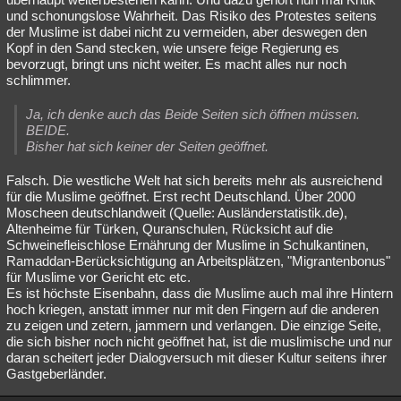
und schonungslose Wahrheit. Das Risiko des Protestes seitens
der Muslime ist dabei nicht zu vermeiden, aber deswegen den
Kopf in den Sand stecken, wie unsere feige Regierung es
bevorzugt, bringt uns nicht weiter. Es macht alles nur noch
schlimmer.
Ja, ich denke auch das Beide Seiten sich öffnen müssen.
BEIDE.
Bisher hat sich keiner der Seiten geöffnet.
Falsch. Die westliche Welt hat sich bereits mehr als ausreichend
für die Muslime geöffnet. Erst recht Deutschland. Über 2000
Moscheen deutschlandweit (Quelle: Ausländerstatistik.de),
Altenheime für Türken, Quranschulen, Rücksicht auf die
Schweinefleischlose Ernährung der Muslime in Schulkantinen,
Ramaddan-Berücksichtigung an Arbeitsplätzen, "Migrantenbonus"
für Muslime vor Gericht etc etc.
Es ist höchste Eisenbahn, dass die Muslime auch mal ihre Hintern
hoch kriegen, anstatt immer nur mit den Fingern auf die anderen
zu zeigen und zetern, jammern und verlangen. Die einzige Seite,
die sich bisher noch nicht geöffnet hat, ist die muslimische und nur
daran scheitert jeder Dialogversuch mit dieser Kultur seitens ihrer
Gastgeberländer.