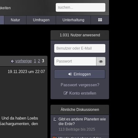
keiten
Natur
Umfragen
Unterhaltung
1
.
0
3
1
Nutzer anwesend
vorherige
1
2
3
19.11.2023 um 22:07
Einloggen
Passwort vergessen?
Konto erstellen
Ähnliche Diskussionen
n. Und da haben Loebs
Gibt es andere Planeten wie
s Sachargumenten, den
die Erde?
113 Beiträge bis 2025