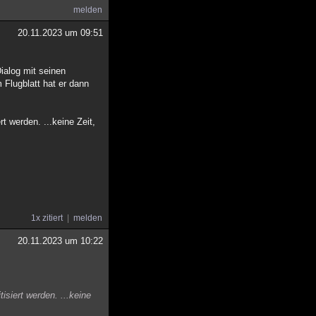
melden
20.11.2023 um 09:51
ialog mit seinen
m Flugblatt hat er dann
t werden. ...keine Zeit,
1x zitiert
melden
20.11.2023 um 10:22
isiert werden. ...keine