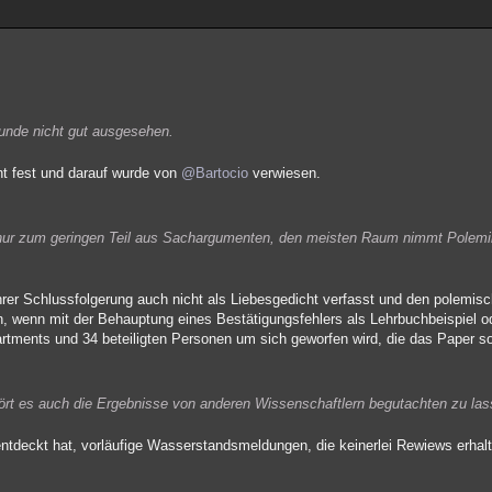
unde nicht gut ausgesehen.
cht fest und darauf wurde von
@Bartocio
verwiesen.
t nur zum geringen Teil aus Sachargumenten, den meisten Raum nimmt Polemik
hrer Schlussfolgerung auch nicht als Liebesgedicht verfasst und den polemisc
 wenn mit der Behauptung eines Bestätigungsfehlers als Lehrbuchbeispiel o
rtments und 34 beteiligten Personen um sich geworfen wird, die das Paper s
rt es auch die Ergebnisse von anderen Wissenschaftlern begutachten zu la
entdeckt hat, vorläufige Wasserstandsmeldungen, die keinerlei Rewiews erhal