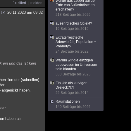
Wurde das Leben auf der
1x zitiert
melden
Erde von Außerirdischen
erschaffen?
20.11.2023 um 09:32
218 Beiträge bis 2026
auserirdisches Objekt?
16 Beiträge bis 2015
Extraterrestrische
Artenvielfalt, Population +
Phänotyp
24 Beiträge bis 2022
Warum wir die einzigen
 ein und das ist kein
Lebewesen im Universum
sein könnten
383 Beiträge bis 2023
hen Ton der (schnellen)
Ein Ufo als kurviger
der
Dreieck?!?!
o abgenickt haben.
25 Beiträge bis 2014
Raumstationen
140 Beiträge bis 2026
ssen
ten haben als