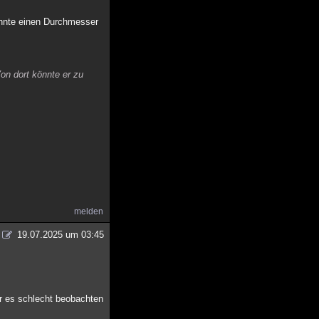
önnte einen Durchmesser
on dort könnte er zu
melden
19.07.2025 um 03:45
ir es schlecht beobachten