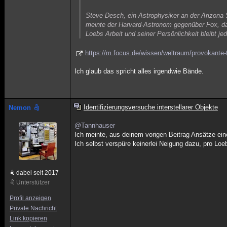
Steve Desch, ein Astrophysiker an der Arizona St
meinte der Harvard-Astronom gegenüber Fox, das
Loebs Arbeit und seiner Persönlichkeit bleibt je
https://m.focus.de/wissen/weltraum/provokante-
Ich glaub das spricht alles irgendwie Bände.
Identifizierungsversuche interstellarer Objekte
Nemon
@Tannhauser
Ich meinte, aus deinem vorigen Beitrag Ansätze ei
Ich selbst verspüre keinerlei Neigung dazu, pro Loe
dabei seit 2017
Unterstützer
Profil anzeigen
Private Nachricht
Link kopieren