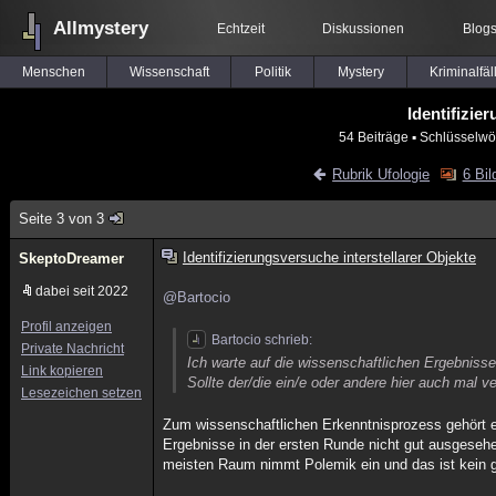
Allmystery
Echtzeit
Diskussionen
Blog
Menschen
Wissenschaft
Politik
Mystery
Kriminalfäl
Identifizie
54 Beiträge
▪ Schlüsselwör
Rubrik Ufologie
6 Bil
Seite 3 von 3
Identifizierungsversuche interstellarer Objekte
SkeptoDreamer
dabei seit 2022
@Bartocio
Profil anzeigen
Bartocio schrieb:
Private Nachricht
Ich warte auf die wissenschaftlichen Ergebnisse
Link kopieren
Sollte der/die ein/e oder andere hier auch mal 
Lesezeichen setzen
Zum wissenschaftlichen Erkenntnisprozess gehört 
Ergebnisse in der ersten Runde nicht gut ausgesehe
meisten Raum nimmt Polemik ein und das ist kein gu