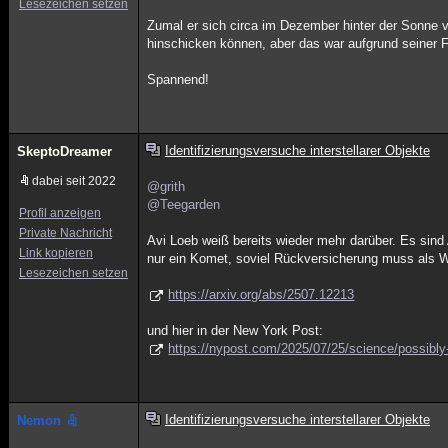
Lesezeichen setzen
Zumal er sich circa im Dezember hinter der Sonne 
hinschicken können, aber das war aufgrund seiner F
Spannend!
Identifizierungsversuche interstellarer Objekte
SkeptoDreamer
dabei seit 2022
@grith
@Teegarden
Profil anzeigen
Private Nachricht
Avi Loeb weiß bereits wieder mehr darüber. Es sind
Link kopieren
nur ein Komet, soviel Rückversicherung muss als Wi
Lesezeichen setzen
https://arxiv.org/abs/2507.12213
und hier in der New York Post:
https://nypost.com/2025/07/25/science/possibly-h
Identifizierungsversuche interstellarer Objekte
Nemon