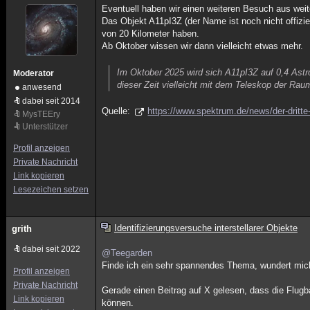
Eventuell haben wir einen weiteren Besuch aus weit
Das Objekt A11pI3Z (der Name ist noch nicht offiz
von 20 Kilometer haben.
Ab Oktober wissen wir dann vielleicht etwas mehr.
Im Oktober 2025 wird sich A11pI3Z auf 0,4 Astr
Moderator
dieser Zeit vielleicht mit dem Teleskop der Ra
anwesend
dabei seit 2014
Quelle:
https://www.spektrum.de/news/der-dritte
MysTEEry
Unterstützer
Profil anzeigen
Private Nachricht
Link kopieren
Lesezeichen setzen
Identifizierungsversuche interstellarer Objekte
grith
dabei seit 2022
@Teegarden
Finde ich ein sehr spannendes Thema, wundert mich 
Profil anzeigen
Private Nachricht
Gerade einen Beitrag auf X gelesen, dass die Flugb
Link kopieren
können.