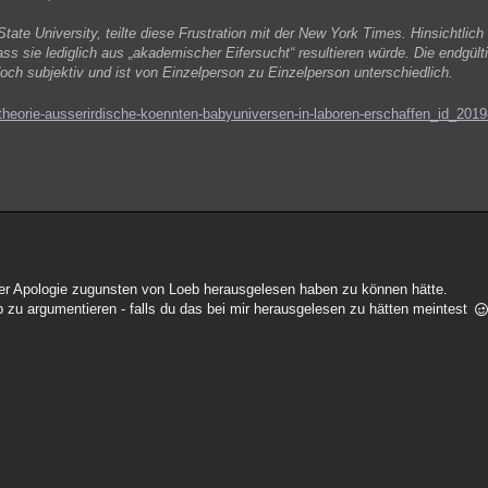
ate University, teilte diese Frustration mit der New York Times. Hinsichtlich 
s sie lediglich aus „akademischer Eifersucht“ resultieren würde. Die endgül
doch subjektiv und ist von Einzelperson zu Einzelperson unterschiedlich.
theorie-ausserirdische-koennten-babyuniversen-in-laboren-erschaffen_id_201
ner Apologie zugunsten von Loeb herausgelesen haben zu können hätte.
b zu argumentieren - falls du das bei mir herausgelesen zu hätten meintest