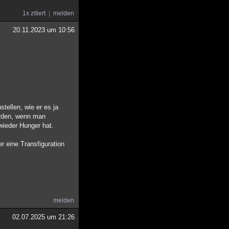
1x zitiert
melden
20.11.2023 um 10:56
ellen, wie er es ja
erden, wenn man
wieder Hunger hat.
r eine Transfiguration
melden
02.07.2025 um 21:26