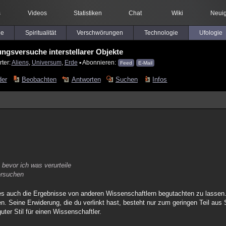
s
Videos
Statistiken
Chat
Wiki
Neuig
le
Spiritualität
Verschwörungen
Technologie
Ufologie
rungsversuche interstellarer Objekte
ter:
Aliens
,
Universum
,
Erde
▪ Abonnieren:
Feed
E-Mail
der
Beobachten
Antworten
Suchen
Infos
 bevor ich was verurteile
versuchen
es auch die Ergebnisse von anderen Wissenschaftlern begutachten zu lasse
n. Seine Erwiderung, die du verlinkt hast, besteht nur zum geringen Teil au
ter Stil für einen Wissenschaftler.