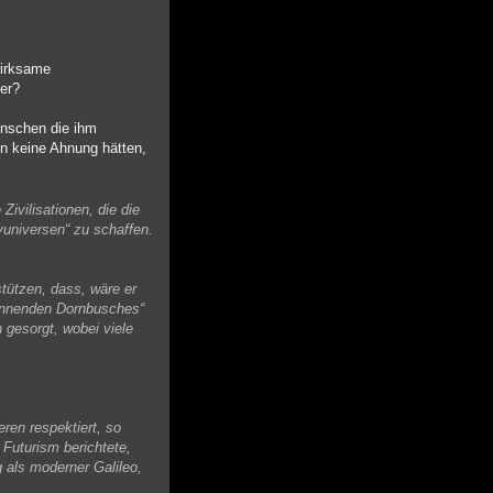
wirksame
der?
enschen die ihm
en keine Ahnung hätten,
Zivilisationen, die die
yuniversen“ zu schaffen.
tützen, dass, wäre er
rennenden Dornbusches“
 gesorgt, wobei viele
ren respektiert, so
 Futurism berichtete,
 als moderner Galileo,