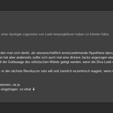
e einer Apologie zugunsten von Loeb herausgelesen haben zu können hätte.
 den man sich denkt, als wissenschaftlich ernstzunehmende Hypothese darzust
tan hat aber anderseits sollte sich auch mal eine dickere Jacke angezogen w
f die Goldwaage des stilistischen Mittels gelegt werden, wenn die Diva Loeb 
er der nächste Revoluzzer sein will und ziemlich exzentrisch reagiert, wenn e
betonen, na ja.
o eingetragen, so what 🤷