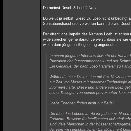
Du meinst Desch & Loeb? Na ja.
Du weißt ja selbst, wieso Du Loeb nicht unbedingt 
Sensationshascherei vorwerfen kann, die wie Desch 
Der öffentliche Impakt des Namens Loeb ist schon 
widersprechen gerne darauf verweist, dass sie wie 
wie in dem jüngsten Blogbeitrag angedeutet.
In einem jüngsten Interview äußerte der Harvard-
Prinzipien der Quantenmechanik und der Schwerk
Ein Gedanke, der nach Loeb Parallelen zu Fähigk
Während seiner Diskussion mit Fox News unterst
zur Zeit von Moses mit moderner Technologie a
informiert hätte. Diese und andere von Loeb ge
seiner Kollegen von seinen provokanten Thesen ir
Loebs Theorien finden nicht nur Beifall
Die Idee des Lebens im All ist jedoch nicht ne
Futurism. Beweise für intelligentes außerirdisc
sind viele Menschen in der Wissenschaftsgemei
der vom wissenschaftlichen Establishment bestr