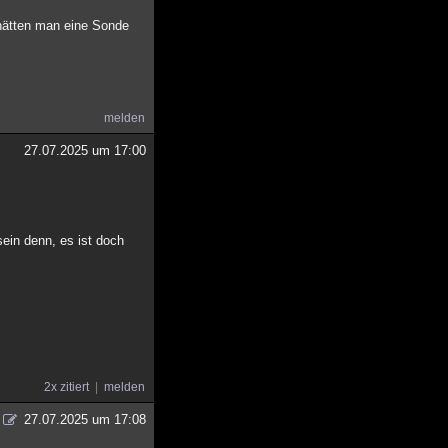
 hätten man eine Sonde
melden
27.07.2025 um 17:00
sein denn, es ist doch
2x zitiert
melden
27.07.2025 um 17:08