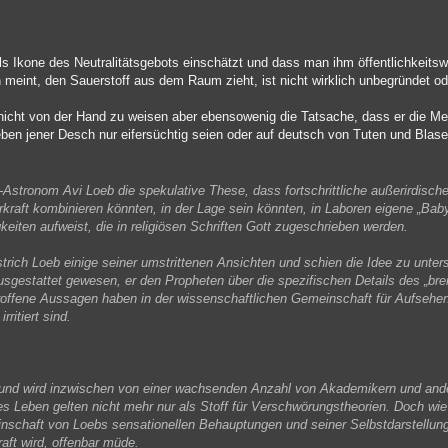
als Ikone des Neutralitätsgebots einschätzt und dass man ihm öffentlichkeits
meint, den Sauerstoff aus dem Raum zieht, ist nicht wirklich unbegründet o
nicht von der Hand zu weisen aber ebensowenig die Tatsache, dass er die M
eben jener Desch nur eifersüchtig seien oder auf deutsch von Tuten und Blas
Astronom Avi Loeb die spekulative These, dass fortschrittliche außerirdische 
raft kombinieren könnten, in der Lage sein könnten, in Laboren eigene „Bab
eiten aufweist, die in religiösen Schriften Gott zugeschrieben werden.
rich Loeb einige seiner umstrittenen Ansichten und schien die Idee zu unters
usgestattet gewesen, er den Propheten über die spezifischen Details des „b
troffene Aussagen haben in der wissenschaftlichen Gemeinschaft für Aufsehen
ritiert sind.
u und wird inzwischen von einer wachsenden Anzahl von Akademikern und ande
hes Leben gelten nicht mehr nur als Stoff für Verschwörungstheorien. Doch wie
nschaft von Loebs sensationellen Behauptungen und seiner Selbstdarstellung
aft wird, offenbar müde.