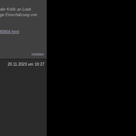
der Kritik an Loeb
tige Einschätzung von
980904.html
melden
20.11.2023 um 10:27