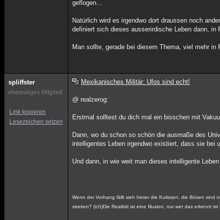
geflogen...
Natürlich wird es irgendwo dort draussen noch ander
definiert sich dieses ausserirdische Leben dann, i
Man sollte, gerade bei diesem Thema, viel mehr in F
Mexikanisches Militär: Ufos sind echt!
spliffster
ehemaliges Mitglied
@ realzerog:
Link kopieren
Erstmal solltest du dich mal ein bisschen mit Vaku
Lesezeichen setzen
Dann, wo du schon so schön die ausmaße des Univer
intelligentes Leben irgendwo existiert, dass sie bei
Und dann, in wie weit man dieses intelligente Lebe
Wenn der Vorhang fällt sieh hinter die Kulissen, die Bösen sind
streiten? (ich)Die Realität ist eine Illusion, nur wer das erkennt ist w