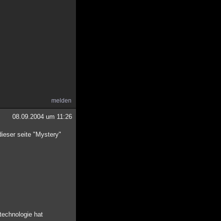
melden
08.09.2004 um 11:26
dieser seite "Mystery"
technologie hat