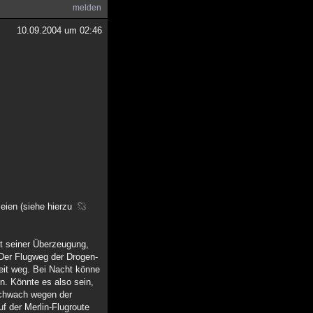
melden
10.09.2004 um 02:46
eien (siehe hierzu
it seiner Überzeugung,
 Der Flugweg der Drogen-
eit weg. Bei Nacht könne
n. Könnte es also sein,
schwach wegen der
f der Merlin-Flugroute