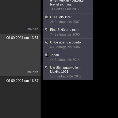
einen Vulkan - Unwetter
breitet sich aus
11 Beiträge bis 2012
UFO Foto 1997
25 Beiträge bis 2007
melden
Eine Erklärung mehr
74 Beiträge bis 2005
06.09.2004 um 13:51
UFOs über Escobedo
43 Beiträge bis 2006
Japan
44 Beiträge bis 2014
Ufo-Sichtungswelle in
Mexiko 1991
melden
170 Beiträge bis 2012
06.09.2004 um 16:57