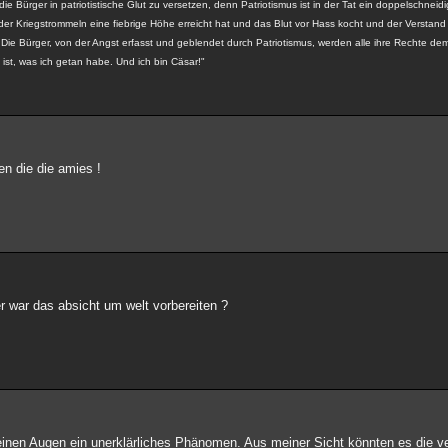
ie Bürger in patriotistische Glut zu versetzen, denn Patriotismus ist in der Tat ein doppelschnei
 Kriegstrommeln eine fiebrige Höhe erreicht hat und das Blut vor Hass kocht und der Verstand 
. Die Bürger, von der Angst erfasst und geblendet durch Patriotismus, werden alle ihre Rechte d
ist, was ich getan habe. Und ich bin Cäsar!"
gen die die amies !
r war das absicht um welt vorbereiten ?
meinen Augen ein unerklärliches Phänomen. Aus meiner Sicht könnten es die 