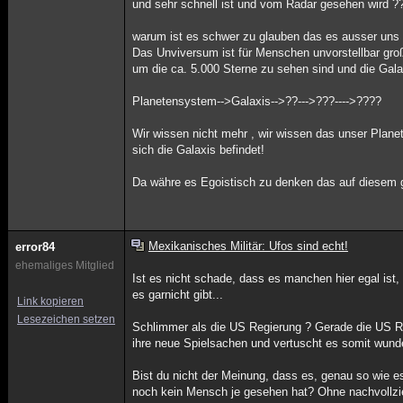
und sehr schnell ist und vom Radar gesehen wird ?
warum ist es schwer zu glauben das es ausser uns L
Das Unviversum ist für Menschen unvorstellbar gr
um die ca. 5.000 Sterne zu sehen sind und die Gal
Planetensystem-->Galaxis-->??--->???---->????
Wir wissen nicht mehr , wir wissen das unser Planet
sich die Galaxis befindet!
Da währe es Egoistisch zu denken das auf diesem g
Mexikanisches Militär: Ufos sind echt!
error84
ehemaliges Mitglied
Ist es nicht schade, dass es manchen hier egal ist,
es garnicht gibt...
Link kopieren
Lesezeichen setzen
Schlimmer als die US Regierung ? Gerade die US Re
ihre neue Spielsachen und vertuscht es somit wund
Bist du nicht der Meinung, dass es, genau so wie e
noch kein Mensch je gesehen hat? Ohne nachvollzi