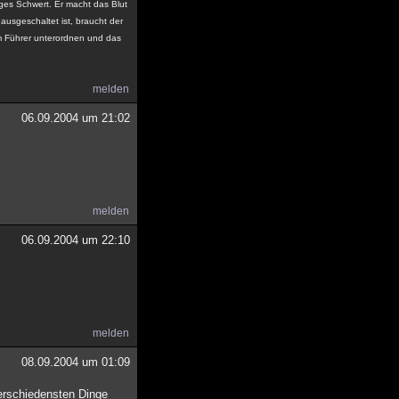
diges Schwert. Er macht das Blut
ausgeschaltet ist, braucht der
em Führer unterordnen und das
melden
06.09.2004 um 21:02
melden
06.09.2004 um 22:10
melden
08.09.2004 um 01:09
verschiedensten Dinge