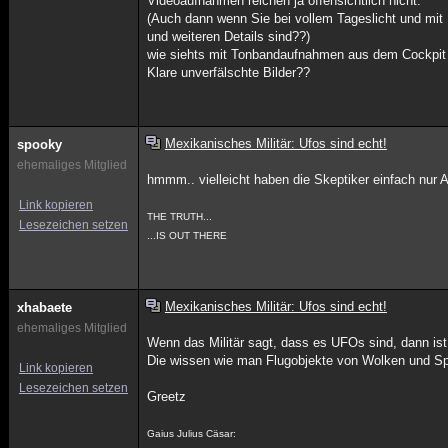
Videoaufnahmen reichen ja offensichtlich nicht.
(Auch dann wenn Sie bei vollem Tageslicht und mi
und weiteren Details sind??)
wie siehts mit Tonbandaufnahmen aus dem Cockpit
Klare unverfälschte Bilder??
Mexikanisches Militär: Ufos sind echt!
spooky
ehemaliges Mitglied
hmmm.. vielleicht haben die Skeptiker einfach nur 
Link kopieren
THE TRUTH...
Lesezeichen setzen
...IS OUT THERE
Mexikanisches Militär: Ufos sind echt!
xhabaete
ehemaliges Mitglied
Wenn das Militär sagt, dass es UFOs sind, dann ist
Die wissen wie man Flugobjekte von Wolken und Spi
Link kopieren
Lesezeichen setzen
Greetz
Gaius Julius Cäsar: