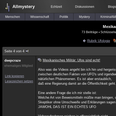
Allmystery
Echtzeit
Diskussionen
Blogs
Menschen
Wissenschaft
Politik
Mystery
Kriminalfäl
Mexikan
73 Beiträge
▪ Schlüsselw
Rubrik Ufologie
Seite 4 von 4
Mexikanisches Militär: Ufos sind echt!
deepcraze
ehemaliges Mitglied
Also was die Videos angeht bin ich hin und hergeri
zwischen deutlichen Fakten von UFO's und irgendw
Link kopieren
nätürlichen Phänomenen. Es ist aber erstaublich,
Lesezeichen setzen
daß eine Regierung damit an die Öffentlichkeit geht
Eine andere Frage die ich mir stelle ist:
Welche Art von Beweismitteln müßte man bringen, d
Skeptiker ohne Umschweife und Erklärungen sagen
JAWOHL DAS IST EIN ECHTES UFO