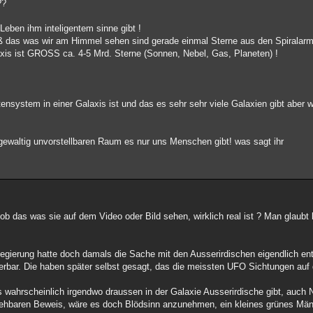
??
eben ihm inteligentem sinne gibt !
oß das was wir am Himmel sehen sind gerade einmal Sterne aus den Spiralar
axis ist GROSS ca. 4-5 Mrd. Sterne (Sonnen, Nebel, Gas, Planeten) !
ensystem in einer Galaxis ist und das es sehr sehr viele Galaxien gibt aber w
ewaltig unvorstellbaren Raum es nur uns Menschen gibt! was sagt ihr
 ob das was sie auf dem Video oder Bild sehen, wirklich real ist ? Man glaubt
gierung hatte doch damals die Sache mit den Ausserirdischen eigendlich ent
erbar. Die haben später selbst gesagt, das die meissten UFO Sichtungen auf 
s wahrscheinlich irgendwo draussen in der Galaxie Ausserirdische gibt, auch 
ehbaren Beweis, wäre es doch Blödsinn anzunehmen, ein kleines grünes Mä