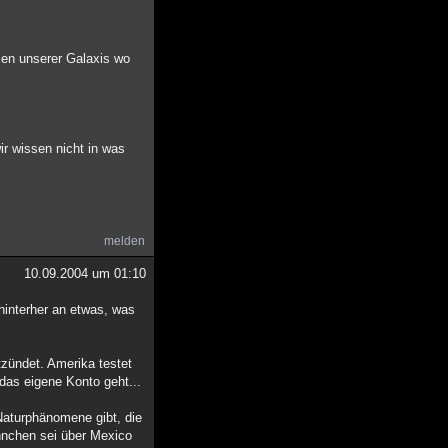
men unserer Galaxis wo
ir wissen nicht in was
melden
10.09.2004 um 01:10
 hinterher an etwas, was
zündet. Amerika testet
das eigene Konto geht...
Naturphänomene gibt, die
nnchen sei über Mexico