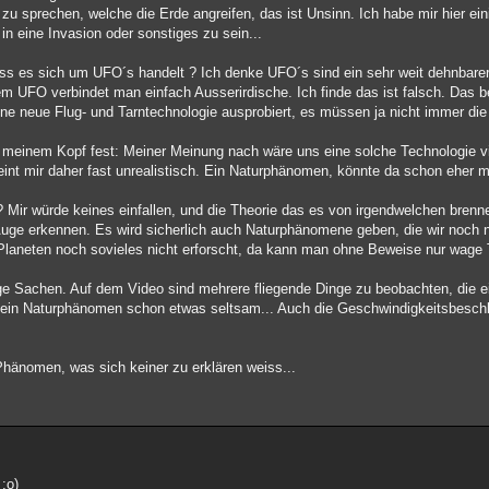
 zu sprechen, welche die Erde angreifen, das ist Unsinn. Ich habe mir hier ein
in eine Invasion oder sonstiges zu sein...
ass es sich um UFO´s handelt ? Ich denke UFO´s sind ein sehr weit dehnbarer 
em UFO verbindet man einfach Ausserirdische. Ich finde das ist falsch. Das be
 eine neue Flug- und Tarntechnologie ausprobiert, es müssen ja nicht immer di
n meinem Kopf fest: Meiner Meinung nach wäre uns eine solche Technologie vi
eint mir daher fast unrealistisch. Ein Naturphänomen, könnte da schon eher mö
Mir würde keines einfallen, und die Theorie das es von irgendwelchen bren
ge erkennen. Es wird sicherlich auch Naturphänomene geben, die wir noch n
laneten noch sovieles nicht erforscht, da kann man ohne Beweise nur wage T
e Sachen. Auf dem Video sind mehrere fliegende Dinge zu beobachten, die e
für ein Naturphänomen schon etwas seltsam... Auch die Geschwindigkeitsbesc
 Phänomen, was sich keiner zu erklären weiss...
 ;o)