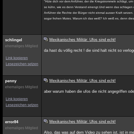
"Hüte dich vor dem Anführer, der die Kriegstrommeln schlägt, um d
so kühn, wie es denn Verstand einengt.Und wenn das schlagen der
Anführer die Rechte der Bürger nicht einmal ausser Kraft setzen
sogar frohen Mutes. Warum ich das weiß? Ich weiß es, denn dies 
Mexikanisches Militär: Ufos sind echt!
schlingel
ehemaliges Mitglied
da hast du völlig recht ! die sind halt nicht so verlo
Link kopieren
Lesezeichen setzen
Mexikanisches Militär: Ufos sind echt!
penny
ehemaliges Mitglied
aber warum haben die ufos die nicht angegriffen ode
Link kopieren
Lesezeichen setzen
Mexikanisches Militär: Ufos sind echt!
error84
ehemaliges Mitglied
Also, das was auf dem Video zu sehen ist, ist in 