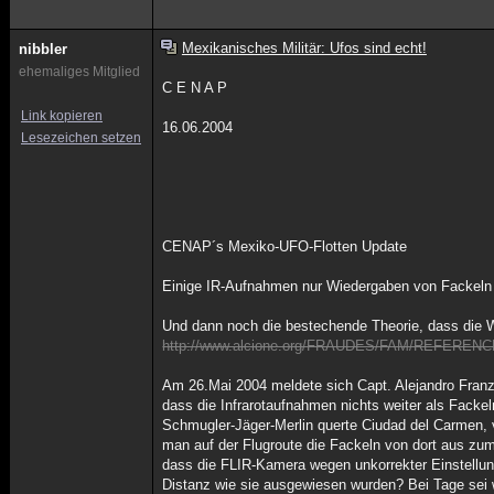
Mexikanisches Militär: Ufos sind echt!
nibbler
ehemaliges Mitglied
C E N A P
Link kopieren
16.06.2004
Lesezeichen setzen
CENAP´s Mexiko-UFO-Flotten Update
Einige IR-Aufnahmen nur Wiedergaben von Fackeln e
Und dann noch die bestechende Theorie, dass die W
http://www.alcione.org/FRAUDES/FAM/REFERENC
Am 26.Mai 2004 meldete sich Capt. Alejandro Franz
dass die Infrarotaufnahmen nichts weiter als Facke
Schmugler-Jäger-Merlin querte Ciudad del Carmen, 
man auf der Flugroute die Fackeln von dort aus zu
dass die FLIR-Kamera wegen unkorrekter Einstellu
Distanz wie sie ausgewiesen wurden? Bei Tage sei w