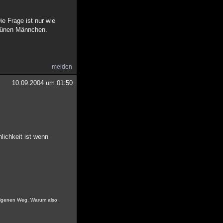
ie Frage ist nur wie
grünen Männchen.
melden
10.09.2004 um 01:50
lichkeit ist wenn
n eigenen Weg. Warum also