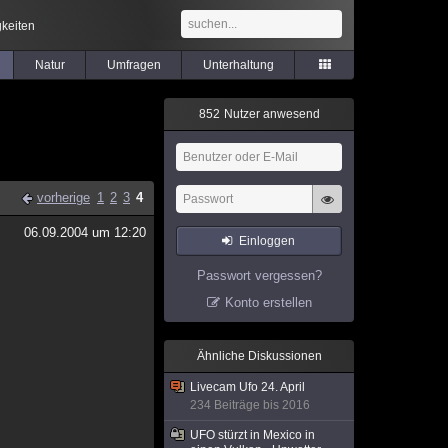
keiten
Natur
Umfragen
Unterhaltung
8
5
2
Nutzer anwesend
vorherige
1
2
3
4
06.09.2004 um 12:20
Einloggen
Passwort vergessen?
Konto erstellen
Ähnliche Diskussionen
Livecam Ufo 24. April
234 Beiträge bis 2016
UFO stürzt in Mexico in