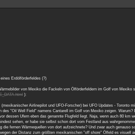
ines Erdölförderfeldes (?)
ärmebilder von Mexiko die Fackeln von Ölförderfeldern im Golf von Mexiko s
E_DATA.html
):
 (mexikanischer Airlinepilot und UFO-Forscher) bei UFO Updates - Toronto m
ln des "Oil Well Field" namens Cantarell im Golf von Mexiko zeigen. Warum?
vor dessen Ufern eben das genannte Flugfeld liegt. Naja, wenn auch 80 km w
mindest sehen, er habe sie selbst schon dort vom Festland aus wahrgenomme
ng die fernen Wärmequellen von dort aufzeichnete? Und zwar auch genauso 
egen der Distanz zum größten mexikanischen "off shore" Ölfeld es visuell au