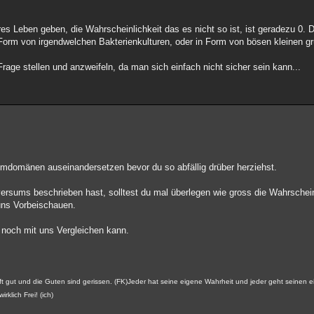
es Leben geben, die Wahrscheinlichkeit das es nicht so ist, ist geradezu 0. D
n Form von irgendwelchen Bakterienkulturen, oder in Form von bösen kleinen 
rage stellen und anzweifeln, da man sich einfach nicht sicher sein kann...
umdomänen auseinandersetzen bevor du so abfällig drüber herziehst.
sums beschrieben hast, solltest du mal überlegen wie gross die Wahrschein
 uns Vorbeischauen.
n noch mit uns Vergleichen kann.
 oft gut und die Guten sind gerissen. (FK)Jeder hat seine eigene Wahrheit und jeder geht seine
irklich Frei! (ich)