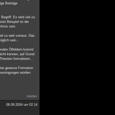
ige Beiträge
Begriff. Es wird viel zu
ste Beispiel ist die
e Amis sein.
el zu weit vorraus. Das
glich sein...
nenden Ölfeldern kommt
icht kennen, auf Grund
heorien formulieren...
ine gewisse Formation
hleuningungen würden
melden
08.09.2004 um 02:14