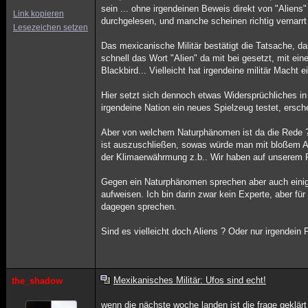
sein ... ohne irgendeinen Beweis direkt von "Aliens"
Link kopieren
durchgelesen, und manche scheinen richtig vernarrt 
Lesezeichen setzen
Das mexicanische Militär bestätigt die Tatsache, d
schnell das Wort "Alien" da mit bei gesetzt, mit ein
Blackbird... Vielleicht hat irgendeine militär Macht
Hier setzt sich dennoch etwas Widersprüchliches i
irgendeine Nation ein neues Spielzeug testet, ersch
Aber von welchem Naturphänomen ist da die Rede ? 
ist auszuschließen, sowas würde man mit bloßem Au
der Klimaerwährmung z.b.. Wir haben auf unserem P
Gegen ein Naturphänomen sprechen aber auch einig
aufweisen. Ich bin darin zwar kein Experte, aber 
dagegen sprechen.
Sind es vielleicht doch Aliens ? Oder nur irgendein
Mexikanisches Militär: Ufos sind echt!
the_shadow
wenn die nächste woche landen ist die frage geklärt