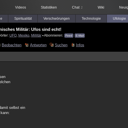
Videos
Statistiken
Chat
Wiki
Neuig
2
le
Spiritualität
Verschwörungen
Technologie
Ufologie
isches Militär: Ufos sind echt!
örter:
UFO
,
Mexiko
,
Millitär
▪ Abonnieren:
Feed
E-Mail
Beobachten
Antworten
Suchen
Infos
ssen
elchen
.
amit selbst ein
 kann: