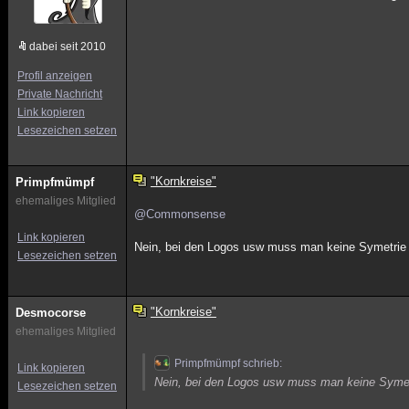
dabei seit 2010
Profil anzeigen
Private Nachricht
Link kopieren
Lesezeichen setzen
"Kornkreise"
Primpfmümpf
ehemaliges Mitglied
@Commonsense
Link kopieren
Nein, bei den Logos usw muss man keine Symetrie 
Lesezeichen setzen
"Kornkreise"
Desmocorse
ehemaliges Mitglied
Primpfmümpf schrieb:
Link kopieren
Nein, bei den Logos usw muss man keine Symet
Lesezeichen setzen