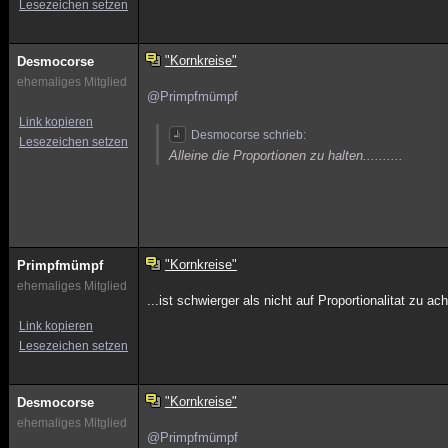
Lesezeichen setzen
"Kornkreise"
Desmocorse
ehemaliges Mitglied
@Primpfmümpf
Link kopieren
Desmocorse schrieb:
Lesezeichen setzen
Alleine die Proportionen zu halten..........
"Kornkreise"
Primpfmümpf
ehemaliges Mitglied
...ist schwierger als nicht auf Proportionalitat zu ach
Link kopieren
Lesezeichen setzen
"Kornkreise"
Desmocorse
ehemaliges Mitglied
@Primpfmümpf