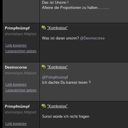
Das ist Unsinn !
Alleine die Proportionen zu halten..........
"Kornkreise"
Primpfmümpf
ehemaliges Mitglied
Was ist daran unsinn?
@Desmocorse
Link kopieren
Lesezeichen setzen
"Kornkreise"
Desmocorse
ehemaliges Mitglied
@Primpfmümpf
Ich dachte Du kannst lesen ?
Link kopieren
Lesezeichen setzen
"Kornkreise"
Primpfmümpf
ehemaliges Mitglied
Sonst würde ich nicht fragen
Link kopieren