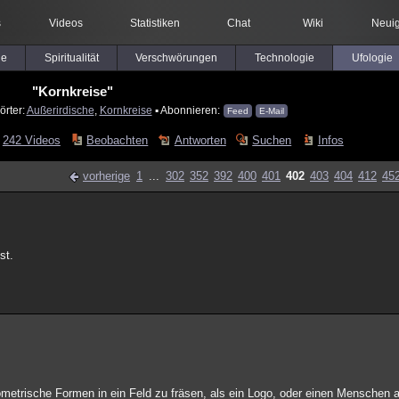
s
Videos
Statistiken
Chat
Wiki
Neuig
le
Spiritualität
Verschwörungen
Technologie
Ufologie
"Kornkreise"
örter:
Außerirdische
,
Kornkreise
▪ Abonnieren:
Feed
E-Mail
242 Videos
Beobachten
Antworten
Suchen
Infos
vorherige
1
...
302
352
392
400
401
402
403
404
412
45
st.
 geometrische Formen in ein Feld zu fräsen, als ein Logo, oder einen Menschen 