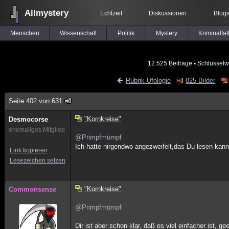
Allmystery
Echtzeit
Diskussionen
Blog
Menschen
Wissenschaft
Politik
Mystery
Kriminalfäl
12.525 Beiträge
▪ Schlüsselw
Rubrik Ufologie
825 Bilder
Seite 402 von 631
"Kornkreise"
Desmocorse
ehemaliges Mitglied
@Primpfmümpf
Ich hatte nirgendwo angezweifelt,das Du lesen kann
Link kopieren
Lesezeichen setzen
"Kornkreise"
Commonsense
@Primpfmümpf
Dir ist aber schon klar, daß es viel einfacher ist,