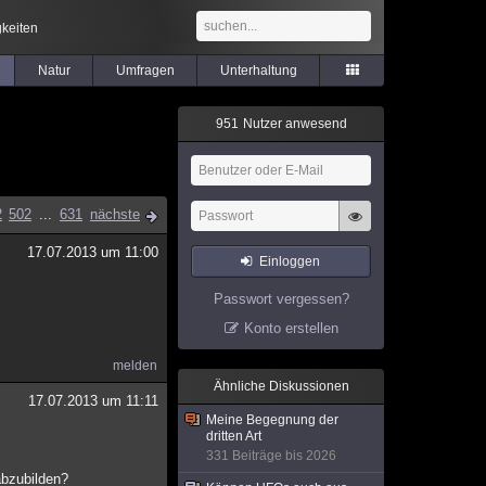
keiten
Natur
Umfragen
Unterhaltung
9
5
1
Nutzer anwesend
2
502
...
631
nächste
17.07.2013 um 11:00
Einloggen
Passwort vergessen?
Konto erstellen
melden
Ähnliche Diskussionen
17.07.2013 um 11:11
Meine Begegnung der
dritten Art
331 Beiträge bis 2026
abzubilden?