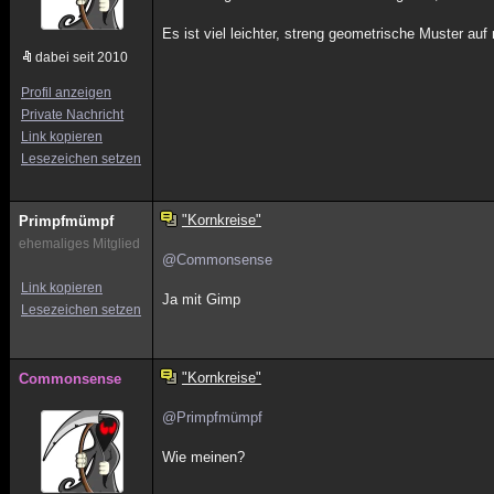
Es ist viel leichter, streng geometrische Muster a
dabei seit 2010
Profil anzeigen
Private Nachricht
Link kopieren
Lesezeichen setzen
"Kornkreise"
Primpfmümpf
ehemaliges Mitglied
@Commonsense
Link kopieren
Ja mit Gimp
Lesezeichen setzen
"Kornkreise"
Commonsense
@Primpfmümpf
Wie meinen?