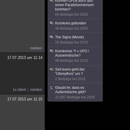
Können UFOs auch aus
einen Paralleluniversum
kommen?
66 Beiträge bis 2026
Kornkreis gefunden
48 Beiträge bis 2005
The Signs (Movie)
28 Beiträge bis 2010
melden
Kornkreise ?! « UFO /
Ausserirdische?
17.07.2013 um 11:14
98 Beiträge bis 2010
Seit wann geht der
"Ufomythos" um ?
2 Beiträge bis 2011
Glaubt ihr, dass es
1x zitiert
melden
Außerirdische gibt?
22.997 Beiträge bis 2026
17.07.2013 um 11:15