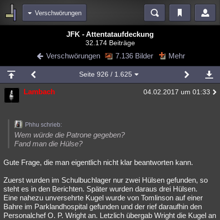
Verschwörungen
Bereiche
JFK - Attentataufdeckung
32.174 Beiträge
Echtzeit
Diskussionen
Blogs
Videos
Statistiken
Verschwörungen
7.136 Bilder
Mehr
Chat
Wiki
Neuigkeiten
Seite
926
/ 1.625
meine Rubriken
Lambach
04.02.2017 um 01:33
Menschen
Wissenschaft
Politik
Mystery
Kriminalfälle
Spiritualität
Verschwörungen
Technologie
Ufologie
Phhu schrieb:
Natur
Umfragen
Unterhaltung
Wem würde die Patrone gegeben?
Fand man die Hülse?
weitere Rubriken
Gute Frage, die man eigentlich nicht klar beantworten kann.
Philosophie
Träume
Orte
Esoterik
Literatur
Zuerst wurden im Schulbuchlager nur zwei Hülsen gefunden, so
Astronomie
Helpdesk
Gruppen
Gaming
Filme
steht es in den Berichten. Später wurden daraus drei Hülsen.
Eine nahezu unversehrte Kugel wurde von Tomlinson auf einer
Musik
Clash
Verbesserungen
Allmystery
English
Bahre im Parklandhospital gefunden und der rief daraufhin den
Personalchef O. P. Wright an. Letzlich übergab Wright die Kugel an
Übersichten