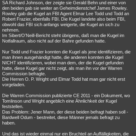
SA Richard Johnson, der zeigte sie Gerald Behn und einer von
Besucht
Teilgenommen
Alle
Neue
Geschlossen
den beiden gab sie weiter an Geheimdienstchef James Rowley.
Rowley gab die Kugel an FBI Agent Elmar Lee Todd und Todd an
Lesenswert
Schlüsselwörter
Robert Frazier, ebenfalls FBI. Die Kugel landete also beim FBI,
obwohl das FBI sich anfangs weigerte, die Kugel an sich zu
nehmen.
Im Sibert/O'Neill-Bericht steht übrigens, daß man die Kugel im
Notfallraum, also nicht auf der Bahre gefunden hatte.
Nur Todd und Frazier konnten die Kugel als jene identifizieren, die
man ihnen ausgehändigt hatte, die anderen konnten die Kugel
NICHT identifizieren, wobei man dem, der die Kugel gefunden
hatte, diese Kugel gar nicht zeigt, als man ihn vor der Warren
Commission befragte.
Die Herren O. P. Wright und Elmar Todd hat man gar nicht erst
vorgeladen.
Die Warren Commission publizierte CE 2011 - ein Dokument, wo
Tomlinson und Wright angeblich eine Ähnlichkeit der Kugel
feststellen.
Das Problem: Jener Mann, der diese beiden befragt haben soll -
Bardwell Odum - bestreitet, diese Männer jemals befragt zu
haben.
Und das ist wieder einmal nur ein Bruchteil an Auffälligkeiten, die