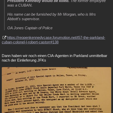
President Kennedy would be killed.
The former employee
was a CUBAN.
His name can be furnished by Mr Morgan, who is Mrs
Abbott's supervisor.
OA Jones Captain of Police
https://reopenkennedycase.forumotion.net/t57-the-parkland-
cuban-colonel-l-robert-castorr#138
Dann haben wir noch einen CIA-Agenten in Parkland unmittelbar
nach der Einlieferung JFKs