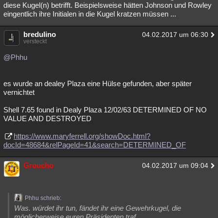
diese Kugel(n) betrifft. Beispielsweise hätten Johnson und Rowley
eingentlich ihre Initialen in die Kugel kratzen müssen ...
bredulino
04.02.2017 um 06:30
versteckt
@Phhu
es wurde an dealey Plaza eine Hülse gefunden, aber später
vernichtet
Shell 7.65 found in Dealy Plaza 12/02/63 DETERMINED OF NO
VALUE AND DESTROYED
https://www.maryferrell.org/showDoc.html?
docId=48684&relPageId=41&search=DETERMINED_OF
Groucho
04.02.2017 um 09:04
Phhu schrieb:
Was. würdet ihr tun, fändet ihr eine Gewehrkugel, die
möglicherweise euren Präsidenten traf.