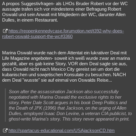
A propos Suggestivfragen- als LHOs Bruder Robert vor der WC
aussagte trafen sich vor mindestens einer Befragung Robert
Oswald und sein Anwalt mit Mitgliedern der WC, darunter Allen
Dulles, in einem Restaurant.
https://reopenkennedycase.forumotion.net/t392-why-does-
robert-oswald-support-the-wc#3360
Marina Oswald wurde nach dem Attentat ein lukrativer Deal mit
Life Magazine angeboten- soweit ich weiß wurde zwar an marina
gezahlt, aber es gab keine Story. VOR dem Deal sagte sie aus,
dass Oswald nicht nach Mexico City gereist sei um dort die
kubanischen und sowjetischen Konsulate zu besuchen. NACH
dem Deal "wusste" sie auf einmal von Oswalds Reise...
Soon after the assassination Jackson also successfully
negotiated with Marina Oswald the exclusive rights to her
story. Peter Dale Scott argues in his book Deep Politics and
the Death of JFK (1996) that Jackson, on the urging of Allen
Dulles, employed Isaac Don Levine, a veteran CIA publicist, to
ghost-write Marina's story. This story never appeared in print.
http://spartacus-educational.com/USAjacksonCD.htm