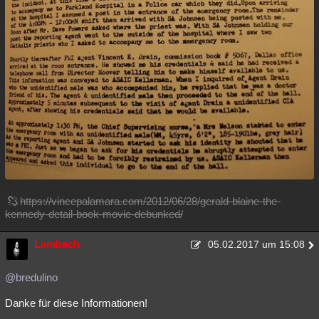
https://vincepalamara.com/2012/06/28/gerald-blaine-the-
kennedy-detail-book-movie-debunked/
Lambach
05.02.2017 um 15:08
@bredulino
Danke für diese Informationen!