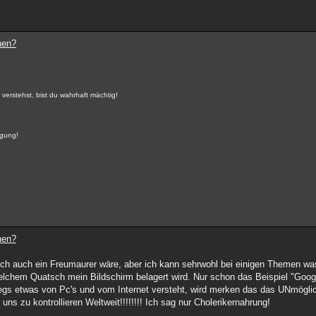
nen?
rstehst, bist du wahrhaft mächtig!
igung!
nen?
 ich auch ein Freumaurer wäre, aber ich kann sehrwohl bei einigen Themen wa
em Quatsch mein Bildschirm belagert wird. Nur schon das Beispiel "Google 
egs etwas von Pc's und vom Internet versteht, wird merken das das UNmöglic
ns zu kontrollieren Weltweit!!!!!!!! Ich sag nur Cholerikernahrung!