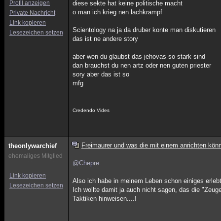
Profil anzeigen
diese sekte hat keine politische macht
o man ich krieg nen lachkrampf
Private Nachricht
Link kopieren
Scientology na ja da druber konte man diskutieren
Lesezeichen setzen
das ist ne andere story
aber wen du glaubst das jehovas so stark sind
dan brauchst du nen artz oder nen guten priester
sory aber das ist so
mfg
Credendo Vides
Freimaurer und was die mit einem anrichten kön
theonlywarchief
ehemaliges Mitglied
@Chepre
Link kopieren
Also ich habe in meinem Leben schon einiges erlebt
Lesezeichen setzen
Ich wollte damit ja auch nicht sagen, das die "Zeu
Taktiken hinweisen....!