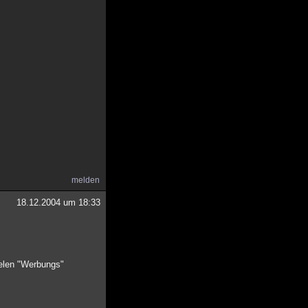
melden
18.12.2004 um 18:33
nelen "Werbungs"