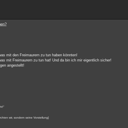
nen?
was mit den Freimaurern zu tun haben könnten!
was mit Freimaurern zu tun hat! Und da bin ich mir eigentlich sicher!
gen angestellt!
ht!"
rchten wir, sondern seine Vorstellung]