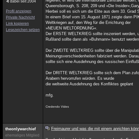
regieren; er wird die internationale Zentrale werden
dabei seit 2004
Queensborough, S. 208, 209 und »Die Insider«,Gary
Profil anzeigen
Hierbei soll es sich um die Elite aus dem 33. Grad 
In einem Brief vom 15. August 1871 zeigte dann PIK
Private Nachricht
Weltkriegen auf, den Weg für die Errichtung der
Link kopieren
»NEUEN WELTORDNUNG«.
Lesezeichen setzen
Der ERSTE WELTKRIEG sollte inszeniert werden, um 
Rußland sollte dann als »Buhmann« benutzt werden, 
Der ZWEITE WELTKRIEG sollte über die Manipulatio
Meinungsverschiedenheiten fabriziert werden. Dara
sollte sich eine Ausdehnung des russischen Einfluß
Der DRITTE WELTKRIEG sollte sich dem Plan zufolg
Arabern hervorrufen würden. Es wurde
die weltweite Ausdehnung des Konfliktes geplant
mfg.
Credendo Vides
Freimaurer und was die mit einem anrichten kön
theonlywarchief
ehemaliges Mitglied