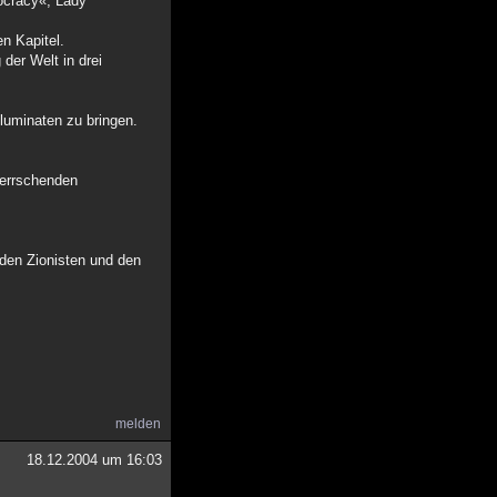
eocracy«, Lady
n Kapitel.
der Welt in drei
luminaten zu bringen.
herrschenden
den Zionisten und den
melden
18.12.2004 um 16:03