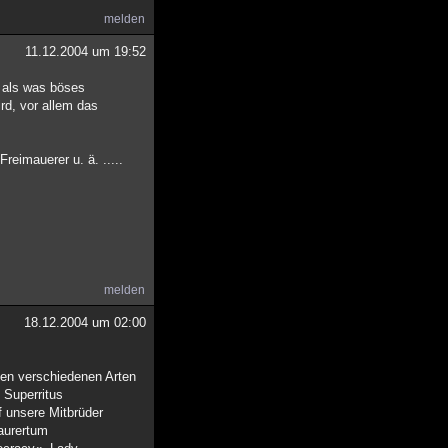
melden
11.12.2004 um 19:52
r als was böses
ird, vor allem das
reimauerer u. ä. .....
melden
18.12.2004 um 02:00
den verschiedenen Arten
 Superritus
f unsere Mitbrüder
aurertum