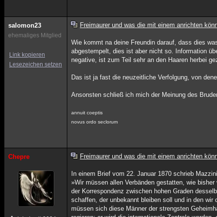
Freimaurer und was die mit einem anrichten kön
salomon23
ehemaliges Mitglied
Wie kommt na deine Freundin darauf, dass dies was
abgestempelt, dies ist aber nicht so. Information üb
Link kopieren
negative, ist zum Teil sehr an den Haaren herbei g
Lesezeichen setzen
Das ist ja fast die neuzeitliche Verfolgung, von dene
Ansonsten schließ ich mich der Meinung des Bruders
annuit coeptis
novus ordo seclorum
Freimaurer und was die mit einem anrichten kön
Chepre
In einem Brief vom 22. Januar 1870 schrieb Mazzini
»Wir müssen allen Verbänden gestatten, wie bisher 
der Korrespondenz zwischen hohen Graden desselben
schaffen, der unbekannt bleiben soll und in den wi
müssen sich diese Männer der strengsten Geheimha