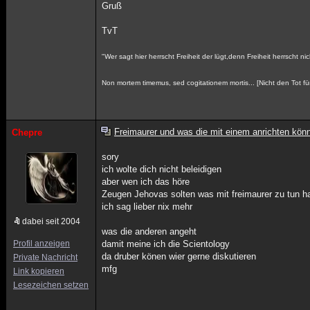
Gruß
TvT
"Wer sagt hier herrscht Freiheit der lügt,denn Freiheit herrscht nic
Non mortem timemus, sed cogitationem mortis... [Nicht den Tot fü
Freimaurer und was die mit einem anrichten kön
Chepre
sory
ich wolte dich nicht beleidigen
aber wen ich das höre
Zeugen Jehovas solten was mit freimaurer zu tun h
ich sag lieber nix mehr
dabei seit 2004
was die anderen angeht
Profil anzeigen
damit meine ich die Scientology
da druber könen wier gerne diskutieren
Private Nachricht
mfg
Link kopieren
Lesezeichen setzen