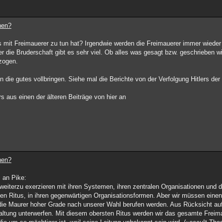
nen?
 mit Freimauerer zu tun hat? Irgendwie werden die Freimauerer immer wiede
er die Bruderschaft gibt es sehr viel. Ob alles was gesagt bzw. geschrieben w
ezogen.
n die gutes vollbringen. Siehe mal die Berichte von der Verfolgung Hitlers der F
 aus einen der älteren Beiträge von hier an
nen?
 an Pike:
weiterzu exerzieren mit ihren Systemen, ihren zentralen Organisationen und 
 Ritus, in ihren gegenwärtigen Organisationsformen. Aber wir müssen einen
r die Maurer hoher Grade nach unserer Wahl berufen werden. Aus Rücksicht au
ltung unterwerfen. Mit diesem obersten Ritus werden wir das gesamte Freim