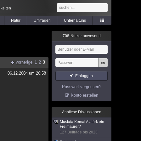
keiten
Natur
Umfragen
Unterhaltung
7
0
8
Nutzer anwesend
vorherige
1
2
3
06.12.2004 um 20:58
Einloggen
Passwort vergessen?
Konto erstellen
Ähnliche Diskussionen
Mustafa Kemal Atatürk ein
Freimaurer?
127 Beiträge bis 2023