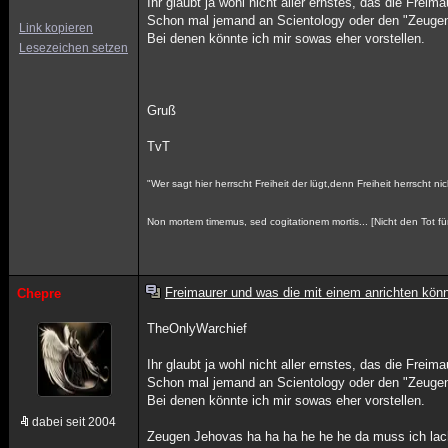
Ihr glaubt ja wohl nicht aller ernstes, das die Frei
Schon mal jemand an Scientology oder den "Zeuge
Link kopieren
Bei denen könnte ich mir sowas eher vorstellen.
Lesezeichen setzen
Gruß
TvT
"Wer sagt hier herrscht Freiheit der lügt,denn Freiheit herrscht nic
Non mortem timemus, sed cogitationem mortis... [Nicht den Tot fü
Freimaurer und was die mit einem anrichten kön
Chepre
TheOnlyWarchief
Ihr glaubt ja wohl nicht aller ernstes, das die Frei
Schon mal jemand an Scientology oder den "Zeuge
Bei denen könnte ich mir sowas eher vorstellen.
dabei seit 2004
Zeugen Jehovas ha ha ha he he he da muss ich la