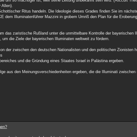
, die um so mächtiger ist, weil seine Leitung unbekannt sein wird. (»occuIt Th
 Allen).
Schottischer Ritus handeln. Die Ideologie dieses Grades finden Sie im nächste
E dem Illuminatenführer Mazzini in grobem Umriß den Plan für die Eroberung 
das zaristische Rußland unter die unmittelbare Kontrolle der bayerischen Il
um die Ziele der bayerischen Illuminaten weltweit zu fördern.
n der zwischen den deutschen Nationalisten und den politischen Zionisten 
us
bereiches und die Gründung eines Staates Israel in Palästina ergeben.
e aus den Meinungsverschiedenheiten ergeben, die die Illuminati zwischen 
nen?