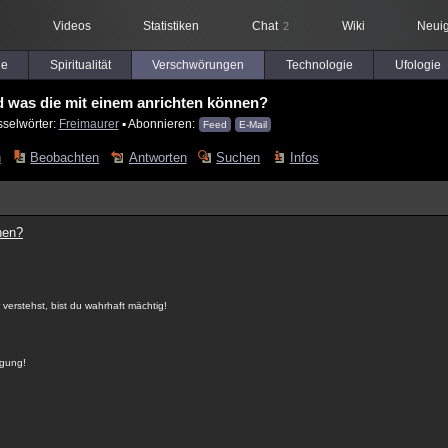
Videos
Statistiken
Chat
Wiki
Neuig
2
le
Spiritualität
Verschwörungen
Technologie
Ufologie
 was die mit einem anrichten können?
sselwörter:
Freimaurer
▪ Abonnieren:
Feed
E-Mail
n
Beobachten
Antworten
Suchen
Infos
nen?
rstehst, bist du wahrhaft mächtig!
igung!