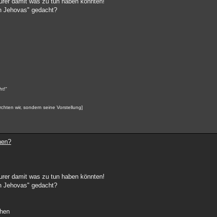
maurer damit was zu tun haben könnten!
n Jehovas" gedacht?
ht!"
rchten wir, sondern seine Vorstellung]
nen?
maurer damit was zu tun haben könnten!
n Jehovas" gedacht?
chen