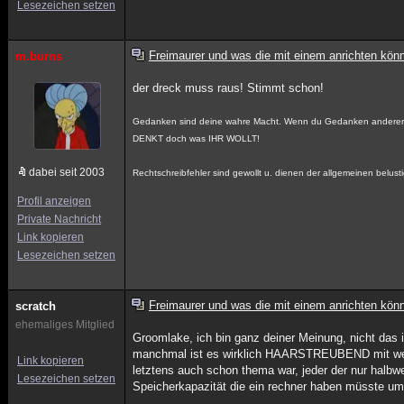
Lesezeichen setzen
Freimaurer und was die mit einem anrichten kön
m.burns
der dreck muss raus! Stimmt schon!
Gedanken sind deine wahre Macht. Wenn du Gedanken anderer ve
DENKT doch was IHR WOLLT!
dabei seit 2003
Rechtschreibfehler sind gewollt u. dienen der allgemeinen belust
Profil anzeigen
Private Nachricht
Link kopieren
Lesezeichen setzen
Freimaurer und was die mit einem anrichten kön
scratch
ehemaliges Mitglied
Groomlake, ich bin ganz deiner Meinung, nicht das
manchmal ist es wirklich HAARSTREUBEND mit welch
Link kopieren
letztens auch schon thema war, jeder der nur halbw
Lesezeichen setzen
Speicherkapazität die ein rechner haben müsste um u