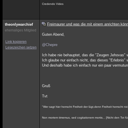
Credendo Vides
Freimaurer und was die mit einem anrichten kön
theonlywarchief
ehemaliges Mitglied
Guten Abend,
Link kopieren
@Chepre
Lesezeichen setzen
Ich habe nie behauptet, das die "Zeugen Jehovas" 
Ich glaube nur einfach nicht, das dieses "Erlebnis" 
Und deshalb habe ich einfach nur ein paar vermutun
Gruß
Tvt
"Wer sagt hier herrscht Freiheit der lügt,denn Freiheit herrscht nic
Non mortem timemus, sed cogitationem mortis... [Nicht den Tot fü