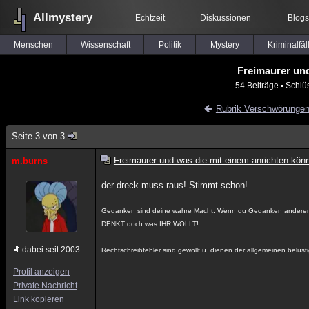
Allmystery
Echtzeit
Diskussionen
Blogs
Menschen
Wissenschaft
Politik
Mystery
Kriminalfäl
Freimaurer und
54 Beiträge
▪ Schlü
Rubrik Verschwörunge
Seite 3 von 3
Freimaurer und was die mit einem anrichten kön
m.burns
der dreck muss raus! Stimmt schon!
Gedanken sind deine wahre Macht. Wenn du Gedanken anderer ve
DENKT doch was IHR WOLLT!
dabei seit 2003
Rechtschreibfehler sind gewollt u. dienen der allgemeinen belust
Profil anzeigen
Private Nachricht
Link kopieren