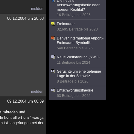
Die neuste
Verschwörungstherie oder
melden
morgen Realität?
16 Beiträge bis 2025
06.12.2004 um 20:58
Freimaurer
32.695 Beiträge bis 2023
Denver International Airport -
Freimaurer Symbolik
540 Beiträge bis 2026
Neue Weltordnung (NWO)
11 Beiträge bis 2024
Gerüchte um eine geheime
Loge in der Schweiz
8 Beiträge bis 2026
Entschwörungstheorie
melden
63 Beiträge bis 2025
09.12.2004 um 00:39
s mitreden und
kontrolliert uns" was ja
h ist. angefangen bei der