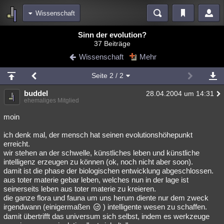
Wissenschaft
Bereiche
Sinn der evolution?
37 Beiträge
Echtzeit
Diskussionen
Blogs
Videos
Statistiken
Wissenschaft
Mehr
Chat
Wiki
Neuigkeiten
Seite
2
/ 2
meine Rubriken
buddel
28.04.2004 um 14:31
Menschen
Wissenschaft
Politik
Mystery
Kriminalfälle
ehemaliges Mitglied
Spiritualität
Verschwörungen
Technologie
Ufologie
moin
ich denk mal, der mensch hat seinen evolutionshöhepunkt
Natur
Umfragen
Unterhaltung
erreicht.
weitere Rubriken
wir stehen an der schwelle, künstliches leben und künstliche
intelligenz erzeugen zu können (ok, noch nicht aber soon).
Philosophie
Träume
Orte
Esoterik
Literatur
damit ist die phase der biologischen entwicklung abgeschlossen.
aus toter materie gebar leben, welches nun in der lage ist
Astronomie
Helpdesk
Gruppen
Gaming
Filme
seinerseits leben aus toter materie zu kreieren.
die ganze flora und fauna um uns herum diente nur dem zweck
Musik
Clash
Verbesserungen
Allmystery
English
irgendwann (einigermaßen
) intelligente wesen zu schaffen.
damit übertrifft das universum sich selbst, indem es werkzeuge
Übersichten