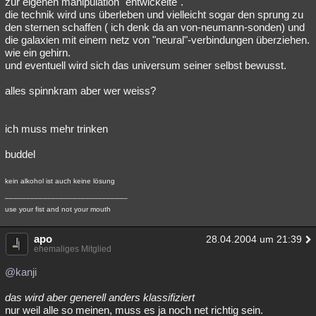
zur eigenen manipulation "entwickelte".
die technik wird uns überleben und vielleicht sogar den sprung zu
Besucht
Teilgenommen
Alle
Neue
Geschlossen
den sternen schaffen ( ich denk da an von-neumann-sonden) und
die galaxien mit einem netz von "neural"-verbindungen überziehen.
Lesenswert
Schlüsselwörter
wie ein gehirn.
und eventuell wird sich das universum seiner selbst bewusst.
alles spinnkram aber wer weiss?
ich muss mehr trinken
buddel
kein alkohol ist auch keine lösung
_____________________________
use your fist and not your mouth
apo
28.04.2004 um 21:39
ehemaliges Mitglied
@kanji
das wird aber generell anders klassifiziert
nur weil alle so meinen, muss es ja noch net richtig sein.