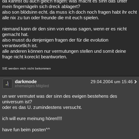
da kannst du auch gleich fragen: was macht es sinn das unter
mein fingernägeln sich dreck ablagert?
also son blödsinn echt. da muss ich doch noch fragen habt ihr echt
alle nix zu tun oder freunde die mit euch spielen.
niemand kann dir den sinn von etwas sagen, wenn er es nicht
gemacht hat.
also musst du denjenigen fragen der für die evolution
verantwortlich ist.
alle anderen können nur vermutungen stellen und somit deine
frage nicht koreckt beantworten.
SIE werden mich nicht bekommen
darkmode
29.04.2004 um 15:46
ehemaliges Mitglied
un wer vermutet was der sinn des ewigen bestehens des
universum ist?
oder es das U. zumindestens versucht.
ich will eure meinung hören!!!!
have fun beim posten^^