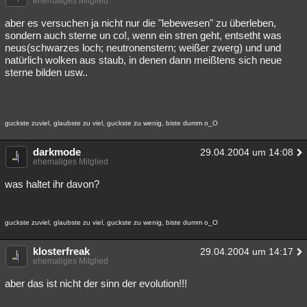
ehemaliges Mitglied
aber es versuchen ja nicht nur die "lebewesen" zu überleben,
sondern auch sterne un co!, wenn ein stren geht, entsetht was
neus(schwarzes loch; neutronenstern; weißer zwerg) und und
natürlich wolken aus staub, in denen dann meißtens sich neue
sterne bilden usw..
guckste zuviel, glaubste zu viel, guckste zu wenig, biste dumm o_O
darkmode
29.04.2004 um 14:08
ehemaliges Mitglied
was haltet ihr davon?
guckste zuviel, glaubste zu viel, guckste zu wenig, biste dumm o_O
klosterfreak
29.04.2004 um 14:17
ehemaliges Mitglied
aber das ist nicht der sinn der evolution!!!