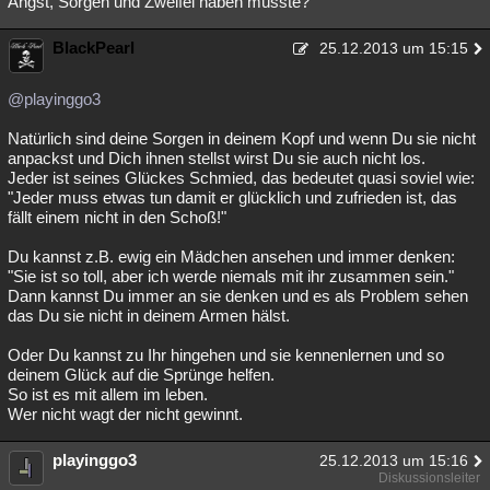
Angst, Sorgen und Zweifel haben müsste?
Besucht
Teilgenommen
Alle
Neue
Geschlossen
BlackPearl
25.12.2013 um 15:15
Lesenswert
Schlüsselwörter
@playinggo3
Natürlich sind deine Sorgen in deinem Kopf und wenn Du sie nicht
anpackst und Dich ihnen stellst wirst Du sie auch nicht los.
Jeder ist seines Glückes Schmied, das bedeutet quasi soviel wie:
"Jeder muss etwas tun damit er glücklich und zufrieden ist, das
fällt einem nicht in den Schoß!"
Du kannst z.B. ewig ein Mädchen ansehen und immer denken:
"Sie ist so toll, aber ich werde niemals mit ihr zusammen sein."
Dann kannst Du immer an sie denken und es als Problem sehen
das Du sie nicht in deinem Armen hälst.
Oder Du kannst zu Ihr hingehen und sie kennenlernen und so
deinem Glück auf die Sprünge helfen.
So ist es mit allem im leben.
Wer nicht wagt der nicht gewinnt.
playinggo3
25.12.2013 um 15:16
Diskussionsleiter