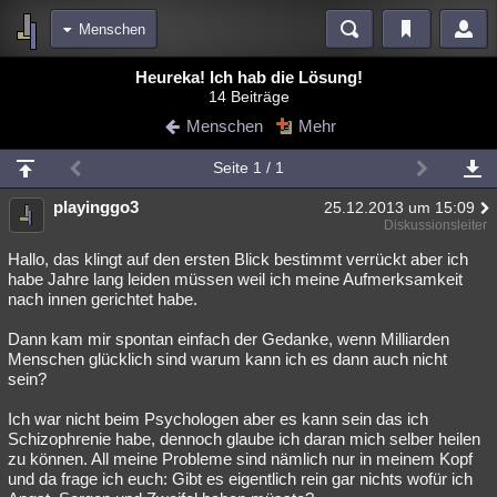
Menschen
Bereiche
Heureka! Ich hab die Lösung!
14 Beiträge
Echtzeit
Diskussionen
Blogs
Videos
Statistiken
Menschen
Mehr
Chat
Wiki
Neuigkeiten
Seite 1 / 1
meine Rubriken
playinggo3
25.12.2013 um 15:09
Menschen
Wissenschaft
Politik
Mystery
Kriminalfälle
Diskussionsleiter
Spiritualität
Verschwörungen
Technologie
Ufologie
Hallo, das klingt auf den ersten Blick bestimmt verrückt aber ich
habe Jahre lang leiden müssen weil ich meine Aufmerksamkeit
nach innen gerichtet habe.
Natur
Umfragen
Unterhaltung
weitere Rubriken
Dann kam mir spontan einfach der Gedanke, wenn Milliarden
Menschen glücklich sind warum kann ich es dann auch nicht
Philosophie
Träume
Orte
Esoterik
Literatur
sein?
Astronomie
Helpdesk
Gruppen
Gaming
Filme
Ich war nicht beim Psychologen aber es kann sein das ich
Schizophrenie habe, dennoch glaube ich daran mich selber heilen
Musik
Clash
Verbesserungen
Allmystery
English
zu können. All meine Probleme sind nämlich nur in meinem Kopf
und da frage ich euch: Gibt es eigentlich rein gar nichts wofür ich
Übersichten