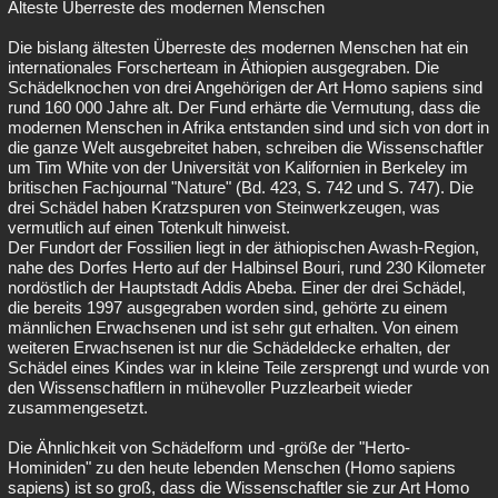
Älteste Überreste des modernen Menschen
Besucht
Teilgenommen
Alle
Neue
Geschlossen
Die bislang ältesten Überreste des modernen Menschen hat ein
internationales Forscherteam in Äthiopien ausgegraben. Die
Lesenswert
Schlüsselwörter
Schädelknochen von drei Angehörigen der Art Homo sapiens sind
rund 160 000 Jahre alt. Der Fund erhärte die Vermutung, dass die
modernen Menschen in Afrika entstanden sind und sich von dort in
die ganze Welt ausgebreitet haben, schreiben die Wissenschaftler
um Tim White von der Universität von Kalifornien in Berkeley im
britischen Fachjournal "Nature" (Bd. 423, S. 742 und S. 747). Die
drei Schädel haben Kratzspuren von Steinwerkzeugen, was
vermutlich auf einen Totenkult hinweist.
Der Fundort der Fossilien liegt in der äthiopischen Awash-Region,
nahe des Dorfes Herto auf der Halbinsel Bouri, rund 230 Kilometer
nordöstlich der Hauptstadt Addis Abeba. Einer der drei Schädel,
die bereits 1997 ausgegraben worden sind, gehörte zu einem
männlichen Erwachsenen und ist sehr gut erhalten. Von einem
weiteren Erwachsenen ist nur die Schädeldecke erhalten, der
Schädel eines Kindes war in kleine Teile zersprengt und wurde von
den Wissenschaftlern in mühevoller Puzzlearbeit wieder
zusammengesetzt.
Die Ähnlichkeit von Schädelform und -größe der "Herto-
Hominiden" zu den heute lebenden Menschen (Homo sapiens
sapiens) ist so groß, dass die Wissenschaftler sie zur Art Homo