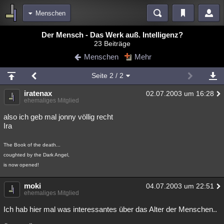
Menschen
Bereiche
Der Mensch - Das Werk auß. Intelligenz?
23 Beiträge
Echtzeit
Diskussionen
Blogs
Videos
Statistiken
Menschen
Mehr
Chat
Wiki
Neuigkeiten
2
Seite
2
/ 2
meine Rubriken
iratenax
02.07.2003 um 16:28
Menschen
Wissenschaft
Politik
Mystery
Kriminalfälle
ehemaliges Mitglied
Spiritualität
Verschwörungen
Technologie
Ufologie
also ich geb mal jonny völlig recht
Ira
Natur
Umfragen
Unterhaltung
The Book of the death...
weitere Rubriken
coughted by the Dark Angel,
Philosophie
Träume
Orte
Esoterik
Literatur
is now opened!
Astronomie
Helpdesk
Gruppen
Gaming
Filme
moki
04.07.2003 um 22:51
ehemaliges Mitglied
Musik
Clash
Verbesserungen
Allmystery
English
Ich hab hier mal was interessantes über das Alter der Menschen..
Übersichten