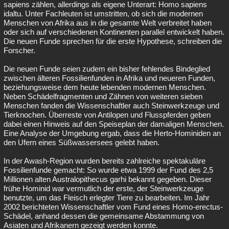
sapiens zählen, allerdings als eigene Unterart: Homo sapiens
idaltu. Unter Fachleuten ist umstritten, ob sich die modernen
Menschen von Afrika aus in die gesamte Welt verbreitet haben
oder sich auf verschiedenen Kontinenten parallel entwickelt haben.
Die neuen Funde sprechen für die erste Hypothese, schreiben die
Forscher.
Die neuen Funde seien zudem ein bisher fehlendes Bindeglied
zwischen älteren Fossilienfunden in Afrika und neueren Funden,
beziehungsweise dem heute lebenden modernen Menschen.
Neben Schädelfragmenten und Zähnen von weiteren sieben
Menschen fanden die Wissenschaftler auch Steinwerkzeuge und
Tierknochen. Überreste von Antilopen und Flusspferden geben
dabei einen Hinweis auf den Speiseplan der damaligen Menschen.
Eine Analyse der Umgebung ergab, dass die Herto-Hominiden an
den Ufern eines Süßwassersees gelebt haben.
In der Awash-Region wurden bereits zahlreiche spektakuläre
Fossilienfunde gemacht: So wurde etwa 1999 der Fund des 2,5
Millionen alten Australopithecus garhi bekannt gegeben. Dieser
frühe Hominid war vermutlich der erste, der Steinwerkzeuge
benutzte, um das Fleisch erlegter Tiere zu bearbeiten. Im Jahr
2002 berichteten Wissenschaftler vom Fund eines Homo-erectus-
Schädel, anhand dessen die gemeinsame Abstammung von
Asiaten und Afrikanern gezeigt werden konnte.