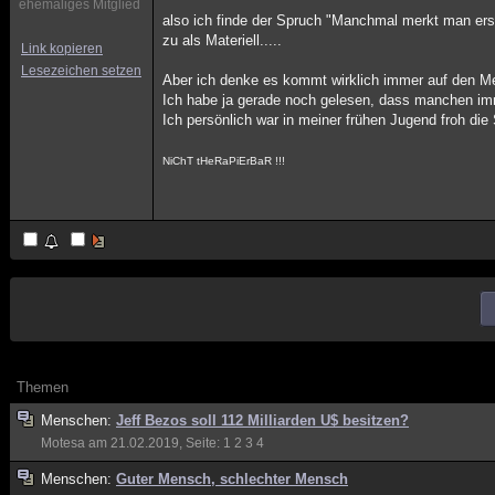
ehemaliges Mitglied
also ich finde der Spruch "Manchmal merkt man erst 
zu als Materiell.....
Link kopieren
Lesezeichen setzen
Aber ich denke es kommt wirklich immer auf den M
Ich habe ja gerade noch gelesen, dass manchen imme
Ich persönlich war in meiner frühen Jugend froh d
NiChT tHeRaPiErBaR !!!
Themen
Menschen:
Jeff Bezos soll 112 Milliarden U$ besitzen?
Motesa
am 21.02.2019, Seite:
1
2
3
4
Menschen:
Guter Mensch, schlechter Mensch