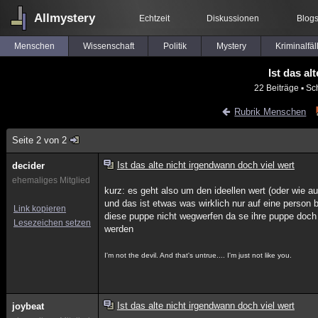
Allmystery
Echtzeit
Diskussionen
Blog
Menschen
Wissenschaft
Politik
Mystery
Kriminalfäl
Ist das al
22 Beiträge
▪ Sc
Rubrik Menschen
Seite 2 von 2
Ist das alte nicht irgendwann doch viel wert
decider
ehemaliges Mitglied
kurz: es geht also um den ideellen wert (oder wie 
und das ist etwas was wirklich nur auf eine person 
Link kopieren
diese puppe nicht wegwerfen da se ihre puppe doch so
Lesezeichen setzen
werden
I'm not the devil. And that's untrue.... I'm just not like you.
Ist das alte nicht irgendwann doch viel wert
joybeat