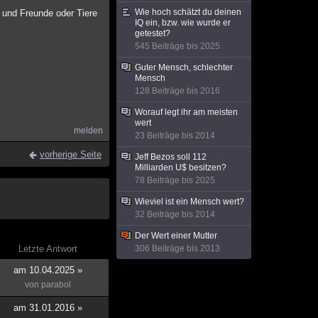
Wie hoch schätzt du deinen
e und Freunde oder Tiere
IQ ein, bzw. wie wurde er
getestet?
545 Beiträge bis 2025
.
Guter Mensch, schlechter
Mensch
128 Beiträge bis 2016
Worauf legt ihr am meisten
wert
melden
23 Beiträge bis 2014
vorherige Seite
Jeff Bezos soll 112
Milliarden U$ besitzen?
78 Beiträge bis 2025
Wieviel ist ein Mensch wert?
32 Beiträge bis 2014
Der Wert einer Mutter
Letzte Antwort
306 Beiträge bis 2013
am 10.04.2025 »
von
parabol
am 31.01.2016 »