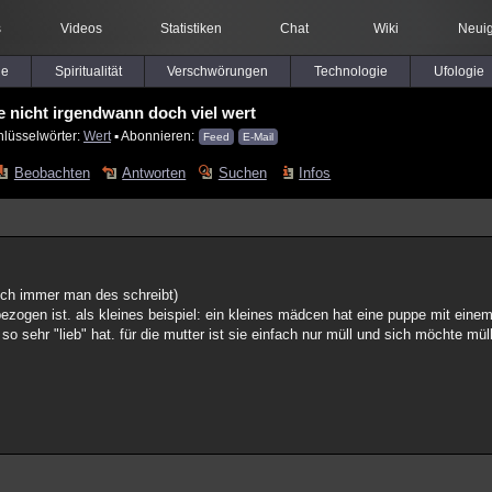
s
Videos
Statistiken
Chat
Wiki
Neuig
le
Spiritualität
Verschwörungen
Technologie
Ufologie
te nicht irgendwann doch viel wert
hlüsselwörter:
Wert
▪ Abonnieren:
Feed
E-Mail
Beobachten
Antworten
Suchen
Infos
auch immer man des schreibt)
bezogen ist. als kleines beispiel: ein kleines mädcen hat eine puppe mit ein
 sehr "lieb" hat. für die mutter ist sie einfach nur müll und sich möchte mül