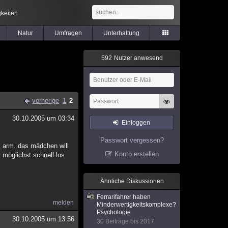
keiten
Natur
Umfragen
Unterhaltung
5
9
2
Nutzer anwesend
vorherige
1
2
30.10.2005 um 03:34
Einloggen
Passwort vergessen?
em arm. das mädchen will
Konto erstellen
l möglichst schnell los
Ähnliche Diskussionen
Ferrarifahrer haben
melden
Minderwertigkeitskomplexe?
Psychologie
30.10.2005 um 13:56
30 Beiträge bis 2017