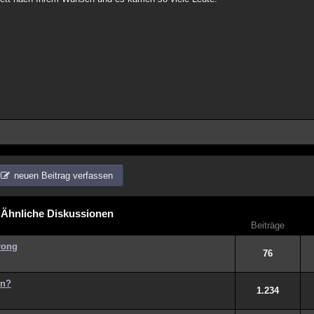
neuen Beitrag verfassen
Ähnliche Diskussionen
Beiträge
rong
76
en?
1.234