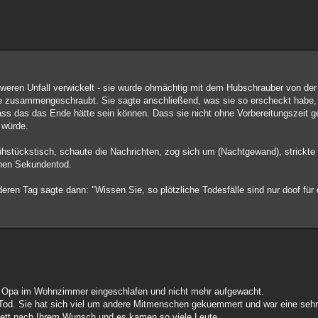
weren Unfall verwickelt - sie wurde ohmächtig mit dem Hubschrauber von der 
rgie zusammengeschraubt. Sie sagte anschließend, was sie so erscheckt habe, 
dass das das Ende hätte sein können. Dass sie nicht ohne Vorbereitungszeit g
 würde.
ühstückstisch, schaute die Nachrichten, zog sich um (Nachtgewand), strickte
inen Sekundentod.
deren Tag sagte dann: "Wissen Sie, so plötzliche Todesfälle sind nur doof für 
 Opa im Wohnzimmer eingeschlafen und nicht mehr aufgewacht.
n Tod. Sie hat sich viel um andere Mitmenschen gekuemmert und war eine sehr
lett nach Ihrem Wunsch und es kamen so viele Leute.