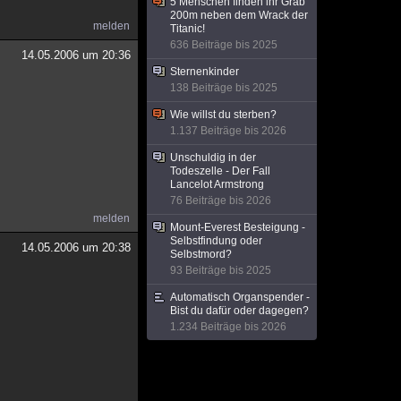
5 Menschen finden ihr Grab
200m neben dem Wrack der
melden
Titanic!
636 Beiträge bis 2025
14.05.2006 um 20:36
Sternenkinder
138 Beiträge bis 2025
Wie willst du sterben?
1.137 Beiträge bis 2026
Unschuldig in der
Todeszelle - Der Fall
Lancelot Armstrong
76 Beiträge bis 2026
melden
Mount-Everest Besteigung -
Selbstfindung oder
14.05.2006 um 20:38
Selbstmord?
93 Beiträge bis 2025
Automatisch Organspender -
Bist du dafür oder dagegen?
1.234 Beiträge bis 2026