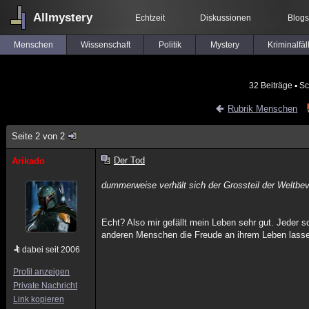
Allmystery
Echtzeit
Diskussionen
Blogs
Menschen
Wissenschaft
Politik
Mystery
Kriminalfäl
32 Beiträge
▪ Sc
Rubrik Menschen
Seite 2 von 2
Der Tod
Arikado
dummerweise verhält sich der Grossteil der Weltbevö
Echt? Also mir gefällt mein Leben sehr gut. Jeder 
anderen Menschen die Freude an ihrem Leben lasse
dabei seit 2006
Profil anzeigen
Private Nachricht
Link kopieren