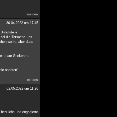
melden
30.04.2022 um 17:45
Unfallstelle
sei die Tatsache - es
ehen wollte, aber dass
 ein paar Socken zu
die anderen".
melden
02.05.2022 um 11:26
 herzliche und engagierte