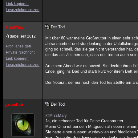
Link kopieren
Lesezeichen setzen
Der Tod
MissMary
dabei seit 2012
Mit über 80 war meine Großmutter in einen sehr sch
abtransportiert und stundenlang in der Unfallchiru
Profil anzeigen
ging so schnell, das sie gar nicht verstanden hat, 
Private Nachricht
sie das als Zeichen sah, dass der Tod so auch sein
Link kopieren
Lesezeichen setzen
An einem Abend war es soweit: Sie deckte ihren Fr
Ende, ging ins Bad und starb kurz vor ihrem Bett e
Der Notarzt, der nur noch den Tod feststellte am an
Der Tod
gruselich
@MissMary
Ja, ein schoener Tod für Deine Grossmutter.
Meine Oma ist bei dem Mittgsschlaf neben meinem
Sie hatte einen äussert würdevollen und friedliche
Frau. Auch die Beerdigung war, so denke ich, komp