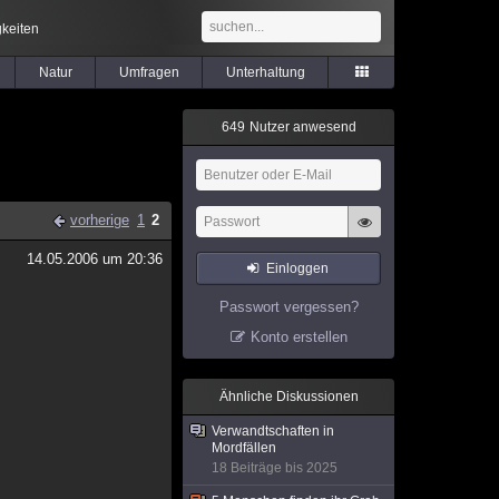
keiten
Natur
Umfragen
Unterhaltung
6
4
9
Nutzer anwesend
vorherige
1
2
14.05.2006 um 20:36
Einloggen
Passwort vergessen?
Konto erstellen
Ähnliche Diskussionen
Verwandtschaften in
Mordfällen
18 Beiträge bis 2025