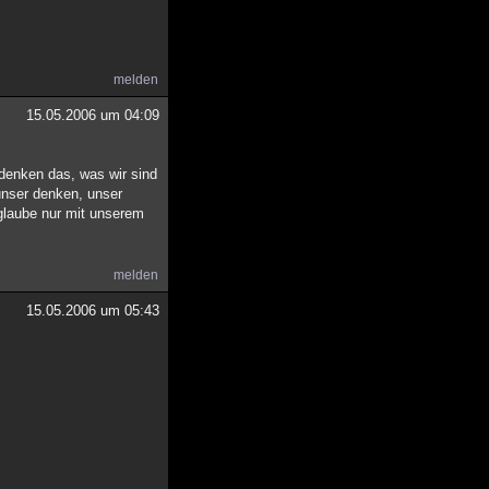
melden
15.05.2006 um 04:09
 denken das, was wir sind
s unser denken, unser
 glaube nur mit unserem
melden
15.05.2006 um 05:43