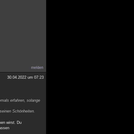
melden
30.04.2022 um 07:23
emals erfahren, solange
 seinen Schönheiten.
men wirst. Du
lassen