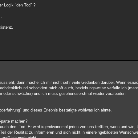
r Logik "den Tod" ?
s.
xistenz.
ssieht, dann mache ich mir nicht sehr viele Gedanken darüber. Wenn esna
chdenklichund schockiert mich oft auch, beziehungsweise verfalle ich (man
er oder schwächer) und ich muss geseheneserstmal wieder verarbeiten.
toderfahrung" und dieses Erlebnis bestätigte wohlwas ich ahnte.
 Sparte machen?
 auch dem Tod. Er wird irgendwannmal jeden von uns trefffen, wann und wie, k
il der Realität zu informieren und sich nicht in einereingebildeten Wunschwel
, weiß ich noch nicht.