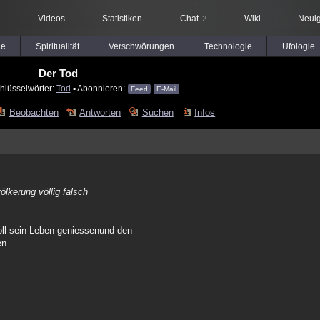
Videos
Statistiken
Chat
Wiki
Neuig
2
le
Spiritualität
Verschwörungen
Technologie
Ufologie
Der Tod
hlüsselwörter:
Tod
▪ Abonnieren:
Feed
E-Mail
Beobachten
Antworten
Suchen
Infos
lkerung völlig falsch
soll sein Leben geniessenund den
n...