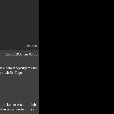
melden
15.05.2006 um 05:53
ch einem langwirigem und
chmal) für Tage
ann keiner wissen... Ich
t einzuschließen.... es