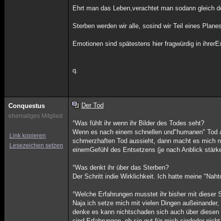
Ehrt man das Leben,verachtet man sodann gleich de
Sterben werden wir alle, sosind wir Teil eines Plane
Emotionen sind spätestens hier fragwürdig in ihrerE
q.
Der Tod
Conquestus
ehemaliges Mitglied
°Was fühlt ihr wenn ihr Bilder des Todes seht?
Wenn es nach einem schnellen und"humanen" Tod au
Link kopieren
schmerzhaften Tod aussieht, dann macht es mich na
Lesezeichen setzen
einemGefühl des Entsetzens (je nach Anblick stärk
°Was denkt ihr über das Sterben?
Der Schritt indie Wirklichkeit. Ich hatte meine "Nah
°Welche Erfahrungen musstet ihr bisher mit dieser
Naja ich setze mich mit vielen Dingen außeinander,
denke es kann nichtschaden sich auch über diesen Te
sind Erfahrungen, ob sie gut für mich sindoder nicht