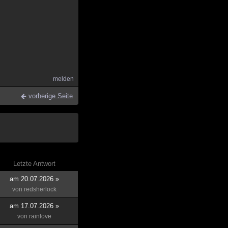
melden
vorherige Seite
Letzte Antwort
am 20.07.2026 »
von
redsherlock
am 17.07.2026 »
von
rainlove