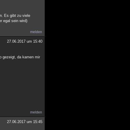
. Es gibt zu viele
 egal sein wird)
melden
27.06.2017 um 15:40
to gezeigt, da kamen mir
melden
27.06.2017 um 15:45