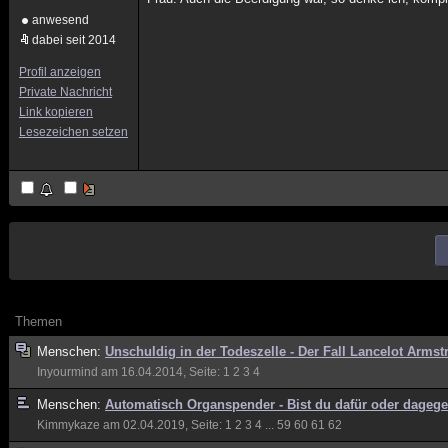
anwesend
dabei seit 2014
Profil anzeigen
Private Nachricht
Link kopieren
Lesezeichen setzen
Themen
Menschen:
Unschuldig in der Todeszelle - Der Fall Lancelot Armst
Inyourmind
am 16.04.2014, Seite:
1
2
3
4
Menschen:
Automatisch Organspender - Bist du dafür oder dageg
Kimmykaze
am 02.04.2019, Seite:
1
2
3
4
...
59
60
61
62