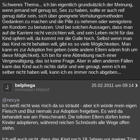
Schweres Thema... ich bin eigentlich grundsätzlich der Meinung,
wenn jemand reif genug ist, Sex zu haben, sollte er auch reif
genug dafür sein, sich über geeignete Verhütungsmethoden
Gedanken zu machen und die Pille zu nehmen oder wenigstens
ein Kondom zu benutzen. Und bei solchen Aussagen, dass man
auf die Karriere nicht verzichten will, und sein Leben nicht für das
Kind opfern will, da kommt mir die Galle hoch. Selbst wenn man
das Kind nicht behalten will, gibt es so viele Möglichkeiten. Man
kann es zur Adoption frei geben (viele andere Eltern wären froh um
diese Möglichkeit). Ich bin für eine Abtreibung nach einer
Vergewaltigung, das ist keine Frage. Aber in allen anderen Fällen
kann das Kind auch nichts dafür und wie gesagt, wenn ich es
selber nicht haben will, kann ich es immer noch abgeben...
belphega
25.02.2011 um 09:14
ehemaliges Mitglied
@nexya
Ich weiß nicht was mich da so sträubt - aber ich würde mein eigen
Fleisch und Blut niemals zur Adoption freigeben. Es wird da
behandelt wie am Fleischmarkt. Die tollsten Eltern dürfen keine
Kinder adoptieren, während reichen Schnöseln alle Wege offen
stehn.
Ich will auch nicht, dass das Kind nach 18 Jahren vor meiner Türe