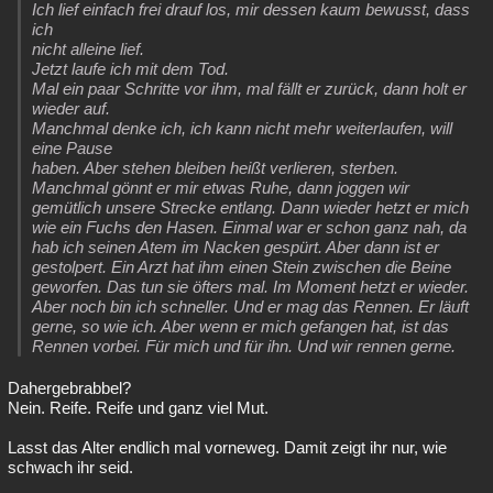
Ich lief einfach frei drauf los, mir dessen kaum bewusst, dass
ich
nicht alleine lief.
Jetzt laufe ich mit dem Tod.
Mal ein paar Schritte vor ihm, mal fällt er zurück, dann holt er
wieder auf.
Manchmal denke ich, ich kann nicht mehr weiterlaufen, will
eine Pause
haben. Aber stehen bleiben heißt verlieren, sterben.
Manchmal gönnt er mir etwas Ruhe, dann joggen wir
gemütlich unsere Strecke entlang. Dann wieder hetzt er mich
wie ein Fuchs den Hasen. Einmal war er schon ganz nah, da
hab ich seinen Atem im Nacken gespürt. Aber dann ist er
gestolpert. Ein Arzt hat ihm einen Stein zwischen die Beine
geworfen. Das tun sie öfters mal. Im Moment hetzt er wieder.
Aber noch bin ich schneller. Und er mag das Rennen. Er läuft
gerne, so wie ich. Aber wenn er mich gefangen hat, ist das
Rennen vorbei. Für mich und für ihn. Und wir rennen gerne.
Dahergebrabbel?
Nein. Reife. Reife und ganz viel Mut.
Lasst das Alter endlich mal vorneweg. Damit zeigt ihr nur, wie
schwach ihr seid.