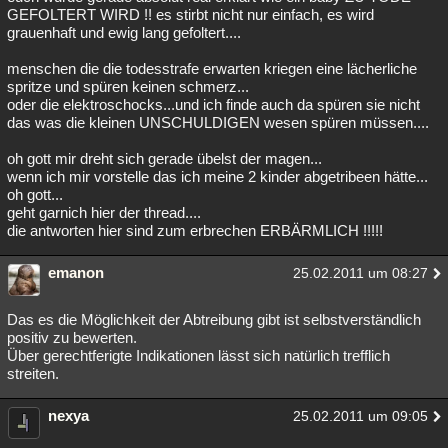
GEFOLTERT WIRD !! es stirbt nicht nur einfach, es wird
Besucht
Teilgenommen
Alle
Neue
Geschlossen
grauenhaft und ewig lang gefoltert....
Lesenswert
Schlüsselwörter
menschen die die todesstrafe erwarten kriegen eine lächerliche
spritze und spüren keinen schmerz...
oder die elektroschocks...und ich finde auch da spüren sie nicht
das was die kleinen UNSCHULDIGEN wesen spüren müssen....
oh gott mir dreht sich gerade übelst der magen...
wenn ich mir vorstelle das ich meine 2 kinder abgetribeen hätte...
oh gott...
geht garnich hier der thread....
die antworten hier sind zum erbrechen ERBÄRMLICH !!!!!
emanon
25.02.2011 um 08:27
Das es die Möglichkeit der Abtreibung gibt ist selbstverständlich
positiv zu bewerten.
Über gerechtferigte Indikationen lässt sich natürlich trefflich
streiten.
nexya
25.02.2011 um 09:05