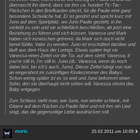
überrascht ihn damit, dass sie ihm ca. hundert Tic-Tac-
Päckchen in den Briefkasten steckt, für die Paulie eine ganz
besondere Schwäche hat. Er ist gerührt und spricht kurz mit
Juno auf dem Sportplatz, wo Juno Paulie gesteht, in ihn
verliebt zu sein und sie schließlich beschließen, ab jetzt eine
Beziehung zu führen und sich küssen. Vanessa und Mark
haben sich inzwischen getrennt, da Mark sich noch nicht
bereit fühlte, Vater zu werden. Juno ist erschüttert darüber und
läuft aus dem Haus der Lorings. Etwas später legt sie
Vanessa einen Zettel vor die Tür, auf dem steht: Vanessa, if
you're still in, I'm still in. Juno (dt.: Vanessa, wenn du noch
dabei bist, bin ich's auch. Juno). Dieser Zettel hängt von nun
an eingerahmt im zukünftigen Kinderzimmer des Babys.
Schon wenig später ist es so weit und Juno bekommt einen
Sohn, den sie überhaupt nicht sehen will. Vanessa nimmt das
Baby entgegen.
Zum Schluss sieht man, wie Juno, nun wieder schlank, mit
Gitarre auf dem Rücken zu Paulie fährt und mit ihm ein Lied
singt, das die gegenseitige Liebe ausdrücken soll.
moric
25.02.2011 um 10:09