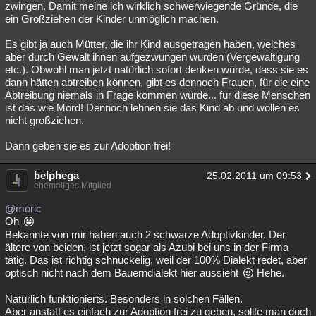
zwingen. Damit meine ich wirklich schwerwiegende Gründe, die
ein Großziehen der Kinder unmöglich machen.
Es gibt ja auch Mütter, die ihr Kind ausgetragen haben, welches
aber durch Gewalt ihnen aufgezwungen wurden (Vergewaltigung
etc.). Obwohl man jetzt natürlich sofort denken würde, dass sie es
dann hätten abtreiben können, gibt es dennoch Frauen, für die eine
Abtreibung niemals in Frage kommen würde... für diese Menschen
ist das wie Mord! Dennoch lehnen sie das Kind ab und wollen es
nicht großziehen.
Dann geben sie es zur Adoption frei!
belphega
25.02.2011 um 09:53
ehemaliges Mitglied
@moric
Oh
Bekannte von mir haben auch 2 schwarze Adoptivkinder. Der
ältere von beiden, ist jetzt sogar als Azubi bei uns in der Firma
tätig. Das ist richtig schnuckelig, weil der 100% Dialekt redet, aber
optisch nicht nach dem Bauerndialekt hier aussieht
Hehe.
Natürlich funktionierts. Besonders in solchen Fällen.
Aber anstatt es einfach zur Adoption frei zu geben, sollte man doch