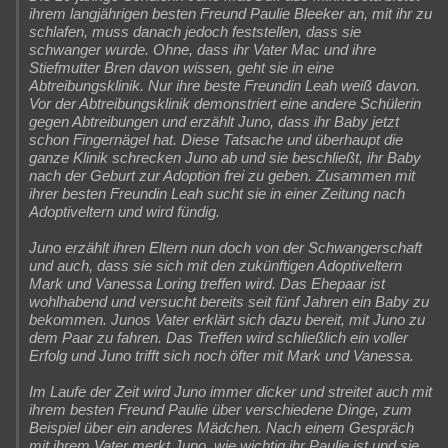
ihrem langjährigen besten Freund Paulie Bleeker an, mit ihr zu
schlafen, muss danach jedoch feststellen, dass sie
schwanger wurde. Ohne, dass ihr Vater Mac und ihre
Stiefmutter Bren davon wissen, geht sie in eine
Abtreibungsklinik. Nur ihre beste Freundin Leah weiß davon.
Vor der Abtreibungsklinik demonstriert eine andere Schülerin
gegen Abtreibungen und erzählt Juno, dass ihr Baby jetzt
schon Fingernägel hat. Diese Tatsache und überhaupt die
ganze Klinik schrecken Juno ab und sie beschließt, ihr Baby
nach der Geburt zur Adoption frei zu geben. Zusammen mit
ihrer besten Freundin Leah sucht sie in einer Zeitung nach
Adoptiveltern und wird fündig.
Juno erzählt ihren Eltern nun doch von der Schwangerschaft
und auch, dass sie sich mit den zukünftigen Adoptiveltern
Mark und Vanessa Loring treffen wird. Das Ehepaar ist
wohlhabend und versucht bereits seit fünf Jahren ein Baby zu
bekommen. Junos Vater erklärt sich dazu bereit, mit Juno zu
dem Paar zu fahren. Das Treffen wird schließlich ein voller
Erfolg und Juno trifft sich noch öfter mit Mark und Vanessa.
Im Laufe der Zeit wird Juno immer dicker und streitet auch mit
ihrem besten Freund Paulie über verschiedene Dinge, zum
Beispiel über ein anderes Mädchen. Nach einem Gespräch
mit ihrem Vater merkt Juno, wie wichtig ihr Paulie ist und sie