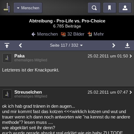
Menschen
Bereiche
Abtreibung - Pro-Life vs. Pro-Choice
6.785 Beiträge
Echtzeit
Diskussionen
Blogs
Videos
Statistiken
Menschen
32 Bilder
Mehr
Chat
Wiki
Neuigkeiten
2
Seite
117
/ 332
meine Rubriken
Paka
25.02.2011 um 01:50
Menschen
Wissenschaft
Politik
Mystery
Kriminalfälle
ehemaliges Mitglied
Spiritualität
Verschwörungen
Technologie
Ufologie
Letzteres ist der Knackpunkt.
Natur
Umfragen
Unterhaltung
weitere Rubriken
Streuselchen
25.02.2011 um 07:47
ehemaliges Mitglied
Philosophie
Träume
Orte
Esoterik
Literatur
ok ich hab grad tränen in den augen...
Astronomie
Helpdesk
Gruppen
Gaming
Filme
und mir kommt fast das kotzen <<<wirklich kotzen und wut und
trauer wenn ich dann noch antworten wie "na kennst du ne andere
methode"? lesen muss ....
Musik
Clash
Verbesserungen
Allmystery
English
wie abgeklärt seit ihr denn?
Übersichten
euch wurde gerade absolut real erklärt wie ein baby ZU TODE