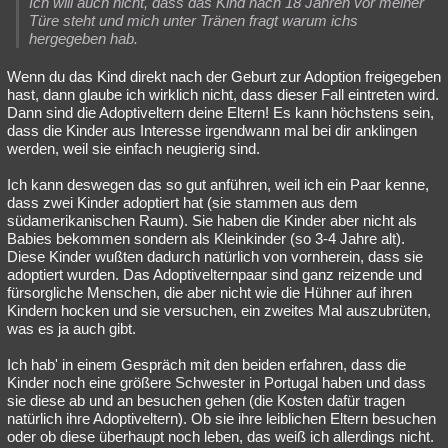
Ich will auch nicht, dass das Kind nach 18 Jahren vor meiner
Türe steht und mich unter Tränen fragt warum ichs
hergegeben hab.
Wenn du das Kind direkt nach der Geburt zur Adoption freigegeben
hast, dann glaube ich wirklich nicht, dass dieser Fall eintreten wird.
Dann sind die Adoptiveltern deine Eltern! Es kann höchstens sein,
dass die Kinder aus Interesse irgendwann mal bei dir anklingen
werden, weil sie einfach neugierig sind.
Ich kann deswegen das so gut anführen, weil ich ein Paar kenne,
dass zwei Kinder adoptiert hat (sie stammen aus dem
südamerikanischen Raum). Sie haben die Kinder aber nicht als
Babies bekommen sondern als Kleinkinder (so 3-4 Jahre alt).
Diese Kinder wußten dadurch natürlich von vornherein, dass sie
adoptiert wurden. Das Adoptivelternpaar sind ganz reizende und
fürsorgliche Menschen, die aber nicht wie die Hühner auf ihren
Kindern hocken und sie versuchen, ein zweites Mal auszubrüten,
was es ja auch gibt.
Ich hab' in einem Gespräch mit den beiden erfahren, dass die
Kinder noch eine größere Schwester in Portugal haben und dass
sie diese ab und an besuchen gehen (die Kosten dafür tragen
natürlich ihre Adoptiveltern). Ob sie ihre leiblichen Eltern besuchen
oder ob diese überhaupt noch leben, das weiß ich allerdings nicht.