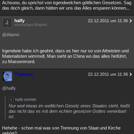
Achsooo, du sprichst von irgendwelchen göttlichen Gesetzen. Sag
Besucht
Teilgenommen
Alle
Neue
Geschlossen
das doch gleich, dann hätten wir uns das Alles ersparen können...
Lesenswert
Schlüsselwörter
halfy
22.12.2011 um 11:36
ehemaliges Mitglied
@Alarmi
Irgendwie habe ich geahnt, dass es hier nur so von Atheisten und
Materialisten wimmelt. Man sieht an China wo das alles hinführt,
zu Massenmord.
Thalassa
22.12.2011 um 11:36
@halfy
halfy schrieb:
Nur weil etwas im weltlichen Gesetz eines Staates steht, heißt
das nicht das es mit dem echten gesetzen Gottes vereinbart
ist.
Hehehe - schon mal was von Trennung von Staat und Kirche
gehört?