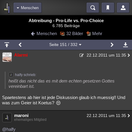
Menschen
Bereiche
Abtreibung - Pro-Life vs. Pro-Choice
6.785 Beiträge
Echtzeit
Diskussionen
Blogs
Videos
Statistiken
Menschen
32 Bilder
Mehr
Chat
Wiki
Neuigkeiten
Seite
151
/ 332
meine Rubriken
Alarmi
22.12.2011 um 11:35
Menschen
Wissenschaft
Politik
Mystery
Kriminalfälle
Spiritualität
Verschwörungen
Technologie
Ufologie
halfy schrieb:
Natur
Umfragen
Unterhaltung
heißt das nicht das es mit dem echten gesetzen Gottes
vereinbart ist.
weitere Rubriken
Spaetestens ab hier ist jede Diskussion glaub ich muessig!! Und
Philosophie
Träume
Orte
Esoterik
Literatur
was zum Geier ist Koetus?
Astronomie
Helpdesk
Gruppen
Gaming
Filme
maroni
22.12.2011 um 11:35
ehemaliges Mitglied
Musik
Clash
Verbesserungen
Allmystery
English
@halfy
Übersichten