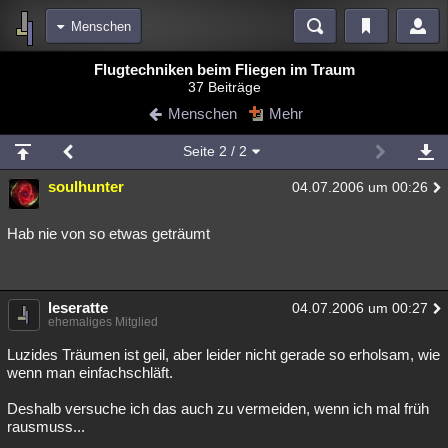
Menschen
Bereiche
Flugtechniken beim Fliegen im Traum
37 Beiträge
Echtzeit
Diskussionen
Blogs
Videos
Statistiken
Menschen
Mehr
Chat
Wiki
Neuigkeiten
Seite
2
/ 2
meine Rubriken
soulhunter
04.07.2006 um 00:26
Menschen
Wissenschaft
Politik
Mystery
Kriminalfälle
Spiritualität
Verschwörungen
Technologie
Ufologie
Hab nie von so etwas geträumt
Natur
Umfragen
Unterhaltung
weitere Rubriken
leseratte
04.07.2006 um 00:27
ehemaliges Mitglied
Philosophie
Träume
Orte
Esoterik
Literatur
Luzides Träumen ist geil, aber leider nicht gerade so erholsam, wie
Astronomie
Helpdesk
Gruppen
Gaming
Filme
wenn man einfachschläft.
Deshalb versuche ich das auch zu vermeiden, wenn ich mal früh
Musik
Clash
Verbesserungen
Allmystery
English
rausmuss...
Übersichten