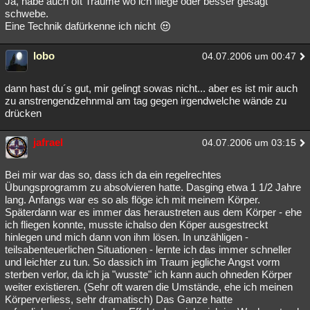
Ja, habe auch oft Träume wo ich fliege oder besser gesagt
schwebe.
Eine Technik dafürkenne ich nicht
lobo
04.07.2006 um 00:47
dann hast du´s gut, mir gelingt sowas nicht... aber es ist mir auch
zu anstrengendzehnmal am tag gegen irgendwelche wände zu
drücken
jafrael
04.07.2006 um 03:15
Bei mir war das so, dass ich da ein regelrechtes
Übungsprogramm zu absolvieren hatte. Dasging etwa 1 1/2 Jahre
lang. Anfangs war es so als flöge ich mit meinem Körper.
Späterdann war es immer das heraustreten aus dem Körper - ehe
ich fliegen konnte, musste ichalso den Köper ausgestreckt
hinlegen und mich dann von ihm lösen. In unzähligen -
teilsabenteuerlichen Situationen - lernte ich das immer schneller
und leichter zu tun. So dassich im Traum jegliche Angst vorm
sterben verlor, da ich ja "wusste" ich kann auch ohneden Körper
weiter existieren. (Sehr oft waren die Umstände, ehe ich meinen
Körperverliess, sehr dramatisch) Das Ganze hatte