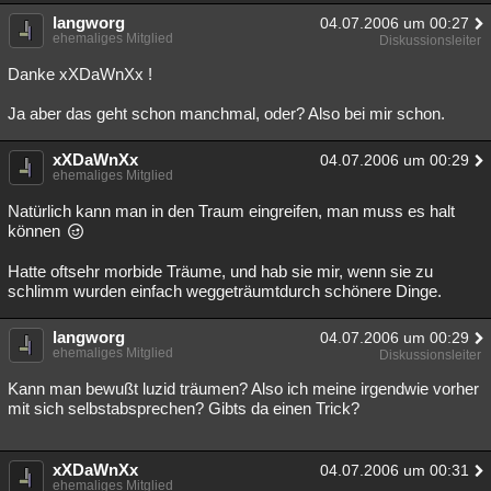
langworg
Besucht
Teilgenommen
Alle
Neue
04.07.2006 um 00:27
Geschlossen
ehemaliges Mitglied
Diskussionsleiter
Lesenswert
Schlüsselwörter
Danke xXDaWnXx !
Ja aber das geht schon manchmal, oder? Also bei mir schon.
xXDaWnXx
04.07.2006 um 00:29
ehemaliges Mitglied
Natürlich kann man in den Traum eingreifen, man muss es halt
können
Hatte oftsehr morbide Träume, und hab sie mir, wenn sie zu
schlimm wurden einfach weggeträumtdurch schönere Dinge.
langworg
04.07.2006 um 00:29
ehemaliges Mitglied
Diskussionsleiter
Kann man bewußt luzid träumen? Also ich meine irgendwie vorher
mit sich selbstabsprechen? Gibts da einen Trick?
xXDaWnXx
04.07.2006 um 00:31
ehemaliges Mitglied