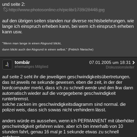
und seite 2:
http://www.photosonline.ch/piclib/1739/28448.jpg
auf den übrigen seiten standen nur diverse rechtsbelehrungen. wie
lange ich einspruch erheben kann, bei wem ich einspruch erheben
kann usw.
"Wenn man lange in einen Abgrund blickt,
dann blickt auch der Abgrund in einen selbst." (Fridrich Nietsche)
tombär
07.01.2005 um 18:31
ehemaliges Mitglied
Diskussionsleiter
auf seite 2 seht ihr die jeweiligen geschwindigkeitsübertretungen.
das ist jeweils ne sekunde gewesen. eben die zeit, in der der
bordcomputer merkt, dass ich zu schnell werde und den lkw dann
automatisch wieder auf die vorgegebene geschwindigkeit
runterbremst.
solche zacken im geschwindigkeitsdiagramm sind normal. die
polizei weis, dass sich sowas nicht verhindern lässt.
anders würde es aussehen, wenn ich PERMANENT mit überhöter
geschwindigkeit gefahren wäre. aber ich bin innerhalb von 10
stunden fahrt, genau 16 mal je 1 sekunde etwas zu schnell