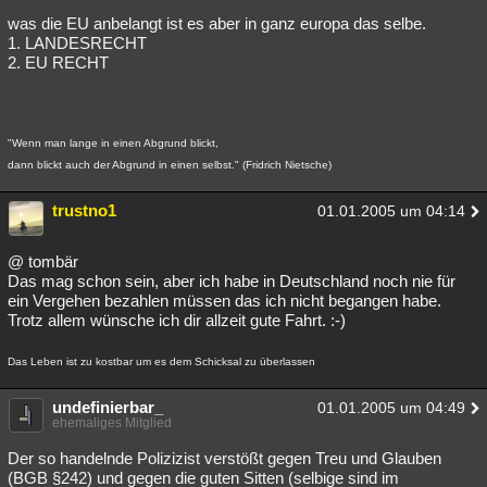
was die EU anbelangt ist es aber in ganz europa das selbe.
1. LANDESRECHT
2. EU RECHT
"Wenn man lange in einen Abgrund blickt,
dann blickt auch der Abgrund in einen selbst." (Fridrich Nietsche)
trustno1
01.01.2005 um 04:14
@ tombär
Das mag schon sein, aber ich habe in Deutschland noch nie für
ein Vergehen bezahlen müssen das ich nicht begangen habe.
Trotz allem wünsche ich dir allzeit gute Fahrt. :-)
Das Leben ist zu kostbar um es dem Schicksal zu überlassen
undefinierbar_
01.01.2005 um 04:49
ehemaliges Mitglied
Der so handelnde Polizizist verstößt gegen Treu und Glauben
(BGB §242) und gegen die guten Sitten (selbige sind im