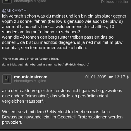
ehemaliges Mitglied
Diskussionsleiter
@MIKESCH
ich versteh schon was du meinst und ich bin ein absoluter gegner
vopm zu schnell fahren (bei lkw´s genauso wie auch bei pkw´s)
aber mal hand auf´s herz.... welcher mensch schafft es, 10
stunden am tag auf´n tacho zu schauen?
wenn die 40 tonnen den berg runter treiben passiert das so
schnell... da bist du machtlos dagegen. is ja ned mal mit´m pkw
machbar, sein tempo immer exact zu halten.
"Wenn man lange in einen Abgrund blickt,
dann blickt auch der Abgrund in einen selbst." (Fridrich Nietsche)
mountainstream
01.01.2005 um 13:17
ehemaliges Mitglied
also der reaktorvergleich ist erstens nicht ganz witzig, zweitens
eine andere "dimension", das würde ich persönlich nicht
vergleichen *räusper*..
Weiters setzt mit dem Geldverlust leider eben meist kein
Bewusstseinswandel ein, im Gegenteil, Trotzreaktionen werden
provoziert.