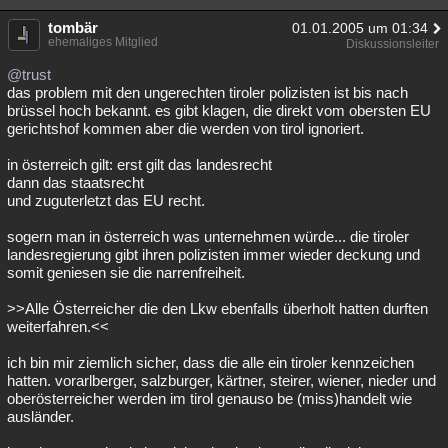
Besucht
Teilgenommen
Alle
Neue
Geschlossen
tombär
01.01.2005 um 01:34
ehemaliges Mitglied
Diskussionsleiter
Lesenswert
Schlüsselwörter
@trust
das problem mit den ungerechten tiroler polizisten ist bis nach
brüssel hoch bekannt. es gibt klagen, die direkt vom obersten EU
gerichtshof kommen aber die werden von tirol ignoriert.
in österreich gilt: erst gilt das landesrecht
dann das staatsrecht
und zuguterletzt das EU recht.
sogern man in österreich was unternehmen würde... die tiroler
landesregierung gibt ihren polizisten immer wieder deckung und
somit geniesen sie die narrenfreiheit.
>>Alle Österreicher die den Lkw ebenfalls überholt hatten durften
weiterfahren.<<
ich bin mir ziemlich sicher, dass die alle ein tiroler kennzeichen
hatten. vorarlberger, salzburger, kärtner, steirer, wiener, nieder und
oberösterreicher werden im tirol genauso be (miss)handelt wie
ausländer.