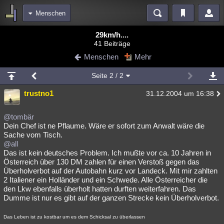
Menschen
Bereiche
29km/h....
41 Beiträge
Echtzeit
Diskussionen
Blogs
Videos
Statistiken
Menschen
Mehr
Chat
Wiki
Neuigkeiten
2
Seite
2
/ 2
meine Rubriken
trustno1
31.12.2004 um 16:38
Menschen
Wissenschaft
Politik
Mystery
Kriminalfälle
Spiritualität
Verschwörungen
Technologie
Ufologie
@tombär
Dein Chef ist ne Pflaume. Wäre er sofort zum Anwalt wäre die
Sache vom Tisch.
Natur
Umfragen
Unterhaltung
@all
weitere Rubriken
Das ist kein deutsches Problem. Ich mußte vor ca. 10 Jahren in
Österreich über 130 DM zahlen für einen Verstoß gegen das
Philosophie
Träume
Orte
Esoterik
Literatur
Überholverbot auf der Autobahn kurz vor Landeck. Mit mir zahlten
2 Italiener ein Holländer und ein Schwede. Alle Österreicher die
Astronomie
Helpdesk
Gruppen
Gaming
Filme
den Lkw ebenfalls überholt hatten durften weiterfahren. Das
Dumme ist nur es gibt auf der ganzen Strecke kein Überholverbot.
Musik
Clash
Verbesserungen
Allmystery
English
Das Leben ist zu kostbar um es dem Schicksal zu überlassen
Übersichten