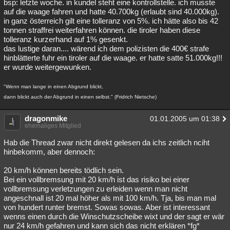
bsp: letzte woche. in kundel steht eine kontrollstelle. ich musste
auf die waage fahren und hatte 40.700kg (erlaubt sind 40.000kg).
in ganz österreich gilt eine tolleranz von 5%. ich hätte also bis 42
tonnen straffrei weiterfahren können. die tiroler haben diese
tolleranz kurzerhand auf 1% gesenkt.
das lustige daran.... wärend ich dem polizisten die 400€ strafe
hinblätterte fuhr ein tiroler auf die waage. er hatte satte 51.000kg!!!
er wurde weitergewunken.
"Wenn man lange in einen Abgrund blickt,
dann blickt auch der Abgrund in einen selbst." (Fridrich Nietsche)
dragonmike
01.01.2005 um 01:38
ehemaliges Mitglied
Hab die Thread zwar nicht direkt gelesen da ichs zeitlich nciht
hinbekomm, aber dennoch:
20 km/h können bereits tödlich sein.
Bei ein vollbremsung mit 20 km/h ist das risiko bei einer
vollbremsung verletzungen zu erleiden wenn man nicht
angeschnall ist 20 mal höher als mit 100 km/h. Tja, bis man mal
von hundert runter bremst. Sowas sowas. Aber ist interessant
wenns einen durch die Winschutzscheibe wixt und der sagt er wär
nur 24 km/h gefahren und kann sich das nicht erklären *fg*