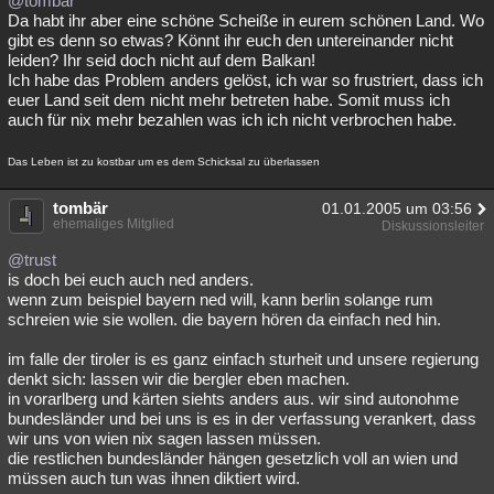
@tombär
Da habt ihr aber eine schöne Scheiße in eurem schönen Land. Wo
gibt es denn so etwas? Könnt ihr euch den untereinander nicht
leiden? Ihr seid doch nicht auf dem Balkan!
Ich habe das Problem anders gelöst, ich war so frustriert, dass ich
euer Land seit dem nicht mehr betreten habe. Somit muss ich
auch für nix mehr bezahlen was ich ich nicht verbrochen habe.
Das Leben ist zu kostbar um es dem Schicksal zu überlassen
tombär
01.01.2005 um 03:56
ehemaliges Mitglied
Diskussionsleiter
@trust
is doch bei euch auch ned anders.
wenn zum beispiel bayern ned will, kann berlin solange rum
schreien wie sie wollen. die bayern hören da einfach ned hin.
im falle der tiroler is es ganz einfach sturheit und unsere regierung
denkt sich: lassen wir die bergler eben machen.
in vorarlberg und kärten siehts anders aus. wir sind autonohme
bundesländer und bei uns is es in der verfassung verankert, dass
wir uns von wien nix sagen lassen müssen.
die restlichen bundesländer hängen gesetzlich voll an wien und
müssen auch tun was ihnen diktiert wird.