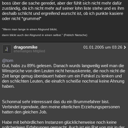
boss über die sache geredet, aber der fühlt sich nicht mehr dafür
zuständig, da ich nicht mehr auf seiner lohn liste stehe und es ihm
deshalb schlicht und ergreifend wurscht ist, ob ich punkte kasiere
oder nicht *grummel*
"Wenn man lange in einen Abgrund blickt,
dann blickt auch der Abgrund in einen selbst." (Fridrich Nietsche)
dragonmike
01.01.2005 um 03:26
ehemaliges Mitglied
@tom
Gut, habs zu 89% gelesen. Danach wurds langweilig weil man die
Winsprüche von den Leuten nicht herauskennte, die noch nicht die
Zeit lange genug überdauert haben um ein Fehikel zu lenken und
den schlichten Leuten, die einafch scheiße nochmal keine Ahnung
haben.
Schonmal sehr interessant das du ein Brummefahrer bist.
Verbindet irgendwie, den meine elterlichen Erziehungspersonen
hatten den gleichen Job.
Habe mit behördlichen Instanzen glücklicherweise noch keine
sollcherleien Erfahrungen gemacht. Auch ist ein Rat von mir in der