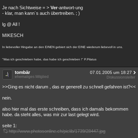
Je nach Sichtweise = >
Ver
-antwort-ung
- klar, man kann´s auch übertreiben. ; )
lg @ All !
MIKESCH
In liebevoller Hingabe an den EINEN gebiert sich der EINE wiederum liebevoll in uns.
"Was ich geschrieben habe, das habe ich geschrieben !" P.Pilatus
tombär
07.01.2005 um 18:27
ehemaliges Mitglied
Diskussionsleiter
>>Ging es nicht darum , das er generell zu schnell gefahren ist?<<
nein.
also hier mal das erste schreiben, dass ich damals bekommen
habe. da steht alles, was mir zur last gelegt wird.
seite 1:
http://www.photosonline.ch/piclib/1739/28447.jpg