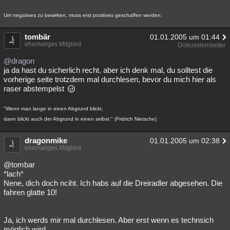
Um negatives zu bewirken, muss erst positives geschaffen werden.
tombär
01.01.2005 um 01:44
ehemaliges Mitglied
Diskussionsleiter
@dragon
ja da hast du sicherlich recht. aber ich denk mal, du solltest die
vorherige seite trotzdem mal durchlesen, bevor du mich hier als
raser abstempelst
"Wenn man lange in einen Abgrund blickt,
dann blickt auch der Abgrund in einen selbst." (Fridrich Nietsche)
dragonmike
01.01.2005 um 02:38
ehemaliges Mitglied
@tombar
*lach*
Nene, dich doch nciht. Ich habs auf die Dreiradler abgesehen. Die
fahren glatte 10!
Ja, ich werds mir mal durchlesen. Aber erst wenn es technsich
möglich wird.