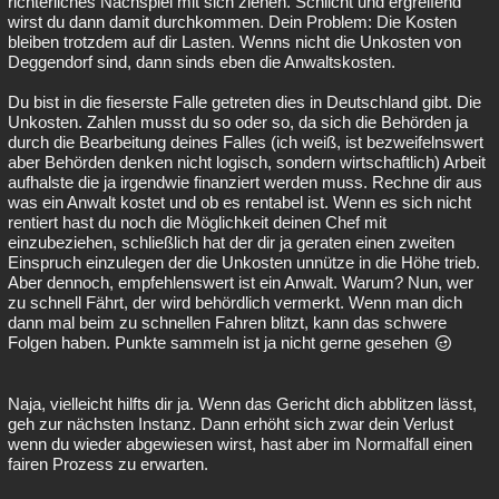
richterliches Nachspiel mit sich ziehen. Schlicht und ergreifend
wirst du dann damit durchkommen. Dein Problem: Die Kosten
bleiben trotzdem auf dir Lasten. Wenns nicht die Unkosten von
Deggendorf sind, dann sinds eben die Anwaltskosten.
Du bist in die fieserste Falle getreten dies in Deutschland gibt. Die
Unkosten. Zahlen musst du so oder so, da sich die Behörden ja
durch die Bearbeitung deines Falles (ich weiß, ist bezweifelnswert
aber Behörden denken nicht logisch, sondern wirtschaftlich) Arbeit
aufhalste die ja irgendwie finanziert werden muss. Rechne dir aus
was ein Anwalt kostet und ob es rentabel ist. Wenn es sich nicht
rentiert hast du noch die Möglichkeit deinen Chef mit
einzubeziehen, schließlich hat der dir ja geraten einen zweiten
Einspruch einzulegen der die Unkosten unnütze in die Höhe trieb.
Aber dennoch, empfehlenswert ist ein Anwalt. Warum? Nun, wer
zu schnell Fährt, der wird behördlich vermerkt. Wenn man dich
dann mal beim zu schnellen Fahren blitzt, kann das schwere
Folgen haben. Punkte sammeln ist ja nicht gerne gesehen
Naja, vielleicht hilfts dir ja. Wenn das Gericht dich abblitzen lässt,
geh zur nächsten Instanz. Dann erhöht sich zwar dein Verlust
wenn du wieder abgewiesen wirst, hast aber im Normalfall einen
fairen Prozess zu erwarten.