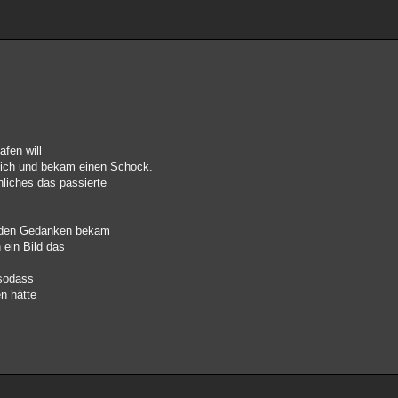
afen will
e ich und bekam einen Schock.
liches das passierte
n den Gedanken bekam
 ein Bild das
 sodass
n hätte