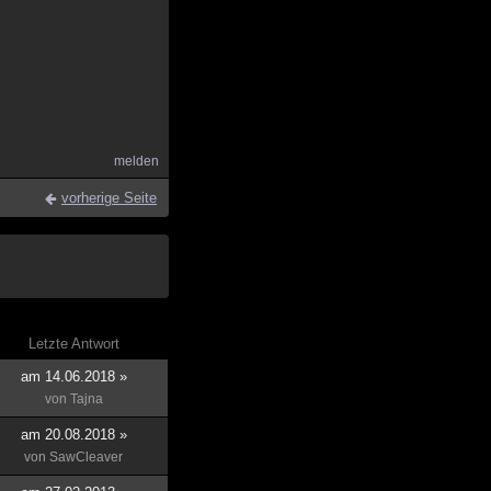
melden
vorherige Seite
Letzte Antwort
am 14.06.2018 »
von
Tajna
am 20.08.2018 »
von
SawCleaver