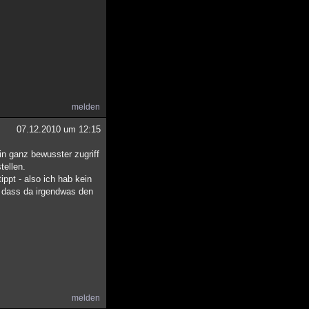
melden
07.12.2010 um 12:15
ein ganz bewusster zugriff
tellen.
ippt - also ich hab kein
t dass da irgendwas den
melden