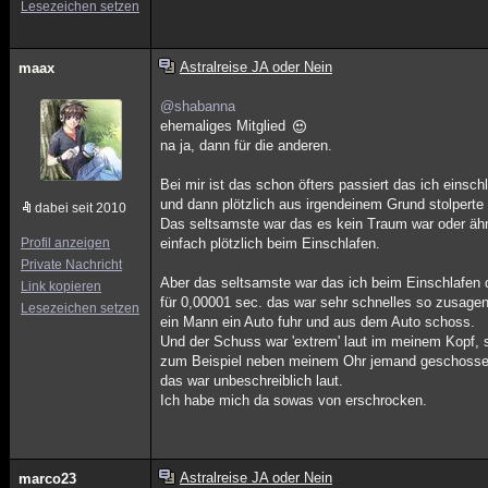
Lesezeichen setzen
Astralreise JA oder Nein
maax
@shabanna
ehemaliges Mitglied
na ja, dann für die anderen.
Bei mir ist das schon öfters passiert das ich einschl
und dann plötzlich aus irgendeinem Grund stolpert
dabei seit 2010
Das seltsamste war das es kein Traum war oder ähn
Profil anzeigen
einfach plötzlich beim Einschlafen.
Private Nachricht
Aber das seltsamste war das ich beim Einschlafe
Link kopieren
für 0,00001 sec. das war sehr schnelles so zusagen
Lesezeichen setzen
ein Mann ein Auto fuhr und aus dem Auto schoss.
Und der Schuss war 'extrem' laut im meinem Kopf,
zum Beispiel neben meinem Ohr jemand geschosse
das war unbeschreiblich laut.
Ich habe mich da sowas von erschrocken.
Astralreise JA oder Nein
marco23