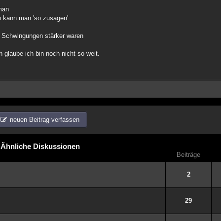
man
n kann man 'so zusagen'
e Schwingungen stärker waren
 glaube ich bin noch nicht so weit.
neuen Beitrag verfassen
Ähnliche Diskussionen
Beiträge
2
29