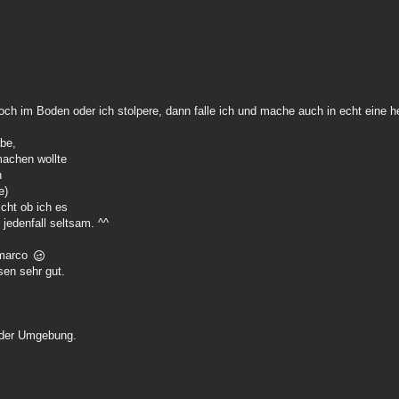
Loch im Boden oder ich stolpere, dann falle ich und mache auch in echt eine 
abe,
machen wollte
h
e)
cht ob ich es
 jedenfall seltsam. ^^
n marco
sen sehr gut.
n der Umgebung.