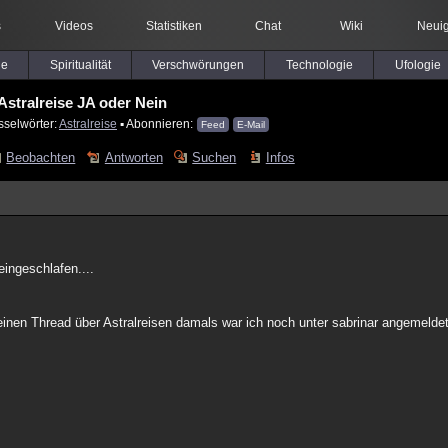
s
Videos
Statistiken
Chat
Wiki
Neuig
le
Spiritualität
Verschwörungen
Technologie
Ufologie
Astralreise JA oder Nein
sselwörter:
Astralreise
▪ Abonnieren:
Feed
E-Mail
Beobachten
Antworten
Suchen
Infos
eingeschlafen....
inen Thread über Astralreisen damals war ich noch unter sabrinar angemeldet