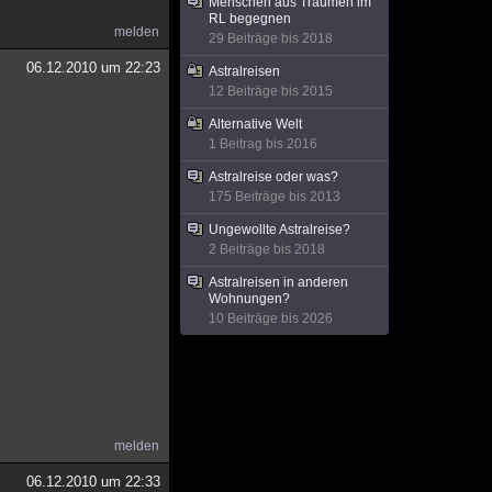
Menschen aus Träumen im
RL begegnen
melden
29 Beiträge bis 2018
06.12.2010 um 22:23
Astralreisen
12 Beiträge bis 2015
Alternative Welt
1 Beitrag bis 2016
Astralreise oder was?
175 Beiträge bis 2013
Ungewollte Astralreise?
2 Beiträge bis 2018
Astralreisen in anderen
Wohnungen?
10 Beiträge bis 2026
melden
06.12.2010 um 22:33