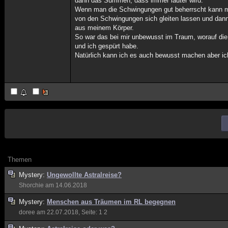
dann das Summen, dass immer lauter wird.
Wenn man die Schwingungen gut beherrscht kann 
von den Schwingungen sich gleiten lassen und dan
aus meinem Körper.
So war das bei mir unbewusst im Traum, worauf di
und ich gespürt habe.
Natürlich kann ich es auch bewusst machen aber ich
Themen
Mystery:
Ungewollte Astralreise?
Shorchie
am 14.06.2018
Mystery:
Menschen aus Träumen im RL begegnen
doree
am 22.07.2018, Seite:
1
2