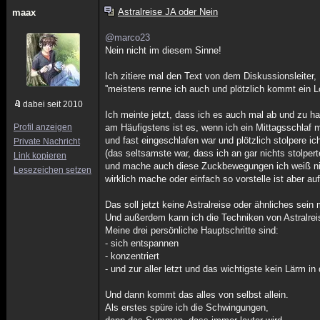
Astralreise JA oder Nein
maax
@marco23
Nein nicht im diesem Sinne!
Ich zitiere mal den Text von dem Diskussionsleiter,
''meistens renne ich auch und plötzlich kommt ein 
dabei seit 2010
Ich meinte jetzt, dass ich es auch mal ab und zu h
Profil anzeigen
am Häufigstens ist es, wenn ich ein Mittagsschlaf 
und fast eingeschlafen war und plötzlich stolpere ic
Private Nachricht
(das seltsamste war, dass ich an gar nichts stolpert
Link kopieren
und mache auch diese Zuckbewegungen ich weiß ni
Lesezeichen setzen
wirklich mache oder einfach so vorstelle ist aber auf
Das soll jetzt keine Astralreise oder ähnliches sei
Und außerdem kann ich die Techniken von Astralrei
Meine drei persönliche Hauptschritte sind:
- sich entspannen
- konzentriert
- und zur aller letzt und das wichtigste kein Lärm i
Und dann kommt das alles von selbst allein.
Als erstes spüre ich die Schwingungen,