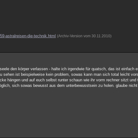
9-astralreisen-die-technik.html
(Archiv-Version vom 30.11.2010)
seele den körper verlassen - halte ich irgendwie für quatsch, das ist einfach 
 sehen ist beispielweise kein problem, sowas kann man sich total leicht vors
decke hängen und auf euch selbst runter schaun wie ihr vorm rechner sitzt und t
möglich, sich sowas bewusst aus dem unterbewusstsein zu holen. glaube nich