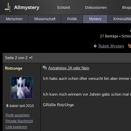
Allmystery
Echtzeit
Diskussionen
Blog
Menschen
Wissenschaft
Politik
Mystery
Kriminalfäl
27 Beiträge
▪ Schlü
Rubrik Mystery
Seite 2 von 2
Astralreise JA oder Nein
Rotzunge
Ich habs auch schon öfter versucht bin aber immer 
Ich kann mich erinnern vor Jahren gabs schon mal e
GRüßle RotzUnge
dabei seit 2010
Profil anzeigen
Private Nachricht
Link kopieren