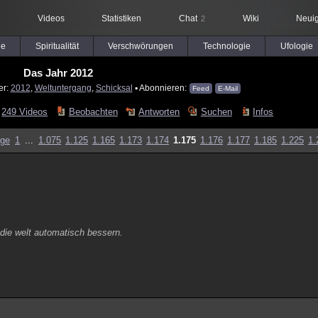
Videos
Statistiken
Chat
Wiki
Neuig
2
le
Spiritualität
Verschwörungen
Technologie
Ufologie
Das Jahr 2012
er:
2012
,
Weltuntergang
,
Schicksal
▪ Abonnieren:
Feed
E-Mail
249 Videos
Beobachten
Antworten
Suchen
Infos
ige
1
...
1.075
1.125
1.165
1.173
1.174
1.175
1.176
1.177
1.185
1.225
1.
die welt automatisch bessern.