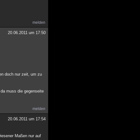
melden
20.06.2011 um 17:50
en doch nur zeit, um zu
er da muss die gegenseite
melden
20.06.2011 um 17:54
rwiesener Maßen nur auf