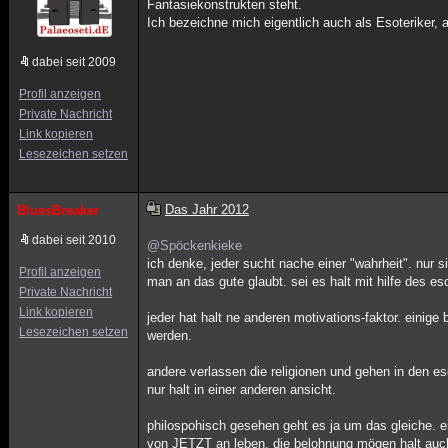
Fantasiekonstrukten steht.
Ich bezeichne mich eigentlich auch als Esoteriker,
dabei seit 2009
Profil anzeigen
Private Nachricht
Link kopieren
Lesezeichen setzen
Das Jahr 2012
BluesBreaker
dabei seit 2010
@Spöckenkieke
ich denke, jeder sucht nache einer "wahrheit". nur s
Profil anzeigen
man an das gute glaubt. sei es halt mit hilfe des 
Private Nachricht
Link kopieren
jeder hat halt ne anderen motivations-faktor. einig
Lesezeichen setzen
werden.
andere verlassen die religionen und gehen in den eso
nur halt in einer anderen ansicht.
philospohisch gesehen geht es ja um das gleiche. e
von JETZT an leben. die belohnung mögen halt auch 