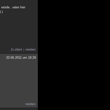
 würde...wäre hier
 )
2x zitiert
melden
20.06.2011 um 18:29
melden