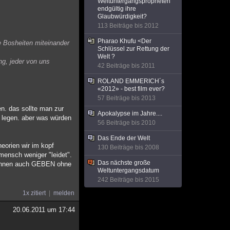
Weltuntergangspropheten
endgültig ihre
Glaubwürdigkeit?
113 Beiträge bis 2012
Pharao Khufu <Der
e Bosheiten miteinander
Schlüssel zur Rettung der
Welt ?
ng, jeder von uns
42 Beiträge bis 2011
ROLAND EMMERICH´s
«2012» - best film ever?
57 Beiträge bis 2013
en. das sollte man zur
Apokalypse im Jahre....
g legen. aber was würden
56 Beiträge bis 2010
Das Ende der Welt
heorien wir im kopf
130 Beiträge bis 2008
mensch weniger "leidet".
Das nächste große
r können auch GEBEN ohne
Weltuntergangsdatum
242 Beiträge bis 2015
1x zitiert
melden
20.06.2011 um 17:44