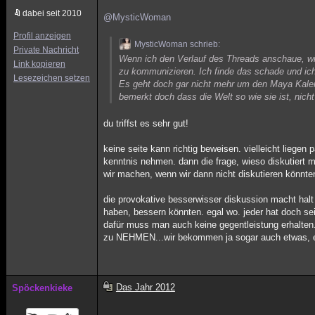
dabei seit 2010
@MysticWoman
Profil anzeigen
MysticWoman schrieb:
Private Nachricht
Wenn ich den Verlauf des Threads anschaue, wir
Link kopieren
zu kommunizieren. Ich finde das schade und ich
Lesezeichen setzen
Es geht doch gar nicht mehr um den Maya Kalend
bemerkt doch dass die Welt so wie sie ist, nich
du triffst es sehr gut!
keine seite kann richtig beweisen. vielleicht liege
kenntnis nehmen. dann die frage, wieso diskutiert 
wir machen, wenn wir dann nicht diskutieren könnte
die provokative besserwisser diskussion macht halt 
haben, bessern könnten. egal wo. jeder hat doch se
dafür muss man auch keine gegentleistung erhalten.
zu NEHMEN...wir bekommen ja sogar auch etwas, ei
Das Jahr 2012
Spöckenkieke