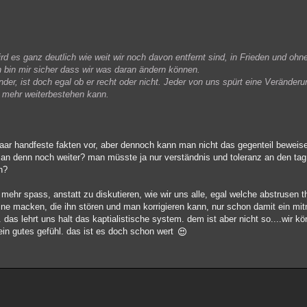
d es ganz deutlich wie weit wir noch davon entfernt sind, in Frieden und ohn
 bin mir sicher dass wir was daran ändern können.
er, ist doch egal ob er recht oder nicht. Jeder von uns spürt eine Veränderu
t mehr weiterbestehen kann.
n paar handfeste fakten vor, aber dennoch kann man nicht das gegenteil beweis
man denn noch weiter? man müsste ja nur verständnis und toleranz an den ta
n?
mehr spass, anstatt zu diskutieren, wie wir uns alle, egal welche abstrusen t
ine macken, die ihn stören und man korrigieren kann, nur schon damit ein mit
 das lehrt uns halt das kaptialistische system. dem ist aber nicht so....wi
n gutes gefühl. das ist es doch schon wert