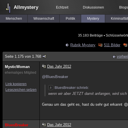
Allmystery
Echtzeit
Diskussionen
Blogs
Menschen
Wissenschaft
Politik
Mystery
Kriminalfäl
35.183 Beiträge
▪ Schlüsselwört
Rubrik Mystery
511 Bilder
Seite 1.175 von 1.768
vorher
Das Jahr 2012
MysticWoman
ehemaliges Mitglied
@BluesBreaker
Link kopieren
BluesBreaker schrieb:
Lesezeichen setzen
wenn wir aber JETZT damit anfangen, wird sich 
Genau um das geht es, hast du sehr gut erkannt
Das Jahr 2012
BluesBreaker