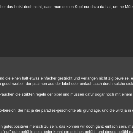
 aber das heißt doch nicht, dass man seinen Kopf nur dazu da hat, um ne Müt
ind die einen halt etwas einfacher gestrickt und verlangen nicht zig beweise.
eso-geschwurbel, der psalmen aus der bibel oder einfach auch durch solche di
e brauchen die strikten regeln der bibel und müssen dafür sogar noch mit einem
-bereich. der hat ja die paradies-geschichte als grundlage, und die wird ja in
in guter/positiver mensch zu sein. das können wir doch ganz einfach sein. m
"nur" gute gefühle sein. jeder kennt ein solches gefühl. und dieses gefühl m