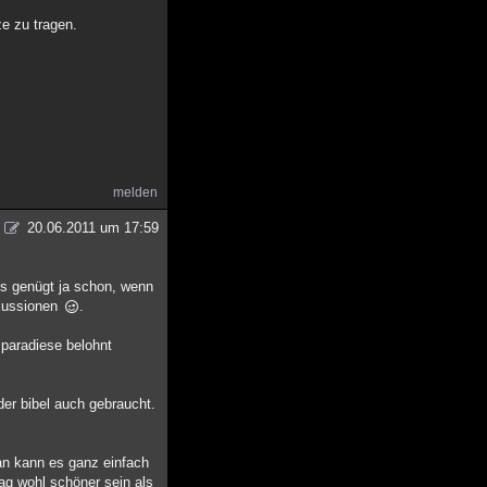
ze zu tragen.
melden
20.06.2011 um 17:59
 es genügt ja schon, wenn
skussionen
.
 paradiese belohnt
 der bibel auch gebraucht.
an kann es ganz einfach
ag wohl schöner sein als