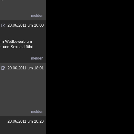
melden
20.06.2011 um 18:00
r im Wettbewerb um
r- und Sexneid führt.
melden
20.06.2011 um 18:01
melden
20.06.2011 um 18:23