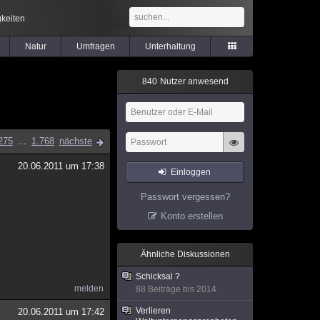
keiten
Natur
Umfragen
Unterhaltung
8
4
0
Nutzer anwesend
275
...
1.768
nächste
20.06.2011 um 17:38
Einloggen
Passwort vergessen?
Konto erstellen
Ähnliche Diskussionen
Schicksal ?
melden
88 Beiträge bis 2014
Verlieren
20.06.2011 um 17:42