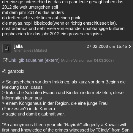
der einzige unterschied ist das ein paar leute gesagt haben das
2012 die welt untergehen soll
mit dem jahr 2012 is das anders
da treffen sehr viele linien auf einen punkt
die mayas,hopi, bibelcode(wenn er richtig entschlüsselt ist),
nostradamus und sehr viele von einander unabhängige kulturen
prophezeien für das jahr 2012 ein grosses ereigniss
jalla
27.02.2008 um 15:45
ehemaliges Mitglied
Link: gib.squat.net (extern)
(Archiv-Version vom 04.03.2008)
@ gambolx
> So geschehen vor dem Irakkrieg, als kurz vor dem Beginn die
Meldung kam, dasss
> Irakische Soldaten Frauen und Kinder niedermetzleten, diese
Information kam aus
> einem Königshaus in der Region, die eine junge Frau
(Prinzessin?) in de Kamera
> sagte und damit glaubhaft war.
"An anonymous fifteen year old "Nayirah" allegedly a Kuwaiti with
first hand knowledge of the crimes witnessed by "Cindy" from San