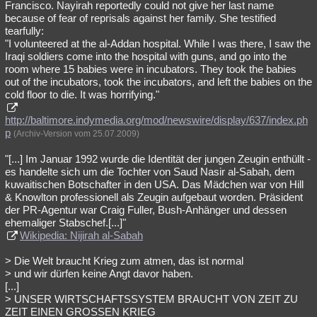
Francisco. Nayirah reportedly could not give her last name
because of fear of reprisals against her family. She testified
tearfully:
"I volunteered at the al-Addan hospital. While I was there, I saw the
Iraqi soldiers come into the hospital with guns, and go into the
room where 15 babies were in incubators. They took the babies
out of the incubators, took the incubators, and left the babies on the
cold floor to die. It was horrifying."
http://baltimore.indymedia.org/mod/newswire/display/637/index.ph
p
(Archiv-Version vom 25.07.2009)
"[...] Im Januar 1992 wurde die Identität der jungen Zeugin enthüllt -
es handelte sich um die Tochter von Saud Nasir al-Sabah, dem
kuwaitischen Botschafter in den USA. Das Mädchen war von Hill
& Knowlton professionell als Zeugin aufgebaut worden. Präsident
der PR-Agentur war Craig Fuller, Bush-Anhänger und dessen
ehemaliger Stabschef.[...]"
Wikipedia: Nijirah al-Sabah
> Die Welt braucht Krieg zum atmen, das ist normal
> und wir dürfen keine Angt davor haben.
[...]
> UNSER WIRTSCHAFTSSYSTEM BRAUCHT VON ZEIT ZU
ZEIT EINEN GROSSEN KRIEG