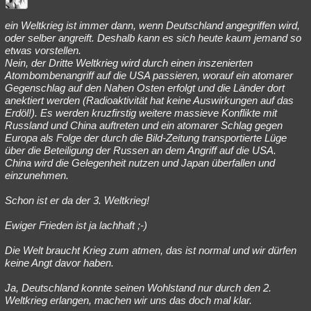
Besucht
Teilgenommen
Alle
Neue
Geschlossen
ein Weltkrieg ist immer dann, wenn Deutschland angegriffen wird,
oder selber angreift. Deshalb kann es sich heute kaum jemand so
Lesenswert
Schlüsselwörter
etwas vorstellen.
Nein, der Dritte Weltkrieg wird durch einen inszenierten
Atombombenangriff auf die USA passieren, worauf ein atomarer
Gegenschlag auf den Nahen Osten erfolgt und die Länder dort
anektiert werden (Radioaktivität hat keine Auswirkungen auf das
Erdöl!). Es werden kruzfirstig weitere massieve Konflikte mit
Russland und China auftreten und ein atomarer Schlag gegen
Europa als Folge der durch die Bild-Zeitung transportierte Lüge
über die Beteiligung der Russen an dem Angriff auf die USA.
China wird die Gelegenheit nutzen und Japan überfallen und
einzunehmen.
Schon ist er da der 3. Weltkrieg!
Ewiger Frieden ist ja lachhaft ;-)
Die Welt braucht Krieg zum atmen, das ist normal und wir dürfen
keine Angt davor haben.
Ja, Deutschland konnte seinen Wohlstand nur durch den 2.
Weltkrieg erlangen, machen wir uns das doch mal klar.