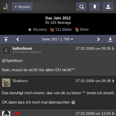
Mystery
Bereiche
Das Jahr 2012
35.183 Beiträge
Echtzeit
Diskussionen
Blogs
Videos
Statistiken
Mystery
511 Bilder
Mehr
Chat
Wiki
Neuigkeiten
3
Seite
181
/ 1.768
meine Rubriken
kaltesfeuer
27.02.2008 um 09:35
Menschen
Wissenschaft
Politik
Mystery
Kriminalfälle
ehemaliges Mitglied
Spiritualität
Verschwörungen
Technologie
Ufologie
@Spinelsun
Nein, musst du nicht! Vor allem DU nicht!^^
Natur
Umfragen
Unterhaltung
weitere Rubriken
Shakuru
27.02.2008 um 09:38
Philosophie
Träume
Orte
Esoterik
Literatur
Das beruhigt mich enorm, das von dir zu hören ^^ (mein ich ernst!)
Astronomie
Helpdesk
Gruppen
Gaming
Filme
OK dann lass ich mich mal überraschen
Musik
Clash
Verbesserungen
Allmystery
English
J.W.
27.02.2008 um 12:04
Übersichten