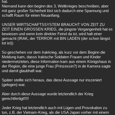
hat.
Niemand kann den beginn des 3. Weltkrieges beschreiben, aber
mit ganz großer Sicherheit löst sich dadurch eine Spannung und
schafft Raum für einen Neuanfang.
UNSER WIRTSCHAFTSSYSTEM BRAUCHT VON ZEIT ZU
ZEIT EINEN GROSSEN KRIEG, die jüngste Vergangenheit hat es
bewiesen und wenn kein direkter Feind da ist, wird halt einer
gemacht (IRAK, der TERROR mit BIN LADEN (der schon längst
tot ist))
So geschehen vor dem Irakkrieg, als kurz vor dem Beginn die
Meldung kam, dasss Irakische Soldaten Frauen und Kinder
niedermetzleten, diese Information kam aus einem Königshaus in
der Region, die eine junge Frau (Prinzessin?) in de Kamera sagte
und damit glaubhaft war.
Später stellte sich heraus, das diese Aussage nur inszeniert
(gelogen) war.
Aber durch diese Aussage wurde letztendlich der Krieg
gerechtfertigt!!!!!
Jeder Krieg hat letztendlich auch mit Lügen und Provokation zu
tun, z.B. der Vietnam-Krieg, als die USA Japan vorher mit einem