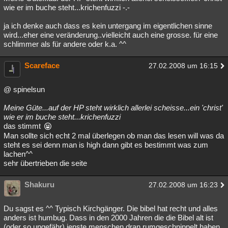
wie er im buche steht...krichenfuzzi -.-
ja ich denke auch dass es kein untergang im eigentlichen sinne
wird...eher eine veränderung..vielleicht auch eine grosse. für eine
schlimmer als für andere oder k.a. ^^
Scareface
27.02.2008 um 16:15
@ spinelsun
Meine Güte...auf der HP steht wirklich allerlei scheisse...ein 'christ'
wie er im buche steht...krichenfuzzi
das stimmt
Man sollte sich echt 2 mal überlegen ob man das lesen will was da
steht es sei denn man is high dann gibt es bestimmt was zum
lachen^^
sehr übertrieben die seite
Shakuru
27.02.2008 um 16:23
Du sagst es ^^ Typisch Kirchgänger. Die bibel hat recht und alles
anders ist humbug. Dass in den 2000 Jahren die die Bibel alt ist
(oder so ungefähr) jenste menschen dran rumgeschnippelt haben