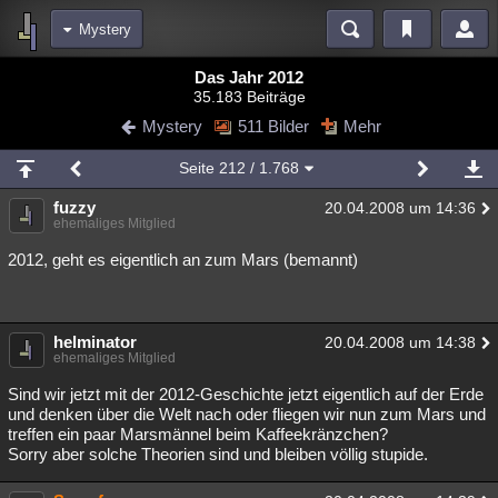
Mystery
Bereiche
Das Jahr 2012
35.183 Beiträge
Echtzeit
Diskussionen
Blogs
Videos
Statistiken
Mystery
511 Bilder
Mehr
Chat
Wiki
Neuigkeiten
Seite
212
/ 1.768
meine Rubriken
fuzzy
20.04.2008 um 14:36
Menschen
Wissenschaft
Politik
Mystery
Kriminalfälle
ehemaliges Mitglied
Spiritualität
Verschwörungen
Technologie
Ufologie
2012, geht es eigentlich an zum Mars (bemannt)
Natur
Umfragen
Unterhaltung
weitere Rubriken
helminator
20.04.2008 um 14:38
ehemaliges Mitglied
Philosophie
Träume
Orte
Esoterik
Literatur
Sind wir jetzt mit der 2012-Geschichte jetzt eigentlich auf der Erde
Astronomie
Helpdesk
Gruppen
Gaming
Filme
und denken über die Welt nach oder fliegen wir nun zum Mars und
treffen ein paar Marsmännel beim Kaffeekränzchen?
Sorry aber solche Theorien sind und bleiben völlig stupide.
Musik
Clash
Verbesserungen
Allmystery
English
Übersichten