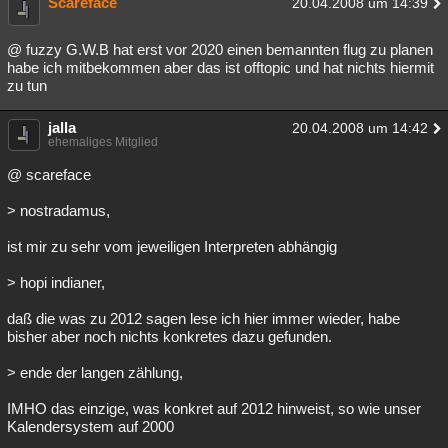
Scareface
20.04.2008 um 14:39
Besucht
Teilgenommen
Alle
Neue
Geschlossen
@ fuzzy G.W.B hat erst vor 2020 einen bemannten flug zu planen
Lesenswert
Schlüsselwörter
habe ich mitbekommen aber das ist offtopic und hat nichts hiermit
zu tun
jalla
20.04.2008 um 14:42
ehemaliges Mitglied
@ scareface
> nostradamus,
ist mir zu sehr vom jeweiligen Interpreten abhängig
> hopi indianer,
daß die was zu 2012 sagen lese ich hier immer wieder, habe
bisher aber noch nichts konkretes dazu gefunden.
> ende der langen zählung,
IMHO das einzige, was konkret auf 2012 hinweist, so wie unser
Kalendersystem auf 2000