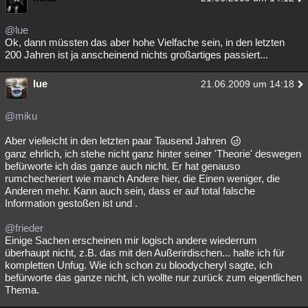
Besucht
Teilgenommen
Alle
Neue
Geschlossen
@lue
Ok, dann müssten das aber hohe Vielfache sein, in den letzten
Lesenswert
Schlüsselwörter
200 Jahren ist ja anscheinend nichts großartiges passiert...
lue
21.06.2009 um 14:18
@miku
Aber vielleicht in den letzten paar Tausend Jahren
ganz ehrlich, ich stehe nicht ganz hinter seiner 'Theorie' deswegen
befürworte ich das ganze auch nicht. Er hat genauso
rumchecheriert wie manch Andere hier, die Einen weniger, die
Anderen mehr. Kann auch sein, dass er auf total falsche
Information gestoßen ist und .
@frieder
Einige Sachen erscheinen mir logisch andere wiederrum
überhaupt nicht, z.B. das mit den Außerirdischen... halte ich für
kompletten Unfug. Wie ich schon zu bloodycheryl sagte, ich
befürworte das ganze nicht, ich wollte nur zurück zum eigentlichen
Thema.