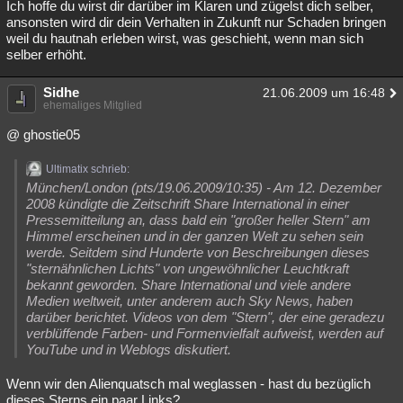
Ich hoffe du wirst dir darüber im Klaren und zügelst dich selber,
ansonsten wird dir dein Verhalten in Zukunft nur Schaden bringen
weil du hautnah erleben wirst, was geschieht, wenn man sich
selber erhöht.
Sidhe
21.06.2009 um 16:48
ehemaliges Mitglied
@ ghostie05
Ultimatix schrieb:
München/London (pts/19.06.2009/10:35) - Am 12. Dezember
2008 kündigte die Zeitschrift Share International in einer
Pressemitteilung an, dass bald ein "großer heller Stern" am
Himmel erscheinen und in der ganzen Welt zu sehen sein
werde. Seitdem sind Hunderte von Beschreibungen dieses
"sternähnlichen Lichts" von ungewöhnlicher Leuchtkraft
bekannt geworden. Share International und viele andere
Medien weltweit, unter anderem auch Sky News, haben
darüber berichtet. Videos von dem "Stern", der eine geradezu
verblüffende Farben- und Formenvielfalt aufweist, werden auf
YouTube und in Weblogs diskutiert.
Wenn wir den Alienquatsch mal weglassen - hast du bezüglich
dieses Sterns ein paar Links?