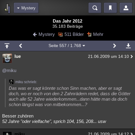
Mystery
Bereiche
Das Jahr 2012
35.183 Beiträge
Echtzeit
Diskussionen
Blogs
Videos
Statistiken
Mystery
511 Bilder
Mehr
Chat
Wiki
Neuigkeiten
Seite
557
/ 1.768
meine Rubriken
lue
21.06.2009 um 14:10
Menschen
Wissenschaft
Politik
Mystery
Kriminalfälle
Spiritualität
Verschwörungen
Technologie
Ufologie
@miku
Natur
Umfragen
Unterhaltung
miku schrieb:
Das was er sagt könnte schon Sinn machen, aber er sagt
weitere Rubriken
doch, wo er noch von den 2 Zahnrädern redet, dass die Götter
auch alle 52 Jahre wiederkommen...dann hätte man da doch
Philosophie
Träume
Orte
Esoterik
Literatur
schon längst was von mitbekommen...?
Astronomie
Helpdesk
Gruppen
Gaming
Filme
Besser zuhören
52 Jahre "oder vielfache", sprich 104, 156, 208... usw
Musik
Clash
Verbesserungen
Allmystery
English
Übersichten
miku
21.06.2009 um 14:12