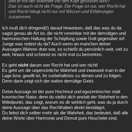
und er mit der Wahrheit vor den Kopf gestoßen wird?
Das ist auch nicht die Frage. Die Frage ist nur, wer Recht hat
und Recht hängt nicht nur mit Wissen und Erfahrungen
zusammen.
Ich muß dich dringend(!) darauf hinweisen, daß das was du da
sagst genau
die
Art ist, die nicht vereinbar mit der demütigen und
harmonischen Haltung der Schöpfung sowie Gott gegenüber ist!
Junge was redest du da? Auch wenn an manchen deiner
Aussagen Wahres dran war, so schießt du persönlich weit, viel zu
weit, hinaus und scheinst es nicht mal zu bemerken.
Es geht
nicht
darum wer Recht hat und wer nicht!
Es geht um die unpersönliche Wahrheit und inwieweit man in der
Lage bzw. gewillt ist, ihr vorbehaltslos zu dienen und zu folgen.
Denn darin zeigt sich der wahre demütige Geist.
Deine Aussage ist der pure Hochmut und egozentrischer statt
kosmischer Natur, denn du stellst
dich
anstatt der Wahrheit in den
Mittelpunkt, das zeigt, worum es dir wirklich geht, was du ja durch
deine Aussage über das Rechthaben direkt bestätigst.
Du liebst dich selber mehr als die Wahrheit, das bedeutet, daß alle
deine Worte über Harmonie und Demut pure Heuchelei sind.