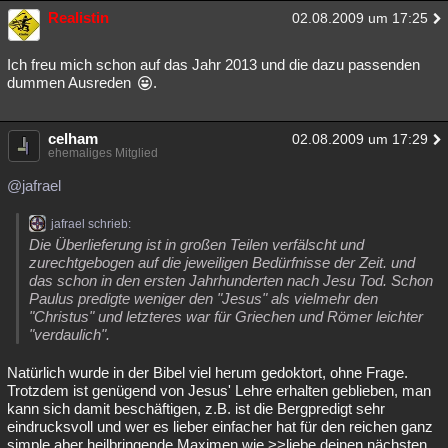
Realistin
02.08.2009 um 17:25
Ich freu mich schon auf das Jahr 2013 und die dazu passenden
dummen Ausreden
.
celham
02.08.2009 um 17:29
ehemaliges Mitglied
@jafrael
jafrael schrieb:
Die Überlieferung ist in großen Teilen verfälscht und
zurechtgebogen auf die jeweiligen Bedürfnisse der Zeit. und
das schon in den ersten Jahrhunderten nach Jesu Tod. Schon
Paulus predigte weniger den "Jesus" als vielmehr den
"Christus" und letzteres war für Griechen und Römer leichter
"verdaulich".
Natürlich wurde in der Bibel viel herum gedoktort, ohne Frage.
Trotzdem ist genügend von Jesus' Lehre erhalten geblieben, man
kann sich damit beschäftigen, z.B. ist die Bergpredigt sehr
eindrucksvoll und wer es lieber einfacher hat für den reichen ganz
simple aber heilbringende Maximen wie >>liebe deinen nächsten