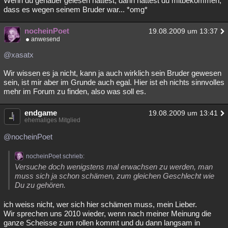
Wenn du genauer gelesen hättest, dann hättest du mitbekommen,
dass es wegen seinem Bruder war... *omg*
Besucht
Teilgenommen
Alle
Neue
Geschlossen
nocheinPoet
Lesenswert
Schlüsselwörter
19.08.2009 um 13:37
anwesend
@xasatx
Wir wissen es ja nicht, kann ja auch wirklich sein Bruder gewesen
sein, ist mir aber im Grunde auch egal. Hier ist eh nichts sinnvolles
mehr im Forum zu finden, also was soll es.
endgame
19.08.2009 um 13:41
ehemaliges Mitglied
@nocheinPoet
nocheinPoet schrieb:
Versuche doch wenigstens mal erwachsen zu werden, man
muss sich ja schon schämen, zum gleichen Geschlecht wie
Du zu gehören.
ich weiss nicht, wer sich hier schämen muss, mein Lieber.
Wir sprechen uns 2010 wieder, wenn nach meiner Meinung die
ganze Scheisse zum rollen kommt und du dann langsam in