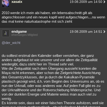
xasatx
19.08.2009 um 14:50
2010 werde ich mein abi haben. ein lebensabschnitt gilt als
abgeschlossen und ein neues kapitl wird aufgeschlagen....na wenn
das mal keine naturkatastrophe mit sich zieht
endgame
19.08.2009 um 14:51
ehemaliges Mitglied
@der_wicht
du solltest erstmal den Kalender selber verstehen, der ganz
anders aufgebaut ist wie unserer und vor allem die Zeitqualität
wiedergibt, dazu steht hier im Thread sehr viel.
Wie die Zeitqualität nach dem Übergang aussieht konnten die
Maya nicht erkennen, aber schon die Zielgerichtete Ausrichtung
des Gesamtzyklusses, der ja durch die Kakulkan-Pyramide
plastisch gezeigt wird, d.h. vom Beginn des Universums an, ob es
nun der Urknall, oder was anderes war. Auf jeden Fall gibt es zu
der Urknalltheorie und der Rotverschiebung Widersprüche. Und
von der dunklen Energie und Materie weiss man auch viel zu
wenig.
Es könnte sein, dass wir einer falschen Theorie aufsitzen, weil sie