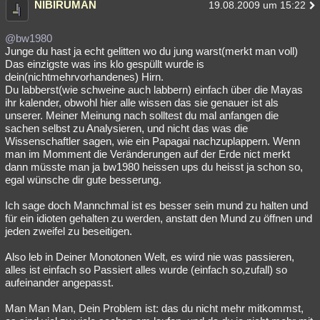
NIBIRUMAN
19.08.2009 um 15:22
@bw1980
Junge du hast ja echt gelitten wo du jung warst(merkt man voll)
Das einzigste was ins klo gespüllt wurde is
dein(nichtmehrvorhandenes) Hirn.
Du labberst(wie schweine auch labbern) einfach über die Mayas
ihr kalender, obwohl hier alle wissen das sie genauer ist als
unserer. Meiner Meinung nach solltest du mal anfangen die
sachen selbst zu Analysieren, und nicht das was die
Wissenschaftler sagen, wie ein Papagai nachzuplappern. Wenn
man im Momment die Veränderungen auf der Erde nict merkt
dann müsste man ja bw1980 heissen ups du heisst ja schon so,
egal wünsche dir gute besserung.
Ich sage doch Mannchmal ist es besser sein mund zu halten und
für ein idioten gehalten zu werden, anstatt den Mund zu öffnen und
jeden zweifel zu beseitigen.
Also leb in Deiner Monotonen Welt, es wird nie was passieren,
alles ist einfach so Passiert alles wurde (einfach so,zufall) so
aufeinander angepasst.
Man Man Man, Dein Problem ist: das du nicht mehr mitkommst,