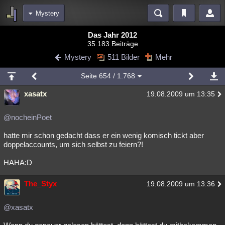
Mystery
Bereiche
Das Jahr 2012
35.183 Beiträge
Echtzeit
Diskussionen
Blogs
Videos
Statistiken
Mystery
511 Bilder
Mehr
Chat
Wiki
Neuigkeiten
Seite
654
/ 1.768
meine Rubriken
xasatx
19.08.2009 um 13:35
Menschen
Wissenschaft
Politik
Mystery
Kriminalfälle
Spiritualität
Verschwörungen
Technologie
Ufologie
@nocheinPoet
hatte mir schon gedacht dass er ein wenig komisch tickt aber
Natur
Umfragen
Unterhaltung
doppelaccounts, um sich selbst zu feiern?!
weitere Rubriken
HAHA:D
Philosophie
Träume
Orte
Esoterik
Literatur
The_Styx
19.08.2009 um 13:36
Astronomie
Helpdesk
Gruppen
Gaming
Filme
Musik
Clash
Verbesserungen
Allmystery
English
@xasatx
Übersichten