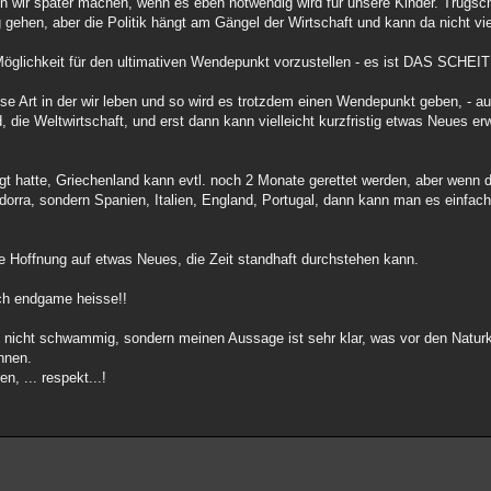
den wir später machen, wenn es eben notwendig wird für unsere Kinder. Trugsc
en, aber die Politik hängt am Gängel der Wirtschaft und kann da nicht vie
ige Möglichkeit für den ultimativen Wendepunkt vorzustellen - es ist DAS 
iese Art in der wir leben und so wird es trotzdem einen Wendepunkt geben, - a
ird, die Weltwirtschaft, und erst dann kann vielleicht kurzfristig etwas Neues 
t hatte, Griechenland kann evtl. noch 2 Monate gerettet werden, aber wenn 
ndorra, sondern Spanien, Italien, England, Portugal, dann kann man es einfach
ie Hoffnung auf etwas Neues, die Zeit standhaft durchstehen kann.
ch endgame heisse!!
st nicht schwammig, sondern meinen Aussage ist sehr klar, was vor den Naturk
nnen.
, ... respekt...!