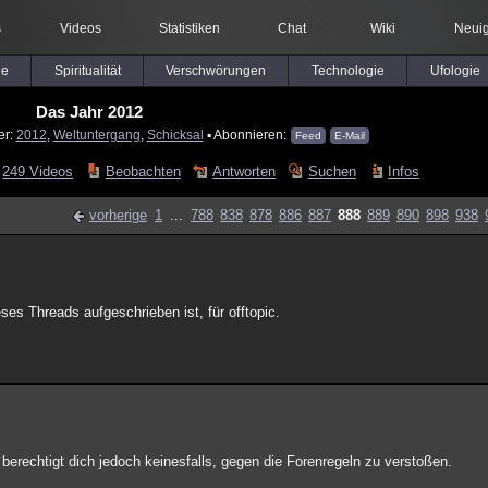
s
Videos
Statistiken
Chat
Wiki
Neuig
le
Spiritualität
Verschwörungen
Technologie
Ufologie
Das Jahr 2012
er:
2012
,
Weltuntergang
,
Schicksal
▪ Abonnieren:
Feed
E-Mail
249 Videos
Beobachten
Antworten
Suchen
Infos
vorherige
1
...
788
838
878
886
887
888
889
890
898
938
eses Threads aufgeschrieben ist, für offtopic.
 berechtigt dich jedoch keinesfalls, gegen die Forenregeln zu verstoßen.