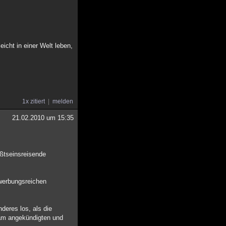
eicht in einer Welt leben,
1x zitiert
melden
21.02.2010 um 15:35
ßtseinsreisende
 werbungsreichen
eres los, als die
tam angekündigten und