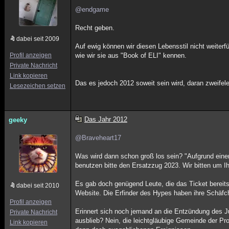
@endgame
Recht geben.
dabei seit 2009
Auf ewig können wir diesen Lebensstil nicht weiterfü
Profil anzeigen
wie wir sie aus "Book of ELI" kennen.
Private Nachricht
Link kopieren
Das es jedoch 2012 soweit sein wird, daran zweifele 
Lesezeichen setzen
Das Jahr 2012
geeky
@Braveheart17
Was wird dann schon groß los sein? "Aufgrund eine
benutzen bitte den Ersatzzug 2023. Wir bitten um Ih
Es gab doch genügend Leute, die das Ticket bereits
dabei seit 2010
Website. Die Erfinder des Hypes haben ihre Schäfc
Profil anzeigen
Erinnert sich noch jemand an die Entzündung des J
Private Nachricht
ausblieb? Nein, die leichtgläubige Gemeinde der Pr
Link kopieren