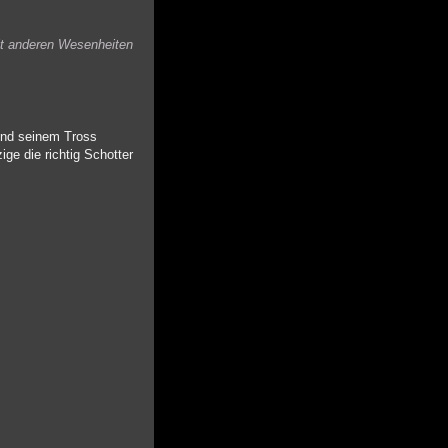
mit anderen Wesenheiten
und seinem Tross
ge die richtig Schotter