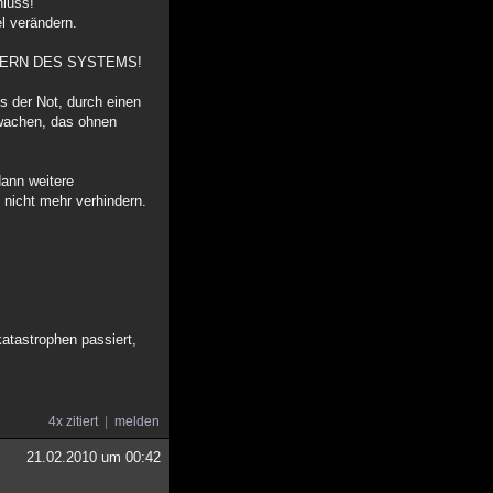
hluss!
l verändern.
SCHEITERN DES SYSTEMS!
us der Not, durch einen
erwachen, das ohnen
dann weitere
 nicht mehr verhindern.
atastrophen passiert,
4x zitiert
melden
21.02.2010 um 00:42