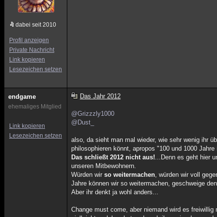
dabei seit 2010
Profil anzeigen
Private Nachricht
Link kopieren
Lesezeichen setzen
Das Jahr 2012
endgame
ehemaliges Mitglied
@Grizzzly1000
@Dust_
Link kopieren
Lesezeichen setzen
also, da sieht man mal wieder, wie sehr wenig ih
philosophieren könnt, apropos "100 und 1000 Jahre i
Das schließt 2012 nicht aus!
...Denn es geht hier 
unseren Mitbewohnern.
Würden wir
so weitermachen
, würden wir voll geg
Jahre können wir so weitermachen, geschweige denn
Aber ihr denkt ja wohl anders...
Change must come, aber niemand wird es freiwillig