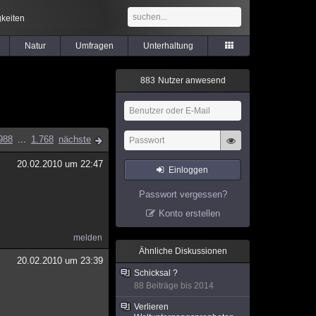
keiten
Natur
Umfragen
Unterhaltung
8
8
3
Nutzer anwesend
988
...
1.768
nächste
20.02.2010 um 22:47
Einloggen
Passwort vergessen?
Konto erstellen
melden
Ähnliche Diskussionen
20.02.2010 um 23:39
Schicksal ?
88 Beiträge bis 2014
Verlieren