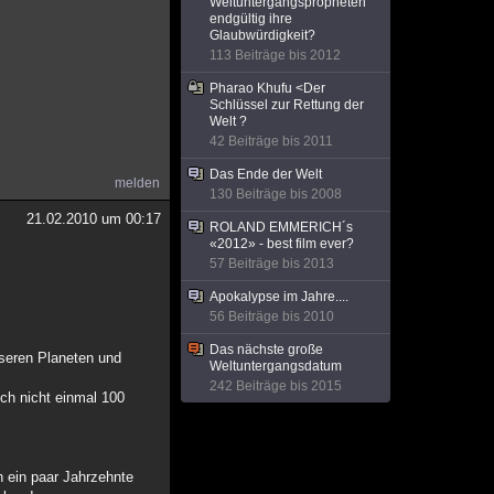
Weltuntergangspropheten
endgültig ihre
Glaubwürdigkeit?
113 Beiträge bis 2012
Pharao Khufu <Der
Schlüssel zur Rettung der
Welt ?
42 Beiträge bis 2011
Das Ende der Welt
melden
130 Beiträge bis 2008
21.02.2010 um 00:17
ROLAND EMMERICH´s
«2012» - best film ever?
57 Beiträge bis 2013
Apokalypse im Jahre....
56 Beiträge bis 2010
Das nächste große
nseren Planeten und
Weltuntergangsdatum
242 Beiträge bis 2015
ch nicht einmal 100
 ein paar Jahrzehnte