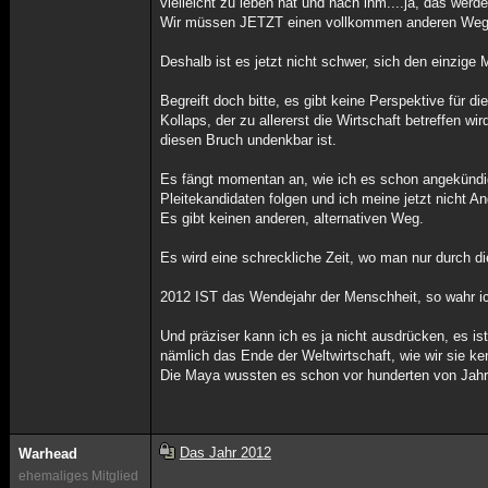
vielleicht zu leben hat und nach ihm....ja, das wer
Wir müssen JETZT einen vollkommen anderen Weg geh
Deshalb ist es jetzt nicht schwer, sich den einz
Begreift doch bitte, es gibt keine Perspektive für d
Kollaps, der zu allererst die Wirtschaft betreffen w
diesen Bruch undenkbar ist.
Es fängt momentan an, wie ich es schon angekündig
Pleitekandidaten folgen und ich meine jetzt nicht A
Es gibt keinen anderen, alternativen Weg.
Es wird eine schreckliche Zeit, wo man nur durch d
2012 IST das Wendejahr der Menschheit, so wahr i
Und präziser kann ich es ja nicht ausdrücken, es i
nämlich das Ende der Weltwirtschaft, wie wir sie ke
Die Maya wussten es schon vor hunderten von Jahren
Das Jahr 2012
Warhead
ehemaliges Mitglied