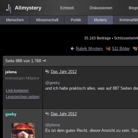
Allmystery
Echtzeit
Diskussionen
Blog
Menschen
Wissenschaft
Politik
Mystery
Kriminalfäl
35.183 Beiträge
▪ Schlüsselwört
Rubrik Mystery
511 Bilder
Seite 888 von 1.768
Das Jahr 2012
jelena
ehemaliges Mitglied
@geeky
und ich halte praktisch alles, was auf 887 Seiten di
Link kopieren
Lesezeichen setzen
Das Jahr 2012
geeky
@jelena
Es ist dein gutes Recht, dieser Ansicht zu sein. Sie