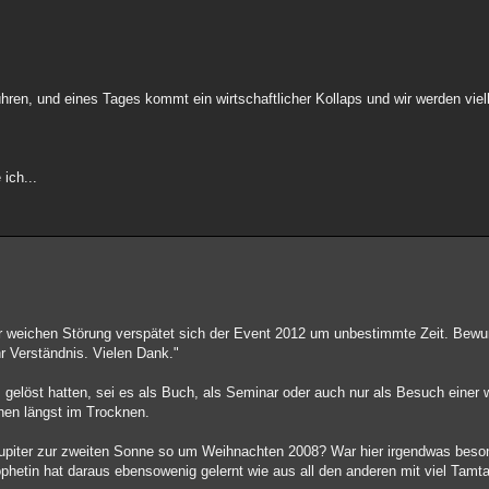
hren, und eines Tages kommt ein wirtschaftlicher Kollaps und wir werden viell
ich...
r weichen Störung verspätet sich der Event 2012 um unbestimmte Zeit. Bewu
r Verständnis. Vielen Dank."
 gelöst hatten, sei es als Buch, als Seminar oder auch nur als Besuch einer
hen längst im Trocknen.
upiter zur zweiten Sonne so um Weihnachten 2008? War hier irgendwas besond
ophetin hat daraus ebensowenig gelernt wie aus all den anderen mit viel Tam