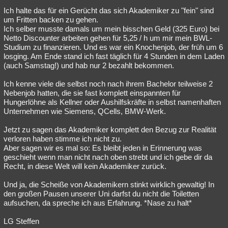
Ich halte das für ein Gerücht das sich Akademiker zu "fein" sind
um Fritten backen zu gehen.
Ich selber musste damals um mein bisschen Geld (325 Euro) bei
Netto Discounter arbeiten gehen für 5,25 / h um mir mein BWL-
Studium zu finanzieren. Und es war ein Knochenjob, der früh um 6
losging. Am Ende stand ich fast täglich für 4 Stunden in dem Laden
(auch Samstag!) und hab nur 2 bezahlt bekommen.
Ich kenne viele die selbst noch nach ihrem Bachelor teilweise 2
Nebenjob hatten, die sie fast komplett einspannten für
Hungerlöhne als Kellner oder Aushilfskräfte in selbst namenhaften
Unternehmen wie Siemens, QCells, BMW-Werk.
Jetzt zu sagen das Akademiker komplett den Bezug zur Realität
verloren haben stimme ich nicht zu.
Aber sagen wir es mal so: Es bleibt jeden in Erinnerung was
geschieht wenn man nicht nach oben strebt und ich gebe dir da
Recht, in diese Welt will kein Akademiker zurück.
Und ja, die Scheiße von Akademikern stinkt wirklich gewaltig! In
den großen Pausen unserer Uni darfst du nicht die Toiletten
aufsuchen, da spreche ich aus Erfahrung. *Nase zu halt*
LG Steffen