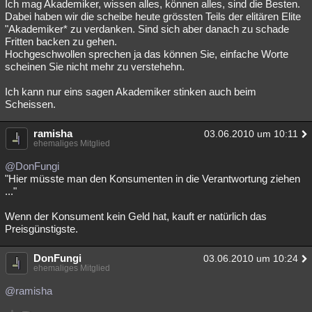
Ich mag Akademiker, wissen alles, können alles, sind die Besten.
Besucht
Teilgenommen
Alle
Neue
Geschlossen
Dabei haben wir die scheibe heute grössten Teils der elitären Elite
"Akademiker* zu verdanken. Sind sich aber danach zu schade
Fritten backen zu gehen.
Lesenswert
Schlüsselwörter
Hochgeschwollen sprechen ja das können Sie, einfache Worte
scheinen Sie nicht mehr zu verstehehn.
Ich kann nur eins sagen Akademiker stinken auch beim
Scheissen.
ramisha
03.06.2010 um 10:11
ehemaliges Mitglied
@DonFungi
"Hier müsste man den Konsumenten in die Verantwortung ziehen
..."
Wenn der Konsument kein Geld hat, kauft er natürlich das
Preisgünstigste.
DonFungi
03.06.2010 um 10:24
ehemaliges Mitglied
@ramisha