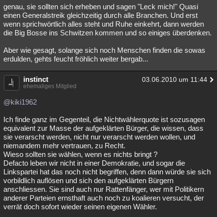
genau, sie sollten sich erheben und sagen "Leck mich!" Quasi
einen Generalstreik gleichzeitig durch alle Branchen. Und erst
wenn sprichwörtlich alles steht und Ruhe einkehrt, dann werden
die Big Bosse ins Schwitzen kommen und so einiges überdenken.
Aber wie gesagt, solange sich noch Menschen finden die sowas
erdulden, gehts feucht fröhlich weiter bergab...
instinct
03.06.2010 um 11:44
ehemaliges Mitglied
@kiki1962
Ich finde ganz im Gegenteil, die Nichtwählerquote ist sozusagen
equivalent zur Masse der aufgeklärten Bürger, die wissen, dass
sie verarscht werden, nicht nur verarscht werden wollen, und
niemandem mehr vertrauen, zu Recht.
Wieso sollten sie wählen, wenn es nichts bringt ?
Defacto leben wir nicht in einer Demokratie, und sogar die
Linkspartei hat das noch nicht begriffen, denn dann würde sie sich
vorbildlich auflösen und sich den aufgeklärten Bürgern
anschliessen. Sie sind auch nur Rattenfänger, wer mit Politikern
anderer Parteien ernsthaft auch noch zu koalieren versucht, der
verrät doch sofort wieder seinen eigenen Wähler.