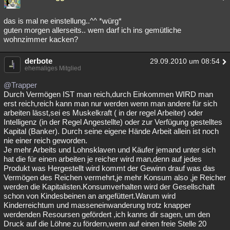
das is mal ne einstellung..^^ *würg*
guten morgen allerseits.. wem darf ich ins gemütliche
wohnzimmer kacken?
derbote
29.09.2010 um 08:54
ehemaliges Mitglied
@Trapper
Durch Vermögen IST man reich,durch Einkommen WIRD man
erst reich,reich kann man nur werden wenn man andere für sich
arbeiten lässt,sei es Muskelkraft ( in der regel Arbeiter) oder
Intelligenz (in der Regel Angestellte) oder zur Verfügung gestelltes
Kapital (Banker). Durch seine eigene Hände Arbeit allein ist noch
nie einer reich geworden.
Je mehr Arbeits und Lohnsklaven und Käufer jemand unter sich
hat die für einen arbeiten je reicher wird man,denn auf jedes
Produkt was Hergestellt wird kommt der Gewinn drauf was das
Vermögen des Reichen vermehrt,je mehr Konsum also ,je Reicher
werden die Kapitalisten.Konsumverhalten wird der Gesellschaft
schon von Kindesbeinen an angefüttert.Warum wird
Kinderreichtum und masseneinwanderung trotz knapper
werdenden Resoursen gefördert ,ich kanns dir sagen, um den
Druck auf die Löhne zu fördern,wenn auf einen freie Stelle 20