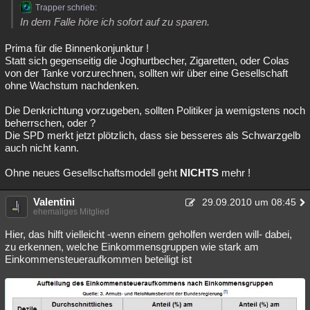
Trapper schrieb:
Besucht
Teilgenommen
Alle
Neue
Geschlossen
In dem Falle höre ich sofort auf zu sparen.
Lesenswert
Schlüsselwörter
Prima für die Binnenkonjunktur !
Statt sich gegenseitig die Joghurtbecher, Zigaretten, oder Colas
von der Tanke vorzurechnen, sollten wir über eine Gesellschaft
ohne Wachstum nachdenken.
Die Denkrichtung vorzugeben, sollten Politiker ja wemigstens noch
beherrschen, oder ?
Die SPD merkt jetzt plötzlich, dass sie besseres als Schwarzgelb
auch nicht kann.
Ohne neues Gesellschaftsmodell geht
NICHTS
mehr !
Valentini
29.09.2010 um 08:45
ehemaliges Mitglied
Hier, das hilft vielleicht -wenn einem geholfen werden will- dabei,
zu erkennen, welche Einkommensgruppen wie stark am
Einkommensteueraufkommen beteiligt ist