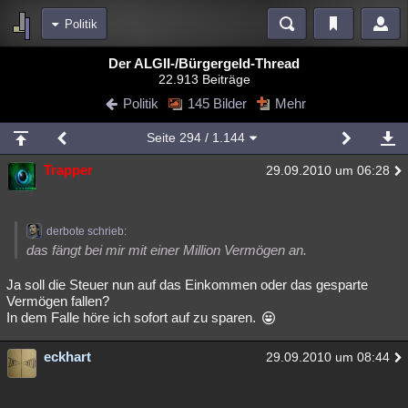
Politik
Bereiche
Der ALGII-/Bürgergeld-Thread
22.913 Beiträge
Echtzeit
Diskussionen
Blogs
Videos
Statistiken
Politik
145 Bilder
Mehr
Chat
Wiki
Neuigkeiten
2
Seite
294
/ 1.144
meine Rubriken
Trapper
29.09.2010 um 06:28
Menschen
Wissenschaft
Politik
Mystery
Kriminalfälle
Spiritualität
Verschwörungen
Technologie
Ufologie
derbote schrieb:
Natur
Umfragen
Unterhaltung
das fängt bei mir mit einer Million Vermögen an.
weitere Rubriken
Ja soll die Steuer nun auf das Einkommen oder das gesparte
Vermögen fallen?
Philosophie
Träume
Orte
Esoterik
Literatur
In dem Falle höre ich sofort auf zu sparen.
Astronomie
Helpdesk
Gruppen
Gaming
Filme
eckhart
29.09.2010 um 08:44
Musik
Clash
Verbesserungen
Allmystery
English
Übersichten