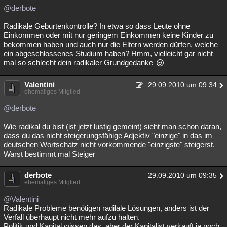
@derbote
Radikale Geburtenkontrolle? In etwa so dass Leute ohne
Einkommen oder mit nur geringem Einkommen keine Kinder zu
bekommen haben und auch nur die Eltern werden dürfen, welche
ein abgeschlossenes Studium haben? Hmm, vielleicht gar nicht
mal so schlecht dein radikaler Grundgedanke
Valentini
29.09.2010 um 09:34
ehemaliges Mitglied
@derbote
Wie radikal du bist (ist jetzt lustig gemeint) sieht man schon daran,
dass du das nicht steigerungsfähige Adjektiv "einzige" in das im
deutschen Wortschatz nicht vorkommende "einzigste" steigerst.
Warst bestimmt mal Steiger
derbote
29.09.2010 um 09:35
ehemaliges Mitglied
@Valentini
Radikale Probleme benötigen radilale Lösungen, anders ist der
Verfall überhaupt nicht mehr aufzu halten.
Politik und Kapital wissen das, aber der Kapitalist verkauft ja noch