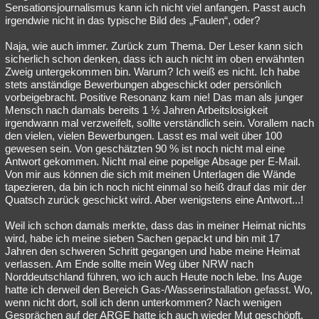
Sensationsjournalismus kann ich nicht viel anfangen. Passt auch
irgendwie nicht in das typische Bild des „Faulen“, oder?
Naja, wie auch immer. Zurück zum Thema. Der Leser kann sich
sicherlich schon denken, dass ich auch nicht im oben erwähnten
Zweig untergekommen bin. Warum? Ich weiß es nicht. Ich habe
stets anständige Bewerbungen abgeschickt oder persönlich
vorbeigebracht. Positive Resonanz kam nie! Das man als junger
Mensch nach damals bereits 1 ½ Jahren Arbeitslosigkeit
irgendwann mal verzweifelt, sollte verständlich sein. Vorallem nach
den vielen, vielen Bewerbungen. Lasst es mal weit über 100
gewesen sein. Von geschätzten 90 % ist noch nicht mal eine
Antwort gekommen. Nicht mal eine popelige Absage per E-Mail.
Von mir aus können die sich mit meinen Unterlagen die Wände
tapezieren, da bin ich noch nicht einmal so heiß drauf das mir der
Quatsch zurück geschickt wird. Aber wenigstens eine Antwort...!
Weil ich schon damals merkte, dass das in meiner Heimat nichts
wird, habe ich meine sieben Sachen gepackt und bin mit 17
Jahren den schweren Schritt gegangen und habe meine Heimat
verlassen. Am Ende sollte mein Weg über NRW nach
Norddeutschland führen, wo ich auch Heute noch lebe. Ins Auge
hatte ich derweil den Bereich Gas-/Wasserinstallation gefasst. Wo,
wenn nicht dort, soll ich denn unterkommen? Nach wenigen
Gesprächen auf der ARGE hatte ich auch wieder Mut geschöpft.