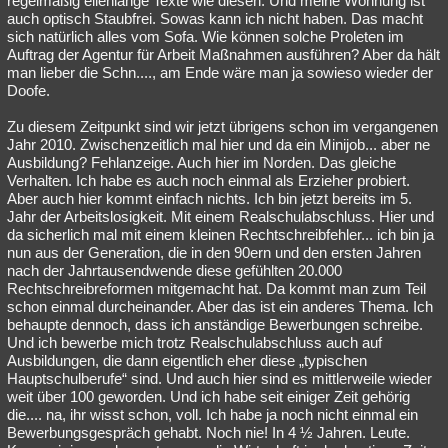
regelmäßig ellenlange Texte wie diesen. Und meine Wohnung ist
auch optisch Staubfrei. Sowas kann ich nicht haben. Das macht
sich natürlich alles vom Sofa. Wie können solche Proleten im
Auftrag der Agentur für Arbeit Maßnahmen ausführen? Aber da hält
man lieber die Schn...., am Ende wäre man ja sowieso wieder der
Doofe.
Zu diesem Zeitpunkt sind wir jetzt übrigens schon im vergangenen
Jahr 2010. Zwischenzeitlich mal hier und da ein Minijob... aber ne
Ausbildung? Fehlanzeige. Auch hier im Norden. Das gleiche
Verhalten. Ich habe es auch noch einmal als Erzieher probiert.
Aber auch hier kommt einfach nichts. Ich bin jetzt bereits im 5.
Jahr der Arbeitslosigkeit. Mit einem Realschulabschluss. Hier und
da sicherlich mal mit einem kleinen Rechtschreibfehler... ich bin ja
nun aus der Generation, die in den 90ern und den ersten Jahren
nach der Jahrtausendwende diese gefühlten 20.000
Rechtschreibreformen mitgemacht hat. Da kommt man zum Teil
schon einmal durcheinander. Aber das ist ein anderes Thema. Ich
behaupte dennoch, dass ich anständige Bewerbungen schreibe.
Und ich bewerbe mich trotz Realschulabschluss auch auf
Ausbildungen, die dann eigentlich eher diese „typischen
Hauptschulberufe“ sind. Und auch hier sind es mittlerweile wieder
weit über 100 geworden. Und ich habe seit einiger Zeit gehörig
die.... na, ihr wisst schon, voll. Ich habe ja noch nicht einmal ein
Bewerbungsgespräch gehabt. Noch nie! In 4 ½ Jahren. Leute.