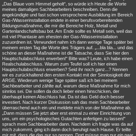
„Das Blaue vom Himmel geholt“, so würde ich Heute die Worte
meines damaligen Sachbearbeiters beschreiben. Denn die
angekündigte und fast schon versprochene Ausbildung im Bereich
Gas-/Wasserinstallation endete in einer berufsvorbereitenden
Bildungsmaßnahme, die mir die Bereiche Holz, Metall und
Gartenlandschaftsbau bot. Am Ende sollte es Metall sein, weil das
mit viel Phantasie am ehesten der Gas-/Wasserinstallation
zuzuordnen ist. Verwundert nahm ich dann wenige Tage später bei
meinem ersten Tag die Worte des Trägers auf. „...bla bla... und das
schöne an dieser Maßnahme ist die Tatsache, dass Sie hier den
Hauptschulabschluss erwerben!“ Bitte was? Leute, ich habe einen
Realschulabschluss. Warum zum Teufel soll ich hier einen
Hauptschulabschluss erwerben? Seid ihr noch ganz...? Nennen
wir es zurückhaltend den ersten Kontakt mit der Sinnlosigkeit der
ARGE. Wiederum wenige Tage später saß ich bei meinem
Sachbearbeiter und zählte auf, warum diese Maßnahme für mich
sinnlos sei. Die sollen da doch lieber einen hinschicken, der
überhaupt keinen Abschluss hat. Da ist das Geld doch besser
investiert. Nach kurzer Diskussion sah das mein Sachbearbeiter
überraschend auch ein und meldete mich von der Maßnahme ab.
„Dann müssen Sie jetzt aber erst einmal zu einer Einrichtung von
uns, um ein psychologisches Gutachten anfertigen zu lassen!“
sprach mein Sachbearbeiter dann. Nachdem ich fragte was da auf
mich zukommt, ging ich dann doch beruhigt nach Hause. Er teilte
mir mit, dass die das nur so nennen. Dort müsse man nur ein paar