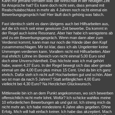
Kann mir jemand verraten was die Wirtschaft in der heutigen Zeit
für Ansprüche hat? Es kann doch nicht sein, dass jemand mit
Realschulabschluss in mehr als 4 Jahren noch nicht einmal ein
Bewerbungsgespräch hat! Hier läuft doch gehörig was falsch.
Fast identisch sieht es dann übrigens auch bei Hilfsarbeiten aus,
auf die ich mich seit einer gewissen Zeit bewerbe. Da kommt in
der Regel auch keine Resonanz. Aber hier habe ich wenigstens ab
und zu ein Bewerbungsgespräch. Wenn man dann aber zum
Verdienst kommt, kann man nur noch die Hände über den Kopf
zusammenschlagen. Mir ist klar, dass ich als Ungelernter keine
Unmengen verdienen kann. Vorallem nicht mit Hilfsarbeiten. Aber
mal ehrlich: Löhne im Bereich von nicht einmal 5,00 Euro sind
doch eine Unverschämtheit. Das höchste was ich mal gehört
habe, waren 4,37 Euro. In der Regel bewegt sich das aber gerade
einmal um die 4,00 Euro plus minus 15 Cent. Und da bin ich ganz
ehrlich. Dafür steh ich nicht auf! Hocharbeiten gut und schön. Aber
wo ist man da nach 5 Jahren? Statt anfänglichen 4,00 Euro
vielleicht bei 4,30 Euro? Na Herzlichen Glückwunsch.
Mittlerweile bin ich an dem Punkt angekommen, wo sich bewerben
offensichtlich nicht mehr lohnt. Wofür? Ich schicke wahllos meine
10 erforderlichen Bewerbungen ab und gut ist. Ich streng mich da
nicht mehr an. Ich habe mindestens 4 Jahre alles gegeben. Ohne
Erfolg. Mich will halt einfach keiner. Ich habe das akzeptiert. Mach