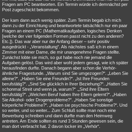
Fragen am PC beantworten. Ein Termin würde ich demnächst per
Post zugeschickt bekommen.
Der kam dann auch wenig später. Zum Termin begab ich mich
dann zu der Einrichtung und beantwortete tatsächlich nur ein paar
Fragen an einem PC (Mathematikaufgaben, logisches Denken
[welche der vier folgenden Formen passt nicht zu den anderen?
Etc.]). Das war aber nur der Anfang dieser – sehr positiv
ausgedrückt - „Veranstaltung“. Als nächstes saß ich in einem
Zimmer mit einer Dame, die mir unangenehme Fragen stellte.
Zunächst lobte sie mich, so gut habe noch nie jemand die
Aufgaben gelöst. Das wird aber wohl jedem gesagt, wie ich später
herausfinden durfte. Danach begann aber schon die Verhör-
ähnliche Fragestunde. „Warum sind Sie umgezogen?“. „Leben Sie
alleine?“. „Haben Sie eine Freundin?“. „Ist Ihre Freunden
berufstätig?“. „Sind Sie glücklich in Ihrer Beziehung?“. „Hatten Sie
schonmal Streit und wenn ja, warum?“ .„Sind ihre Eltern
berufstätig?“. „Welchen Beruf haben Ihre Eltern gelernt?“. „Haben
Sie Alkohol- oder Drogenprobleme?“. „Haben Sie sonstige
körperliche Probleme?“. „Haben sie psychische Probleme?“. Und
so weiter, und so weiter... Zum Schluß sollte man noch eine
Bewerbung schreiben und dann durfte man den Heimweg
antreten. Am Ende sollten es rund 3 Stunden gewesen sein, die
man dort verbracht hat. 2 davon locker im „Verhör“.