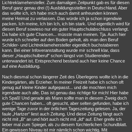
Lichtreklamehersteller. Zum damaligen Zeitpunkt gab es für diesen
Beruf ganz genau drei (!) Ausbildungsstellen in Deutschland. Aber
das wollte ich, ich habe mich auch damit anfreunden können
meine Heimat zu verlassen. Das würde ich ja schon irgendwie
packen. Ich meine, Ich bin Ich, ich bin stark. Und eigentlich wird für
diesen Beruf sowieso nur ein guter Hauptschulabschluss verlangt.
Da habe ich gute Chancen... müsste man meinen. Tja. Auch hier
wurde ich schneller auf den Boden geholt, als man den Beruf
Schilder- und Lichtreklamehersteller eigentlich buchstabieren
kann. Bei einer Infoveranstaltung wurde mir schnell klar, dass
dieser „Hauptschulberuf“ schon längst von Studierenden
unterwandert ist. Entsprechend bestand auch hier keine Chance
auf eine Ausbildung.
Nach diesmal schon längerer Zeit des Überlegens wollte ich in die
Kindergärten, als Erzieher. In meiner Freizeit habe ich schon oft
genug auf kleine Kinder aufgepasst... und die mochten mich
irgendwie auch alle. Das ist genau das richtige für mich! Hier habe
ich Spaß! Und gerade als Mann sollte man in diesem Zweig doch
gute Chancen haben... oft gesucht, aber selten gefunden, habe ich
wenige Tage zuvor in der örtlichen Tageszeitung gelesen. Ja, der
faule „Hartzer“ liest auch Zeitung. Und diese Zeitung fängt auch
nicht mit „B“ an und hört auch nicht mit „ild“ auf. Eher greife ich
lieber mal zum Spiegel, als zu diesem fürchterlichen Schundblatt.
Ein gewissen Niveau ist mir nämlich schon wichtig. Mit