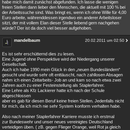
habe mich damit zunächst abgefunden. Ich lasse die wenigen
freien Stellen dann lieber den Menschen, die aktuell mit 100 % bei
der Arbeitssuche sind. Was bringt es, wenn ich ohne Wille für 4,00
Euro arbeite, währenddessen irgendwo ein anderer Arbeitsloser
sitzt, der mit vollem Elan dieser Stelle liebend gern nachgehen
würde? Der ist da doch viel besser aufgehoben.
mandelbaum
20.02.2011 um 02:50
Es ist sehr erschütternd dies zu lesen.
Eine Jugend ohne Perspektive wird der Niedergang unserer
Gesellschaft.
Auch ich habe 1990 mein Glück in den „neuen Bundesländern“
gesucht und wurde sehr oft enttäuscht, nach zahllosen Absagen
nahm ich einen Zeitarbeits- Job an und kam so nach etwa zwei
Jahren auch zu einer Festeinstellung als Staplerfahrer.
Eine Lehre als Kfz Lackierer hatte ich nach der Schule
abgeschlossen
aber es gab für diesen Beruf keine freien Stellen. Jedenfalls nicht
für mich, da ich mich nie sehr System konform verhalten habe.
Also nach meiner Staplerfahrer Karriere musste ich erstmal
zur Bundeswehr und unser neues vereinigtes Deutschland
verteidigen üben. ( zB. gegen Flieger Orange, weil Rot ja gleich