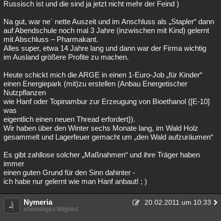
Russisch ist und die sind ja jetzt nicht mehr der Feind )
Na gut, war ne` nette Auszeit und im Anschluss als „Stapler“ dann
auf Abendschule noch mal 3 Jahre (inzwischen mit Kind) gelernt
mit Abschluss – Pharmakant.
Alles super, etwa 14 Jahre lang und dann war der Firma wichtig
im Ausland größere Profite zu machen.
Heute schickt mich die ARGE in einen 1-Euro-Job „für Kinder“
einen Energiepark (mit)zu erstellen (Anbau Energetischer
Nutzpflanzen
wie Hanf oder Topinambur zur Erzeugung von Bioethanol {[E-10]
was
eigentlich einen neuen Thread erfordert}).
Wir haben über den Winter sechs Monate lang, im Wald Holz
gesammelt und Lagerfeuer gemacht um „den Wald aufzuräumen“
Es gibt zahllose solcher „Maßnahmen“ und ihre Träger haben
immer
einen guten Grund für den Sinn dahinter -
ich habe nur gelernt wie man Hanf anbaut! ; )
Nymeria
20.02.2011 um 10:33
ehemaliges Mitglied