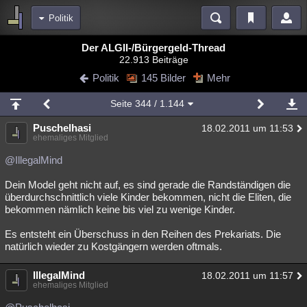
Politik
Bereiche
Der ALGII-/Bürgergeld-Thread
22.913 Beiträge
Echtzeit
Diskussionen
Blogs
Videos
Statistiken
Politik
145 Bilder
Mehr
Chat
Wiki
Neuigkeiten
Seite
344
/ 1.144
meine Rubriken
Puschelhasi
18.02.2011 um 11:53
Menschen
Wissenschaft
Politik
Mystery
Kriminalfälle
ehemaliges Mitglied
Spiritualität
Verschwörungen
Technologie
Ufologie
@IllegalMind
Dein Model geht nicht auf, es sind gerade die Randständigen die
Natur
Umfragen
Unterhaltung
überdurchschnittlich viele Kinder bekommen, nicht die Eliten, die
weitere Rubriken
bekommen nämlich keine bis viel zu wenige Kinder.
Philosophie
Träume
Orte
Esoterik
Literatur
Es entsteht ein Überschuss in den Reihen des Prekariats. Die
natürlich wieder zu Kostgängern werden oftmals.
Astronomie
Helpdesk
Gruppen
Gaming
Filme
IllegalMind
18.02.2011 um 11:57
Musik
Clash
Verbesserungen
Allmystery
English
ehemaliges Mitglied
Übersichten