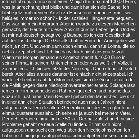
ich halt ab und zu maximal einen Minijob für maximal 100,00 Euro,
was ja anrechnungsfrei bleibt und damit hat sich die Sache. Ich
bleibe jetzt mit meinem Arsch zu Hause und mache es mir – wie
heißt es immer so schön? - in der sozialen Hängematte bequem.
Das war nie mein Anspruch. Aber ich wurde zu diesem Menschen
gemacht, der Heute mit dieser Ansicht durchs Leben geht. Und es
ist mir auf deutsch gesagt völlig Banane ob ich der Gesellschaft
auf der Tasche liege. Die Gesellschaft in Form der Arbeitgeber will
mich ja nicht. Und wenn dann doch einmal, dann für Löhne, die so
nicht akzeptabel sind. Ich bin da wirklich nicht anspruchsvoll.
Wenn mir Morgen jemand ein Angebot macht für 6,50 Euro in
seiner Firma, in seinem Unternehmen oder was weiß ich Vollzeit
zu arbeiten... ich bin der letzte der Nein sagt. Dann stehe ich sofort
bereit. Aber alles andere darunter ist einfach nicht akzeptabel. Ich
warte jetzt einfach auf den Moment, wo sich die Gesellschaft oder
die Politik gegen diese Niedriglohnverbrecher erhebt. Solange lass
ich es mir im bescheidenen Rahmen gut gehen und mache das,
wozu ich Lust habe. Mein Respekt gehört den Menschen, die sich
in einer ähnlichen Situation befindend auch nach Jahren nicht
aufgeben. Vorallem die ältere Generation, bei der es ja gleich noch
einmal düsterer aussieht. Ich sehe es ja auch bei meinem Vater.
Der geht gerade einmal auf die 50 zu. Der hat zuletzt auch riesige
Probleme gehabt ne neue Stelle zu finden. Er hat sich nicht
aufgegeben und sucht den Weg über den Niedriglohnsektor. Ich
habe mich hingegen aufgegeben... oder aufgeben lassen... und ich