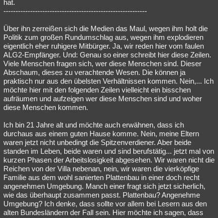
hat.
-----------------------------------------------------------
Über ihn zerreißen sich die Medien das Maul, wegen ihm holt die
Politik zum großen Rundumschlag aus, wegen ihm explodieren
eigentlich eher ruhigere Mitbürger. Ja, wir reden hier vom faulen
ALG2-Empfänger. Und: Genau so einer schreibt hier diese Zeilen.
Viele Menschen fragen sich, wer diese Menschen sind. Dieser
Abschaum, dieses zu verachtende Wesen. Die können ja
praktisch nur aus den übelsten Verhältnissen kommen. Nein,... Ich
möchte hier mit den folgenden Zeilen vielleicht ein bisschen
aufräumen und aufzeigen wer diese Menschen sind und woher
diese Menschen kommen.
Ich bin 21 Jahre alt und möchte auch erwähnen, dass ich
durchaus aus einem guten Hause komme. Nein, meine Eltern
waren jetzt nicht unbedingt die Spitzenverdiener. Aber beide
standen im Leben, beide waren und sind berufstätig... jetzt mal von
kurzen Phasen der Arbeitslosigkeit abgesehen. Wir waren nicht die
Reichen von der Villa nebenan, nein, wir waren die vierköpfige
Familie aus dem wohl sanierten Plattenbau in einer doch recht
angenehmen Umgebung. Manch einer fragt sich jetzt sicherlich,
wie das überhaupt zusammen passt. Plattenbau? Angenehme
Umgebung? Ich denke, dass sollte vor allem bei Lesern aus den
alten Bundesländern der Fall sein. Hier möchte ich sagen, dass