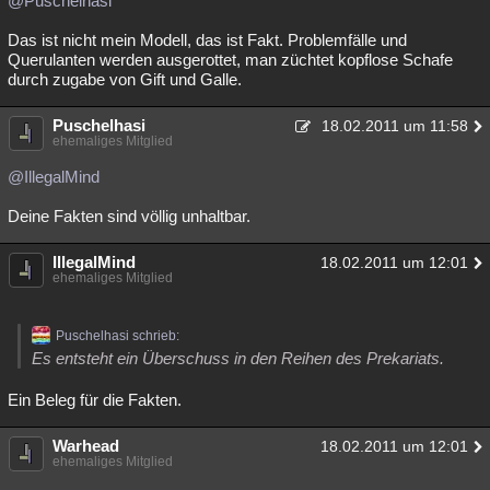
@Puschelhasi
Besucht
Teilgenommen
Alle
Neue
Geschlossen
Das ist nicht mein Modell, das ist Fakt. Problemfälle und
Querulanten werden ausgerottet, man züchtet kopflose Schafe
Lesenswert
Schlüsselwörter
durch zugabe von Gift und Galle.
Puschelhasi
18.02.2011 um 11:58
ehemaliges Mitglied
@IllegalMind
Deine Fakten sind völlig unhaltbar.
IllegalMind
18.02.2011 um 12:01
ehemaliges Mitglied
Puschelhasi schrieb:
Es entsteht ein Überschuss in den Reihen des Prekariats.
Ein Beleg für die Fakten.
Warhead
18.02.2011 um 12:01
ehemaliges Mitglied