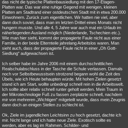
das nicht die typische Plattenbausiedlung mit den 17-Etagen-
Platten war. Das war eine ruhige Gegend mit wenigen, kleinen
Platten am Stadtrand einer ostdeutschen Stadt mit in etwa 200.000
Einwohnern. Zurück zum eigentlichen. Wir hatten nie viel, aber
dann doch soviel, dass man im letzten Drittel eines Monats nicht
hungern musste. Und alle 4, 5 Jahre war auch mal ein Urlaub im
näherliegenden Ausland möglich (Niederlande, Tschechien etc.).
Wie man hier sieht, kommt der propagierte Faule nicht aus einer
Familie, in der beide Elternteile jahrelang Arbeitslos waren. Man
sieht auch, dass der propagierte Faule nicht in einer „Oh Gott-
Siedlung“ aufgewachsen ist.
Ich selber habe im Jahre 2006 mit einem durchschnittlichen
Realschulabschluss in der Tasche die Schule verlassen. Damals
noch vor Selbstbewusstsein strotzend begann wohl die Zeit des
Übels, wie ich Heute behaupten würde. Mit hohen Zielen gesetzt
stand ich am Start, wollte unbedingt schnell rein in die Arbeitswelt.
Ich sollte aber relativ schnell runter geholt werden. Mein Traum in
der Mikrotechnologie Fuß zu fassen zerplatzte schnell, nachdem
mir von mehreren „Wichtigen“ mitgeteilt wurde, dass mein Zeugnis
dann doch an einigen Stellen zu schlecht ist.
Ok, Ziele im jugendlichen Leichtsinn zu hoch gesetzt, dachte ich
mir. Nicht lange und ich hatte neue Ziele. Exotisch sollte es
werden, aber es lag im Rahmen. Schilder- und