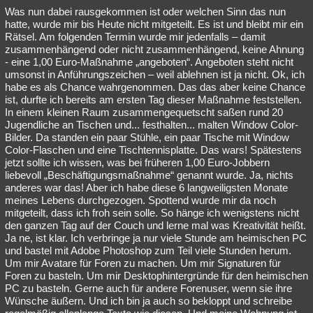
Was nun dabei rausgekommen ist oder welchen Sinn das nun
hatte, wurde mir bis Heute nicht mitgeteilt. Es ist und bleibt mir ein
Rätsel. Am folgenden Termin wurde mir jedenfalls – damit
zusammenhängend oder nicht zusammenhängend, keine Ahnung
- eine 1,00 Euro-Maßnahme „angeboten“. Angeboten steht nicht
umsonst in Anführungszeichen – weil ablehnen ist ja nicht. Ok, ich
habe es als Chance wahrgenommen. Das das aber keine Chance
ist, durfte ich bereits am ersten Tag dieser Maßnahme feststellen.
In einem kleinen Raum zusammengequetscht saßen rund 20
Jugendliche an Tischen und... festhalten... malten Window Color-
Bilder. Da standen ein paar Stühle, ein paar Tische mit Window
Color-Flaschen und eine Tischtennisplatte. Das wars! Spätestens
jetzt sollte ich wissen, was bei früheren 1,00 Euro-Jobbern
liebevoll „Beschäftigungsmaßnahme“ genannt wurde. Ja, nichts
anderes war das! Aber ich habe diese 6 langweiligsten Monate
meines Lebens durchgezogen. Spottend wurde mir da noch
mitgeteilt, dass ich froh sein solle. So hänge ich wenigstens nicht
den ganzen Tag auf der Couch und lerne mal was Kreativität heißt.
Ja ne, ist klar. Ich verbringe ja nur viele Stunde am heimischen PC
und bastel mit Adobe Photoshop zum Teil viele Stunden herum.
Um mir Avatare für Foren zu machen. Um mir Signaturen für
Foren zu basteln. Um mir Desktophintergründe für den heimischen
PC zu basteln. Gerne auch für andere Forenuser, wenn sie ihre
Wünsche äußern. Und ich bin ja auch so bekloppt und schreibe