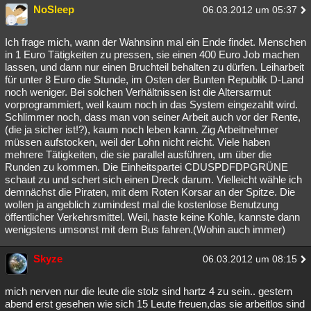
NoSleep
06.03.2012 um 05:37
Ich frage mich, wann der Wahnsinn mal ein Ende findet. Menschen
in 1 Euro Tätigkeiten zu pressen, sie einen 400 Euro Job machen
lassen, und dann nur einen Bruchteil behalten zu dürfen. Leiharbeit
für unter 8 Euro die Stunde, im Osten der Bunten Republik D-Land
noch weniger. Bei solchen Verhältnissen ist die Altersarmut
vorprogrammiert, weil kaum noch in das System eingezahlt wird.
Schlimmer noch, dass man von seiner Arbeit auch vor der Rente,
(die ja sicher ist!?), kaum noch leben kann. Zig Arbeitnehmer
müssen aufstocken, weil der Lohn nicht reicht. Viele haben
mehrere Tätigkeiten, die sie parallel ausführen, um über die
Runden zu kommen. Die Einheitspartei CDUSPDFDPGRÜNE
schaut zu und schert sich einen Dreck darum. Vielleicht wähle ich
demnächst die Piraten, mit dem Roten Korsar an der Spitze. Die
wollen ja angeblich zumindest mal die kostenlose Benutzung
öffentlicher Verkehrsmittel. Weil, haste keine Kohle, kannste dann
wenigstens umsonst mit dem Bus fahren.(Wohin auch immer)
Skyze
06.03.2012 um 08:15
mich nerven nur die leute die stolz sind hartz 4 zu sein.. gestern
abend erst gesehen wie sich 15 Leute freuen,das sie arbeitlos sind