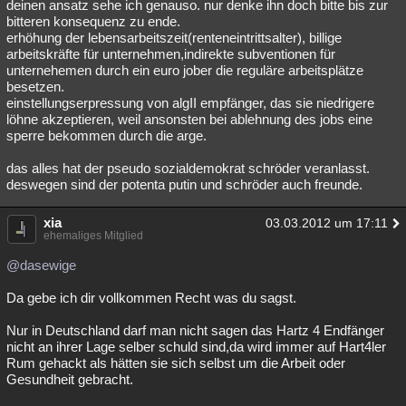
deinen ansatz sehe ich genauso. nur denke ihn doch bitte bis zur
bitteren konsequenz zu ende.
erhöhung der lebensarbeitszeit(renteneintrittsalter), billige
arbeitskräfte für unternehmen,indirekte subventionen für
unternehemen durch ein euro jober die reguläre arbeitsplätze
besetzen.
einstellungserpressung von algII empfänger, das sie niedrigere
löhne akzeptieren, weil ansonsten bei ablehnung des jobs eine
sperre bekommen durch die arge.
das alles hat der pseudo sozialdemokrat schröder veranlasst.
deswegen sind der potenta putin und schröder auch freunde.
xia
03.03.2012 um 17:11
ehemaliges Mitglied
@dasewige
Da gebe ich dir vollkommen Recht was du sagst.
Nur in Deutschland darf man nicht sagen das Hartz 4 Endfänger
nicht an ihrer Lage selber schuld sind,da wird immer auf Hart4ler
Rum gehackt als hätten sie sich selbst um die Arbeit oder
Gesundheit gebracht.