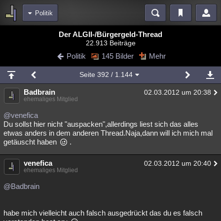
Politik
Bereiche
Der ALGII-/Bürgergeld-Thread
22.913 Beiträge
Echtzeit
Diskussionen
Blogs
Videos
Statistiken
Politik
145 Bilder
Mehr
Chat
Wiki
Neuigkeiten
2
Seite
392
/ 1.144
meine Rubriken
Badbrain
02.03.2012 um 20:38
Menschen
Wissenschaft
Politik
Mystery
Kriminalfälle
ehemaliges Mitglied
Spiritualität
Verschwörungen
Technologie
Ufologie
@venefica
Du sollst hier nicht "auspacken",allerdings liest sich das alles
etwas anders in dem anderen Thread.Naja,dann will ich mich mal
Natur
Umfragen
Unterhaltung
getäuscht haben
.
weitere Rubriken
venefica
Philosophie
Träume
Orte
Esoterik
Literatur
02.03.2012 um 20:40
ehemaliges Mitglied
Astronomie
Helpdesk
Gruppen
Gaming
Filme
@Badbrain
Musik
Clash
Verbesserungen
Allmystery
English
habe mich vielleicht auch falsch ausgedrückt das du es falsch
Übersichten