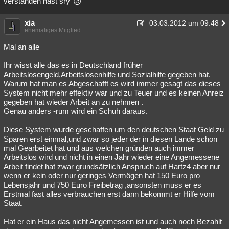
verstanden hast sry
Besucht
Teilgenommen
Alle
Neue
Geschlossen
xia
03.03.2012 um 09:48
ehemaliges Mitglied
Lesenswert
Schlüsselwörter
Mal an alle
Ihr wisst alle das es in Deutschland früher
Arbeitslosengeld,Arbeitslosenhilfe und Sozialhilfe gegeben hat.
Warum hat man es Abgeschafft es wird immer gesagt das dieses
System nicht mehr effektiv war und zu Teuer und es keinen Anreiz
gegeben hat wieder Arbeit an zu nehmen .
Genau anders -rum wird ein Schuh daraus.
Diese System wurde geschaffen um den deutschen Staat Geld zu
Sparen erst einmal,und zwar so jeder der in diesen Lande schon
mal Gearbeitet hat und aus welchen gründen auch immer
Arbeitslos wird und nicht in einen Jahr wieder eine Angemessene
Arbeit findet hat zwar grundsätzlich Anspruch auf Hartz4 aber nur
wenn er kein oder nur geringes Vermögen hat 150 Euro pro
Lebensjahr und 750 Euro Freibetrag ,ansonsten muss er es
Erstmal fast alles verbrauchen erst dann bekommt er Hilfe vom
Staat.
Hat er ein Haus das nicht Angemessen ist und auch noch Bezahlt