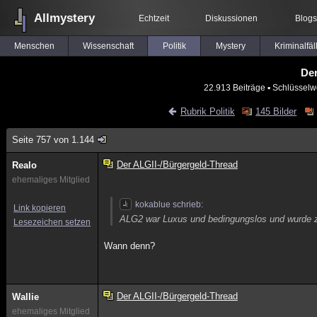
Allmystery
Echtzeit
Diskussionen
Blogs
Menschen
Wissenschaft
Politik
Mystery
Kriminalfäl
Der
22.913 Beiträge
▪ Schlüsselw
Rubrik Politik
145 Bilder
Seite 757 von 1.144
Der ALGII-/Bürgergeld-Thread
Realo
ehemaliges Mitglied
kokablue schrieb:
Link kopieren
ALG2 war Luxus und bedingungslos und wurde z
Lesezeichen setzen
Wann denn?
Der ALGII-/Bürgergeld-Thread
Wallie
ehemaliges Mitglied