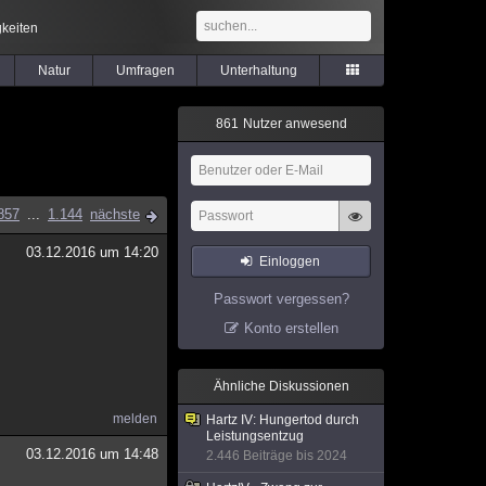
keiten
Natur
Umfragen
Unterhaltung
8
6
1
Nutzer anwesend
857
...
1.144
nächste
03.12.2016 um 14:20
Einloggen
Passwort vergessen?
Konto erstellen
Ähnliche Diskussionen
melden
Hartz IV: Hungertod durch
Leistungsentzug
03.12.2016 um 14:48
2.446 Beiträge bis 2024