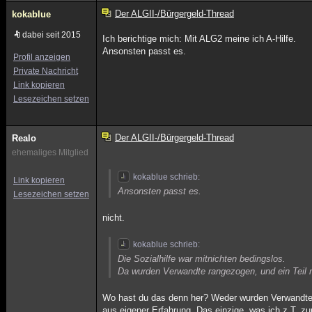
Der ALGII-/Bürgergeld-Thread
kokablue
dabei seit 2015
Ich berichtige mich: Mit ALG2 meine ich A-Hilfe.
Ansonsten passt es.
Profil anzeigen
Private Nachricht
Link kopieren
Lesezeichen setzen
Der ALGII-/Bürgergeld-Thread
Realo
ehemaliges Mitglied
kokablue schrieb:
Link kopieren
Ansonsten passt es.
Lesezeichen setzen
nicht.
kokablue schrieb:
Die Sozialhilfe war mitnichten bedingslos.
Da wurden Verwandte rangezogen, und ein Teil 
Wo hast du das denn her? Weder wurden Verwandte
aus eigener Erfahrung. Das einzige, was ich z.T. z