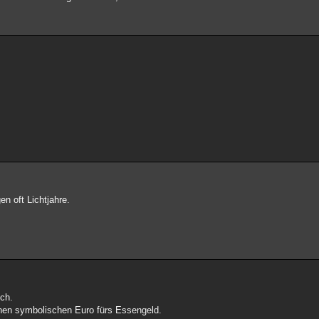
n oft Lichtjahre.
uch.
inen symbolischen Euro fürs Essengeld.