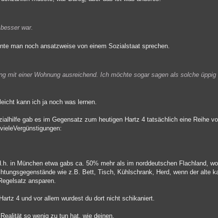
 besser war.
onnte man noch ansatzweise von einem Sozialstaat sprechen.
dung mit einer Wohnung ausreichend. Ich möchte sogar sagen als solche üppi
leicht kann ich ja noch was lernen.
Sozialhilfe gab es im Gegensatz zum heutigen Hartz 4 tatsächlich eine Reihe 
 vieleVergünstigungen:
.h. in München etwa gabs ca. 50% mehr als im norddeutschen Flachland, wo all
chtungsgegenstände wie z.B. Bett, Tisch, Kühlschrank, Herd, wenn der alte ka
 Regelsatz ansparen.
 Hartz 4 und vor allem wurdest du dort nicht schikaniert.
 Realität so wenig zu tun hat, wie deinen.