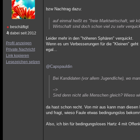
bzw Nachtrag dazu:
auf einmal heißt es "freie Marktwirtschaft, wir
Wirtschaft sind doch schon viel zu sehr verquick
beschäftigt
dabei seit 2012
Leider mehr in den "höheren Sphären" verquickt.
Profil anzeigen
Wenn es um Verbesserungen für die "Kleinen" geht (
Private Nachricht
egal...
Link kopieren
Lesezeichen setzen
@Capspauldin
Bei Kandidaten (vor allem Jugendliche), wo man 
-->
Sind denn nicht alle Menschen gleich? Wieso wi
da hast schon recht. Von mir aus kann man diesen
und fragt, wieso Faule etwas bedingungslos bekomm
Also, ich bin für bedingungsloses Hartz 4 mit Offe