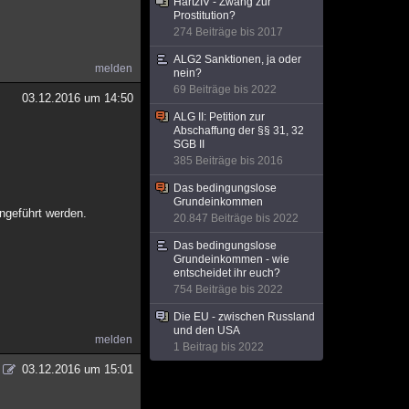
HartzIV - Zwang zur
Prostitution?
274 Beiträge bis 2017
ALG2 Sanktionen, ja oder
melden
nein?
69 Beiträge bis 2022
03.12.2016 um 14:50
ALG II: Petition zur
Abschaffung der §§ 31, 32
SGB II
385 Beiträge bis 2016
Das bedingungslose
Grundeinkommen
ngeführt werden.
20.847 Beiträge bis 2022
Das bedingungslose
Grundeinkommen - wie
entscheidet ihr euch?
754 Beiträge bis 2022
Die EU - zwischen Russland
und den USA
melden
1 Beitrag bis 2022
03.12.2016 um 15:01