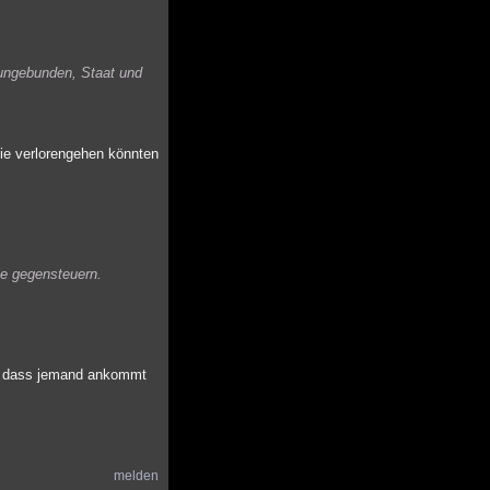
r ungebunden, Staat und
die verlorengehen könnten
ie gegensteuern.
t, dass jemand ankommt
melden