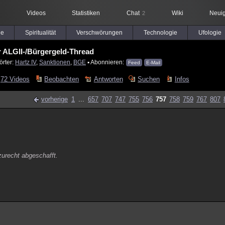
Videos
Statistiken
Chat
Wiki
Neuig
2
le
Spiritualität
Verschwörungen
Technologie
Ufologie
 ALGII-/Bürgergeld-Thread
örter:
Hartz IV
,
Sanktionen
,
BGE
▪ Abonnieren:
Feed
E-Mail
72 Videos
Beobachten
Antworten
Suchen
Infos
vorherige
1
...
657
707
747
755
756
757
758
759
767
807
urecht abgeschafft.