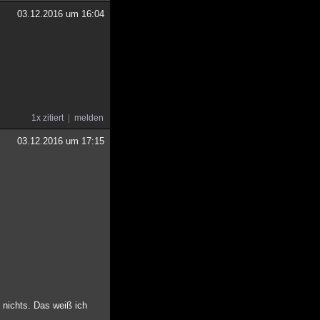
03.12.2016 um 16:04
1x zitiert
melden
03.12.2016 um 17:15
nichts. Das weiß ich