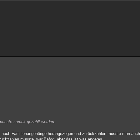
musste zurück gezahlt werden.
 noch Familienangehörige herangezogen und zurückzahlen musste man auch 
urückzahlen musste, war Bafög, aber das ist was anderes.