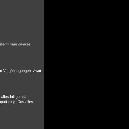
g wenn man diverse
von Vergünstigungen. Zwar
es billiger ist.
putt ging. Das alles