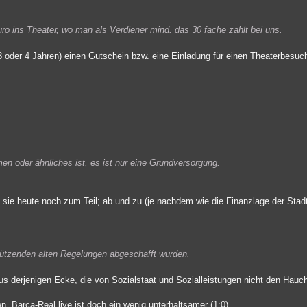
ro ins Theater, wo man als Verdiener mind. das 30 fache zahlt bei uns.
 3 oder 4 Jahren) einen Gutschein bzw. eine Einladung für einen Theaterbesuc
n oder ähnliches ist, es ist nur eine Grundversorgung.
Ist sie heute noch zum Teil; ab und zu (je nachdem wie die Finanzlage der Stad
stützenden alten Regelungen abgeschafft wurden.
derjenigen Ecke, die von Sozialstaat und Sozialleistungen nicht den Hauch
en. Barca-Real live ist doch ein wenig unterhaltsamer (1:0).