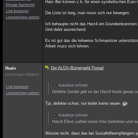
Harz 4ler können z.b. für einen symbolischen Euro 
Private Nachricht
Link kopieren
Die Liste ist lang, man muss sich nur bewegen.
Lesezeichen setzen
Ich behaupte nicht das Harz4 ein Grundeinkommen od
Und dafür ausreichend.
Es ist gut das die teilweise Schmarotzer unterstüt
Arbeit muss sich lohnen..
Der ALGII-/Bürgergeld-Thread
Realo
ehemaliges Mitglied
kokablue schrieb:
Link kopieren
Defekte Geräte gibt es bei Harz4 heute genau s
Lesezeichen setzen
Tja, defekte schon, nur leider keine neuen.
kokablue schrieb:
Harz4 Eltern zahlen keine Kita Gebühren und n
Wüsste nicht, dass das bei Sozialhilfeempfängern j