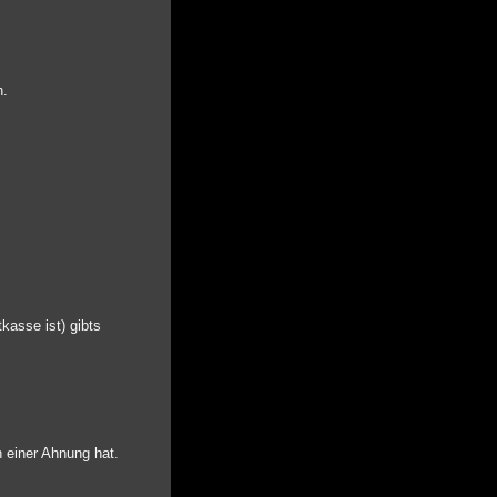
h.
tkasse ist) gibts
 einer Ahnung hat.