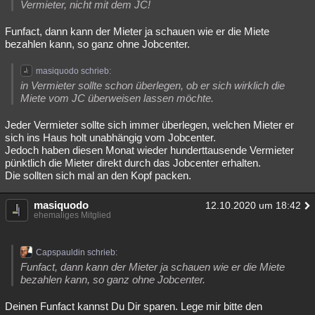
Vermieter, nicht mit dem JC!
Besucht
Teilgenommen
Alle
Neue
Geschlossen
Funfact, dann kann der Mieter ja schauen wie er die Miete
Lesenswert
Schlüsselwörter
bezahlen kann, so ganz ohne Jobcenter.
masiquodo schrieb:
in Vermieter sollte schon überlegen, ob er sich wirklich die
Miete vom JC überweisen lassen möchte.
Jeder Vermieter sollte sich immer überlegen, welchen Mieter er
sich ins Haus holt unabhängig vom Jobcenter.
Jedoch haben diesen Monat wieder hunderttausende Vermieter
pünktlich die Mieter direkt durch das Jobcenter erhalten.
Die sollten sich mal an den Kopf packen.
masiquodo
12.10.2020 um 18:42
ehemaliges Mitglied
Capspauldin schrieb:
Funfact, dann kann der Mieter ja schauen wie er die Miete
bezahlen kann, so ganz ohne Jobcenter.
Deinen Funfact kannst Du Dir sparen. Lege mir bitte den