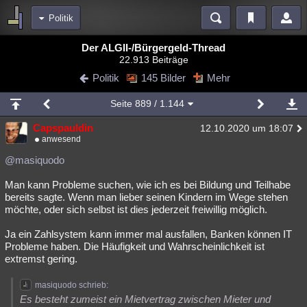
Politik
Bereiche
Der ALGII-/Bürgergeld-Thread
22.913 Beiträge
Echtzeit
Diskussionen
Blogs
Videos
Statistiken
Politik
145 Bilder
Mehr
Chat
Wiki
Neuigkeiten
Seite
889
/ 1.144
meine Rubriken
Capspauldin
12.10.2020 um 18:07
Menschen
Wissenschaft
Politik
Mystery
Kriminalfälle
anwesend
Spiritualität
Verschwörungen
Technologie
Ufologie
@masiquodo
Man kann Probleme suchen, wie ich es bei Bildung und Teilhabe
Natur
Umfragen
Unterhaltung
bereits sagte. Wenn man lieber seinen Kindern im Wege stehen
weitere Rubriken
möchte, oder sich selbst ist dies jederzeit freiwillig möglich.
Philosophie
Träume
Orte
Esoterik
Literatur
Ja ein Zahlsystem kann immer mal ausfallen, Banken können IT
Probleme haben. Die Häufigkeit und Wahrscheinlichkeit ist
Astronomie
Helpdesk
Gruppen
Gaming
Filme
extremst gering.
Musik
Clash
Verbesserungen
Allmystery
English
masiquodo schrieb:
Es besteht zumeist ein Mietvertrag zwischen Mieter und
Übersichten