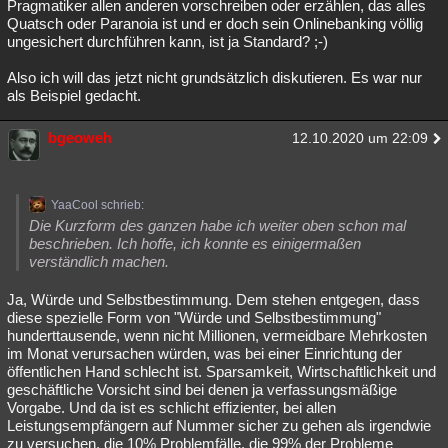
Pragmatiker allen anderen vorschreiben oder erzählen, das alles
Quatsch oder Paranoia ist und er doch sein Onlinebanking völlig
ungesichert durchführen kann, ist ja Standard? ;-)
Also ich will das jetzt nicht grundsätzlich diskutieren. Es war nur
als Beispiel gedacht.
bgeoweh
12.10.2020 um 22:09
YaaCool schrieb:
Die Kurzform des ganzen habe ich weiter oben schon mal
beschrieben. Ich hoffe, ich konnte es einigermaßen
verständlich machen.
Ja, Würde und Selbstbestimmung. Dem stehen entgegen, dass
diese spezielle Form von "Würde und Selbstbestimmung"
hunderttausende, wenn nicht Millionen, vermeidbare Mehrkosten
im Monat verursachen würden, was bei einer Einrichtung der
öffentlichen Hand schlecht ist. Sparsamkeit, Wirtschaftlichkeit und
geschäftliche Vorsicht sind bei denen ja verfassungsmäßige
Vorgabe. Und da ist es schlicht effizienter, bei allen
Leistungsempfängern auf Nummer sicher zu gehen als irgendwie
zu versuchen, die 10% Problemfälle, die 99% der Probleme