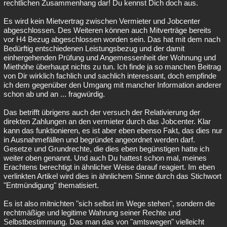
rechtlichen Zusammenhang dar! Du kennst Dich doch aus.
Es wird kein Mietvertrag zwischen Vermieter und Jobcenter
abgeschlossen. Des Weiteren können auch Mitverträge bereits
vor H4 Bezug abgeschlossen worden sein. Das hat mit dem nach
Bedürftig entschiedenen Leistungsbezug und der damit
einhergehenden Prüfung und Angemessenheit der Wohnung und
Miethöhe überhaupt nichts zu tun. Ich finde ja so manchen Beitrag
von Dir wirklich fachlich und sachlich interessant, doch empfinde
ich dem gegenüber den Umgang mit mancher Information anderer
schon ab und an ... fragwürdig.
Das betrifft übrigens auch der versuch der Relativierung der
direkten Zahlungen an den vermieter durch das Jobcenter. Klar
kann das funktionieren, es ist aber eben ebenso Fakt, das dies nur
in Ausnahmefällen und begründet angeordnet werden darf.
Gesetze und Grundrechte, die dies eben begünstigen hatte ich
weiter oben genannt. Und auch Du hattest schon mal, meines
Erachtens berechtigt in ähnlicher Weise darauf reagiert. Im eben
verlinkten Artikel wird dies in ähnlichem Sinne durch das Stichwort
"Entmündigung" thematisiert.
Es ist also mitnichten "sich selbst im Wege stehen", sondern die
rechtmäßige und legitime Wahrung seiner Rechte und
Selbstbestimmung. Das man das von "amtswegen" vielleicht