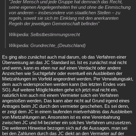
"Jeder Mensch und jede Gruppe hat demnach das Recht,
seine eigenen Angelegenheiten frei und ohne die Einmischung
von anderen – insbesondere von staatlichen Stellen – zu
regeln, soweit sie sich im Einklang mit den anerkannten
Regeln der jeweiligen Gemeinschaft befinden"
Wikipedia: Selbstbestimmungsrecht
Wikipedia: Grundrechte_(Deutschland)
Es ging also zunächst auch mal darum, ob das Verfahren einer
Überweisung an das JC Standard ist. Ist es zunächst mal nicht
und wenn, kann es eben nur auf einen Verdacht oder andere
Anzeichen wie Suchtgefahr oder eventuell ein Ausbleiben der
Mietzahlungen im Vorfeld angeordnet werden. Per Verwaltungsakt,
dem auch widersprochen werden kann (bis letzten Endes vors
SG). Auf weitere Möglichkeiten gehe ich jetzt mal nicht ein.
natürlich knn auch mit einem Vermieter solch ein Verfahren
angestoßen werden. Das kann aber nicht auf Grund irgend eines
Antrages beim JC durch den vermieter geschehen. Es sei denn,
er zeigt dem JC in einem laufenden mietverhältnis das Ausbleiben
von Mietzahlungen an. Ansonsten ist es eine Vereinbahrung
zwischen JC und h4 bezieher ein solches Verfahren umzusetzen.
Die weiteren Hinweise bezogen sich auf die Aussagen, man sei
bei den Zahlunen durch das JC diekt an den Vermieter auf der