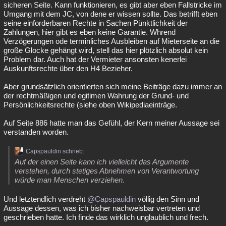
sicheren Seite. Kann funktionieren, es gibt aber eben Fallstricke im
Umgang mit dem JC, von dene er wissen sollte. Das betrifft eben
seine einforderbaren Rechte in Sachen Pünktlichkeit der
Zahlungen, hier gibt es eben keine Garantie. Whrend
Verzögerungen ode terminliches Ausbleiben auf Mieterseite an die
große Glocke gehängt wird, stell das hier plötzlich absolut kein
Problem dar. Auch hat der Vermieter ansonsten kenerlei
Auskunftsrechte über den H4 Bezieher.
Aber grundsätzlich orientierten sich meine Beiträge dazu immer an
der rechtmäßigen und egitimen Wahrung der Grund- und
Persönlichkeitsrechte (siehe oben Wikipediaeinträge.
Auf Seite 886 hatte man das Gefühl, der Kern meiner Aussage sei
verstanden worden.
Capspauldin schrieb:
Auf der einen Seite kann ich vielleicht das Argumente
verstehen, durch stetiges Abnehmen von Verantwortung
würde man Menschen verziehen.
Und letztendlich verdreht
@Capspauldin
völlig den Sinn und
Aussage dessen, was ich bisher nachweisbar vertreten und
geschrieben hatte. Ich finde das wirklich unglaublich und frech.