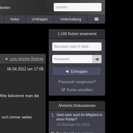
keiten
Natur
Umfragen
Unterhaltung
1
.
1
4
8
Nutzer anwesend
zum letzten Beitrag
06.04.2012 um 17:09
Einloggen
Passwort vergessen?
Konto erstellen
r Mitte bekommt man die
Ähnliche Diskussionen
Seid oder wart ihr Mitglied in
t sich immer weiter.
einer Partei?
29 Beiträge bis 2025