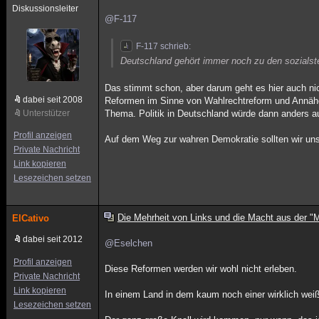
Diskussionsleiter
@F-117
F-117 schrieb:
Deutschland gehört immer noch zu den sozialst
Das stimmt schon, aber darum geht es hier auch ni
dabei seit 2008
Reformen im Sinne von Wahlrechtreform und Annäh
Unterstützer
Thema. Politik in Deutschland würde dann anders 
Profil anzeigen
Auf dem Weg zur wahren Demokratie sollten wir uns
Private Nachricht
Link kopieren
Lesezeichen setzen
Die Mehrheit von Links und die Macht aus der "M
ElCativo
dabei seit 2012
@Eselchen
Profil anzeigen
Diese Reformen werden wir wohl nicht erleben.
Private Nachricht
Link kopieren
In einem Land in dem kaum noch einer wirklich wei
Lesezeichen setzen