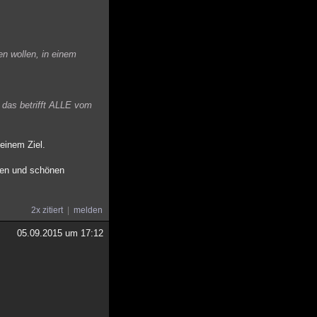
en wollen, in einem
d das betrifft ALLE vom
einem Ziel.
lten und schönen
2x zitiert
melden
05.09.2015 um 17:12