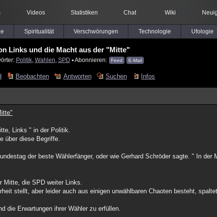
s
Videos
Statistiken
Chat
Wiki
Neuig
le
Spiritualität
Verschwörungen
Technologie
Ufologie
on Links und die Macht aus der "Mitte"
örter:
Politik
,
Wahlen
,
SPD
▪ Abonnieren:
Feed
E-Mail
d
Beobachten
Antworten
Suchen
Infos
itte"
te, Links " in der Politik.
e über diese Begriffe.
 Bundestag der beste Wählerfänger, oder wie Gerhard Schröder sagte. " In de
r Mitte, die SPD weiter Links.
heit stellt, aber leider auch aus einigen unwählbaren Chaoten besteht, spalte
d die Erwartungen ihrer Wähler zu erfüllen.