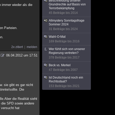
Beschneidung unserer
Grundrechte auf Basis von
n immer wieder als die
Terrorbekämpfung
45 Beiträge bis 2014
Allmystery Sonntagsfrage
Sommer 2024
en Parteien.
31 Beiträge bis 2024
Wahl-O-Mat
en.
169 Beiträge bis 2016
2x zitiert
melden
Wer fühlt sich von unserer
Regierung vertreten?
06.04.2012 um 17:51
378 Beiträge bis 2017
Beck vs. Merkel
47 Beiträge bis 2007
Ist Deutschland noch ein
Rechtsstaat?
. sie gibt es gar nicht
153 Beiträge bis 2021
önnte/sollte. Die
e.Aber die Realität sieht
e die SPD sowie andere
s versucht hat