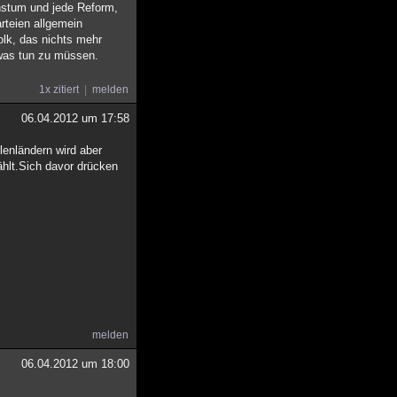
chstum und jede Reform,
arteien allgemein
olk, das nichts mehr
 was tun zu müssen.
1x zitiert
melden
06.04.2012 um 17:58
lenländern wird aber
hlt.Sich davor drücken
melden
06.04.2012 um 18:00