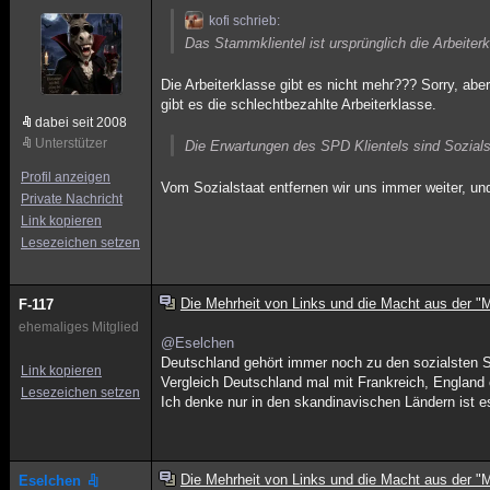
kofi schrieb:
Das Stammklientel ist ursprünglich die Arbeiterk
Die Arbeiterklasse gibt es nicht mehr??? Sorry, ab
gibt es die schlechtbezahlte Arbeiterklasse.
dabei seit 2008
Unterstützer
Die Erwartungen des SPD Klientels sind Sozials
Profil anzeigen
Vom Sozialstaat entfernen wir uns immer weiter, un
Private Nachricht
Link kopieren
Lesezeichen setzen
Die Mehrheit von Links und die Macht aus der "M
F-117
ehemaliges Mitglied
@Eselchen
Deutschland gehört immer noch zu den sozialsten S
Link kopieren
Vergleich Deutschland mal mit Frankreich, England
Lesezeichen setzen
Ich denke nur in den skandinavischen Ländern ist e
Die Mehrheit von Links und die Macht aus der "M
Eselchen