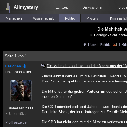
Allmystery
Echtzeit
Diskussionen
Blog
Menschen
Wissenschaft
Politik
Mystery
Kriminalfäl
Die Mehrheit v
16 Beiträge
▪ Schlüsselw
Rubrik Politik
1 Bil
Seite 1 von 1
Die Mehrheit von Links und die Macht aus der "M
Eselchen
Diskussionsleiter
Zuerst einmal geht es um die Definition " Rechts, Mit
Das Politische Spektrum erlaubt keine klare Aussag
Die Mitte ist für die großen Parteien im deutschen
meisten Stimmen"
Die CDU orientiert sich seit Jahren etwas Rechts de
dabei seit 2008
Der Linke Block, der laut Umfragen zur Zeit die Mehr
Unterstützer
Die SPD hat nicht den Mut die Mitte zu verlassen un
Profil anzeigen