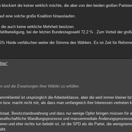
n blockiert die keiner wirklich möchte, die aber von den beiden großen Parteie
uf eine solche große Koalition hinauslaufen.
 die auch keine wirkliche Mehrheit besitzen.
Wahlbeteiligung, bei der letzten Bundestagswahl 72,2 % . Zum Vorteil der groß
% Hürde verfälschen weiter die Stimme des Wählers. Es ist Zeit für Reform
itte"
n und die Erwartungen ihrer Wähler zu erfüllen.
lientel ist ursprünglich die Arbeiterklasse, aber die wird immer kleiner bzw
n bzw. macht nicht mit, als dass man umfangreich ihre Interessen vertreten k
staat, Besitzstandswahrung und dass nur wenige Opfer bringen müssen für all
, gesellschaftliche Wandlungsprozesse und massenmediale Änderungsprozess
en und eher nichts tun beliebt ist, ist die SPD als die Partei, die wenigsten
äht.