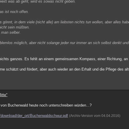
weiß was ab geht, wird es sowas nicht geben.
s ist noch offen.
önnt, in dem viele (nicht alle) am liebsten nichts tun wollen, aber alles hab
nicht sein müßten.
t man selber.
roblemlos möglich, aber nicht solange jeder nur immer an sich selbst denkt un
nichts ganzes. Es fehlt an einem gemeinsamen Kompass, einer Richtung, an 
e schätzt und fördert, aber auch wieder an den Erhalt und die Pflege des a
itte"
r von Buchenwald heute noch unterschreiben würden...?
d/download/der_ort/Buchenwaldschwur.pdf
(Archiv-Version vom 04.04.2016)