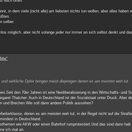
st noch offen.
, in dem viele (nicht alle) am liebsten nichts tun wollen, aber alles haben w
üßten.
n selber.
emlos möglich, aber nicht solange jeder nur immer an sich selbst denkt und da
itte"
, und wirkliche Opfer bringen meist diejenigen denen es am meisten weh tut
men.Seit den 70er Jahren ist eine Neoliberalisierung in den Wirtschafts- und So
garet Thatcher. Auch in Deutschland ist der Sozialstaat unter Druck. Aber de
gen und Brechen.Wie soll dann andere Politik aussehen?
rbeiterklasse, denen es am meisten weh tut, in der Regel nicht auf die Straß
zumindest in Deutschland.
xusthemen wie AKW oder einen Bahnhof rumprotestiert.Und das sind dann halt
hme ich mal an.