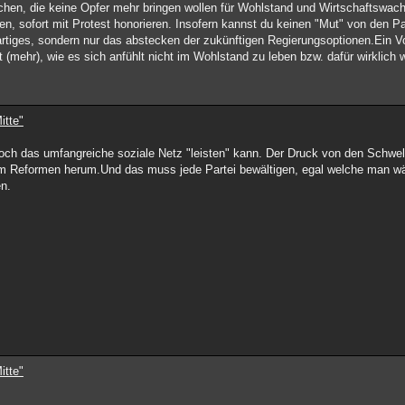
schen, die keine Opfer mehr bringen wollen für Wohlstand und Wirtschaftswa
ren, sofort mit Protest honorieren. Insofern kannst du keinen "Mut" von den P
rtiges, sondern nur das abstecken der zukünftigen Regierungsoptionen.Ein V
 (mehr), wie es sich anfühlt nicht im Wohlstand zu leben bzw. dafür wirklich
itte"
och das umfangreiche soziale Netz "leisten" kann. Der Druck von den Schwel
m Reformen herum.Und das muss jede Partei bewältigen, egal welche man wä
en.
itte"