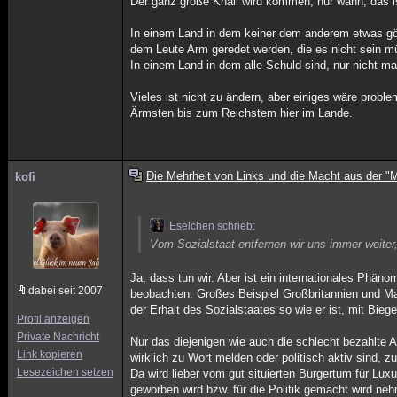
Der ganz große Knall wird kommen, nur wann, das i
In einem Land in dem keiner dem anderem etwas gönnt
dem Leute Arm geredet werden, die es nicht sein m
In einem Land in dem alle Schuld sind, nur nicht ma
Vieles ist nicht zu ändern, aber einiges wäre probl
Ärmsten bis zum Reichstem hier im Lande.
Die Mehrheit von Links und die Macht aus der "M
kofi
Eselchen schrieb:
Vom Sozialstaat entfernen wir uns immer weiter
Ja, dass tun wir. Aber ist ein internationales Phäno
dabei seit 2007
beobachten. Großes Beispiel Großbritannien und Mar
der Erhalt des Sozialstaates so wie er ist, mit Bie
Profil anzeigen
Private Nachricht
Nur das diejenigen wie auch die schlecht bezahlte A
Link kopieren
wirklich zu Wort melden oder politisch aktiv sind, 
Lesezeichen setzen
Da wird lieber vom gut situierten Bürgertum für Lu
geworben wird bzw. für die Politik gemacht wird ne