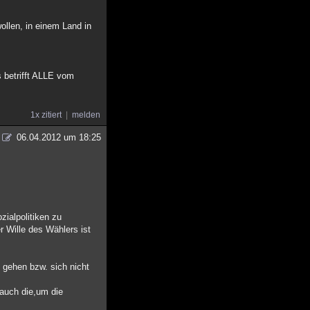
ollen, in einem Land in
s betrifft ALLE vom
1x zitiert
melden
06.04.2012 um 18:25
zialpolitiken zu
r Wille des Wählers ist
e gehen bzw. sich nicht
 auch die,um die