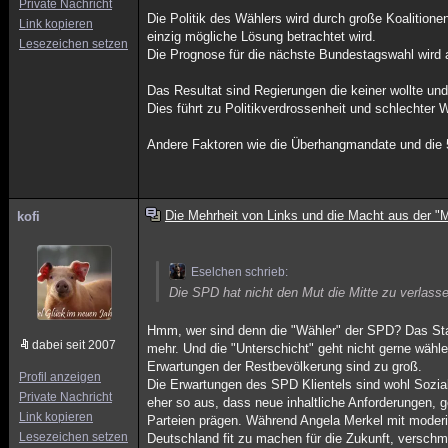
Private Nachricht
Die Politik des Wählers wird durch große Koalitione
Link kopieren
einzig mögliche Lösung betrachtet wird.
Lesezeichen setzen
Die Prognose für die nächste Bundestagswahl wird a
Das Resultat sind Regierungen die keiner wollte und
Dies führt zu Politikverdrossenheit und schlechter 
Andere Faktoren wie die Überhangmandate und die 5
Die Mehrheit von Links und die Macht aus der "M
kofi
Eselchen schrieb:
Die SPD hat nicht den Mut die Mitte zu verlasse
Hmm, wer sind denn die "Wähler" der SPD? Das Stammk
dabei seit 2007
mehr. Und die "Unterschicht" geht nicht gerne wähle
Erwartungen der Restbevölkerung sind zu groß.
Profil anzeigen
Die Erwartungen des SPD Klientels sind wohl Sozial
Private Nachricht
eher so aus, dass neue inhaltliche Anforderungen
Link kopieren
Parteien prägen. Während Angela Merkel mit moderier
Lesezeichen setzen
Deutschland fit zu machen für die Zukunft, verschm