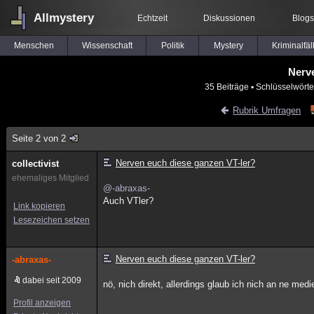
Allmystery
Echtzeit
Diskussionen
Blogs
Menschen
Wissenschaft
Politik
Mystery
Kriminalfäl
Nerve
35 Beiträge
▪ Schlüsselwörte
Rubrik Umfragen
Seite 2 von 2
Nerven euch diese ganzen VT-ler?
collectivist
ehemaliges Mitglied
@-abraxas-
Auch VTler?
Link kopieren
Lesezeichen setzen
Nerven euch diese ganzen VT-ler?
-abraxas-
dabei seit 2009
nö, nich direkt, allerdings glaub ich nich an ne me
Profil anzeigen