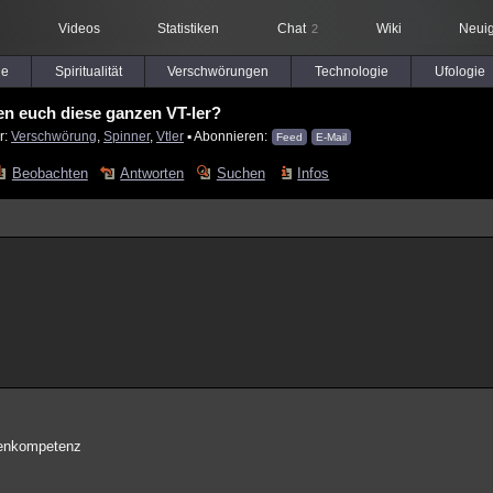
Videos
Statistiken
Chat
Wiki
Neuig
2
le
Spiritualität
Verschwörungen
Technologie
Ufologie
n euch diese ganzen VT-ler?
r:
Verschwörung
,
Spinner
,
Vtler
▪ Abonnieren:
Feed
E-Mail
Beobachten
Antworten
Suchen
Infos
dienkompetenz