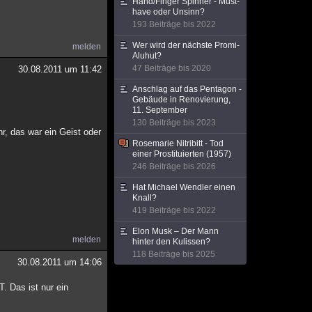
Hand/Finger Spinner - Must-
have oder Unsinn?
193 Beiträge bis 2022
Wer wird der nächste Promi-
melden
Aluhut?
47 Beiträge bis 2020
30.08.2011 um 11:42
Anschlag auf das Pentagon -
Gebäude in Renovierung,
11. September
130 Beiträge bis 2023
r, das war ein Geist oder
Rosemarie Nitribitt - Tod
einer Prostituierten (1957)
246 Beiträge bis 2026
Hat Michael Wendler einen
Knall?
419 Beiträge bis 2022
Elon Musk – Der Mann
melden
hinter den Kulissen?
118 Beiträge bis 2025
30.08.2011 um 14:06
T. Das ist nur ein