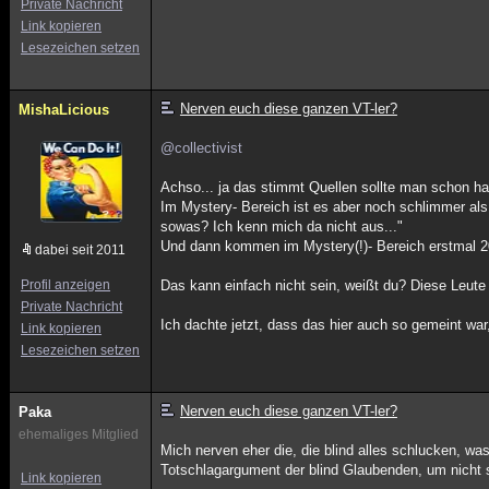
Private Nachricht
Link kopieren
Lesezeichen setzen
Nerven euch diese ganzen VT-ler?
MishaLicious
@collectivist
Achso... ja das stimmt Quellen sollte man schon h
Im Mystery- Bereich ist es aber noch schlimmer als 
sowas? Ich kenn mich da nicht aus..."
Und dann kommen im Mystery(!)- Bereich erstmal 20 
dabei seit 2011
Profil anzeigen
Das kann einfach nicht sein, weißt du? Diese Leute
Private Nachricht
Ich dachte jetzt, dass das hier auch so gemeint war,
Link kopieren
Lesezeichen setzen
Nerven euch diese ganzen VT-ler?
Paka
ehemaliges Mitglied
Mich nerven eher die, die blind alles schlucken, was
Totschlagargument der blind Glaubenden, um nicht
Link kopieren