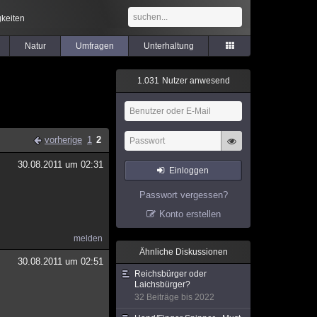
keiten
Natur
Umfragen
Unterhaltung
1
.
0
3
1
Nutzer anwesend
vorherige
1
2
30.08.2011 um 02:31
Einloggen
Passwort vergessen?
Konto erstellen
melden
Ähnliche Diskussionen
30.08.2011 um 02:51
Reichsbürger oder
Laichsbürger?
32 Beiträge bis 2022