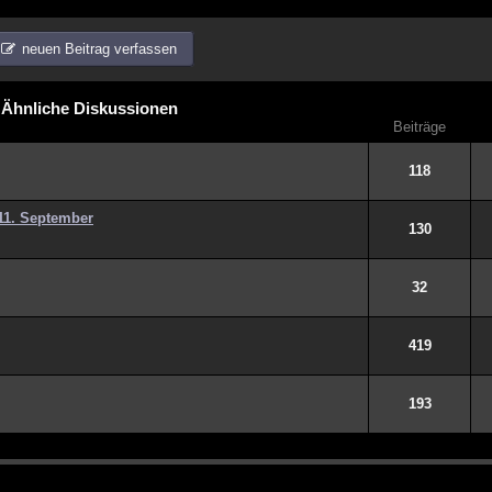
neuen Beitrag verfassen
Ähnliche Diskussionen
Beiträge
118
11. September
130
32
419
193