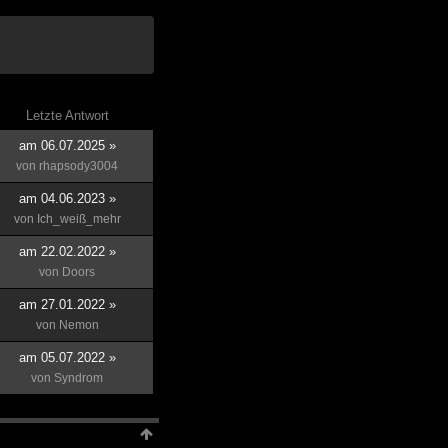
Letzte Antwort
am 06.07.2025 »
von
rhapsody3004
am 04.06.2023 »
von
Ich_weiß_mehr
am 22.02.2022 »
von
Doors
am 27.01.2022 »
von
Nemon
am 05.07.2022 »
von
Syndrom