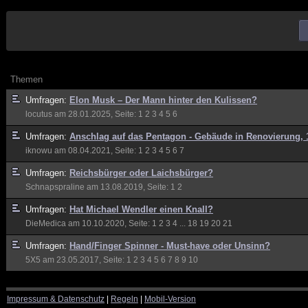
Themen
Umfragen:
Elon Musk – Der Mann hinter den Kulissen?
locutus
am 28.01.2025, Seite:
1
2
3
4
5
6
Umfragen:
Anschlag auf das Pentagon - Gebäude in Renovierung, 
iknowu
am 08.04.2021, Seite:
1
2
3
4
5
6
7
Umfragen:
Reichsbürger oder Laichsbürger?
Schnapspraline
am 13.08.2019, Seite:
1
2
Umfragen:
Hat Michael Wendler einen Knall?
DieMedica
am 10.10.2020, Seite:
1
2
3
4
...
18
19
20
21
Umfragen:
Hand/Finger Spinner - Must-have oder Unsinn?
5X5
am 23.05.2017, Seite:
1
2
3
4
5
6
7
8
9
10
Impressum & Datenschutz
|
Regeln
|
Mobil-Version