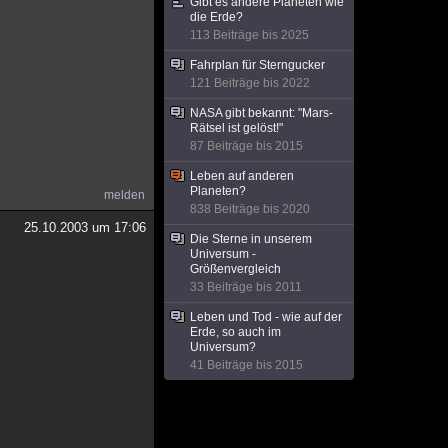
Gibt es andere Planeten wie
die Erde?
113 Beiträge bis 2025
Fahrplan für Sterngucker
121 Beiträge bis 2022
NASA gibt bekannt: "Mars-
Rätsel ist gelöst!"
87 Beiträge bis 2015
Leben auf anderen
Planeten?
melden
838 Beiträge bis 2020
25.10.2003 um 17:06
Die Sterne in unserem
Universum -
Größenvergleich
33 Beiträge bis 2011
Leben und Tod - wie auf der
Erde, so auch im
Universum?
41 Beiträge bis 2015