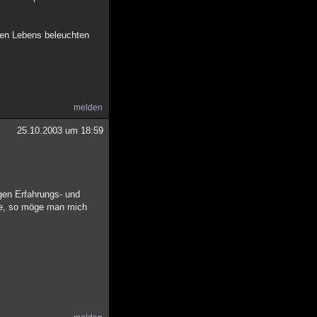
hen Lebens beleuchten
melden
25.10.2003 um 18:59
igen Erfahrungs- und
ere, so möge man mich