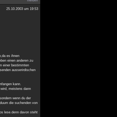
melden
25.10.2003 um 19:53
n,da es ihnen
geben einen anderen zu
hen einer bestimmten
eisenden ausserirdischen
anfangen kann.
 wird, meistens dann
) sondern wenn du der
viduum die suchenden von
fos lese.denn davon steht