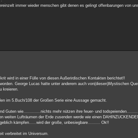
ereinzelt immer wieder menschen gibt denen es gelingt offenbarungen von un
it wird in einer Fülle von diesen Außerirdischen Kontakten berichtet!!
t worden. George Lucas hatte unter anderem auch von(diesen)Mystischen Quell
 kreieren.
llen im 5.Buch/108 der Großen Serie eine Aussage gemacht.
und Guten wie..............nichts mehr nützen ihre feuer- und todspeienden.........
 den weiten Lufträumen der Erde zusenden werde wie einen DAHINZUCKEND
blich kämpfen......wird der große, unbesiegbare.......... Ok!!
it verbreitet im Universum.