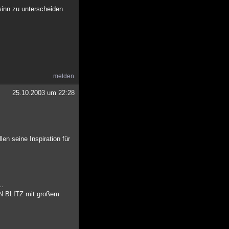
sinn zu unterscheiden.
melden
25.10.2003 um 22:28
en seine Inspiration für
..
EN BLITZ mit großem