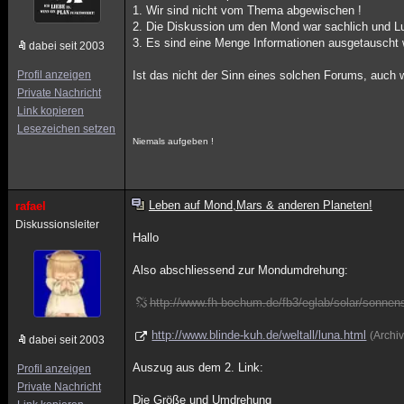
1. Wir sind nicht vom Thema abgewischen !
2. Die Diskussion um den Mond war sachlich und Lu
3. Es sind eine Menge Informationen ausgetauscht 
dabei seit 2003
Profil anzeigen
Ist das nicht der Sinn eines solchen Forums, auch
Private Nachricht
Link kopieren
Lesezeichen setzen
Niemals aufgeben !
Leben auf Mond,Mars & anderen Planeten!
rafael
Diskussionsleiter
Hallo
Also abschliessend zur Mondumdrehung:
http://www.fh-bochum.de/fb3/eglab/solar/sonne
http://www.blinde-kuh.de/weltall/luna.html
(Archi
dabei seit 2003
Auszug aus dem 2. Link:
Profil anzeigen
Private Nachricht
Die Größe und Umdrehung