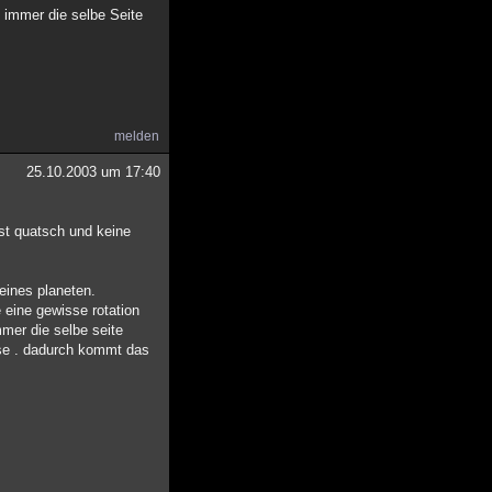
de immer die selbe Seite
melden
25.10.2003 um 17:40
ist quatsch und keine
eines planeten.
 eine gewisse rotation
mmer die selbe seite
hse . dadurch kommt das