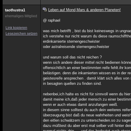
Leben auf Mond,Mars & anderen Planeten!
taothustra1
ehemaliges Mitglied
@ raphael
Link kopieren
was mich betrifft , bist du bist keineswegs in ungna
Lesezeichen setzen
ich verstehe nur nicht warum du diese raumschiffth
erdinkarnierte sternengeschwister
oder astralreisende sternengeschwister
und warum soll das nicht reichen ?
wenn sich andere dieser mittel nicht bedienen könn
offensichtlich an einer bestimmten reife fehlt.ihr
belästigen. denn die inkarnierten wissen es in der 
geistesreife ansprechen . damit klärt sich alles vo
in besagten quellen zu finden sind.
nebenbei,ich halte es nicht für sinnvoll wenn du hi
damit meine ich,daß jeder mensch zu einer bestimmt
wenn er auch etwas damit anzufangen weiß.
in diesem sinne solltest du auch dein weiteres reif
überzeugung bist daß du neue wahrheiten und weish
den eitlen schwätzern zu unterscheiden.so zu sage
dazu müßtest du aber erst mal selber voll hinter de
nunmal nichts drin......und das bedeutet auch etwas