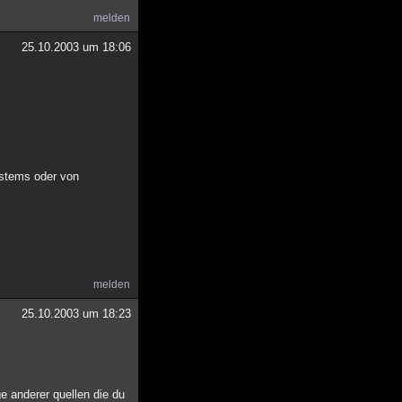
melden
25.10.2003 um 18:06
ystems oder von
melden
25.10.2003 um 18:23
ge anderer quellen die du