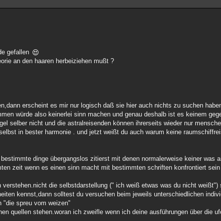
de gefallen
eorie an den haaren herbeiziehen mußt ?
en,dann erscheint es mir nur logisch daß sie hier auch nichts zu suchen habe
 kommen würde also keinerlei sinn machen und genau deshalb ist es keinem ge
regel selber nicht und die astralreisenden können ihrerseits wieder nur mensc
n selbst in bester harmonie . und jetzt weißt du auch warum keine raumschiffr
er bestimmte dinge übergangslos zitierst mit denen normalerweise keiner was 
en zeit wenn es einen sinn macht mit bestimmten schriften konfrontiert sein
en verstehen.nicht die selbstdarstellung (" ich weiß etwas was du nicht weißt"
eiten kennst,dann solltest du versuchen beim jeweils unterschiedlichen indi
n "die spreu vom weizen"
inen quellen stehen.woran ich zweifle wenn ich deine ausführungen über die u
 .