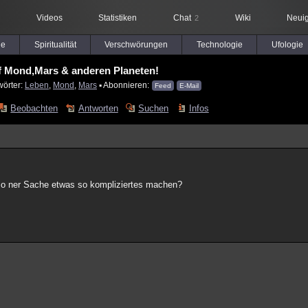
Videos
Statistiken
Chat
Wiki
Neuig
2
le
Spiritualität
Verschwörungen
Technologie
Ufologie
f Mond,Mars & anderen Planeten!
wörter:
Leben
,
Mond
,
Mars
▪ Abonnieren:
Feed
E-Mail
Beobachten
Antworten
Suchen
Infos
so ner Sache etwas so kompliziertes machen?