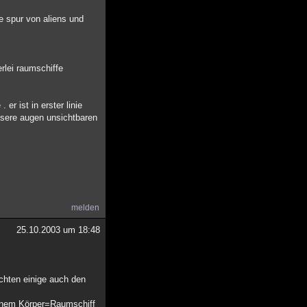
ie spur von aliens und
rlei raumschiffe
er ist in erster linie
nsere augen unsichtbaren
melden
25.10.2003 um 18:48
chten einige auch den
einem Körper=Raumschiff