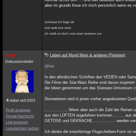
aber im grunde freue ich mich persönlich wenn es v
schicksal ich folge dir
und wollt ichs nicht
ich müßt es doch und unter seufzern tun
Leben auf Mond,Mars & anderen Planeten!
rafael
Diskussionsleiter
@tao
In den altindischen Schriften den VEDEN oder Sanskr
Die Filme der Star-Wars Reihe sind davon inspirier
die Ideen genommen um das Starwars-Universum zu
Desweiteren wird in jenen vorher angedeuteten Que
dabei seit 2003
....................Wenn aber auch die Zahl der Reinen 
Profil anzeigen
aus den LÜFTEN angefahren kommen...........aus
Private Nachricht
GETÖSE und GEKRACHE....................werden verge
Link kopieren
Lesezeichen setzen
Ich denke die kreisförmige Flugscheiben-Form ist we