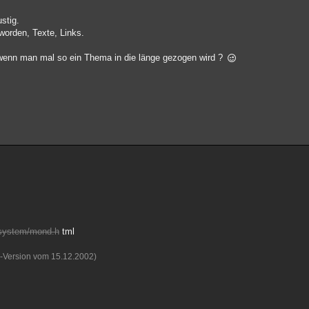
stig.
worden, Texte, Links.
 wenn man mal so ein Thema in die länge gezogen wird ?
nsystem/mond.h
tml
v-Version vom 15.12.2002)