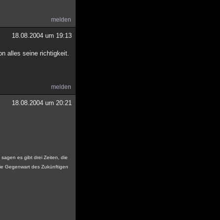
melden
18.08.2004 um 19:13
alles seine richtigkeit.
melden
18.08.2004 um 20:21
sagen es gibt drei Zeiten, die
ie Gegenwart des Zukünftigen