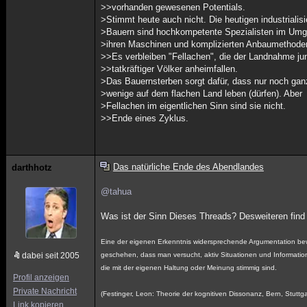
>>vorhanden gewesenen Potentials.
>Stimmt heute auch nicht. Die heutigen industrialisi
>Bauern sind hochkompetente Spezialisten im Umg
>ihren Maschinen und komplizierten Anbaumethode
>>Es verbleiben "Fellachen", die der Landnahme ju
>>tatkräftiger Völker anheimfallen.
>Das Bauernsterben sorgt dafür, dass nur noch gan
>wenige auf dem flachen Land leben (dürfen). Aber
>Fellachen im eigentlichen Sinn sind sie nicht.
>>Ende eines Zyklus.
Das natürliche Ende des Abendlandes
darthhotz
@tahua
Was ist der Sinn Dieses Threads? Desweiteren find 
Eine der eigenen Erkenntnis widersprechende Argumentation bew
dabei seit 2005
geschehen, dass man versucht, aktiv Situationen und Informati
die mit der eigenen Haltung oder Meinung stimmig sind.
Profil anzeigen
Private Nachricht
(Festinger, Leon: Theorie der kognitiven Dissonanz, Bern, Stuttg
Link kopieren