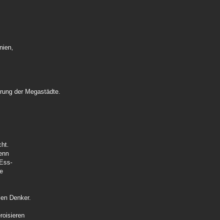
nien,
rung der Megastädte.
cht.
wenn
 Ess-
ie
ilen Denker.
roisieren