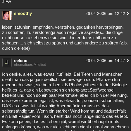
JIVA
smoothy
26.04.2006 um 12:42
leben ist,fühlen, empfinden, verstehen, gedanken hervorbringen,
zu schaffen, zu zerstören(ja auch negative aspekte)... die dinge
nicht nur so zu sehen wie sie sind...hinter demsichtbaren zu
schauen.... sich selbst zu spüren und auch andere zu spüren (z.b.
durch dieliebe)
selene
26.04.2006 um 14:47
ehemaliges Mitglied
Ich denke, alles, was etwas "tut" lebt. Bei Tieren und Menschen
sieht man das ja ganzdeutlich, sie bewegen sich. Pflanzen tun
aber auch etwas, sie betreiben z.B.Photosynthese. In der Biologie
heißt es ja, das ein Lebewesen sich fortplanzt,Stoffwechsel
betreibt und noch so ein paar Merkmale, aber ich bin der Meinung,
das esvollkommen egal ist, was etwas tut, sondern schon allein,
DAS es etwas tut ist wichtig.Aber natürlich muss es das
selbstständig tun. Wenn ein starker Wind kommt und dadurchfällt
ein Blatt Papier vom Tisch, heißt das noch lange nicht, das es lebt.
Es kann jasein, das es Leben gibt, womit wir überhaupt nichts
anfangen können, was wir vielleichtnoch nicht einmal wahrnehmen