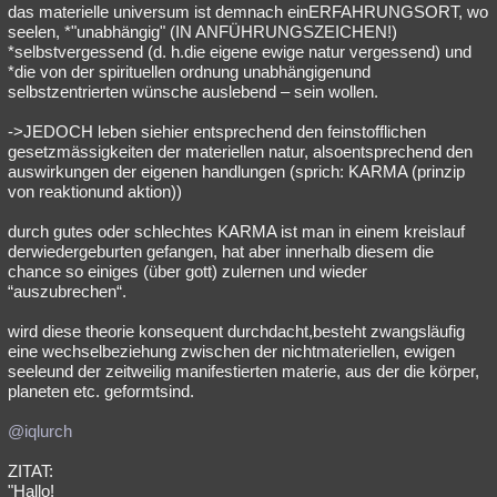
das materielle universum ist demnach einERFAHRUNGSORT, wo
seelen, *"unabhängig" (IN ANFÜHRUNGSZEICHEN!)
*selbstvergessend (d. h.die eigene ewige natur vergessend) und
*die von der spirituellen ordnung unabhängigenund
selbstzentrierten wünsche auslebend – sein wollen.
->JEDOCH leben siehier entsprechend den feinstofflichen
gesetzmässigkeiten der materiellen natur, alsoentsprechend den
auswirkungen der eigenen handlungen (sprich: KARMA (prinzip
von reaktionund aktion))
durch gutes oder schlechtes KARMA ist man in einem kreislauf
derwiedergeburten gefangen, hat aber innerhalb diesem die
chance so einiges (über gott) zulernen und wieder
“auszubrechen“.
wird diese theorie konsequent durchdacht,besteht zwangsläufig
eine wechselbeziehung zwischen der nichtmateriellen, ewigen
seeleund der zeitweilig manifestierten materie, aus der die körper,
planeten etc. geformtsind.
@iqlurch
ZITAT:
"Hallo!