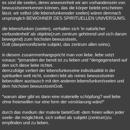
es sind die seelen, deren anwesenheit wir am vorhandensein von
bewusstseinerkennen können, das die körper belebt erscheinen
lässt. wir selbst (die lebensfunkenoder seelen) wären demnach
ursprünglich BEWOHNER DES SPIRITUELLEN UNIVERSUMS.
die lebensfunken (seelen), verhalten sich ’in natürlicher
verbundenheit’ als objekte(zum zentrum gehörend und sich darum
bewegend) zum höchsten bewusstsein,
Gott (daspersonifizierte subjekt, das zentrum allen seins).
in diesem zusammenhangspricht man von liebe. liebe setzt
voraus: *jemanden der bereit ist zu lieben und *dengegenstand auf
den sich diese liebe richtet.
demzufolge verliert der lebensfunkeseine individualität in der
spirituellen welt nicht, sondern lebt als reines bewusstseinin
liebevollem austausch mit den anderen lebensfunken/seelen und
dem höchsten bewusstseinGott.
*warum aber gibt es dann eine materielle schöpfung? weil liebe
ohne freienwillen nur eine form der versklavung wäre!*
durch das medium der materie bietetGott -dem freien willen jeder
seele- die möglichkeit, sich selbst als subjekt (zentrum)zu
empfinden und zu lieben.