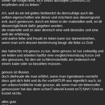
seele- die möglichkeit, sich selbst alssubjekt (zentrum) zu
empfinden und zu lieben."
d.h. weil du ein teil gottes bistbesitzt du demzufolge auch die
selben eigenschaften wie dieser und möchtest aus diesemgrund
evtl. auch geniessen. durch ein leben in der materiellen welt, ist dir
diesemöglichkeit dafür gegeben worden.
die materielle welt ist aber dennoch eine welt destodes und eine
welt der erfahrung.
und wahre liebe und freude im leben kann nur dannentstehen,
wenn man sich dessen bestimmung beugt: die liebe zu Gott
das hatnichts mit genuss zu tun. denn genuss ist nur zeitweilig und
wir leiden und arbeiten hartfür eine vergleichnismässig kurze zeit
des genusses, für den wir schlimmstenfalls am endenoch mit
einem kater oder so bezahlen müssen.
genuss ist illusion.
doch diefreude die man erfährt, wenn man irgendwann versteht
dass gott dich liebt und du ihn vonNATUR-aus eigentlich auch, ist
um unbeschreibliche male grosser, als wenn man ein lebenvoller
genuss(wer hat das denn schon? wieviel kostet es?) führt ! Und es
kostet nichts.
alles gute