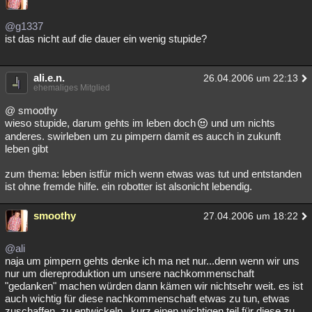
@g1337
ist das nicht auf die dauer ein wenig stupide?
ali.e.n.
26.04.2006 um 22:13
ehemaliges Mitglied
@ smoothy
wieso stupide, darum gehts im leben doch
und um nichts
anderes. swirleben um zu pimpern damit es aucch in zukunft
leben gibt
zum thema: leben istfür mich wenn etwas was tut und entstanden
ist ohne fremde hilfe. ein robotter ist alsonicht lebendig.
smoothy
27.04.2006 um 18:22
@ali
naja um pimpern gehts denke ich ma net nur...denn wenn wir uns
nur um diereproduktion um unsere nachkommenschaft
"gedanken" machen würden dann kämen wir nichtsehr weit. es ist
auch wichtig für diese nachkommenschaft etwas zu tun, etwas
zuschaffen, zu entwickeln...kurz einen wichtigen teil für diese zu