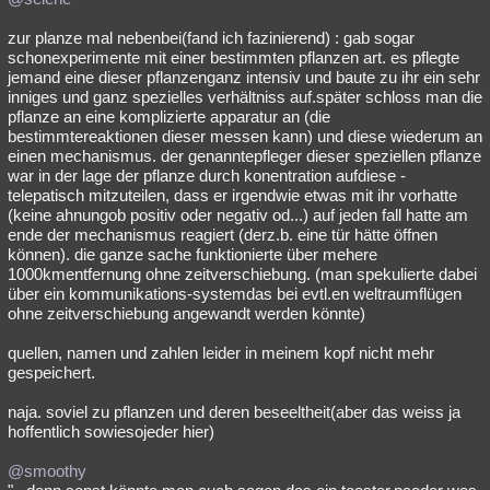
zur planze mal nebenbei(fand ich fazinierend) : gab sogar
schonexperimente mit einer bestimmten pflanzen art. es pflegte
jemand eine dieser pflanzenganz intensiv und baute zu ihr ein sehr
inniges und ganz spezielles verhältniss auf.später schloss man die
pflanze an eine komplizierte apparatur an (die
bestimmtereaktionen dieser messen kann) und diese wiederum an
einen mechanismus. der genanntepfleger dieser speziellen pflanze
war in der lage der pflanze durch konentration aufdiese -
telepatisch mitzuteilen, dass er irgendwie etwas mit ihr vorhatte
(keine ahnungob positiv oder negativ od...) auf jeden fall hatte am
ende der mechanismus reagiert (derz.b. eine tür hätte öffnen
können). die ganze sache funktionierte über mehere
1000kmentfernung ohne zeitverschiebung. (man spekulierte dabei
über ein kommunikations-systemdas bei evtl.en weltraumflügen
ohne zeitverschiebung angewandt werden könnte)
quellen, namen und zahlen leider in meinem kopf nicht mehr
gespeichert.
naja. soviel zu pflanzen und deren beseeltheit(aber das weiss ja
hoffentlich sowiesojeder hier)
@smoothy