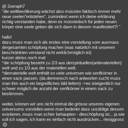
@ 2seraph7
"die weltbevölkerung wächst also müssten faktisch immer mehr
neue seelen"entstehen", zumindest wenn ich deine erklärung
richtig verstanden habe, denn es müsstedoch für jeden neuen
körper eine seele geben die sich dann in diesem manifestiert?! "
hallo!
dazu muss man sich als erstes eine vorstellung vom ausmass
dergesamten schöpfung machen (was natürlich mit unserem
beschränkten verstand nicht wirklichmöglich ist)
kurzer abriss noch mal:
*die schöpfung besteht zu 2/3 aus derspirituellen(antimateriellen)
welt und zu 1/3 aus der materiellen welt.
*diematerielle welt enthält so viele universen wie senfkörner in
einen sack passen. (da dermensch nach antworten sucht muss
man ihm auch ein begreifliches bild liefern) ->es isteigentlich nur
schwer möglich die anzahl der senfkörner in einem sack zu
bestimmen.
weiter, können wir uns nicht einmal die grösse unseres eigenen
universums vorstellen.wenn man bedenkt dass unzählige dessen
existieren, muss man schier behaupten - dieschöpfung ist... ja wie
soll ich sagen, ich kann es einfach nicht ausdrücken... riesiggross