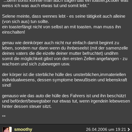
"...denn sonst könnte man auch sagen das ein toaster,pcoder was
weiss ich was auch etwas tut und somit lebt."
Selene meinte, dass wennes lebt - es seine tätigkeit auch alleine
(von sich aus) tun sollte.
ein toasterfängt nicht von selbst an mit toasten. man muss ihn
einschalten!
genau wie deinkörper auch nicht nur einfach damit beginnt zu
leben, sondern nur dann wenn du ihnbeseelst (mit der samenzelle
deines vaters die die eizelle deiner mutter befruchtet) undihm
somit die möglichkeit gibst von den ersten Zellen angefangen - zu
wachsen und sich zubewegen usw.
der körper ist die sterbliche hülle des unsterblichen,immateriellen
individualwesens, dessen symptome bewußtsein und lebenskraft
sind!
genauso wie das auto die hülle des Fahrers ist und ihn beschützt
und befördert/bewegtaber nur etwas tut, wenn irgendein lebewesen
hinter dessen steuer sitzt.
**
smoothy
26.04.2006 um 19:21