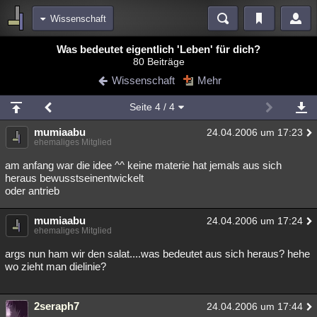
Wissenschaft
Bereiche
Was bedeutet eigentlich 'Leben' für dich?
80 Beiträge
Echtzeit
Diskussionen
Blogs
Videos
Statistiken
Wissenschaft
Mehr
Chat
Wiki
Neuigkeiten
Seite
4
/ 4
meine Rubriken
mumiaabu
24.04.2006 um 17:23
Menschen
Wissenschaft
Politik
Mystery
Kriminalfälle
ehemaliges Mitglied
Spiritualität
Verschwörungen
Technologie
Ufologie
am anfang war die idee ^^ keine materie hat jemals aus sich
heraus bewusstseinentwickelt
oder antrieb
Natur
Umfragen
Unterhaltung
weitere Rubriken
mumiaabu
24.04.2006 um 17:24
ehemaliges Mitglied
Philosophie
Träume
Orte
Esoterik
Literatur
args nun ham wir den salat....was bedeutet aus sich heraus? hehe
Astronomie
Helpdesk
Gruppen
Gaming
Filme
wo zieht man dielinie?
Musik
Clash
Verbesserungen
Allmystery
English
2seraph7
24.04.2006 um 17:44
Übersichten