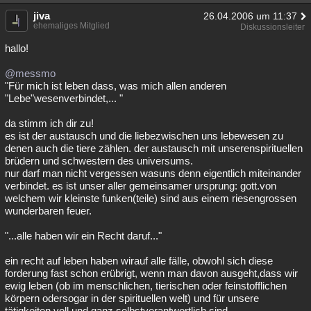
jiva
26.04.2006 um 11:37
ehemaliges Mitglied
Diskussionsleiter
hallo!
@messmo
"Für mich ist leben dass, was mich allen anderen
"Lebe"wesenverbindet,... "
da stimm ich dir zu!
es ist der austausch und die liebezwischen uns lebewesen zu
denen auch die tiere zählen. der austausch mit unserenspirituellen
brüdern und schwestern des universums.
nur darf man nicht vergessen wasuns denn eigentlich miteinander
verbindet. es ist unser aller gemeinsamer ursprung: gott.von
welchem wir kleinste funken(teile) sind aus einem riesengrossen
wunderbaren feuer.
"...alle haben wir ein Recht daruf..."
ein recht auf leben haben wirauf alle fälle, obwohl sich diese
forderung fast schon erübrigt, wenn man davon ausgeht,dass wir
ewig leben (ob im menschlichen, tierischen oder feinstofflichen
körpern odersogar in der spirituellen welt) und für unsere
tätigkeiten voll und ganz selbstverantwortlich sind.