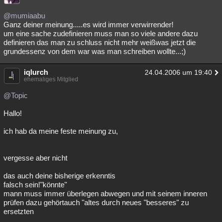
Besucht
Teilgenommen
Alle
Neue
Geschlossen
@mumiaabu
Ganz deiner meinung.....es wird immer verwirrender!
Lesenswert
Schlüsselwörter
um eine sache zudefinieren muss man so viele andere dazu
definieren das man zu schluss nicht mehr weißwas jetzt die
grundessenz von dem war was man schreiben wollte...;)
iqlurch
24.04.2006 um 19:40
ehemaliges Mitglied
@Topic
Hallo!
ich hab da meine feste meinung zu,
vergesse aber nicht
das auch deine bisherige erkenntis
falsch sein!"könnte"
mann muss immer überlegen abwegen und mit seinem inneren
prüfen dazu gehörtauch "altes durch neues "besseres" zu
ersetzten