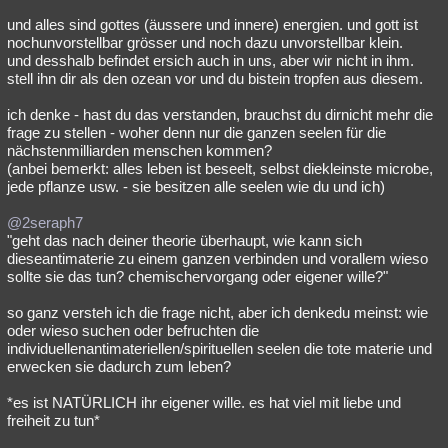
und alles sind gottes (äussere und innere) energien. und gott ist
nochunvorstellbar grösser und noch dazu unvorstellbar klein.
und desshalb befindet ersich auch in uns, aber wir nicht in ihm.
stell ihn dir als den ozean vor und du bistein tropfen aus diesem.
ich denke - hast du das verstanden, brauchst du dirnicht mehr die
frage zu stellen - woher denn nur die ganzen seelen für die
nächstenmilliarden menschen kommen?
(anbei bemerkt: alles leben ist beseelt, selbst diekleinste microbe,
jede pflanze usw. - sie besitzen alle seelen wie du und ich)
@2seraph7
"geht das nach deiner theorie überhaupt, wie kann sich
dieseantimaterie zu einem ganzen verbinden und vorallem wieso
sollte sie das tun? chemischervorgang oder eigener wille?"
so ganz versteh ich die frage nicht, aber ich denkedu meinst: wie
oder wieso suchen oder befruchten die
individuellenantimateriellen/spirituellen seelen die tote materie und
erwecken sie dadurch zum leben?
*es ist NATÜRLICH ihr eigener wille. es hat viel mit liebe und
freiheit zu tun*