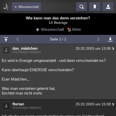
Wissenschaft
Bereiche
Wie kann man das denn verstehen?
14 Beiträge
Echtzeit
Diskussionen
Blogs
Videos
Statistiken
Wissenschaft
Mehr
Chat
Wiki
Neuigkeiten
Seite 1 / 1
meine Rubriken
das_mädchen
25.02.2003 um 13:00
Menschen
Wissenschaft
Politik
Mystery
Kriminalfälle
ehemaliges Mitglied
Spiritualität
Verschwörungen
Technologie
Ufologie
Es wird in Energie umgewandelt - und dann verschwindet es?
Kann überhaupt ENERGIE verschwinden?
Natur
Umfragen
Unterhaltung
weitere Rubriken
Euer Mädchen...
Philosophie
Träume
Orte
Esoterik
Literatur
Was man verstehen gelernt hat,
fürchtet man nicht mehr.
Astronomie
Helpdesk
Gruppen
Gaming
Filme
florian
25.02.2003 um 15:08
Musik
Clash
Verbesserungen
Allmystery
English
ehemaliges Mitglied
Übersichten