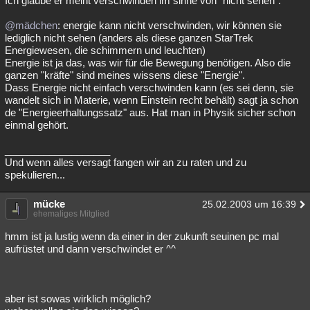
Ich glaube er meint verschwinden im sinne von "nicht sehen".
Besucht
Teilgenommen
Alle
Neue
Geschlossen
@mädchen
: energie kann nicht verschwinden, wir können sie
lediglich nicht sehen (anders als diese ganzen StarTrek
Lesenswert
Schlüsselwörter
Energiewesen, die schimmern und leuchten)
Energie ist ja das, was wir für die Bewegung benötigen. Also die
ganzen "kräfte" sind meines wissens diese "Energie".
Dass Energie nicht einfach verschwinden kann (es sei denn, sie
wandelt sich in Materie, wenn Einstein recht behält) sagt ja schon
de "Energieerhaltungssatz" aus. Hat man in Physik sicher schon
einmal gehört.
___________________
Und wenn alles versagt fangen wir an zu raten und zu
spekulieren...
mücke
25.02.2003 um 16:39
ehemaliges Mitglied
hmm ist ja lustig wenn da einer in der zukunft seuinen pc mal
aufrüstet und dann verschwindet er ^^
aber ist sowas wirklich möglich?