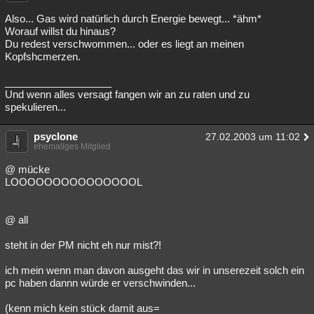
Also... Gas wird natürlich durch Energie bewegt... *ähm*
Worauf willst du hinaus?
Du redest verschwommen... oder es liegt an meinen
Kopfshcmerzen.
___________________
Und wenn alles versagt fangen wir an zu raten und zu
spekulieren...
psyclone
27.02.2003 um 11:02
ehemaliges Mitglied
@ mücke
LOOOOOOOOOOOOOOOL
@ all
steht in der PM nicht eh nur mist?!
ich mein wenn man davon ausgeht das wir in unserezeit solch ein
pc haben dannn würde er verschwinden...
(kenn mich kein stück damit aus=