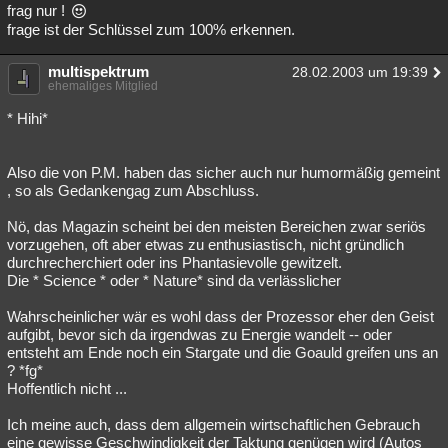
frag nur !
frage ist der Schlüssel zum 100% erkennen.
multispektrum
28.02.2003 um 19:39
ehemaliges Mitglied
* Hihi*
Also die von P.M. haben das sicher auch nur humormäßig gemeint
, so als Gedankengag zum Abschluss.
Nö, das Magazin scheint bei den meisten Bereichen zwar seriös
vorzugehen, oft aber etwas zu enthusiastisch, nicht gründlich
durchrecherchiert oder ins Phantasievolle gewitzelt.
Die * Science * oder * Nature* sind da verlässlicher
Wahrscheinlicher wär es wohl dass der Prozessor eher den Geist
aufgibt, bevor sich da irgendwas zu Energie wandelt -- oder
entsteht am Ende noch ein Stargate und die Goauld greifen uns an
? *fg*
Hoffentlich nicht ...
Ich meine auch, dass dem allgemein wirtschaftlichen Gebrauch
eine gewisse Geschwindigkeit der Taktung genügen wird (Autos