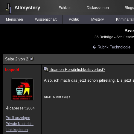
Allmystery
Echtzeit
Diskussionen
Blogs
Menschen
Wissenschaft
Politik
Mystery
Kriminalfäl
Beam
36 Beiträge
▪ Schlüsselw
Rubrik Technologie
Seite 2 von 2
Beamen:Persönlichkeitsverlust?
leopold
Also, ich mach das jetzt schon jahrelang. Bis jetz
NICHTS lebt ewig !
dabei seit 2004
Profil anzeigen
Private Nachricht
Link kopieren