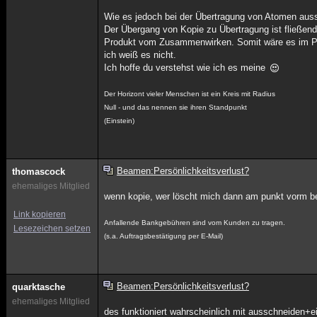
Wie es jedoch bei der Übertragung von Atomen aussie
Der Übergang von Kopie zu Übertragung ist fließend
Produkt vom Zusammenwirken. Somit wäre es im Pri
ich weiß es nicht.
Ich hoffe du verstehst wie ich es meine
Der Horizont vieler Menschen ist ein Kreis mit Radius
Null - und das nennen sie ihren Standpunkt
(Einstein)
Beamen:Persönlichkeitsverlust?
thomascock
ehemaliges Mitglied
wenn kopie, wer löscht mich dann am punkt vorm 
Link kopieren
Anfallende Bankgebühren sind vom Kunden zu tragen.
Lesezeichen setzen
(s.a. Auftragsbestätigung per E-Mail)
Beamen:Persönlichkeitsverlust?
quarktasche
ehemaliges Mitglied
des funktioniert wahrscheinlich mit ausschneiden+ei