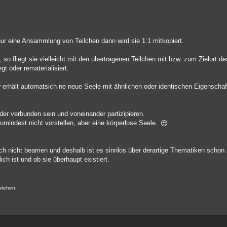
 nur eine Ansammlung von Teilchen dann wird sie 1:1 mitkopiert.
o fliegt sie vielleicht mit den übertragenen Teilchen mit bzw. zum Zielort de
gt oder rematerialisiert.
er erhält automatsich ne neue Seele mit ähnlichen oder identischen Eigenscha
der verbunden sein und voneinander partizipieren.
umindest nicht vorstellen, aber eine körperlose Seele.
och nicht beamen und deshalb ist es sinnlos über derartige Thematiken schon 
ch ist und ob sie überhaupt existiert.
.
stehen.