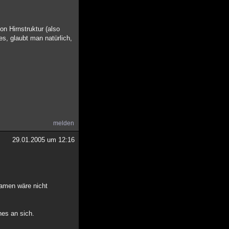
on Hirnstruktur (also
s, glaubt man natürlich,
melden
29.01.2005 um 12:16
eamen wäre nicht
hes an sich.