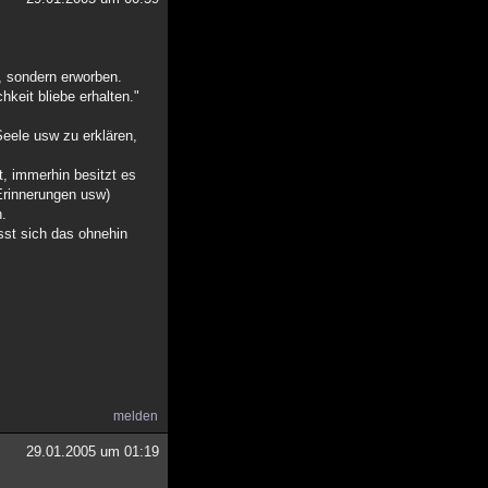
, sondern erworben.
keit bliebe erhalten."
Seele usw zu erklären,
, immerhin besitzt es
 Erinnerungen usw)
n.
sst sich das ohnehin
melden
29.01.2005 um 01:19