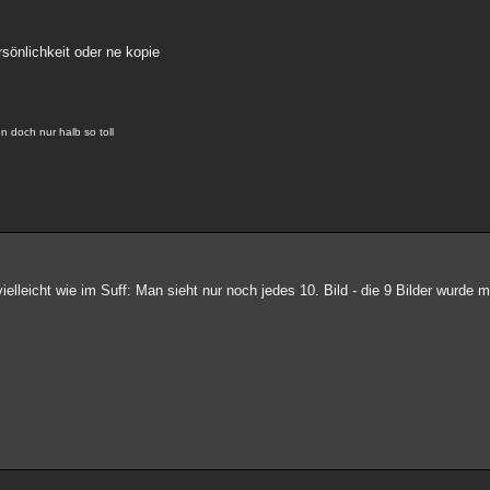
rsönlichkeit oder ne kopie
 doch nur halb so toll
vielleicht wie im Suff: Man sieht nur noch jedes 10. Bild - die 9 Bilder wurde 