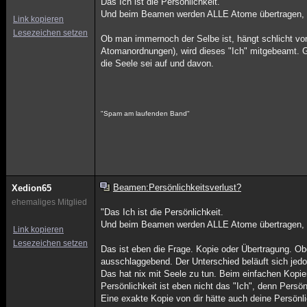
Das Ich ist die Persönlichkeit.
Und beim Beamen werden ALLE Atome übertragen, d
Link kopieren
Lesezeichen setzen
Ob man immernoch der Selbe ist, hängt schlicht von 
Atomanordnungen), wird dieses "Ich" mitgebeamt. Gl
die Seele sei auf und davon.
"Spam am laufenden Band"
Beamen:Persönlichkeitsverlust?
Xedion65
ehemaliges Mitglied
"Das Ich ist die Persönlichkeit.
Und beim Beamen werden ALLE Atome übertragen, d
Link kopieren
Lesezeichen setzen
Das ist eben die Frage. Kopie oder Übertragung. 
ausschlaggebend. Der Unterschied beläuft sich jed
Das hat nix mit Seele zu tun. Beim einfachen Kopier
Persönlichkeit ist eben nicht das "Ich", denn Persö
Eine exakte Kopie von dir hätte auch deine Persönli