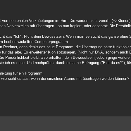
t von neuronalen Verknüpfungen im Hirn. Die werden nicht vererbt (=>Klonen)
 Nervenzellen mit übertragen - ob nun kopiert, oder gebeamt: Die Persönlich
r nicht das "Ich". Nicht dein Bewusstsein. Wenn man versucht das ganze ohne 
nem hochentwickelten Computerprogramm.
 Rechner, dann denkt das neue Programm, die Übertragung hätte funktioniert
so für das alte. Es erweiterter Klon sozusagen. (Nicht nur DNA, sondern auch
ie Persönlichkeit bleibt also erhalten, dein Bewusstsein jedoch ginge verlore
ie ich es sehe. Und nachprüfen, durch einfache Befragung ("Bist du es?"), lä
nleitung für ein Programm.
, wie sieht es aus, wenn die einzelnen Atome mit übertragen werden können?