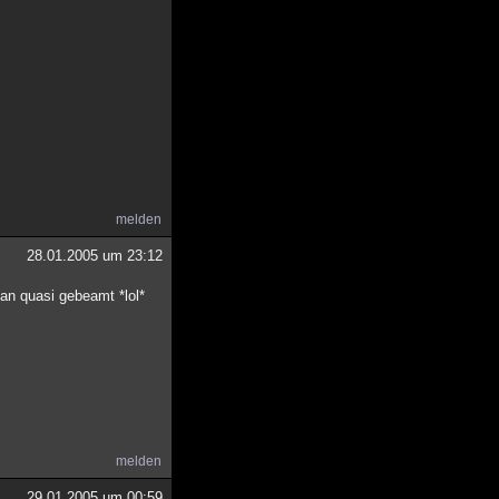
melden
28.01.2005 um 23:12
man quasi gebeamt *lol*
melden
29.01.2005 um 00:59