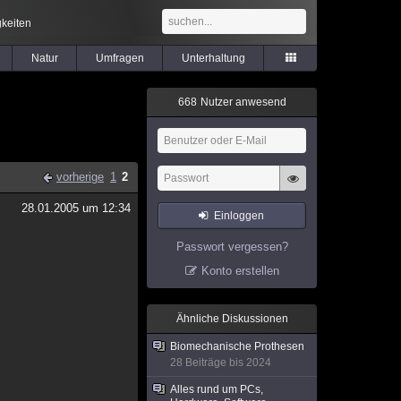
keiten
Natur
Umfragen
Unterhaltung
6
6
8
Nutzer anwesend
vorherige
1
2
28.01.2005 um 12:34
Einloggen
Passwort vergessen?
Konto erstellen
Ähnliche Diskussionen
Biomechanische Prothesen
28 Beiträge bis 2024
Alles rund um PCs,