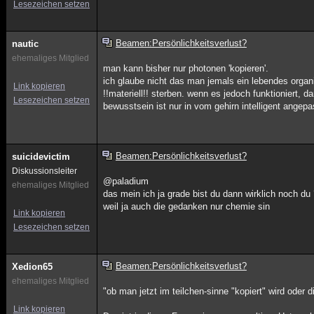
Lesezeichen setzen
Beamen:Persönlichkeitsverlust?
nautic
ehemaliges Mitglied
man kann bisher nur photonen 'kopieren'.
ich glaube nicht das man jemals ein lebendes orga
Link kopieren
!!materiell!! sterben. wenn es jedoch funktioniert, d
Lesezeichen setzen
bewusstsein ist nur in vom gehirn intelligent angepass
Beamen:Persönlichkeitsverlust?
suicidevictim
Diskussionsleiter
@paladium
ehemaliges Mitglied
das mein ich ja grade bist du dann wirklich noch du
weil ja auch die gedanken nur chemie sin
Link kopieren
Lesezeichen setzen
Beamen:Persönlichkeitsverlust?
Xedion65
ehemaliges Mitglied
"ob man jetzt im teilchen-sinne "kopiert" wird oder 
Link kopieren