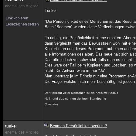
ehemaliges Mitglied
Tunkel
Link kopieren
"Die Persönlichkeit eines Menschen ist das Resulta
Lesezeichen setzen
Beim "Beamen" würden diese Verflechtungen zwischen
Ja richtig, die Persönlichkeit bliebe erhalten. Abe
dann vergleicht man das Bewusstsein wohl mit ei
Kopiert man nun dieses Programm auf einen anderen
alle Informationen des alten. Das neue hält sich al
Das alte jedoch verschwindet, falls man es löscht. D
Dies wäre der Fall beim Kopieren und Löschen, so w
nicht. Die Antwort wäre immer "Ja".
Man überträgt ja im Prinzip nur eine Programmier-A
Die Frage, welche mich mehr beschäftigt ist jedoch
Der Horizont vieler Menschen ist ein Kreis mit Radius
Null - und das nennen sie ihren Standpunkt
(Einstein)
Beamen:Persönlichkeitsverlust?
tunkel
ehemaliges Mitglied