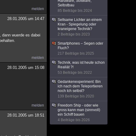
Hardware, Software,
Selbstbau
melden
85 Beiträge bis 2024
28.01.2005 um 14:47
Seltsame Lichter an einem
Kran - Spiegelung oder
kraneigene Technik?
2 Beiträge bis 2023
, dann wuerde es dabei
behalten.
Smartphones – Segen oder
Fluch?
217 Beiträge bis 2025
melden
Technik, was ist heute schon
Realiät ?!
28.01.2005 um 15:08
53 Beiträge bis 2022
Gedankenexperiment: Bin
ich nach dem Teleportieren
noch Ich selbst?
139 Beiträge bis 2020
melden
Freedom Ship - oder wie
gross kann man (sinnvoll)
ein Schiff bauen
28.01.2005 um 18:51
4 Beiträge bis 2026