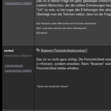
Das ist in dieser Frage ein ganz gewaltiger Untersc
Lesezeichen setzen
zweiten Menschen, der die selben Erinnerungen besi
"Ich" zu sein, er hat sogar alle Erfahrungen des alte
Überträgt man die Teilchen selbst, dann ist die Frag
Der Horizont vieler Menschen ist ein Kreis mit Radius
Null - und das nennen sie ihren Standpunkt
(Einstein)
Beamen:Persönlichkeitsverlust?
tunkel
ehemaliges Mitglied
Das ist so nicht ganz richtig. Die Persönlichkeit e
(=>Klonen), sondern erworben. Beim "Beamen" würde
Link kopieren
Persönlichkeit bliebe erhalten.
Lesezeichen setzen
"Spam am laufenden Band"