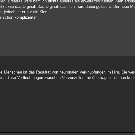
hied. Ersteres wäre nämlich nichts anderes als erweitertes Klonen. Man erzeu
tzt, wie das Orginal. Das Orginal, das "Ich" wird dabei gelöscht. Der neue 
n, jedoch ist er nur ein Klon.
e schon komplizierter.
ines Menschen ist das Resultat von neuronalen Verknüpfungen im Hirn. Die wer
n diese Verflechtungen zwischen Nervenzellen mit übertragen - ob nun kopie