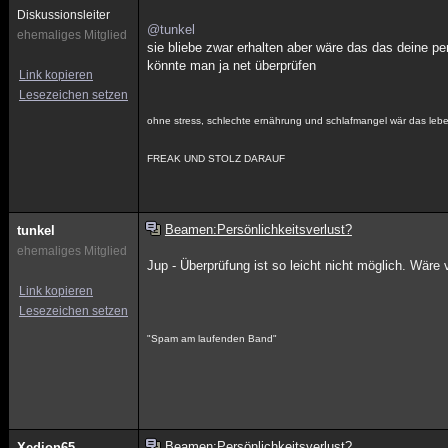
Diskussionsleiter
@tunkel
ehemaliges Mitglied
sie bliebe zwar erhalten aber wäre das das deine pe
könnte man ja net überprüfen
Link kopieren
Lesezeichen setzen
ohne stress, schlechte ernährung und schlafmangel wär das leben
FREAK UND STOLZ DARAUF
Beamen:Persönlichkeitsverlust?
tunkel
ehemaliges Mitglied
Jup - Überprüfung ist so leicht nicht möglich. Wäre 
Link kopieren
Lesezeichen setzen
"Spam am laufenden Band"
Beamen:Persönlichkeitsverlust?
Xedion65