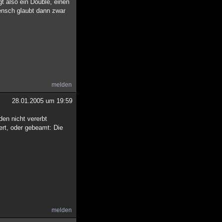
gt also ein Double, einen
Mensch glaubt dann zwar
melden
28.01.2005 um 19:59
den nicht vererbt
rt, oder gebeamt: Die
melden