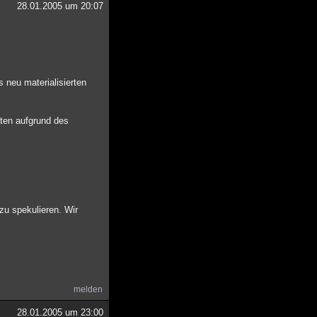
28.01.2005 um 20:07
s neu materialisierten
ften aufgrund des
zu spekulieren. Wir
melden
28.01.2005 um 23:00