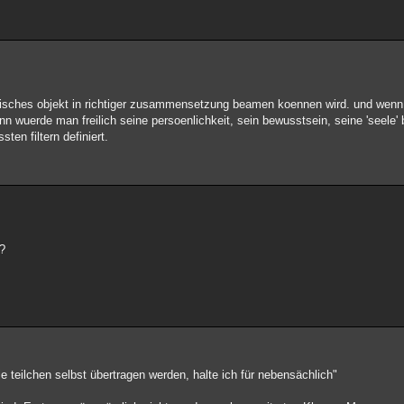
nisches objekt in richtiger zusammensetzung beamen koennen wird. und wenn
ann wuerde man freilich seine persoenlichkeit, sein bewusstsein, seine 'seele' 
ten filtern definiert.
 ?
die teilchen selbst übertragen werden, halte ich für nebensächlich"