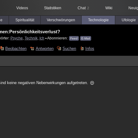
Videos
Statistiken
Chat
Wiki
Neuig
2
le
Spiritualität
Verschwörungen
Technologie
Ufologie
en:Persönlichkeitsverlust?
örter:
Psyche
,
Technik
,
Ich
▪ Abonnieren:
Feed
E-Mail
Beobachten
Antworten
Suchen
Infos
t sind keine negativen Nebenwirkungen aufgetreten.