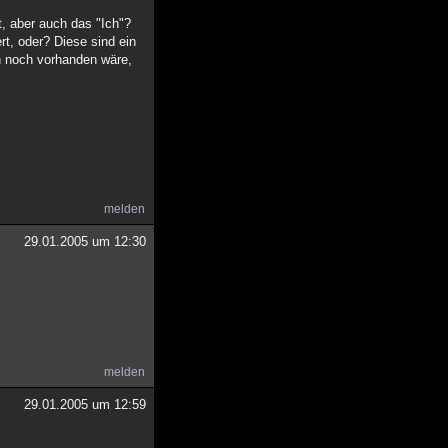
t, aber auch das "Ich"?
rt, oder? Diese sind ein
n noch vorhanden wäre,
melden
29.01.2005 um 12:30
melden
29.01.2005 um 12:59