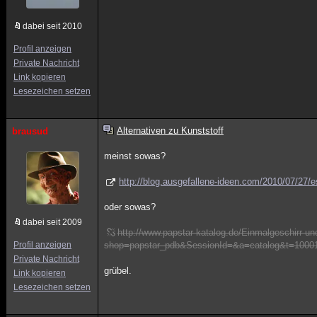
dabei seit 2010
Profil anzeigen
Private Nachricht
Link kopieren
Lesezeichen setzen
Alternativen zu Kunststoff
brausud
meinst sowas?
http://blog.ausgefallene-ideen.com/2010/07/27/e
oder sowas?
dabei seit 2009
http://www.papstar-katalog.de/Einmalgeschirr-und
Profil anzeigen
shop=papstar_pdb&SessionId=&a=catalog&t=100
Private Nachricht
grübel.
Link kopieren
Lesezeichen setzen