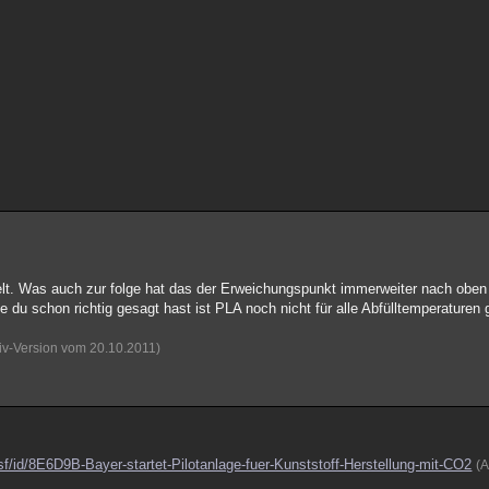
lt. Was auch zur folge hat das der Erweichungspunkt immerweiter nach oben
ie du schon richtig gesagt hast ist PLA noch nicht für alle Abfülltemperaturen 
iv-Version vom 20.10.2011)
/id/8E6D9B-Bayer-startet-Pilotanlage-fuer-Kunststoff-Herstellung-mit-CO2
(A