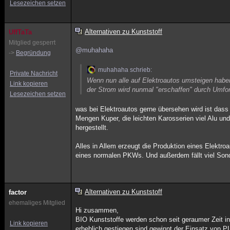
Lesezeichen setzen
Alternativen zu Kunststoff
UffTaTa
Mitglied gesperrt
@muhahaha
->
Begründung
muhahaha schrieb:
Private Nachricht
Wenn nun alle auf Elektroautos umsteigen habe
Link kopieren
der Strom wird nunmal "erschaffen" durch Umfor
Lesezeichen setzen
was bei Elektroautos gerne übersehen wird ist dass
Mengen Kuper, die leichten Karosserien viel Alu un
hergestellt.
Alles in Allem erzeugt die Produktion eines Elektro
eines normalen PKWs. Und außerdem fällt viel Sond
Alternativen zu Kunststoff
factor
ehemaliges Mitglied
Hi zusammen,
BIO Kunststoffe werden schon seit geraumer Zeit i
Link kopieren
erheblich gestiegen sind gewinnt der Einsatz von 