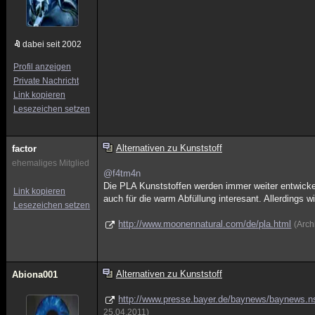
dabei seit 2002
Profil anzeigen
Private Nachricht
Link kopieren
Lesezeichen setzen
Alternativen zu Kunststoff
factor
ehemaliges Mitglied
@f4tm4n
Die PLA Kunststoffen werden immer weiter entwicke
Link kopieren
auch für die warm Abfüllung interesant. Allerdings w
Lesezeichen setzen
http://www.moonennatural.com/de/pla.html
(Arch
Alternativen zu Kunststoff
Abiona001
http://www.presse.bayer.de/baynews/baynews.nsf
25.04.2011)