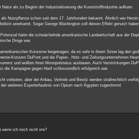
r Natur als zu Beginn der Industrialisierung die Kunststoffindustrie aufkam.
als Nutzpflanze schon seit dem 17. Jahrhundert bekannt. Ähnlich wie Heroi
edizin anerkannt. Sogar George Washington soll diesen Effekt genutzt haben
otenzial hatte die schwächelnde amerikanische Landwirtschaft aus der Dep
erische Droge war.
merikanischen Konzerne beigetragen, da es sehr in ihrem Sinne lag den gr
hemie-Konzern DuPont und die Papier-, Holz- und Zeitungsunternehmen Hear
onkurrenz und wollten ihren Monopolstatus ausbauen. Auch Verstrickungen DuP
ass die Kampagne gegen Hanf schlussendlich erfolgreich war.
ht verboten, aber der Anbau, Vertrieb und Besitz werden strafrechtlich verfo
g der weiteren Exporterlaubnis von Opium nach Ägypten zugestimmt.
 wenn ich mich nicht irre?