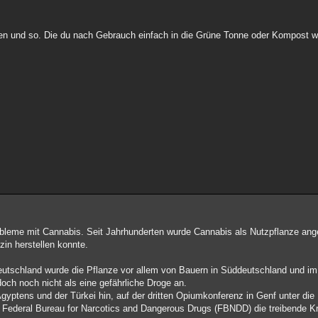
ien und so. Die du nach Gebrauch einfach in die Grüne Tonne oder Kompost w
i Pobleme mit Cannabis. Seit Jahrhunderten wurde Cannabis als Nutzpflanze an
zin herstellen konnte.
eutschland wurde die Pflanze vor allem von Bauern in Süddeutschland und im
ch noch nicht als eine gefährliche Droge an.
yptens und der Türkei hin, auf der dritten Opiumkonferenz in Genf unter die D
ederal Bureau for Narcotics and Dangerous Drugs (FBNDD) die treibende Kraf