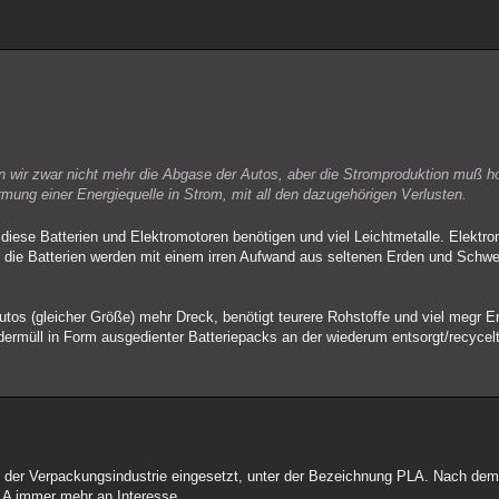
n wir zwar nicht mehr die Abgase der Autos, aber die Stromproduktion muß 
mung einer Energiequelle in Strom, mit all den dazugehörigen Verlusten.
 diese Batterien und Elektromotoren benötigen und viel Leichtmetalle. Elektr
d die Batterien werden mit einem irren Aufwand aus seltenen Erden und Schw
autos (gleicher Größe) mehr Dreck, benötigt teurere Rohstoffe und viel megr E
ermüll in Form ausgedienter Batteriepacks an der wiederum entsorgt/recyce
n der Verpackungsindustrie eingesetzt, unter der Bezeichnung PLA. Nach dem 
PLA immer mehr an Interesse.