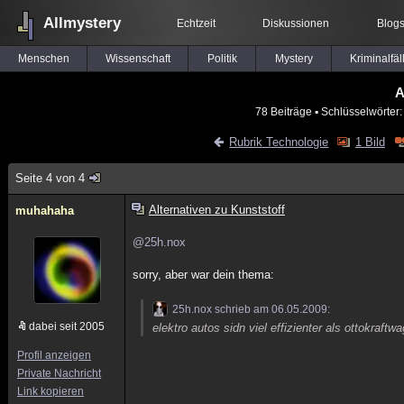
Allmystery
Echtzeit
Diskussionen
Blog
Menschen
Wissenschaft
Politik
Mystery
Kriminalfäl
A
78 Beiträge
▪ Schlüsselwörter
Rubrik Technologie
1 Bild
Seite 4 von 4
Alternativen zu Kunststoff
muhahaha
@25h.nox
sorry, aber war dein thema:
25h.nox schrieb am 06.05.2009:
dabei seit 2005
elektro autos sidn viel effizienter als ottokraftwa
Profil anzeigen
Private Nachricht
Link kopieren