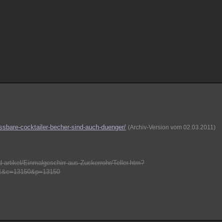
ssbare-cocktailer-becher-sind-auch-duenger/
(Archiv-Version vom 02.03.2011)
-artikel/Einmalgeschirr-aus-Zuckerrohr/Teller.htm?
01&c=13150&p=13150