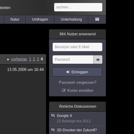
keiten
Natur
Umfragen
Unterhaltung
9
8
4
Nutzer anwesend
vorherige
1
2
3
4
13.05.2009 um 16:44
Einloggen
Passwort vergessen?
Konto erstellen
Ähnliche Diskussionen
Google X
22 Beiträge bis 2012
3D-Drucker der Zukunft?