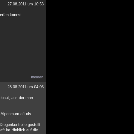
27.08.2011 um 10:53
erfen kannst.
melden
28.08.2011 um 04:06
gebaut, aus der man
 Alpenraum oft als
rogenkontrolle gestellt.
t im Hinblick auf die