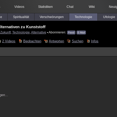
s
Videos
Statistiken
Chat
Wiki
Neuig
le
Spiritualität
Verschwörungen
Technologie
Ufologie
lternativen zu Kunststoff
:
Zukunft
,
Technologie
,
Alternative
▪ Abonnieren:
Feed
E-Mail
2 Videos
Beobachten
Antworten
Suchen
Infos
gen...