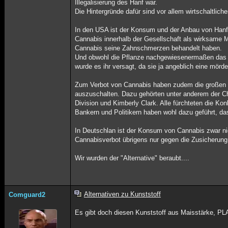
Illegalisierung des Hanf war.
Die Hintergründe dafür sind vor allem wirtschaltliche
In den USA ist der Konsum und der Anbau von Hanf 
Cannabis innerhalb der Gesellschaft als wirksame M
Cannabis seine Zahnschmerzen behandelt haben.
Und obwohl die Pflanze nachgewiesenermaßen das P
wurde es ihr versagt, da sie ja angeblich eine mörd
Zum Verbot von Cannabis haben zudem die großen a
auszuschalten. Dazu gehörten unter anderem der C
Division und Kimberly Clark. Alle fürchteten die K
Bankern und Politikern haben wohl dazu geführt, d
In Deutschlan ist der Konsum von Cannabis zwar nic
Cannabisverbot übrigens nur gegen die Zusicherun
Wir wurden der "Alternative" beraubt....
Alternativen zu Kunststoff
Comguard2
Es gibt doch diesen Kunststoff aus Maisstärke, PLA