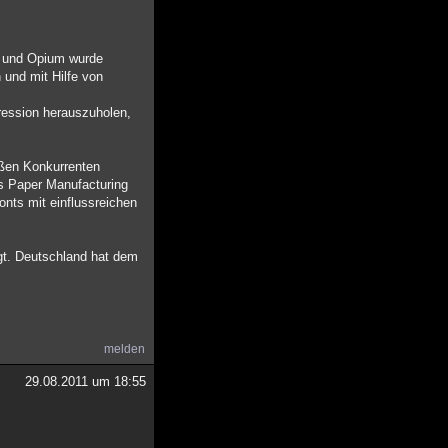
n und Opium wurde
 und mit Hilfe von
ression herauszuholen,
oßen Konkurrenten
s Paper Manufacturing
onts mit einflussreichen
lgt. Deutschland hat dem
melden
29.08.2011 um 18:55