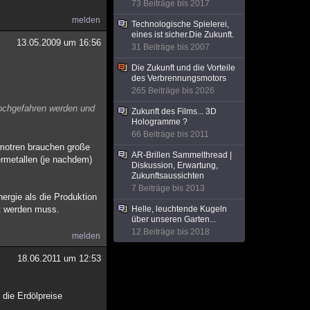
73 Beiträge bis 2017
melden
Technologische Spielerei,
eines ist sicher.Die Zukunft.
13.05.2009 um 16:56
31 Beiträge bis 2007
Die Zukunft und die Vorteile
des Verbrennungsmotors
265 Beiträge bis 2026
hochgefahren werden und
Zukunft des Films... 3D
Hologramme ?
66 Beiträge bis 2011
omotren brauchen große
AR-Brillen Sammelthread |
ermetallen (je nachdem)
Diskussion, Erwartung,
Zukunftsaussichten
7 Beiträge bis 2013
nergie als die Produktion
lt werden muss.
Helle, leuchtende Kugeln
über unseren Garten...
12 Beiträge bis 2018
melden
18.06.2011 um 12:53
die Erdölpreise