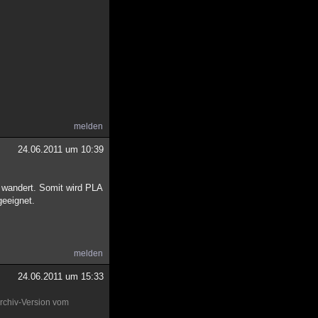
melden
24.06.2011 um 10:39
 wandert. Somit wird PLA
geeignet.
melden
24.06.2011 um 15:33
rchiv-Version vom