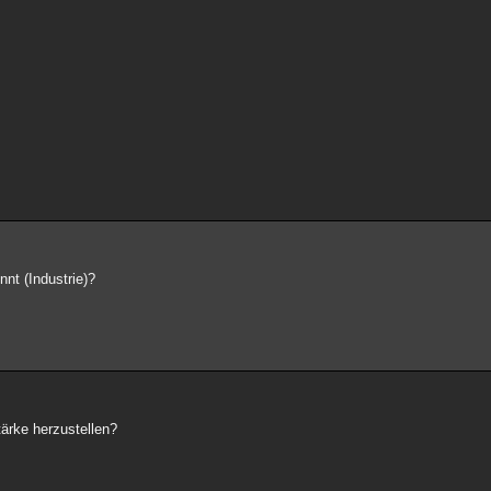
nt (Industrie)?
tärke herzustellen?