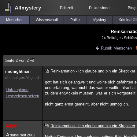
Allmystery
Echtzeit
Diskussionen
Blog
Menschen
Wissenschaft
Politik
Mystery
Kriminalfäl
Reinkarnatio
24 Beiträge
▪ Schlüss
Rubrik Menschen
Seite 2 von 2
Reinkarnation - Ich glaube und bin ein Skeptiker
midnightman
ehemaliges Mitglied
gott hat sich gelangweilt und wollte sich gefährten
und erfahrung, war nicht das was er wollte. also ha
Link kopieren
zu dem entwickeln müssen, was er sich vorgestellt 
Lesezeichen setzen
nicht ganz ernst gemeint, aber nicht unmöglich.
Reinkarnation - Ich glaube und bin ein Skeptiker
AcidU
dabei seit 2002
Netter Gedanke. Und auch ein lustiges Bild. Hat al