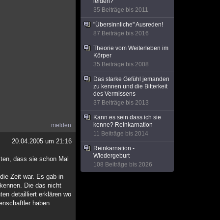
leiden?
35 Beiträge bis 2011
"Übersinnliche" Ausreden!
87 Beiträge bis 2016
Theorie vom Weiterleben im
Körper
35 Beiträge bis 2008
Das starke Gefühl jemanden
zu kennen und die Bitterkeit
des Vermissens
37 Beiträge bis 2013
Kann es sein dass ich sie
kenne? Reinkarnation
melden
11 Beiträge bis 2014
20.04.2005 um 21:16
Reinkarnation -
Wiedergeburt
ten, dass sie schon Mal
108 Beiträge bis 2026
ie Zeit war. Es gab in
kennen. Die das nicht
en detailliert erklären wo
enschaftler haben