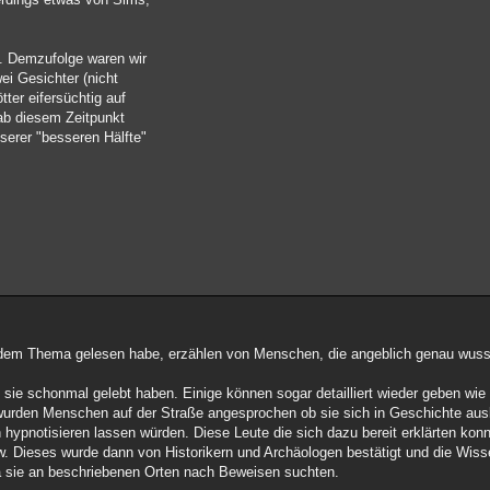
d. Demzufolge waren wir
ei Gesichter (nicht
tter eifersüchtig auf
 ab diesem Zeitpunkt
serer "besseren Hälfte"
u dem Thema gelesen habe, erzählen von Menschen, die angeblich genau wuss
ie schonmal gelebt haben. Einige können sogar detailliert wieder geben wie d
urden Menschen auf der Straße angesprochen ob sie sich in Geschichte aus
 hypnotisieren lassen würden. Diese Leute die sich dazu bereit erklärten konnt
. Dieses wurde dann von Historikern und Archäologen bestätigt und die Wiss
 sie an beschriebenen Orten nach Beweisen suchten.