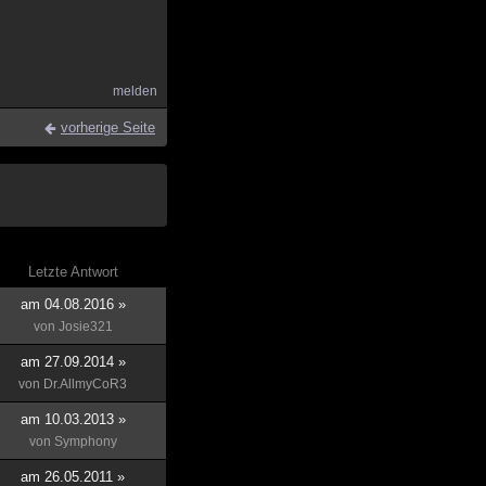
melden
vorherige Seite
Letzte Antwort
am 04.08.2016 »
von
Josie321
am 27.09.2014 »
von
Dr.AllmyCoR3
am 10.03.2013 »
von
Symphony
am 26.05.2011 »