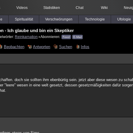
s
Videos
Statistiken
Chat
Wiki
Neuig
le
Spiritualität
Verschwörungen
Technologie
Ufologie
n - Ich glaube und bin ein Skeptiker
elwörter:
Reinkarnation
▪ Abonnieren:
Feed
E-Mail
Beobachten
Antworten
Suchen
Infos
 schaffen. doch sie sollten ihm ebenbürtig sein. jetzt aber diese wesen zu sch
t er "leere" wesen in eine welt gesetzt, dessen gesetzmäßigkeiten dafür sorge
hat.
lerdings etwas von Sims,