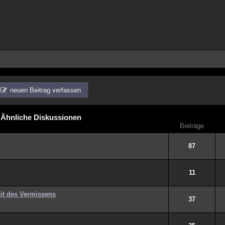
neuen Beitrag verfassen
Ähnliche Diskussionen
Beiträge
87
11
eit des Vermissens
37