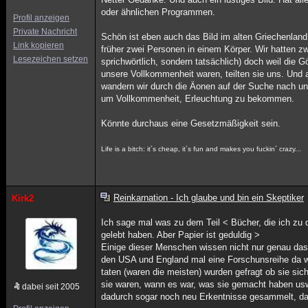
oder ähnlichen Programmen.
Profil anzeigen
Private Nachricht
Schön ist eben auch das Bild im alten Griechenlan
Link kopieren
früher zwei Personen in einem Körper. Wir hatten zw
Lesezeichen setzen
sprichwörtlich, sondern tatsächlich) doch weil die Gö
unsere Vollkommenheit waren, teilten sie uns. Und
wandern wir durch die Äonen auf der Suche nach un
um Vollkommenheit, Erleuchtung zu bekommen.
Könnte durchaus eine Gesetzmäßigkeit sein.
Life is a bitch: it´s cheap, it´s fun and makes you fuckin´ crazy...
Reinkarnation - Ich glaube und bin ein Skeptiker
Kirk2
Ich sage mal was zu dem Teil < Bücher, die ich z
gelebt haben. Aber Papier ist geduldig >
Einige dieser Menschen wissen nicht nur genau das s
den USA und England mal eine Forschunsreihe da w
taten (waren die meisten) wurden gefragt ob sie sich
sie waren, wann es war, was sie gemacht haben usw
dabei seit 2005
dadurch sogar noch neu Erkentnisse gesammelt, da