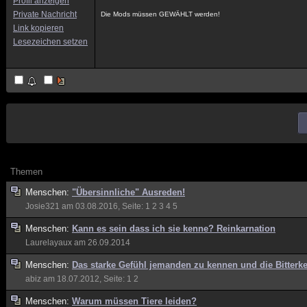
Profil anzeigen
Private Nachricht
Die Mods müssen GEWÄHLT werden!
Link kopieren
Lesezeichen setzen
Themen
Menschen:
"Übersinnliche" Ausreden!
Josie321
am 03.08.2016, Seite:
1
2
3
4
5
Menschen:
Kann es sein dass ich sie kenne? Reinkarnation
Laurelayaux
am 26.09.2014
Menschen:
Das starke Gefühl jemanden zu kennen und die Bitterk
abiz
am 18.07.2012, Seite:
1
2
Menschen:
Warum müssen Tiere leiden?