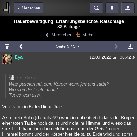
Menschen
Bereiche
Trauerbewältigung: Erfahrungsberichte, Ratschläge
88 Beiträge
Echtzeit
Diskussionen
Blogs
Videos
Statistiken
Menschen
Mehr
Chat
Wiki
Neuigkeiten
2
Seite
5
/ 5
meine Rubriken
Eya
12.09.2022 um 08:42
Menschen
Wissenschaft
Politik
Mystery
Kriminalfälle
Spiritualität
Verschwörungen
Technologie
Ufologie
Jule schrieb:
Natur
Umfragen
Unterhaltung
Was passiert mit dem Körper wenn jemand stirbt?
Wo sind die Leute dann?
weitere Rubriken
Tut es weh usw.
Philosophie
Träume
Orte
Esoterik
Literatur
Vorerst mein Beileid liebe Jule.
Astronomie
Helpdesk
Gruppen
Gaming
Filme
Also mein Sohn (damals 6/7) war einmal entsetzt, dass der Körper
einer toten Taube noch da ist und nicht im Himmel und wieso das
Musik
Clash
Verbesserungen
Allmystery
English
so ist. Ich habe ihm dann erklärt dass nur "der Geist" in den
Himmel kommt und der Körper hier bleibt, zu Erde wird und somit
Übersichten