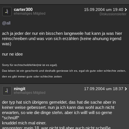
carter300
15.09.2004 um 19:40
ehemaliges Mitglied
Diskussionsleiter
@all
ach ja jeder der nur ein bisschen langeweile hat kann ja was hier
reinschreiben und was von sich erzählen (keine ahunung irgend
was)
nur ne idee
Sorry für rechtscheibfehler(mir ist es egal).
Das leben ist ein geschenk und deshalb geniesse ich es, egal ob gute oder schlechte zeiten,
den es gibt immer gute oder schlechte zeiten
ningit
17.09.2004 um 18:37
ehemaliges Mitglied
der typ hat sich übrigens gemeldet. das hat die sache aber in
keiner weise gebessert. nun ja ich kann das wohl auch nicht
erwarten, so wie die dinge stehn. aber ich will! will so gerne
*schnüff*
knuddel mich mal einer.
ansonsten: mein 18. war nicht toll aber auch nicht scheiße.