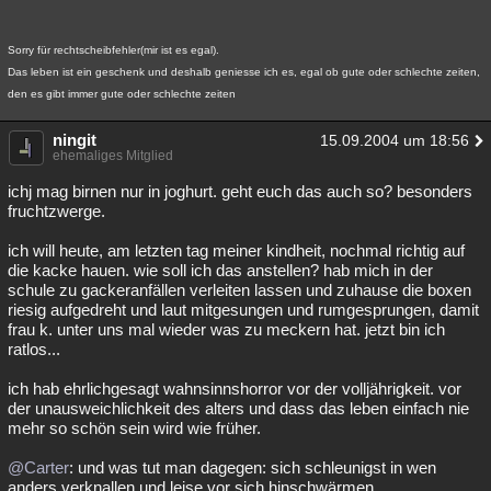
Sorry für rechtscheibfehler(mir ist es egal).
Das leben ist ein geschenk und deshalb geniesse ich es, egal ob gute oder schlechte zeiten,
den es gibt immer gute oder schlechte zeiten
ningit
15.09.2004 um 18:56
ehemaliges Mitglied
ichj mag birnen nur in joghurt. geht euch das auch so? besonders
fruchtzwerge.
ich will heute, am letzten tag meiner kindheit, nochmal richtig auf
die kacke hauen. wie soll ich das anstellen? hab mich in der
schule zu gackeranfällen verleiten lassen und zuhause die boxen
riesig aufgedreht und laut mitgesungen und rumgesprungen, damit
frau k. unter uns mal wieder was zu meckern hat. jetzt bin ich
ratlos...
ich hab ehrlichgesagt wahnsinnshorror vor der volljährigkeit. vor
der unausweichlichkeit des alters und dass das leben einfach nie
mehr so schön sein wird wie früher.
@Carter
: und was tut man dagegen: sich schleunigst in wen
anders verknallen und leise vor sich hinschwärmen...