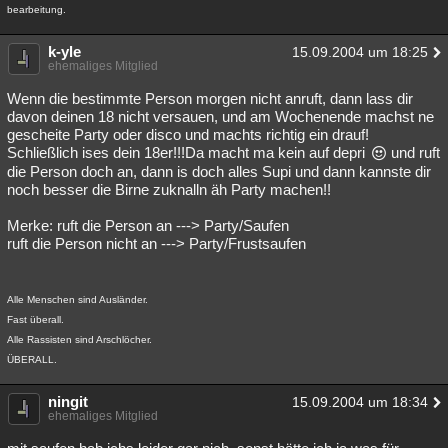
bearbeitung.
k-yle
15.09.2004 um 18:25
ehemaliges Mitglied
Wenn die bestimmte Person morgen nicht anruft, dann lass dir
davon deinen 18 nicht versauen, und am Wochenende machst ne
gescheite Party oder disco und machts richtig ein drauf!
Schließlich ises dein 18er!!!Da macht ma kein auf depri
und ruft
die Person doch an, dann is doch alles Supi und dann kannste dir
noch besser die Birne zuknalln äh Party machen!!
Merke: ruft die Person an ---> Party/Saufen
ruft die Person nicht an ---> Party/Frustsaufen
Alle Menschen sind Ausländer.
Fast überall.
Alle Rassisten sind Arschlöcher.
ÜBERALL.
ningit
15.09.2004 um 18:34
ehemaliges Mitglied