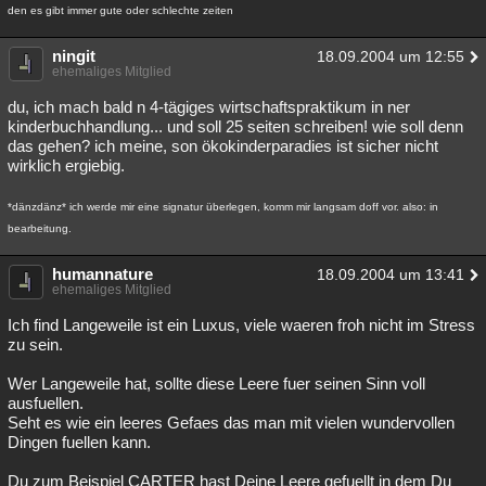
den es gibt immer gute oder schlechte zeiten
ningit
18.09.2004 um 12:55
ehemaliges Mitglied
du, ich mach bald n 4-tägiges wirtschaftspraktikum in ner
kinderbuchhandlung... und soll 25 seiten schreiben! wie soll denn
das gehen? ich meine, son ökokinderparadies ist sicher nicht
wirklich ergiebig.
*dänzdänz* ich werde mir eine signatur überlegen, komm mir langsam doff vor. also: in
bearbeitung.
humannature
18.09.2004 um 13:41
ehemaliges Mitglied
Ich find Langeweile ist ein Luxus, viele waeren froh nicht im Stress
zu sein.
Wer Langeweile hat, sollte diese Leere fuer seinen Sinn voll
ausfuellen.
Seht es wie ein leeres Gefaes das man mit vielen wundervollen
Dingen fuellen kann.
Du zum Beispiel CARTER hast Deine Leere gefuellt in dem Du