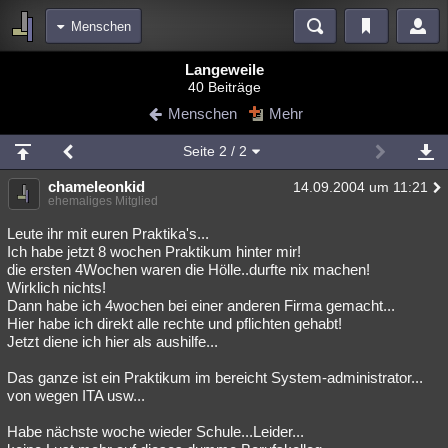
Menschen
Bereiche
Langeweile
40 Beiträge
Echtzeit
Diskussionen
Blogs
Videos
Statistiken
Menschen
Mehr
Chat
Wiki
Neuigkeiten
2
Seite
2
/ 2
meine Rubriken
chameleonkid
14.09.2004 um 11:21
Menschen
Wissenschaft
Politik
Mystery
Kriminalfälle
ehemaliges Mitglied
Spiritualität
Verschwörungen
Technologie
Ufologie
Leute ihr mit euren Praktika's...
Ich habe jetzt 8 wochen Praktikum hinter mir!
die ersten 4Wochen waren die Hölle..durfte nix machen!
Natur
Umfragen
Unterhaltung
Wirklich nichts!
weitere Rubriken
Dann habe ich 4wochen bei einer anderen Firma gemacht...
Hier habe ich direkt alle rechte und pflichten gehabt!
Philosophie
Träume
Orte
Esoterik
Literatur
Jetzt diene ich hier als aushilfe...
Astronomie
Helpdesk
Gruppen
Gaming
Filme
Das ganze ist ein Praktikum im bereicht System-administrator...
von wegen ITA usw...
Musik
Clash
Verbesserungen
Allmystery
English
Habe nächste woche wieder Schule...Leider...
Übersichten